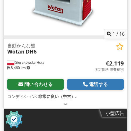
1
/
16
自動かんな盤
Wotan
DH6
€2,119
Sierakowska Huta
8,460 km
固定価格 消費税別
問い合わせる
電話する
コンディション:
非常に良い（中古）
,
小型広告