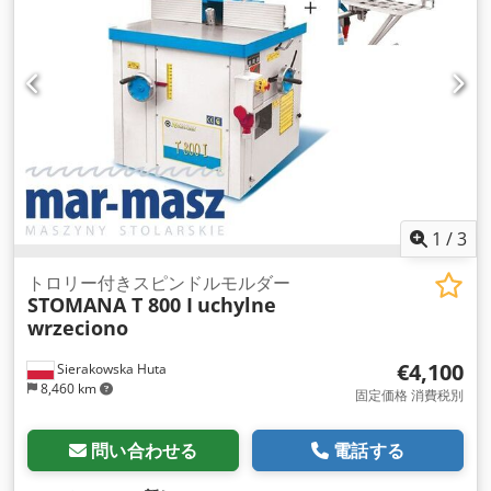
1
/
3
トロリー付きスピンドルモルダー
STOMANA T 800 I
uchylne
wrzeciono
€4,100
Sierakowska Huta
8,460 km
固定価格 消費税別
問い合わせる
電話する