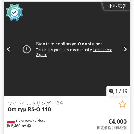
小型広告
1
/
19
ワイドベルトサンダー 2台
Ott
typ RS-O 110
€4,000
Sierakowska Huta
8,460 km
固定価格 消費税別