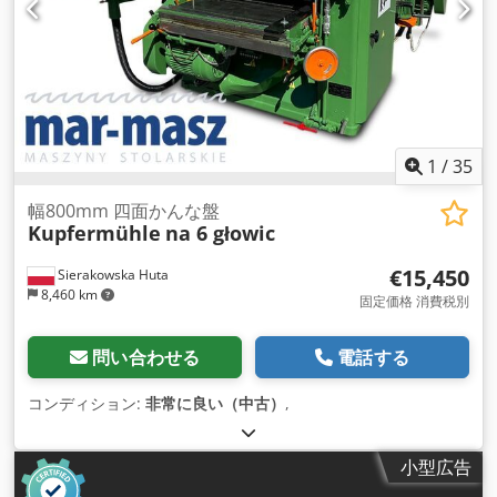
1
/
35
幅800mm 四面かんな盤
Kupfermühle
na 6 głowic
€15,450
Sierakowska Huta
8,460 km
固定価格 消費税別
問い合わせる
電話する
コンディション:
非常に良い（中古）
,
小型広告