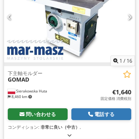
1
/
16
下主軸モルダー
GOMAD
€1,640
Sierakowska Huta
8,460 km
固定価格 消費税別
問い合わせる
電話する
コンディション:
非常に良い（中古）
,