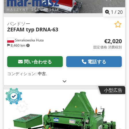
1
/
20
バンドソー
ŻEFAM typ DRNA-63
€2,020
Sierakowska Huta
8,460 km
固定価格 消費税別
問い合わせる
電話する
コンディション:
中古
,
小型広告