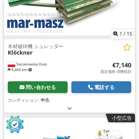
1
/
15
木材破砕機 シュレッダー
Klöckner
€7,140
Sierakowska Huta
8,460 km
固定価格 消費税別
問い合わせる
電話する
コンディション:
中古
,
小型広告