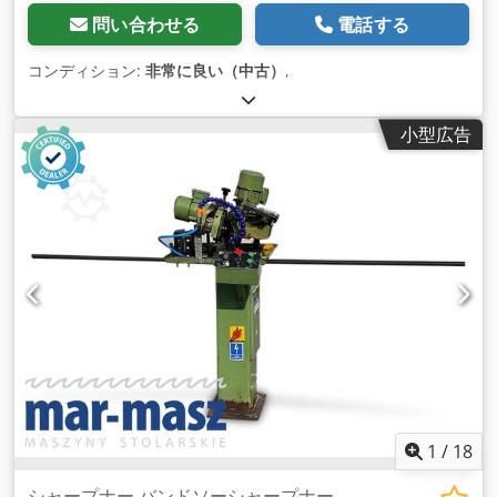
問い合わせる
電話する
コンディション:
非常に良い（中古）
,
小型広告
1
/
18
シャープナー バンドソーシャープナー