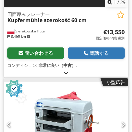
1
/
29
四面厚みプレーナー
Kupfermühle
szerokość 60 cm
€13,550
Sierakowska Huta
8,460 km
固定価格 消費税別
問い合わせる
電話する
コンディション:
非常に良い（中古）
,
小型広告