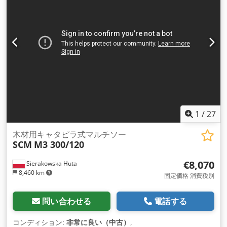
1
/
27
木材用キャタピラ式マルチソー
SCM
M3 300/120
€8,070
Sierakowska Huta
8,460 km
固定価格 消費税別
問い合わせる
電話する
コンディション:
非常に良い（中古）
,