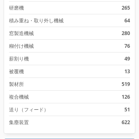
研磨機
265
積み重ね・取り外し機械
64
窓製造機械
280
糊付け機械
76
薪割り機
49
被覆機
13
製材所
519
複合機械
126
送り（フィード）
51
集塵装置
622