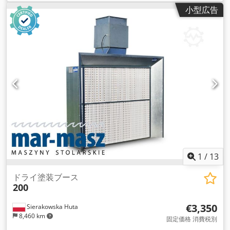
小型広告
1
/
13
ドライ塗装ブース
200
€3,350
Sierakowska Huta
8,460 km
固定価格 消費税別