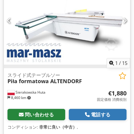
1
/
15
スライド式テーブルソー
Piła formatowa ALTENDORF
€1,880
Sierakowska Huta
8,460 km
固定価格 消費税別
問い合わせる
電話する
コンディション:
非常に良い（中古）
,