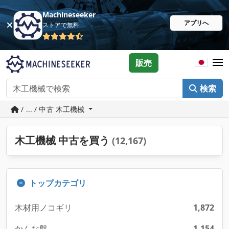
Machineseeker
アプリへ
ストアで無料
販売
検索
/ ... / 中古 木工機械
木工機械 中古を買う
(12,167)
トップカテゴリ
木材用ノコギリ
1,872
かんな盤
1,154