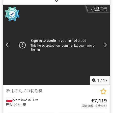
小型広告
1
/
17
板用の丸ノコ切断機
€7,119
Sierakowska Huta
8,460 km
固定価格 消費税別