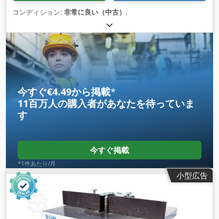
コンディション:
非常に良い（中古）
,
今すぐ€4.49から掲載
*
11百万人の購入者
があなたを待っていま
す
今すぐ掲載
*1件あたり/月
小型広告