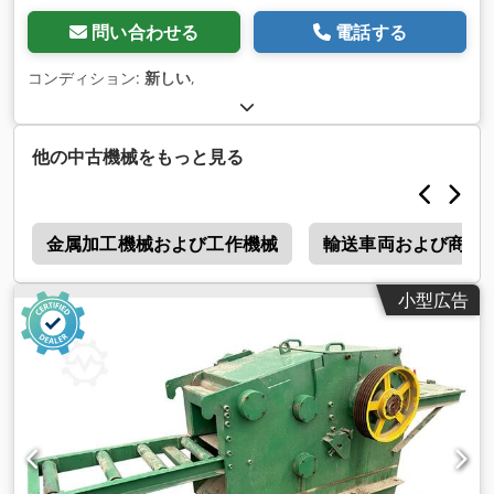
問い合わせる
電話する
コンディション:
新しい
,
他の中古機械をもっと見る
a
金属加工機械および工作機械
輸送車両および商用
小型広告