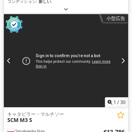
コンディション:
新しい
,
小型広告
1
/
30
キャタピラー・マルチソー
SCM
M3 S
€13,786
Sierakowska Huta