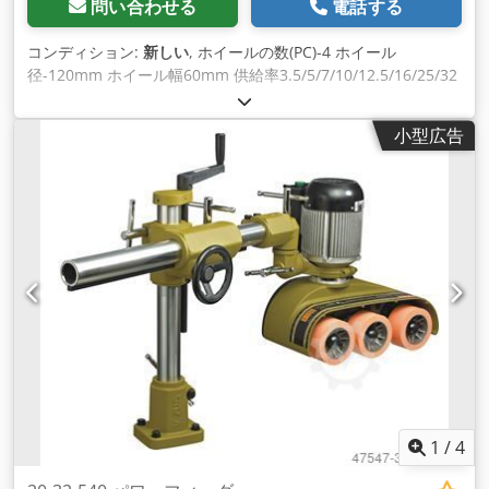
問い合わせる
電話する
コンディション:
新しい
, ホイールの数(PC)-4 ホイール
径-120mm ホイール幅60mm 供給率3.5/5/7/10/12.5/16/25/32
m/min モーターパワー-750w/550w Dedpfsdmk Ekjx Acmeck
マシンフレーム - アルミ鋳造 供給の方向: 前方/逆転
小型広告
1
/
4