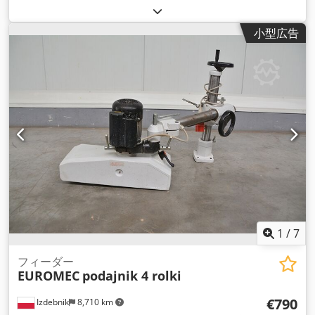
0,9¬21,2（A25B40 モーター出力 0,75 kW マシンフレーム - ア
ルミ鋳造 搬送寸法 632x332x222 mm 重量 20,1kg
小型広告
1
/
7
フィーダー
EUROMEC
podajnik 4 rolki
€790
Izdebnik
8,710 km