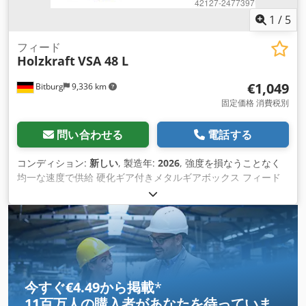
1
/
5
フィード
Holzkraft
VSA 48 L
€1,049
Bitburg
9,336 km
固定価格 消費税別
問い合わせる
電話する
コンディション:
新しい
, 製造年:
2026
, 強度を損なうことなく
均一な速度で供給 硬化ギア付きメタルギアボックス フィード
ローラーの金属カバー 右-左回転 強力なモーター 耐久性のある
PUフィードローラー アームを伸ばした三脚を標準装備
Dcjdpfscnxmzex Acmek 個々の傾きを調整し、水平・垂直方
向にも使用可能 カウンター付き モデルVSA 48 L 商品番号
5115500 技術データ 最大アンロード1050mm 4番のフィード
ローラー ロール径120mm ロール幅60mm ロールの移動量 25
mm 8速サーキュレーター 速度 2 / 4 / 5.5 / 6.7 / 11 / 13 / 16,5
今すぐ€4.49から掲載
*
/ 33 m / min. モーター出力 0.75 kW 接続 400 V / 50 Hz 重量
11百万人の購入者
があなたを待っていま