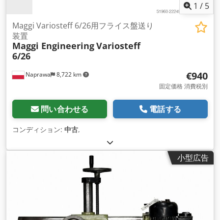
1
/
5
Maggi Variosteff 6/26用フライス盤送り
装置
Maggi Engineering
Variosteff
6/26
€940
Naprawa
8,722 km
固定価格 消費税別
問い合わせる
電話する
コンディション:
中古
,
小型広告