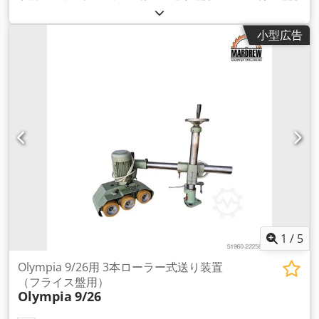
レベル：2 / 4 / 5.5 / 6.5 / 11 / 13 / 16.5 / 33 m/分 - 最大投影面
積：1050 mm - ローラー直径：120 mm - ロール幅：60mm -
小型広告
ローラー移動量: 20 mm 寸法と重量: - 長さ（製品）約：1665
mm - 幅/奥行き（製品）約：220 mm - 高さ（製品）約：
540mm - 重量（正味）約：73.5 kg - 説明 重量（正味）約：三
脚を含む 電気データ: - 駆動モーター出力：0.75kW - 接続電
圧：400 V Djdpfowfhg Nox Acmock - 電源周波数: 50 Hz - 新
展示機 -
1
/
5
Olympia 9/26用 3本ローラー式送り装置
（フライス盤用）
Olympia
9/26