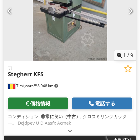
1
/
9
力
Stegherr
KFS
Timișoara
8,948 km
価格情報
電話する
コンディション:
非常に良い（中古）
, クロスミリングカッタ
ー。 Dcjdpev U D Aasfx Acmek