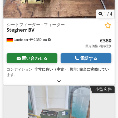
1
/
4
シートフィーダー - フィーダー
Stegherr
BV
€380
Lambsborn
9,350 km
固定価格 消費税別
問い合わせる
電話する
コンディション:
非常に良い（中古）
, 機能:
完全に稼働してい
ます
,
小型広告