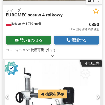
1
/
7
フィーダー
EUROMEC
posuw 4 rolkowy
€850
Izdebnik
8,710 km
EXW 固定価格 消費税別
問い合わせる
電話する
コンディション:
使用可能（中古）
,
小型広告
検索を保存