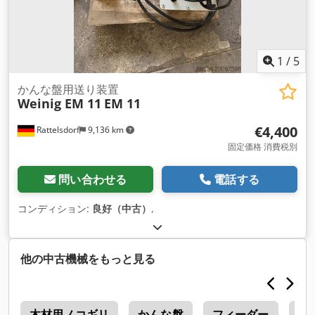
1
/
5
かんな盤用送り装置
Weinig EM 11
EM 11
€4,400
Rattelsdorf
9,136 km
固定価格 消費税別
問い合わせる
電話する
コンディション:
良好（中古）
,
他の中古機械をもっと見る
ル
木材用ノコギリ
かんな盤
フィーダー
封