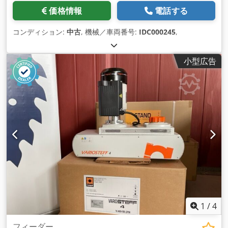
価格情報
電話する
コンディション:
中古
, 機械／車両番号:
IDC000245
,
小型広告
1
/
4
フィーダー