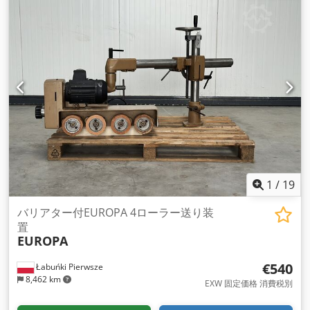
1
/
19
バリアター付EUROPA 4ローラー送り装
置
EUROPA
€540
Łabuńki Pierwsze
8,462 km
EXW 固定価格 消費税別