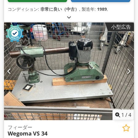
コンディション:
非常に良い（中古）
, 製造年:
1989
,
小型広告
1
/
4
フィーダー
Wegoma
VS 34