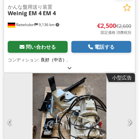
かんな盤用送り装置
Weinig EM 4
EM 4
€2,500
Rattelsdorf
9,136 km
€2,600
固定価格 消費税別
問い合わせる
電話する
コンディション:
良好（中古）
,
小型広告