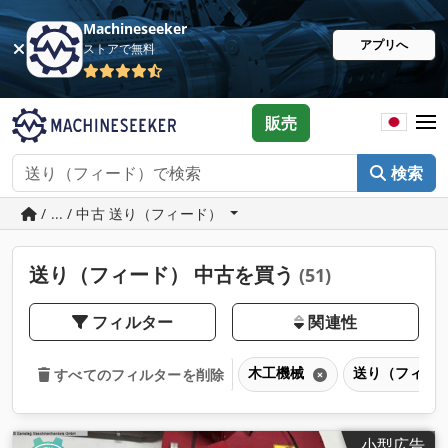
Machineseeker
アプリへ
ストアで無料
販売
検索
/ ... / 中古 送り（フィード）
送り（フィード） 中古を買う
(51)
フィルター
関連性
木工機械
送り（フィー
すべてのフィルターを削除
小型広告