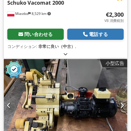
Schuko
Vacomat 2000
€2,300
Miastko
8,529 km
VB 消費税別
問い合わせる
電話する
コンディション:
非常に良い（中古）
,
小型広告