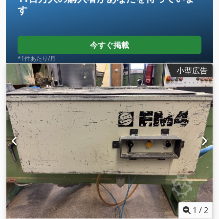
65kg
す
今すぐ掲載
*1件あたり/月
小型広告
1
/
2