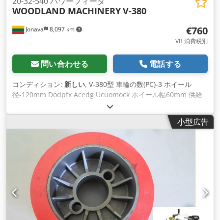
20-32-540 パワーフィーダ
WOODLAND MACHINERY
V-380
€760
Jonava
8,097 km
VB 消費税別
問い合わせる
電話する
コンディション:
新しい
, V-380型 車輪の数(PC)-3 ホイール
径-120mm Dodpfx Acedg Ucuomock ホイール幅60mm 供給
率3.5/5/7/10/12.5/16/25/32 m/min モーターパワ
ー-750w/550w マシンフレーム - アルミ鋳造 供給の方向: 前方/
小型広告
逆転