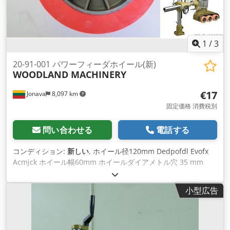
1
/
3
20-91-001 パワーフィーダホイール(新)
WOODLAND MACHINERY
€17
Jonava
8,097 km
固定価格 消費税別
問い合わせる
電話する
コンディション:
新しい
, ホイール径120mm Dedpofdl Evofx
Acmjck ホイール幅60mm ホイールダイアメトル穴 35 mm
小型広告