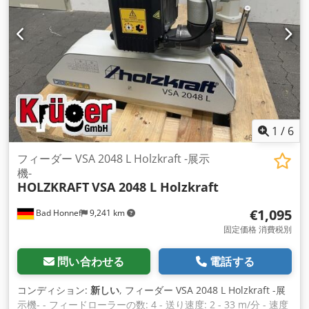
1
/
6
フィーダー VSA 2048 L Holzkraft -展示
機-
HOLZKRAFT
VSA 2048 L Holzkraft
€1,095
Bad Honnef
9,241 km
固定価格 消費税別
問い合わせる
電話する
コンディション:
新しい
, フィーダー VSA 2048 L Holzkraft -展
示機- - フィードローラーの数: 4 - 送り速度: 2 - 33 m/分 - 速度