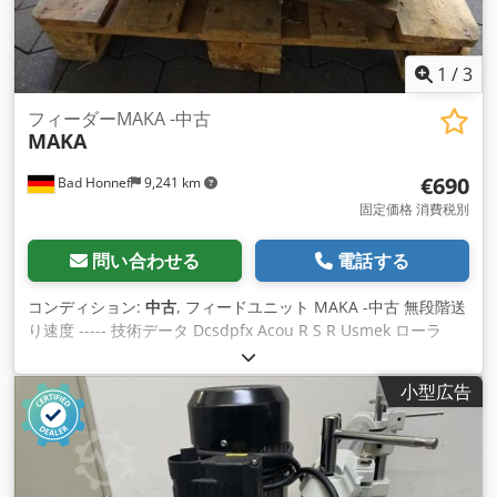
1
/
3
フィーダーMAKA -中古
MAKA
€690
Bad Honnef
9,241 km
固定価格 消費税別
問い合わせる
電話する
コンディション:
中古
, フィードユニット MAKA -中古 無段階送
り速度 ----- 技術データ Dcsdpfx Acou R S R Usmek ローラ
ー：3個
小型広告