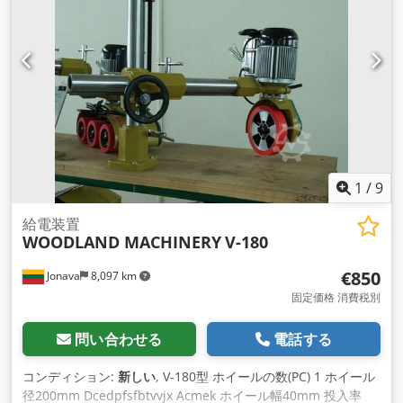
1
/
9
給電装置
WOODLAND MACHINERY
V-180
€850
Jonava
8,097 km
固定価格 消費税別
問い合わせる
電話する
コンディション:
新しい
, V-180型 ホイールの数(PC) 1 ホイール
径200mm Dcedpfsfbtvvjx Acmek ホイール幅40mm 投入率