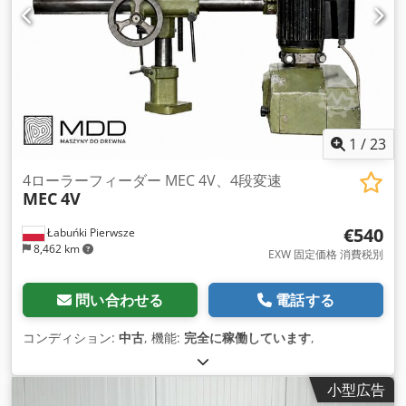
1
/
23
4ローラーフィーダー MEC 4V、4段変速
MEC
4V
€540
Łabuńki Pierwsze
8,462 km
EXW 固定価格 消費税別
問い合わせる
電話する
コンディション:
中古
, 機能:
完全に稼働しています
,
小型広告