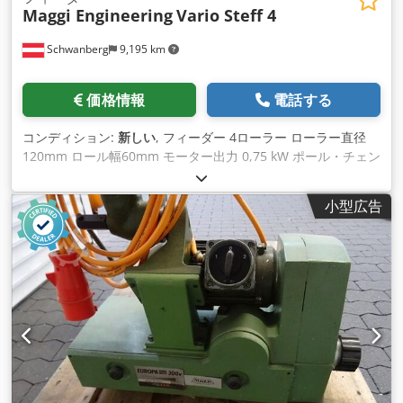
Maggi Engineering
Vario Steff 4
Schwanberg
9,195 km
価格情報
電話する
コンディション:
新しい
, フィーダー 4ローラー ローラー直径
120mm ロール幅60mm モーター出力 0,75 kW ポール・チェン
ジ・モーター 回転数 1,400rpm 送り速度 3 - 18 m/分、可変 約
37kg スタンドなし スタンド「Standard」または「Stand
小型広告
1050」をオプションで用意。 注意中古機です。 - 技術的な仕
様に誤りがあり、事前に販売される場合があります。 - 表示価
格は、現地での引き取り価格として有効です。 - 機械は洗浄さ
れ、機能テスト済みです。 - すべての機械は保証なしで見たま
まを購入します。 Dcjdpfx Ajh Dikwjcmjk 購入者は、現地で自
由に機械を点検することができます。 - 特別契約は、書面での
み可能です。 (住所と電話番号を教えていただいた場合のみ、
お問い合わせにお答えします！)