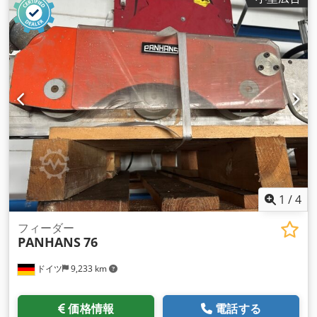
1
/
4
フィーダー
PANHANS
76
ドイツ
9,233 km
価格情報
電話する