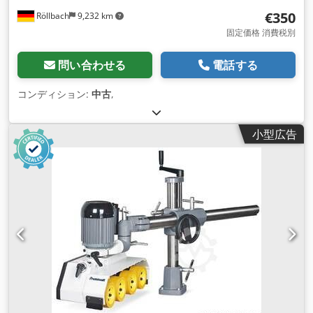
€350
Röllbach
9,232 km
固定価格 消費税別
問い合わせる
電話する
コンディション:
中古
,
小型広告