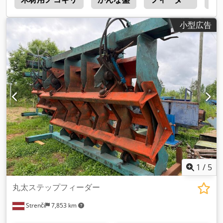
小型広告
1
/
5
丸太ステップフィーダー
Strenči
7,853 km