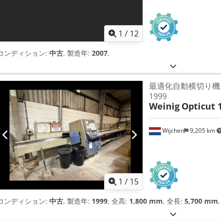
1
/
12
コンディション:
中古
, 製造年:
2007
,
最適化自動横切り機 Wein
1999
Weinig
Opticut 
Wijchen
9,205 km
1
/
15
コンディション:
中古
, 製造年:
1999
, 全高:
1,800 mm
, 全長:
5,700 mm