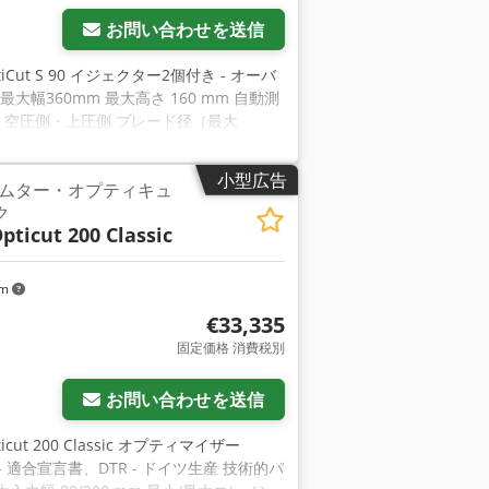
お問い合わせを送信
 OptiCut S 90 イジェクター2個付き - オーバ
 最大幅360mm 最大高さ 160 mm 自動測
kW 空圧側・上圧側 ブレード径（最大
2つのイジェクタ 全長13m Dcedpfoi
送寸法（L/W/H） 600/240/190 cm 重
小型広告
ムター・オプティキュ
ク
pticut 200 Classic
km
€33,335
固定価格 消費税別
お問い合わせを送信
Opticut 200 Classic オプティマイザー
04 - 適合宣言書、DTR - ドイツ生産 技術的パ