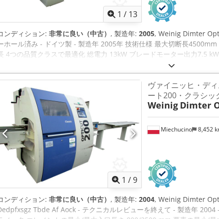
1
/
13
コンディション:
非常に良い（中古）
, 製造年:
2005
, Weinig Dimter
ーホール済み - ドイツ製 - 製造年 2005年 技術仕様 最大切断長4500mm
長 4つの品質クラスで最適化 総電力 13kW ブレードモーター出力7.5 
500mm OptiCom Assistコントロールシステム 受取コンベア 5600mm 
Apgmsx Af Ajk 部品へのマーキング用プリンター 切断精度 +/- 0.5 mm 輸
ヴァイニッヒ・ディ
量〜1800kg
ート200・クラシッ
Weinig
Dimter O
Miechucino
8,452 
1
/
9
コンディション:
非常に良い（中古）
, 製造年:
2004
, Weinig Dimter 
Dedpfxsgz Tbde Af Aock - テクニカルレビューを終えて - 製造年 20