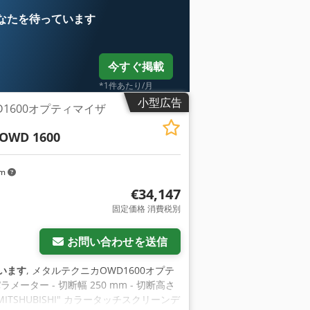
なたを待っています
今すぐ掲載
*1件あたり/月
小型広告
1600オプティマイザ
OWD 1600
km
€34,147
固定価格 消費税別
お問い合わせを送信
います
, メタルテクニカOWD1600オプテ
技術パラメーター - 切断幅 250 mm - 切断高さ
 - MITSHUBISHI" カラータッチスクリーンデ