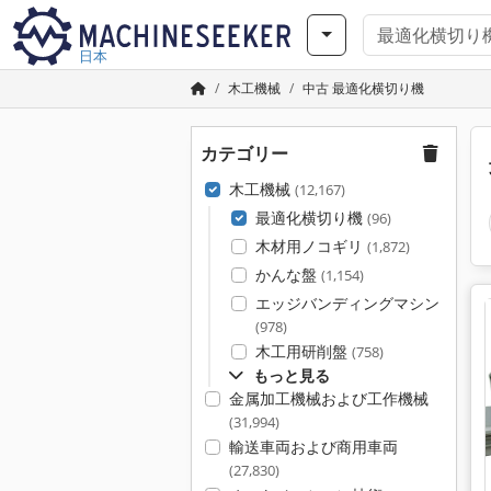
日本
木工機械
中古 最適化横切り機
カテゴリー
木工機械
(12,167)
最適化横切り機
(96)
木材用ノコギリ
(1,872)
かんな盤
(1,154)
エッジバンディングマシン
(978)
木工用研削盤
(758)
もっと見る
金属加工機械および工作機械
(31,994)
輸送車両および商用車両
(27,830)