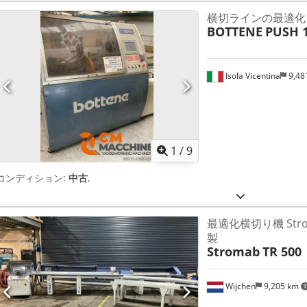
横切ラインの最適化
BOTTENE
PUSH 
Isola Vicentina
9,48
1
/
9
コンディション:
中古
,
最適化横切り機 Strom
製
Stromab
TR 500
Wijchen
9,205 km