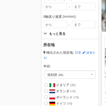
-
X軸送り速度 [m/min]:
-
もっと見る
所在地
検出された現在地:
日本
(変更す
る)
半径:
無制限
(96)
イタリア
(35)
オランダ
(15)
ポーランド
(15)
ドイツ
(10)