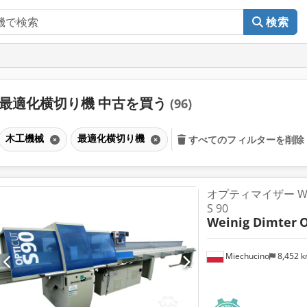
検索
最適化横切り機 中古を買う
(96)
木工機械
最適化横切り機
すべてのフィルターを削除
オプティマイザー Weini
S 90
Weinig Dimter
O
Miechucino
8,452 