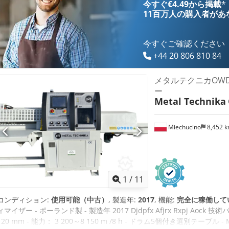
今すぐ€4.49から掲載
*
11百万人の購入者
があ
今すぐご確認ください
+44 20 806 810 84
メタルテクニカOWD
ー
Metal Technika
Miechucino
8,452 
1
/
11
コンディション:
使用可能（中古）
, 製造年:
2017
, 機能:
完全に稼働して
ィマイザー - ポーランド製 - 製造年 2017 Djdpfx Afjrx Rxpj Aock 
120 mm - 能力： 3 200～8 150 m /8 h - ドラム5個付き選別テーブル