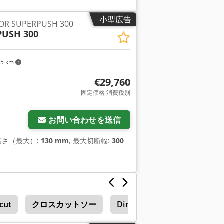
最適化、 - 様々な顧客向けの裁断プログラ
材料の開始と終了） - バッチ裁断（複数の
小型広告
R SUPERPUSH 300
ウンター - 裁断精度 ±0.2 mm -
PUSH 300
 / 50 mm) - 入力マット高さ 12 - 120
- 潤滑 オイル潤滑式中央潤滑システム - 出力での自
55 km
€29,760
固定価格 消費税別
お問い合わせを送信
断高さ（最大）:
130 mm
, 最大切断幅:
300
cut
クロスカットソー
Dimter