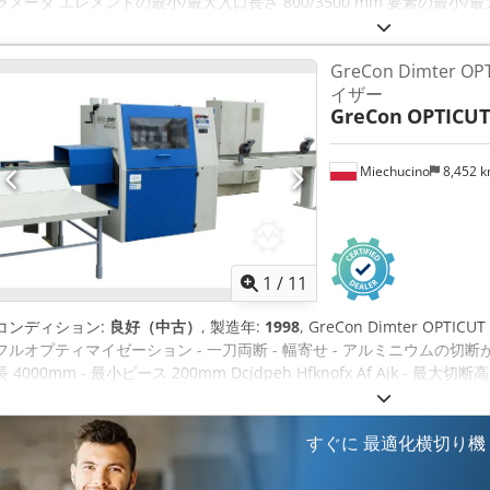
ラメータ エレメントの最小/最大入口長さ 800/3500 mm 要素の最小/最大
ト入力厚さ 12/80 mm 木材の種類 ハード / ソフト ダッシュカット 木材の
5 m / s 鋸刃の直径 fi 500 mm 鋸穴の直径 30 mm スピンドル速度 460
GreCon Dimter O
口に動力付きコンベア、2人のマーカー用サイドテーブル付きマーキング
イザー
15kW 長さ測定 - 3つの品質のための蛍光カメラ 受け取りステーション -
GreCon
OPTICUT
mm スタブ直径80および120 mm OptiCom ダイレクトコントロール 電源 40
Miechucino
8,452 
1
/
11
コンディション:
良好（中古）
, 製造年:
1998
, GreCon Dimter OPTI
フルオプティマイゼーション - 一刀両断 - 幅寄せ - アルミニウムの切断
長 4000mm - 最小ピース 200mm Dcjdpeh Hfknofx Af Ajk - 最大切断
ード径 500mm - モーター出力 9 kW - 送り速度MAX160m/分 - 加速度 2
3つのイジェクター - ドロップテーブル - ロータリーテーブル - 全長2000cm
- 高さ220cm - 重量 3500kg
すぐに 最適化横切り機