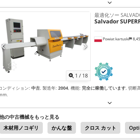
ィスプレイ付き電子制御装置 - 機能 - 2つの品質クラスで30寸法の完全
ムの作成 - 蛍光クレヨンによるその場カット、 - マージンカット（入力
最適化ソー SALVADO
アイテムを一度に裁断） - メーター、トータル、シフト、オペレーター、月間カ
Salvador
SUPER
5.5 KWモーター（Ø500～140zソー） - 幅 12 - 250 mm 最大幅/高さ (250
mm 最大 h/w ( 120 / 130 mm) - マットの長さ 最大4 200 mm 
動化 傾斜コンベアと選別テーブルの接続
Powiat kartuski
8,4
1
/
18
コンディション:
中古
, 製造年:
2004
, 機能:
完全に稼働しています
, 切
mm
,
他の中古機械をもっと見る
木材用ノコギリ
かんな盤
クロス カット
Opti