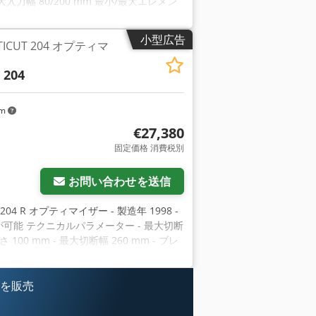
入力幅 80/200 mm 最小/最大エレメン
分類 最大送り速度 120 m / min 加速度
0 U/min 1サイクルの時間 0.7～1.2秒 入り
小型広告
PTICUT 204 オプティマ
ステーション ベルトコンベア 総出力
 ベルトコンベア 全体最適化 全長 8300
 204
0 V / 50 Hz
km
€27,380
固定価格 消費税別
お問い合わせを送信
CUT 204 R オプティマイザー - 製造年 1998 -
が可能 テクニカルパラメーター - 最大切断
高さ 100 mm - 最大切断幅 260 mm - ブレ
 m/s2 - 長さと値の最適化 - 空気材料圧 -
 輸送寸法。 - 長さ1300cm - 幅245cm
 を販売