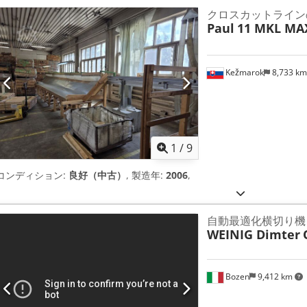
クロスカットライン
Paul
11 MKL MA
Kežmarok
8,733 k
1
/
9
コンディション:
良好（中古）
, 製造年:
2006
,
自動最適化横切り機
WEINIG Dimter
Bozen
9,412 km