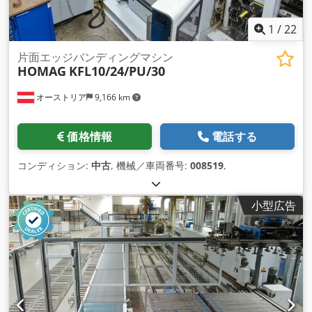
1
/
22
片面エッジバンディングマシン
HOMAG
KFL10/24/PU/30
オーストリア
9,166 km
価格情報
電話する
コンディション:
中古
, 機械／車両番号:
008519
,
小型広告