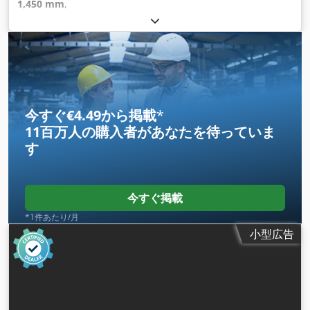
1,450 mm
,
今すぐ€4.49から掲載
*
11百万人の購入者
があなたを待っていま
す
今すぐ掲載
*1件あたり/月
小型広告