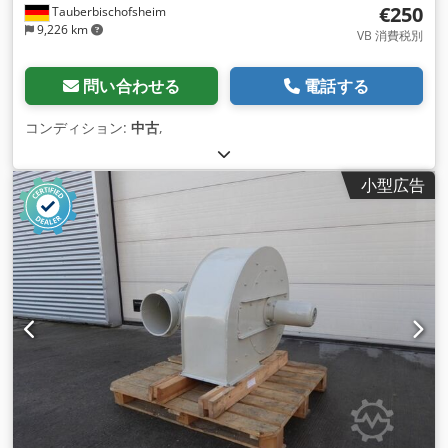
€250
Tauberbischofsheim
9,226 km
VB 消費税別
問い合わせる
電話する
コンディション:
中古
,
小型広告