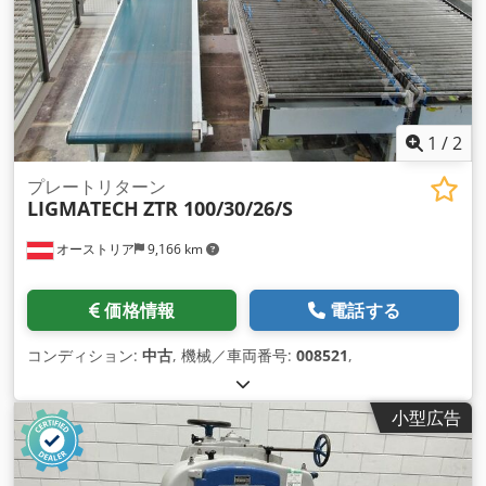
1
/
2
プレートリターン
LIGMATECH
ZTR 100/30/26/S
オーストリア
9,166 km
価格情報
電話する
コンディション:
中古
, 機械／車両番号:
008521
,
小型広告