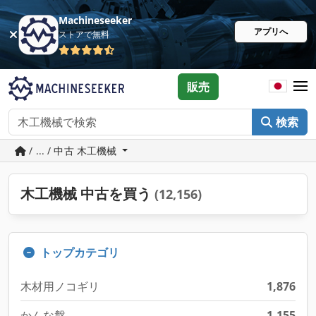
Machineseeker
アプリへ
ストアで無料
販売
検索
/ ... / 中古 木工機械
木工機械 中古を買う
(12,156)
トップカテゴリ
木材用ノコギリ
1,876
かんな盤
1,155