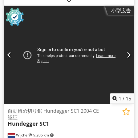
小型広告
1
/
15
自動留め切り鋸 Hundegger SC1 2004 CE
認証
Hundegger
SC1
Wijchen
9,205 km