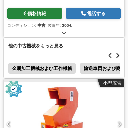
価格情報
電話する
コンディション:
中古
, 製造年:
2004
,
他の中古機械をもっと見る
a
金属加工機械および工作機械
輸送車両および商用
小型広告