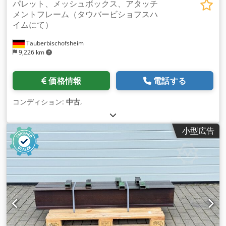
パレット、メッシュボックス、アタッチ
メントフレーム（タウバービショフスハ
イムにて）
Tauberbischofsheim
9,226 km
価格情報
電話する
コンディション:
中古
,
小型広告