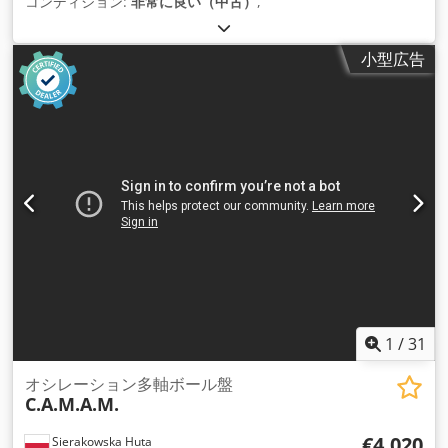
コンディション:
非常に良い（中古）
,
小型広告
1
/
31
オシレーション多軸ボール盤
C.A.M.A.M.
€4,020
Sierakowska Huta