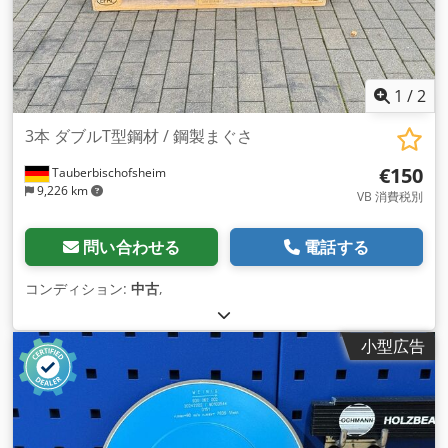
1
/
2
3本 ダブルT型鋼材 / 鋼製まぐさ
€150
Tauberbischofsheim
9,226 km
VB 消費税別
問い合わせる
電話する
コンディション:
中古
,
小型広告