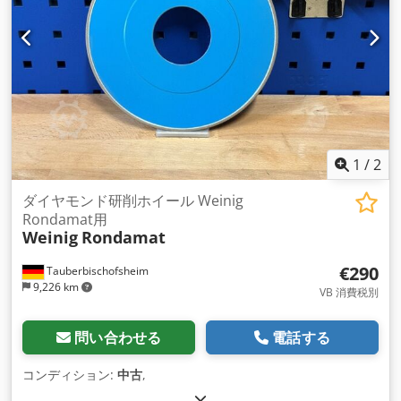
1
/
2
ダイヤモンド研削ホイール Weinig
Rondamat用
Weinig
Rondamat
€290
Tauberbischofsheim
9,226 km
VB 消費税別
問い合わせる
電話する
コンディション:
中古
,