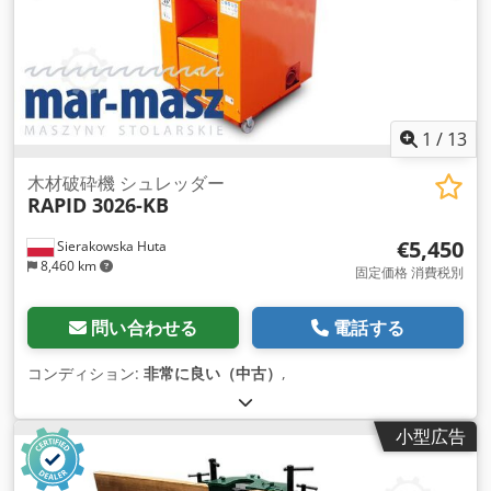
1
/
13
木材破砕機 シュレッダー
RAPID 3026-KB
€5,450
Sierakowska Huta
8,460 km
固定価格 消費税別
問い合わせる
電話する
コンディション:
非常に良い（中古）
,
小型広告