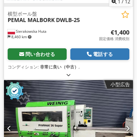
1
/
12
横型ボール盤
PEMAL MALBORK
DWLB-25
€1,400
Sierakowska Huta
8,460 km
固定価格 消費税別
問い合わせる
電話する
コンディション:
非常に良い（中古）
,
小型広告