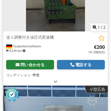
1
/
2
送り調整付き油圧式変速機
€200
Tauberbischofsheim
9,226 km
VB 消費税別
問い合わせる
電話する
コンディション:
中古
,
小型広告