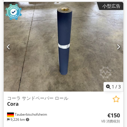
小型広告
1
/
3
コーラ サンドペーパー ロール
Cora
€150
Tauberbischofsheim
9,226 km
VB 消費税別