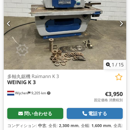
1
/
15
多軸丸鋸機 Raimann K 3
WEINIG
K 3
€3,950
Wijchen
9,205 km
固定価格 消費税別
問い合わせる
電話する
コンディション:
中古
, 全長:
2,300 mm
, 全幅:
1,600 mm
, 全高: