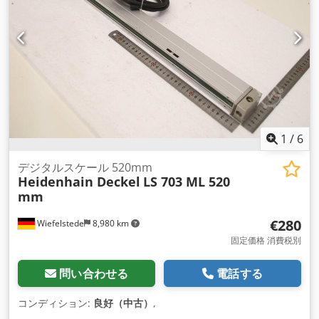
1
/
6
デジタルスケール 520mm
Heidenhain Deckel
LS 703 ML 520
mm
€280
Wiefelstede
8,980 km
固定価格 消費税別
問い合わせる
電話する
コンディション:
良好（中古）
,