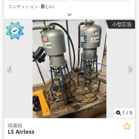
コンディション:
新しい
,
小型広告
1
/
9
噴霧銃
LS Airless