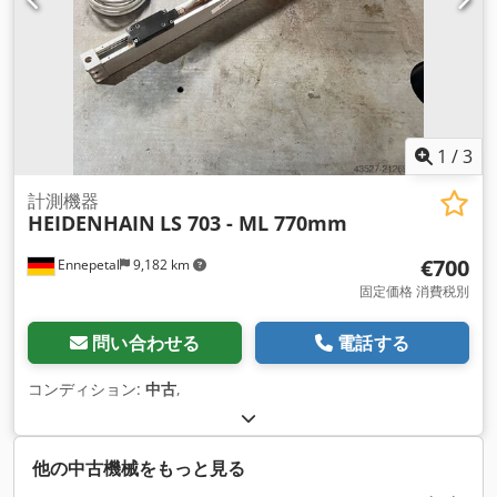
1
/
3
計測機器
HEIDENHAIN
LS 703 - ML 770mm
€700
Ennepetal
9,182 km
固定価格 消費税別
問い合わせる
電話する
コンディション:
中古
,
他の中古機械をもっと見る