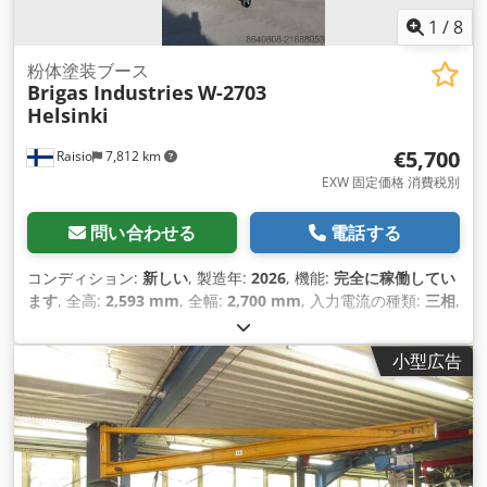
1
/
8
粉体塗装ブース
Brigas Industries
W-2703
Helsinki
€5,700
Raisio
7,812 km
EXW 固定価格 消費税別
問い合わせる
電話する
コンディション:
新しい
, 製造年:
2026
, 機能:
完全に稼働してい
ます
, 全高:
2,593 mm
, 全幅:
2,700 mm
, 入力電流の種類:
三相
,
保証期間:
24 ヶ月
, 出力:
6 キロワット (8.16 馬力)
, 入力電圧:
400 V
, 圧縮空気接続:
6 バー
, 体積流量:
15,000 m³/時
, フィル
小型広告
ター面積:
45 m²
, 鋼板厚さ（最大）:
2 mm
,