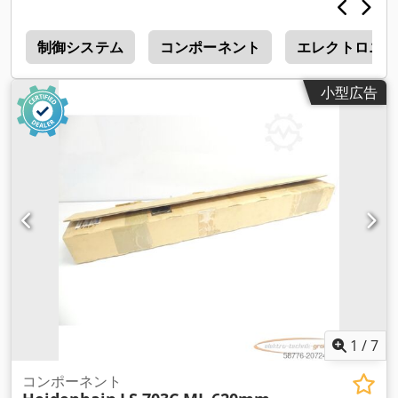
ル
制御システム
コンポーネント
エレクトロニク
小型広告
1
/
7
コンポーネント