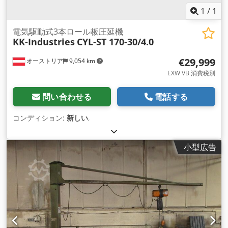
1
/
1
電気駆動式3本ロール板圧延機
KK-Industries
CYL-ST 170-30/4.0
€29,999
オーストリア
9,054 km
EXW VB 消費税別
問い合わせる
電話する
コンディション:
新しい
,
小型広告