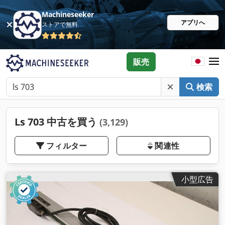
Machineseeker
アプリへ
ストアで無料
販売
検索
Ls 703 中古を買う
(3,129)
フィルター
関連性
小型広告