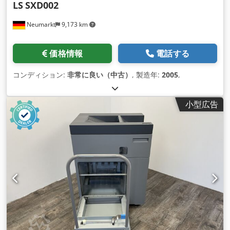
LS
SXD002
Neumarkt
9,173 km
価格情報
電話する
コンディション:
非常に良い（中古）
, 製造年:
2005
,
小型広告