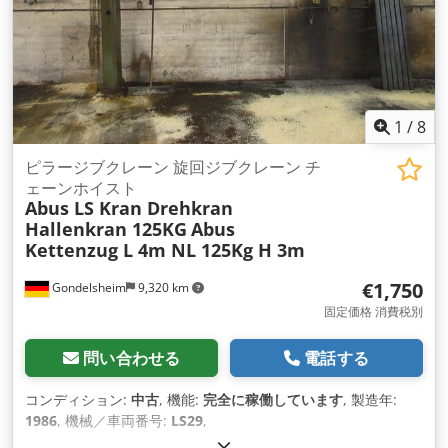
1
/
8
ピラージブクレーン 旋回ジブクレーン チ
ェーンホイスト
Abus LS Kran Drehkran
Hallenkran 125KG
Abus
Kettenzug L 4m NL 125Kg H 3m
€1,750
Gondelsheim
9,320 km
固定価格 消費税別
問い合わせる
電話する
コンディション:
中古
, 機能:
完全に稼働しています
, 製造年:
1986
, 機械／車両番号:
LS29
,