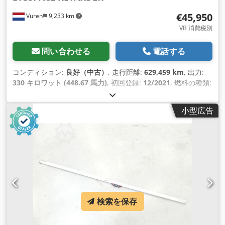
€45,950
Vuren
9,233 km
VB 消費税別
問い合わせる
電話する
コンディション:
良好（中古）
, 走行距離:
629,459 km
, 出力:
330 キロワット (448.67 馬力)
, 初回登録:
12/2021
, 燃料の種類:
ディーゼル
, タイヤサイズ:
385/55R22,5
, アクスル構成:
4x2
,
ホイールベース:
3,700 mm
, 燃料:
ディーゼル
, ブレーキ:
リタ
小型広告
ーダ
, 色:
白色
, 運転席:
デイキャブ
, 変速方式:
オートマチック
,
ギア数:
12
, 排出クラス:
ユーロ6
, サスペンション:
スチール-エ
ア
, 全長:
6,250 mm
, 全幅:
2,550 mm
, 全高:
3,850 mm
, 製造
年:
2021
, 装備:
ABS（アンチロック・ブレーキ・システム）,
エアコン, クルーズコントロール, シートヒーター, セントラル
ロック, トラクションコントロール, ナビゲーションシステム,
パーキングエアコン, パーキングヒーター, ブルートゥース, リ
ターダ, 電動ウィンドウ調節, 電動ミラー
,
検索を保存