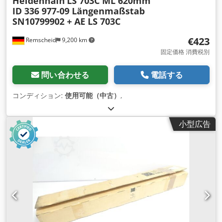
Heidenhain
LS 703C ML 620mm
ID 336 977-09 Längenmaßstab
SN10799902 + AE LS 703C
€423
Remscheid
9,200 km
固定価格 消費税別
問い合わせる
電話する
コンディション:
使用可能（中古）
,
小型広告