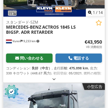
1
/
14
スタンダード-SZM
MERCEDES-BENZ
ACTROS 1845 LS
BIGSP. ADR RETARDER
€43,950
Vuren
9,233 km
VB 消費税別
問い合わせる
電話する
コンディション:
良好（中古）
, 走行距離:
475,098 km
, 出力:
330 キロワット (448.67 馬力)
, 初回登録:
05/2021
, 燃料の種類:
ディーゼル
, タイヤサイズ:
385/55R22,5
, アクスル構成:
4x2
,
ホイールベース:
3,780 mm
, 燃料:
ディーゼル
, ブレーキ:
リタ
小型広告
ーダ
, 色:
白色
, 運転席:
デイキャブ
, 変速方式:
オートマチック
,
ギア数:
12
, 排出クラス:
ユーロ6
, サスペンション:
スチール-エ
ア
, 全長:
6,180 mm
, 全幅:
2,550 mm
, 全高:
4,030 mm
, 製造
年:
2021
, 装備:
ABS（アンチロック・ブレーキ・システム）,