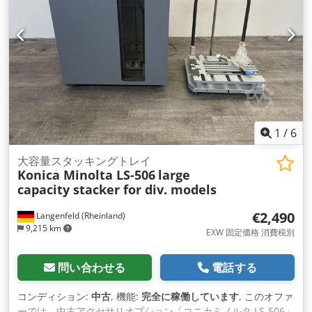
1
/
6
大容量スタッキングトレイ
Konica Minolta LS-506
large
capacity stacker for div. models
€2,490
Langenfeld (Rheinland)
9,215 km
EXW 固定価格 消費税別
問い合わせる
電話する
コンディション:
中古
, 機能:
完全に稼働しています
, このオファ
ーでは、中古アクセサリオプション「コニカミノルタ LS-506」