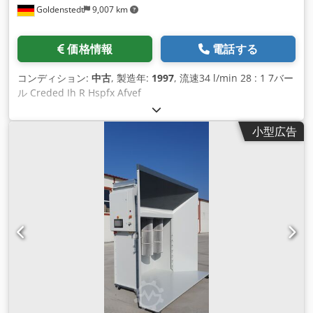
Goldenstedt
9,007 km
価格情報
電話する
コンディション:
中古
, 製造年:
1997
, 流速34 l/min 28 : 1 7バー
ル Creded Ih R Hspfx Afvef
小型広告