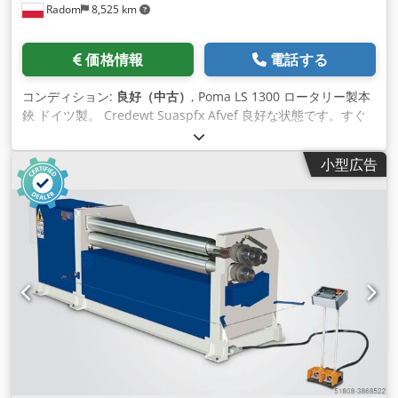
Radom
8,525 km
価格情報
電話する
コンディション:
良好（中古）
, Poma LS 1300 ロータリー製本
鋏 ドイツ製。 Credewt Suaspfx Afvef 良好な状態です。すぐ
に生産可能です。 鋳鉄製の構造により、剛性と切断の再現性を
確保しています。 切断幅：約1300mm 段ボール製本に最適で
小型広告
す。 サイドマージン付き。 フィーダー付き。 ナイフ8セット
重量：1500kg