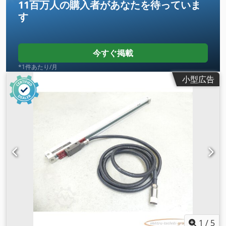
11百万人の購入者
があなたを待っていま
す
今すぐ掲載
*1件あたり/月
小型広告
1
/
5