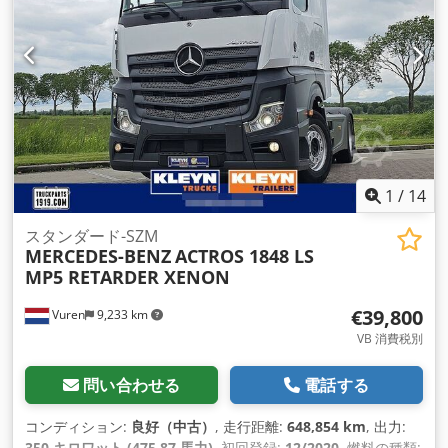
エアコン, クルーズコントロール, シートヒーター, セントラル
ロック, トラクションコントロール, ナビゲーションシステム,
パーキングエアコン, パーキングヒーター, ブルートゥース, リ
ターダ, 電動ウィンドウ調節, 電動ミラー
,
1
/
14
スタンダード-SZM
MERCEDES-BENZ
ACTROS 1848 LS
MP5 RETARDER XENON
€39,800
Vuren
9,233 km
VB 消費税別
問い合わせる
電話する
コンディション:
良好（中古）
, 走行距離:
648,854 km
, 出力:
350 キロワット (475.87 馬力)
, 初回登録:
12/2020
, 燃料の種類: