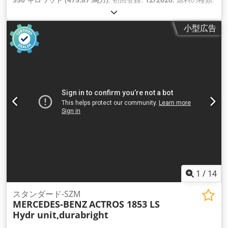
ディーゼル
, タイヤサイズ:
385/55R22,5
, アクスル構成:
4x2
,
ホイールベース:
3,700 mm
, 燃料:
ディーゼル
, ブレーキ:
リタ
小型広告
ーダ
, 色:
白色
, 運転席:
デイキャブ
, 変速方式:
オートマチック
,
ギア数:
12
, 排出クラス:
ユーロ6
, サスペンション:
空気
, 全長:
6,250 mm
, 全幅:
2,550 mm
, 全高:
4,010 mm
, 製造年:
2020
,
装備:
ABS（アンチロック・ブレーキ・システム）, エアコン,
クルーズコントロール, シートヒーター, セントラルロック, ト
ラクションコントロール, ナビゲーションシステム, パーキング
エアコン, パーキングヒーター, ブルートゥース, リターダ, 電動
ウィンドウ調節, 電動ミラー
,
1
/
14
スタンダード-SZM
MERCEDES-BENZ
ACTROS 1853 LS
Hydr unit,durabright