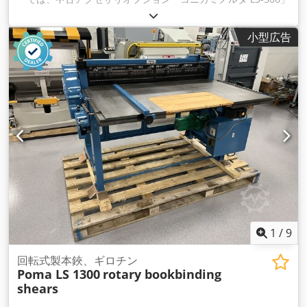
を入手できます。 販売商品: Cedev R Tu Rjpfx Afvsrf コニカミ
ノルタ LS-506 大容量スタッカー 1 台: さまざまなミノルタ生産
小型広告
機械に適合 状態： このオファーは中古デバイスを対象として
おり、使用感がある可能性があります （軽微な傷や黄ばみな
ど）。 デバイスの機能性はテスト済みです 梱包と配送: 営業時
間内にデバイスをご覧いただけます。ぜひご予約ください！ ご
要望に応じて、耐航性のある梱包と世界中への発送も承りま
す。 発送または回収の前に、機能テストがビデオに録画されま
す。 さらに詳しい情報をご希望の場合は、もちろん直接弊社ま
でお問い合わせいただくこともできます。
1
/
9
回転式製本鋏、ギロチン
Poma LS 1300
rotary bookbinding
shears