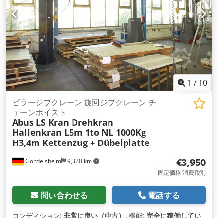
1
/
10
ピラージブクレーン 旋回ジブクレーン チ
ェーンホイスト
Abus LS Kran Drehkran
Hallenkran L5m 1to
NL 1000Kg
H3,4m Kettenzug + Dübelplatte
€3,950
Gondelsheim
9,320 km
固定価格 消費税別
問い合わせる
電話する
コンディション:
非常に良い（中古）
, 機能:
完全に稼働してい