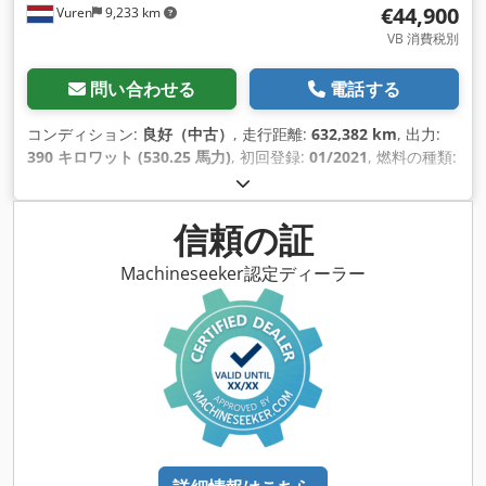
€44,900
Vuren
9,233 km
VB 消費税別
問い合わせる
電話する
コンディション:
良好（中古）
, 走行距離:
632,382 km
, 出力:
390 キロワット (530.25 馬力)
, 初回登録:
01/2021
, 燃料の種類:
ディーゼル
, タイヤサイズ:
385/65R22,5
, アクスル構成:
4x2
,
ホイールベース:
3,700 mm
, 燃料:
ディーゼル
, ブレーキ:
リタ
ーダ
, 色:
金
, 運転席:
デイキャブ
, 変速方式:
オートマチック
, ギ
信頼の証
ア数:
12
, 排出クラス:
ユーロ6
, サスペンション:
空気
, 全長:
6,160 mm
, 全幅:
2,550 mm
, 全高:
3,820 mm
, 製造年:
2021
,
Machineseeker認定ディーラー
装備:
ABS（アンチロック・ブレーキ・システム）, エアコン,
クルーズコントロール, シートヒーター, セントラルロック, ト
ラクションコントロール, ナビゲーションシステム, パーキング
ヒーター, ブルートゥース, リターダ, 電動ウィンドウ調節, 電動
ミラー
,