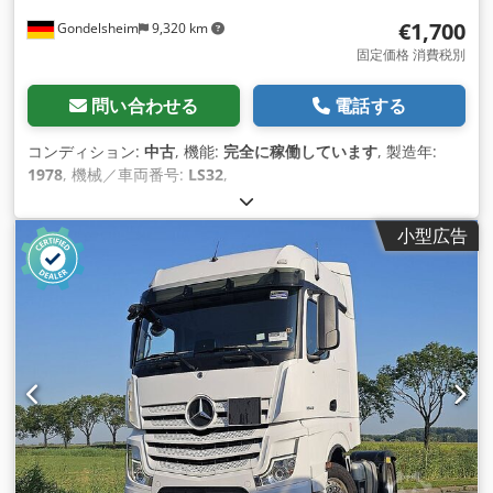
€1,700
Gondelsheim
9,320 km
固定価格 消費税別
問い合わせる
電話する
コンディション:
中古
, 機能:
完全に稼働しています
, 製造年:
1978
, 機械／車両番号:
LS32
,
小型広告