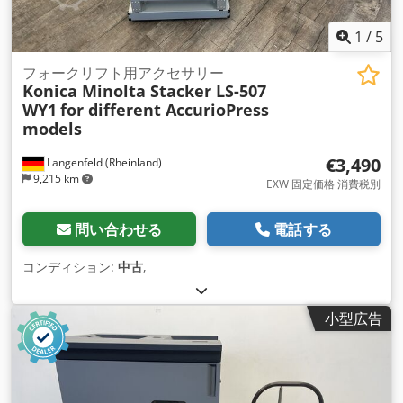
1
/
5
フォークリフト用アクセサリー
Konica Minolta Stacker LS-507
WY1
for different AccurioPress
models
€3,490
Langenfeld (Rheinland)
9,215 km
EXW 固定価格 消費税別
問い合わせる
電話する
コンディション:
中古
,
小型広告