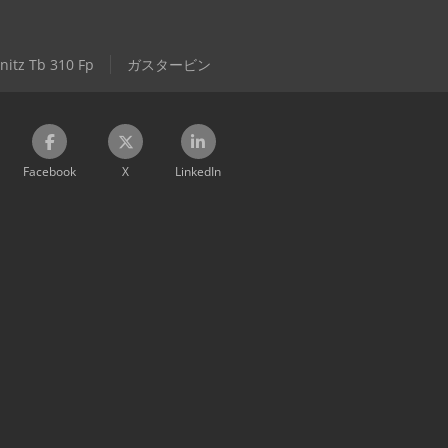
nitz Tb 310 Fp
ガスタービン
Facebook
X
LinkedIn