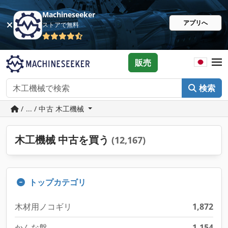
Machineseeker
アプリへ
ストアで無料
販売
検索
/ ... / 中古 木工機械
木工機械 中古を買う
(12,167)
トップカテゴリ
木材用ノコギリ
1,872
かんな盤
1,154