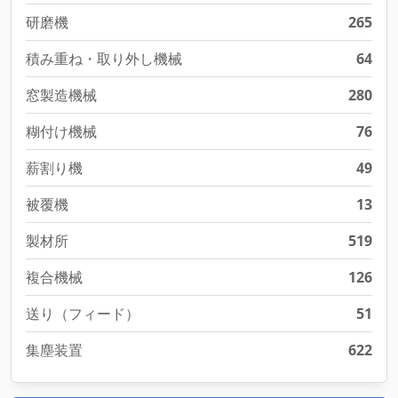
研磨機
265
積み重ね・取り外し機械
64
窓製造機械
280
糊付け機械
76
薪割り機
49
被覆機
13
製材所
519
複合機械
126
送り（フィード）
51
集塵装置
622