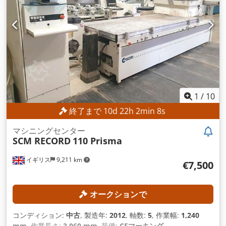
1
/
10
終了まで
10
d
22
h
2
min
5
s
マシニングセンター
SCM RECORD
110 Prisma
イギリス
9,211 km
€7,500
オークションで
コンディション:
中古
, 製造年:
2012
, 軸数:
5
, 作業幅:
1,240
mm
, 作業長さ:
3,060 mm
, 装備:
CEマーキング
,