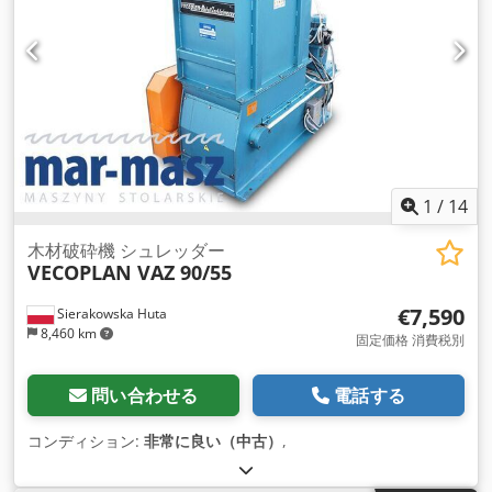
1
/
14
木材破砕機 シュレッダー
VECOPLAN VAZ 90/55
€7,590
Sierakowska Huta
8,460 km
固定価格 消費税別
問い合わせる
電話する
コンディション:
非常に良い（中古）
,