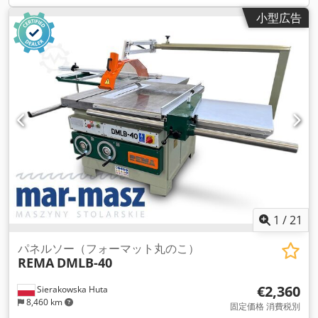
乾燥中の食品の品質の維持。 C. 化学産業 - 化学粉末、顆粒、結
小型広告
晶の乾燥。 - 肥料や洗剤の製造への応用。 D. 鉱業と鉱物 - 鉱
石、石炭、鉱物濃縮物の乾燥。 - 取り扱いや処理を容易にする
ために水分含有量を減らす。 E. 建設資材 - 砂、セメント、その
他の建設用骨材の乾燥。 - 製造プロセス用の材料の準備。 F. 医
薬品 - 医薬品粉末と有効成分の乾燥。 III. 回転ドラム乾燥機で
処理される材料 A. 有機材料 - バイオマス、木材チップ、おがく
ず、動物飼料。 B. 無機材料 - 砂、粘土、石灰石、石膏。 C. 廃
棄物 - 廃水処理場からの汚泥。 - リサイクルまたは再利用のた
めの産業副産物。
1
/
21
パネルソー（フォーマット丸のこ）
REMA
DMLB-40
€2,360
Sierakowska Huta
8,460 km
固定価格 消費税別