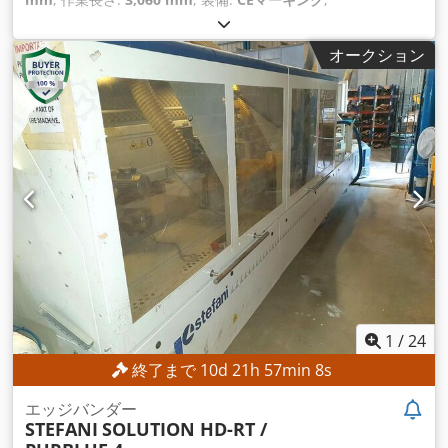
オークション
1
/
24
終了まで
10
d
21
h
57
min
5
s
エッジバンダー
STEFANI
SOLUTION HD-RT /