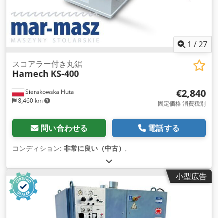
1
/
27
スコアラー付き丸鋸
Hamech
KS-400
€2,840
Sierakowska Huta
8,460 km
固定価格 消費税別
問い合わせる
電話する
コンディション:
非常に良い（中古）
,
小型広告