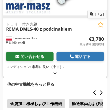
えられるため、産業用途での効率性と汎用性が向上します。 木
材チップ、おがくず、バイオマス用のロータリードラム乾燥機
🌳 ロータリードラム乾燥機の紹介 バイオマス処理の分野で
1
/
21
は、水分制御が重要です。ロータリードラム乾燥機は、木材チ
ップ、おがくず、バイオマスの水分含有量を効率的に減 らすた
トロリー付き丸鋸
REMA DMLS-40 z podcinakiem
めに設計された不可欠な機械です。この不可欠なツールは、生
産性を高め、燃料の品質を改善し、バイオマスエネルギー生産
€3,780
Sierakowska Huta
に極めて重要 です。その機能と利点を探ってみましょう！💡
8,460 km
💼 ロータリードラム乾燥機を使用する主な利点 1. エネルギー
固定価格 消費税別
効率：エネルギー使用を最適化するように設計されたロータリ
ードラム乾燥機は、高い乾燥効率を実現しながら消費電力を抑
問い合わせる
電話する
えます 。 🌿💡 2. 大容量: 大量のバイオマスを処理できるこれ
らの乾燥機は、大規模な乾燥が必要な産業用途に最適です。🏭
コンディション:
非常に良い（中古）
,
3. 製品品質の向上: 最適な水分含有量を実現することで、乾燥
機は燃料、ペレット、その他の用途のバイオマスの品質を向上
させます。🔥 4. 汎用性: 木材チップ、おがくず、さまざまな種
他の中古機械をもっと見る
類のバイオマスなど、幅広い材料に適しており、あらゆるバイ
オマス処理プラントで汎用性の高いツール になります。🌳 #
ロータリードラム乾燥機の用途分野と材料 II. 用途分野 A. 農業
- 穀物、種子、飼料の乾燥。 - わらや殻などの農業副産物の処
a
金属加工機械および工作機械
輸送車両および商用
理。 B. 食品産業 - 果物、野菜、スパイスなどの食品の脱水。 -