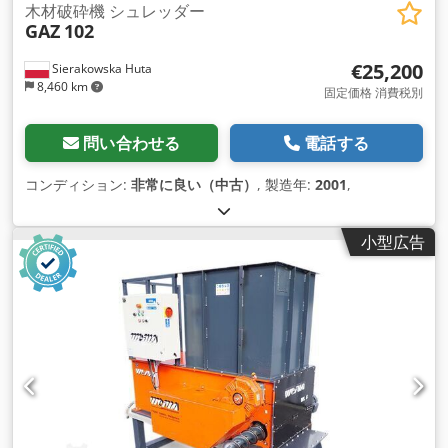
木材破砕機 シュレッダー
GAZ
102
€25,200
Sierakowska Huta
8,460 km
固定価格 消費税別
問い合わせる
電話する
コンディション:
非常に良い（中古）
, 製造年:
2001
,
小型広告