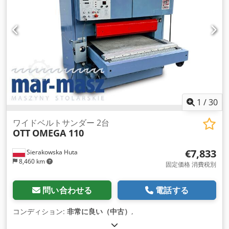
1
/
30
ワイドベルトサンダー 2台
OTT
OMEGA 110
€7,833
Sierakowska Huta
8,460 km
固定価格 消費税別
問い合わせる
電話する
コンディション:
非常に良い（中古）
,