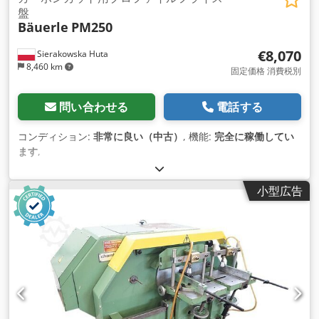
盤
Bäuerle
PM250
€8,070
Sierakowska Huta
8,460 km
固定価格 消費税別
問い合わせる
電話する
コンディション:
非常に良い（中古）
, 機能:
完全に稼働してい
ます
,
小型広告