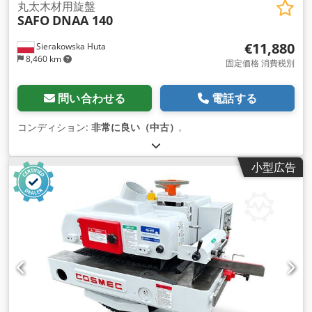
丸太木材用旋盤
SAFO
DNAA 140
€11,880
Sierakowska Huta
8,460 km
固定価格 消費税別
問い合わせる
電話する
コンディション:
非常に良い（中古）
,
小型広告