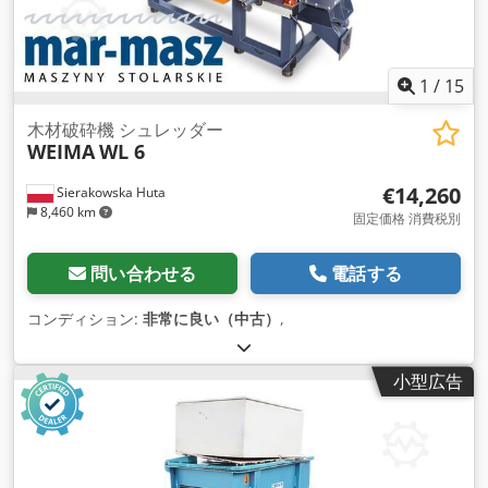
1
/
15
木材破砕機 シュレッダー
WEIMA
WL 6
€14,260
Sierakowska Huta
8,460 km
固定価格 消費税別
問い合わせる
電話する
コンディション:
非常に良い（中古）
,
小型広告