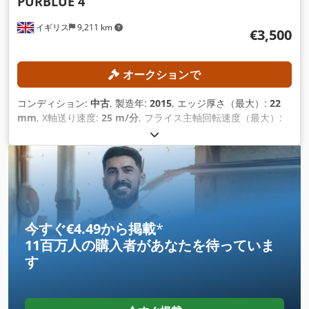
PURBLUE 4
イギリス
9,211 km
€3,500
オークションで
コンディション:
中古
, 製造年:
2015
, エッジ厚さ（最大）:
22
mm
, X軸送り速度:
25 m/分
, フライス主軸回転速度（最大）:
12,000 回転/分
, 装備:
CEマーキング
,
今すぐ€4.49から掲載
*
11百万人の購入者
があなたを待っていま
す