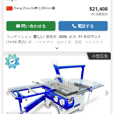
$21,408
Zheng Zhou Shi
2,288 km
VB 消費税別
問い合わせる
電話する
コンディション:
新しい
, 製造年:
2026
, 出力:
11 キロワット
(14.96 馬力)
, 砂、バイオマス、おがくず、赤泥、ベントナイ
ト、石炭など、さまざまな材料を乾燥するための回転ドラム乾
燥機 直径: 1200mm 長さ: 10000mm Dcedpfjq Igyvox Ahbjk
小型広告
電力: 11-13KW 勾配: 3% 容量: 1.5-3 t/h 重量: 14トン このモデ
ルのほかに、1500x12000mm、2400x20000mmの回転ドラム
乾燥機のモデルや、さまざまな材料用の完全な乾燥 システムも
取り揃えています。詳細についてはお問い合わせください 当社
の工場では、お客様の特定の要件に応じて適切なソリューショ
ンを設計できます。 回転ドラム乾燥機は、木材チップ、おがく
ず、バイオマスの処理に広く使用されている高効率の機械で
す。回転ドラムを利用して動作し、シリ ンダー内を移動する材
料を加熱して乾燥させます。これらの乾燥機の設計により、幅
広い粒子サイズと水分レベルに対応できるため、さまざまな 種
類のバイオマスに適しています。また、高温の排気ガスにも耐