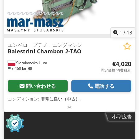
1
/
13
エンベロープテノーニングマシン
Balestrini Chambon 2-TAO
€4,020
Sierakowska Huta
8,460 km
固定価格 消費税別
問い合わせる
電話する
コンディション:
非常に良い（中古）
,
小型広告