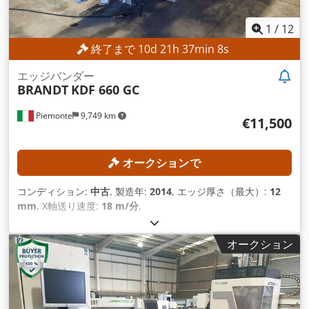
1
/
12
終了まで
10
d
21
h
37
min
5
s
エッジバンダー
BRANDT
KDF 660 GC
Piemonte
9,749 km
€11,500
オークションで
コンディション:
中古
, 製造年:
2014
, エッジ厚さ（最大）:
12
mm
, X軸送り速度:
18 m/分
,
オークション