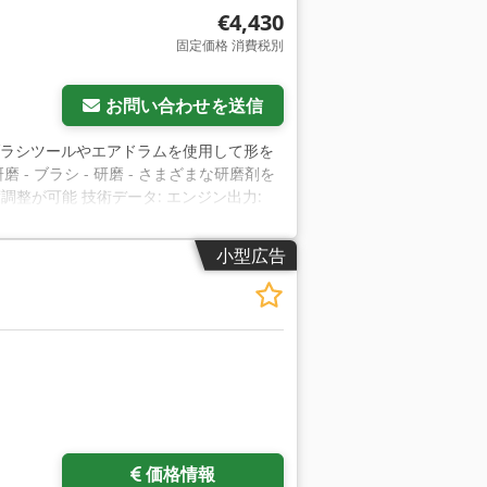
€4,430
固定価格 消費税別
さらに画像をリクエスト
お問い合わせを送信
 ブラシツールやエアドラムを使用して形を
 - ブラシ - 研磨 - さまざまな研磨剤を
調整が可能 技術データ: エンジン出力:
00 rpm。 シャフト径: 30 mm 最大砥石径: 350
段変速 No.1090-990010 2個のバリオモジ
小型広告
47 ゲロルツホーフェン 検査された現状のまま引
をリクエスト
価格情報