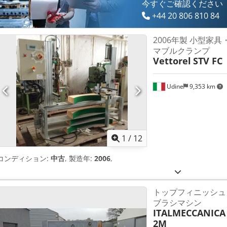
シユニット用です。 ブラシの二重回転方向 ブラシユニットにダブルト
今すぐご確認ください
き4 kWモーター 写真は一例であり、同一の機械を表しています。 輸送寸法 約 210
+44 20 806 810 84
量 750 kg 誤解を避けるため、現地視察が可能です。 Dkedpfxjqrtv R
間 技術データ、状態説明、製造年、納品範囲は、メーカーのパンフレ
2006年製 小型家
ありません。 事前販売に従う 中古機は保証の対象外となります。見た
マブルクランプ
に消費税が加算されます。 配送条件: 倉庫渡しまたは現地渡し
Vettorel
STV FC
Udine
9,353 km
1
/
12
コンディション:
中古
, 製造年:
2006
,
トップフィニッシュ
ブラシマシン
ITALMECCANICA
2M