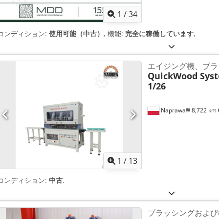
1
/
34
コンディション:
使用可能（中古）
, 機能:
完全に稼働しています
,
エイジング機、ブラシ機 
QuickWood Sys
1/26
Naprawa
8,722 km
1
/
13
コンディション:
中古
,
ブラッシングおよび