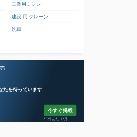
工業用ミシン
建設 用 クレーン
洗車
産業 用 ロボット
産業用掃除機
販売
なたを待っています
今すぐ掲載
*1件あたり/月