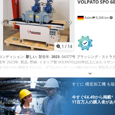
VOLPATO
SPO 6
Aalen
9,268 km
1
/
14
コンディション:
新しい
, 製造年:
2023
, 04377号 ブラッシング・ストラク
造年 2023年, 新品, 即納, イタリア製 VOLPATOは60年以上にわ
幅 600 mm 横開きで2パス、ダブルサンディング幅1200 mm 電動
さ調整可能。 最大サンディング高さ 330 mm (360 mm) (ブラシ径によ
ブラシの最大直径 320 mm ブラシ回転数 無段階可変 180 - 600 rpm
330 mm シコインジケータ付き ブラシはリニアガイド付き直径90 m
すぐに 構造加工機 を
無段階調節可能 テーブル高さ 800～850 mm（調節脚付き 吸引ノズル 2 
ユニットのモーター出力 2 x 4 kW コンベアモーター出力 0.55 kW テーブ
今すぐ€4.49から掲載
*
ー1本とタイネックスプラスチックブラシ1本を含む、各直径250 mm、80グ
11百万人の購入者
があ
取扱説明書（英語 ブラシユニットが進行方向に対して最大20°傾斜＝
より葉脈が横方向にも強調される。 本機には3つのインバーターがあり