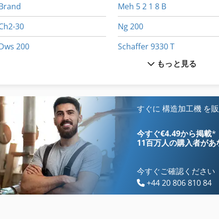
Brand
Meh 5 2 1 8 B
Ch2-30
Ng 200
Dws 200
Schaffer 9330 T
もっと見る
Fngj 20
Tiefbord 8 25 100
Germany
X 線 装置
Hsc 20 Linear
その他
すぐに 構造加工機 を
International 433
その他 の アクセサリー
今すぐ€4.49から掲載
*
11百万人の購入者
があ
今すぐご確認ください
+44 20 806 810 84