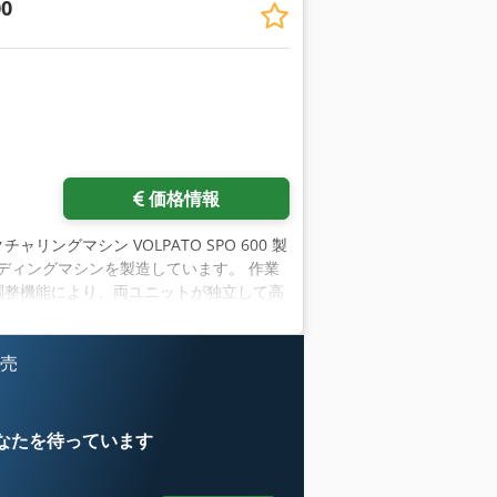
00
価格情報
チャリングマシン VOLPATO SPO 600 製
たりサンディングマシンを製造しています。 作業
高さ調整機能により、両ユニットが独立して高
る) 両ブラシとも0～10°（20°）傾斜可能
 ブラシ回転方向変更可能 電動高さ調節 0 -
mの丸棒に装着 コンベアベルトの送り速度は
販売
x 180 mm 緊急停止ボタン サンディング
ル寸法 2000 x 860 mm スチールワイヤ
リット 正味重量 700 kg CE適合宣言
なたを待っています
木材が錆びた場合、ブラシのヘリカル作用に
、1つはベルト速度調整用、もう1つはブラ