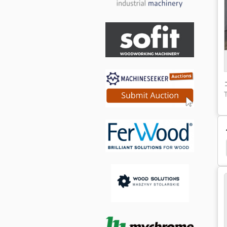
研磨 ブラシ
Votecs
Htc Twister System