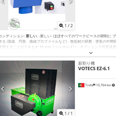
1
/
2
コンディション:
新しい
, -新しい- ほぼすべてのワークピースの研削に
作る (直線、円形、曲線プロファイルなど) - 無垢材の研磨 - 塗装の中間研磨
使用することができます 30 mmツールホルダー - オプションで可変速度
2.2kW Dksdpfx Adsvwf Sneger 速度: 1000/1500 または 1500/30
mm 砥石長さ: 275 mm 重量: 約180kg 品番1090-900000 含む： 1個無
薪割り機
ュラー 奥行き300mm、幅250mm 1090-990107号 保管場所 974
VOTECS
EZ-6.1
き渡し - フリーロード -
Trofa
10,764 km
さらに画像
1
/
1