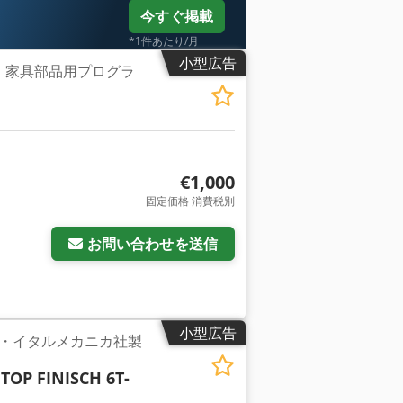
ルクを与えるベルトトランスミッション付
今すぐ掲載
0 x 1300 x 1900 mm LWH 重
s Adgsr 現状販売 メーカー保証：納品後1年
*1件あたり/月
ットまたは前所有者によるもので、保証は
小型広告
具・家具部品用プログラ
まま購入」が適用されます。 支払条件代金
€1,000
固定価格 消費税別
お問い合わせを送信
小型広告
・イタルメカニカ社製
TOP FINISCH 6T-