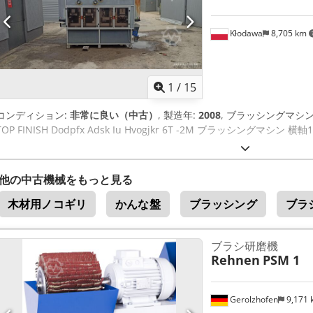
Kłodawa
8,705 km
1
/
15
コンディション:
非常に良い（中古）
, 製造年:
2008
, ブラッシングマシ
TOP FINISH Dodpfx Adsk Iu Hvogjkr 6T -2M ブラッシングマシ
他の中古機械をもっと見る
木材用ノコギリ
かんな盤
ブラッシング
ブラ
ブラシ研磨機
Rehnen
PSM 1
Gerolzhofen
9,171