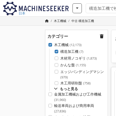
日本
木工機械
中古 構造加工機
カテゴリー
木工機械
(12,173)
構造加工機
(7)
木材用ノコギリ
(1,873)
かんな盤
(1,155)
エッジバンディングマシン
(979)
木工用研削盤
(758)
もっと見る
金属加工機械および工作機械
(31,960)
輸送車両および商用車両
(27,836)