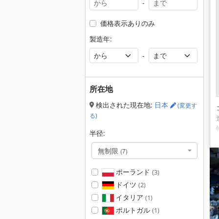
-
価格表示ありのみ
製造年:
-
所在地
検出された現在地:
日本
(変更す
る)
半径:
無制限
(7)
ポーランド
(3)
ドイツ
(2)
イタリア
(1)
ポルトガル
(1)