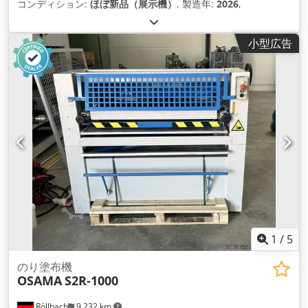
コンディション:
ほぼ新品（展示機）
, 製造年:
2026
,
小型広告
1
/
5
のり塗布機
OSAMA
S2R-1000
Röllbach
9,232 km