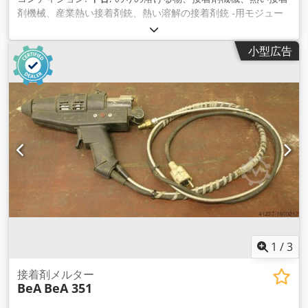
剤機械、産業熱い接着剤銃、熱い溶解の接着剤銃 -用モジュー
ル: ホットグルーシステム -数：4倍利用可能 -価格：1枚あたり
-寸法図。100/30/H30 mm Dkodpfjdntftox Alyjr -重量：0.3kg
小型広告
1
/
3
接着剤メルター
BeA
BeA 351