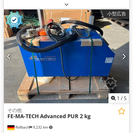
小型広告
1
/
5
その他
FE-MA-TECH
Advanced PUR 2 kg
Röllbach
9,232 km