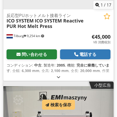
1
/
17
反応型PUホットメルト接着ライン
ICO SYSTEM
ICO SYSTEM Reactive
PUR Hot Melt Press
€45,000
Tilburg
9,254 km
VB 消費税別
問い合わせる
電話する
コンディション:
中古
, 製造年:
2005
, 機能:
完全に稼働していま
す
, 全幅:
6,300 mm
, 全高:
2,100 mm
, 全長:
20,000 mm
, 作業
幅:
2,600 mm
, 入力電圧:
380 V
, 入力電流の種類:
三相
, ロール
幅:
2,600 mm
, ローラー長:
7,600 mm
,
小型広告
検索を保存