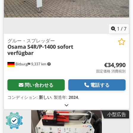
板製の分配トレイで接着剤を供給します。簡単に取り出して洗
浄できます。 - ローラーの開度を調整するためのハンドホイー
ル1個。 - ローラーの事故防止プロテクション - 最高品質基準の
電気部品 品質基準 - CE規格
1
/
7
グルー・スプレッダー
Osama
S4R/P-1400 sofort
verfügbar
€34,990
Bitburg
9,337 km
固定価格 消費税別
問い合わせる
電話する
コンディション:
新しい
, 製造年:
2024
,
小型広告