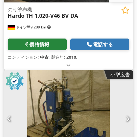
のり塗布機
Hardo
TH 1.020-V46 BV DA
ドイツ
9,289 km
価格情報
電話する
コンディション:
中古
, 製造年:
2010
,
小型広告