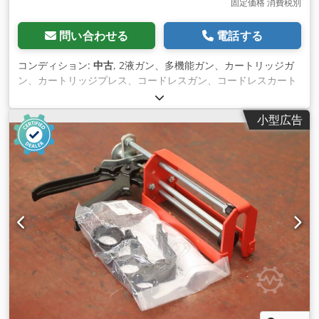
固定価格 消費税別
問い合わせる
電話する
コンディション:
中古
, 2液ガン、多機能ガン、カートリッジガ
ン、カートリッジプレス、コードレスガン、コードレスカート
リッジプレス -メーカー：Meritool、コードレスガン
PowerPush 5026 Type 2 -カートリッジ: 600 ml -付属品：20V
小型広告
バッテリー、写真参照 -寸法：630/80/H290 mm
Djdpjuwggwjfx Alyokr -重量：2.3 kg