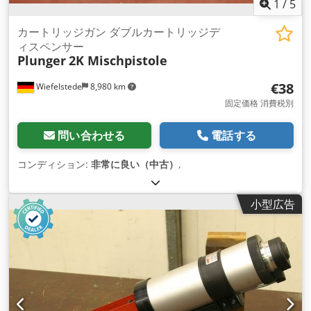
1
/
5
カートリッジガン ダブルカートリッジデ
ィスペンサー
Plunger
2K Mischpistole
€38
Wiefelstede
8,980 km
固定価格 消費税別
問い合わせる
電話する
コンディション:
非常に良い（中古）
,
小型広告