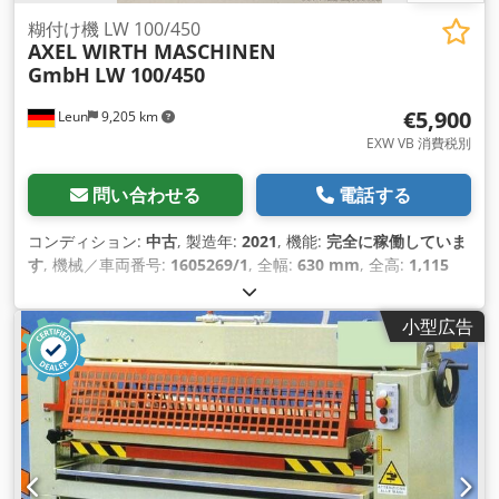
糊付け機 LW 100/450
AXEL WIRTH MASCHINEN
GmbH
LW 100/450
€5,900
Leun
9,205 km
EXW VB 消費税別
問い合わせる
電話する
コンディション:
中古
, 製造年:
2021
, 機能:
完全に稼働していま
す
, 機械／車両番号:
1605269/1
, 全幅:
630 mm
, 全高:
1,115
mm
, 全長:
1,010 mm
, 作業幅:
460 mm
, 入力電圧:
400 V
, 入
力電流の種類:
エアコン
, 総重量:
200 kg（キログラム）
, 出力:
小型広告
0.37 キロワット (0.50 馬力)
, ローラーの直径:
100 mm
, 通過
高:
80 mm
, X軸送り速度:
35 m/分
, 高さ調整タイプ:
機械式
, タ
ンク容量:
2 l
, ロール幅:
450 mm
, 入力周波数:
50 ヘルツ
, ワー
クピース高さ（最大）:
80 mm
, 装備:
両面
,