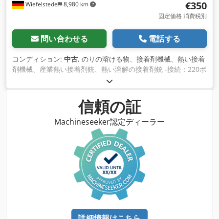
€350
Wiefelstede
8,980 km
固定価格 消費税別
問い合わせる
電話する
コンディション:
中古
, のりの溶ける物、接着剤機械、熱い接着
剤機械、産業熱い接着剤銃、熱い溶解の接着剤銃 -接続：220ボ
ルト -電源：500ワット -最大4.2kg/時間の溶融能力4.2 kg/時間
-機械：電熱式 -カートリッジ用 -資金提供：圧縮空気 -重量：
1.8kg Djdpfx Aleb A Tayjyokr
信頼の証
Machineseeker認定ディーラー
詳細情報はこちら