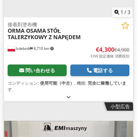
1
/
3
接着剤塗布機
ORMA OSAMA
STÓŁ
TALERZYKOWY Z NAPĘDEM
€4,300
Izdebnik
8,710 km
€4,900
EXW 固定価格 消費税別
問い合わせる
電話する
コンディション:
使用可能（中古）
, 機能:
完全に稼働していま
す
,
小型広告