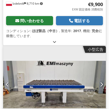
€9,900
Izdebnik
8,710 km
EXW 固定価格 消費税別
問い合わせる
電話する
コンディション:
ほぼ新品（中古）
, 製造年:
2017
, 機能:
完全に
稼働しています
,
小型広告