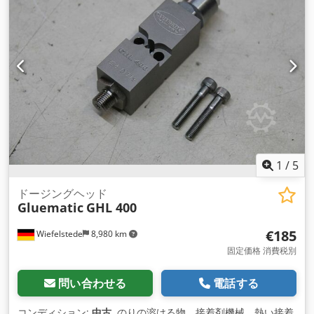
1
/
5
ドージングヘッド
Gluematic
GHL 400
€185
Wiefelstede
8,980 km
固定価格 消費税別
問い合わせる
電話する
コンディション:
中古
, のりの溶ける物、接着剤機械、熱い接着