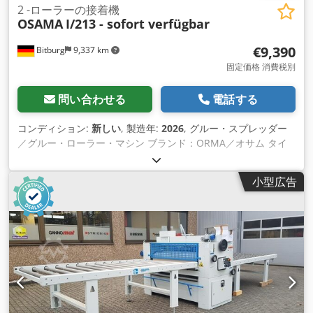
2 -ローラーの接着機
OSAMA
I/213 - sofort verfügbar
€9,390
Bitburg
9,337 km
固定価格 消費税別
問い合わせる
電話する
コンディション:
新しい
, 製造年:
2026
, グルー・スプレッダー
／グルー・ローラー・マシン ブランド：ORMA／オサム タイ
プ： I/213 (S2R-1300) 作業幅：1.300 mm 最大通過高さ：100
mm 速度: 18 m/min 作業高さ: 900 mm Dksdpfx Alod Iz
小型広告
Dfoysr アプリケーションローラーの直径: 185 mm 接続負荷：
0.5馬力 0.37KW 操作側：右 電気: 400 V/ 50 Hz/ 3 フェーズ 技
術設備です： - 溶接されたシートメタルで作られたグルースプ
レッダーの構造。 - 2つのローラーを駆動するためのモーター1
個 - のりしろローラーは耐酸性特殊ゴムで覆われており、フォ
ーム研磨と溝加工が施され、耐摩耗性に優れています。 - 厚い
ゴムの層は何度も成型することができます。 - ローラーサポー
トに特殊ダンパーを装備し、ワークの最大5mmまでの凹凸を補
正するためにローラーを自動的に開くことができます。 - 亜鉛