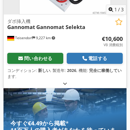
1
/
3
ダボ挿入機
Gannomat
Gannomat Selekta
€10,600
Teisendorf
9,227 km
VB 消費税別
問い合わせる
電話する
コンディション:
新しい
, 製造年:
2026
, 機能:
完全に稼働してい
ます
,
今すぐ€4.49から掲載
*