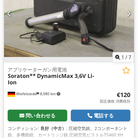
1
/
7
アプリケーターガン用電池
Soraton**
DynamicMax 3,6V Li-
Ion
€120
Wiefelstede
8,980 km
固定価格 消費税別
問い合わせる
電話する
コンディション:
良好（中古）
, 圧縮空気銃、2コンポーネント
銃、多機能銃、カートリッジ銃 圧縮空気ピストルTS460 XH