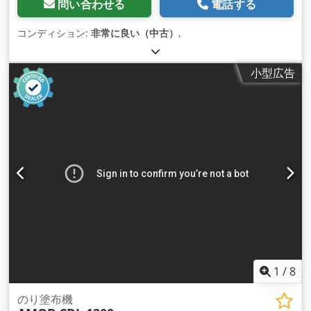
問い合わせる
電話する
コンディション:
非常に良い（中古）
,
小型広告
1
/
8
のり塗布機