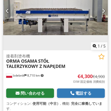
1
/
5
接着剤塗布機
ORMA OSAMA
STÓŁ
TALERZYKOWY Z NAPĘDEM
€4,300
Izdebnik
8,710 km
€4,900
EXW 固定価格 消費税別
問い合わせる
電話する
コンディション:
使用可能（中古）
, 機能:
完全に稼働していま
す
,