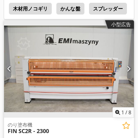
n
木材用ノコギリ
かんな盤
スプレッダー
小型広告
1
/
8
のり塗布機
FIN
SC2R - 2300