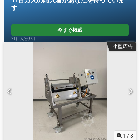
11百万人の購入者
があなたを待っていま
す
今すぐ掲載
*1件あたり/月
小型広告
1
/
8