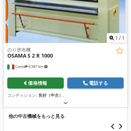
1
/
1
のり塗布機
OSAMA
S 2 R 1000
Cantù
9,587 km
価格情報
電話する
コンディション:
良好（中古）
,
他の中古機械をもっと見る