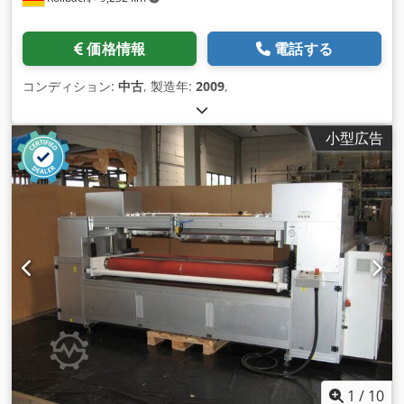
価格情報
電話する
コンディション:
中古
, 製造年:
2009
,
小型広告
1
/
10