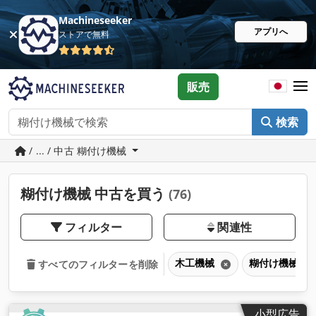
Machineseeker
アプリへ
ストアで無料
販売
検索
/ ... / 中古 糊付け機械
糊付け機械 中古を買う
(76)
フィルター
関連性
木工機械
糊付け機械
すべてのフィルターを削除
小型広告