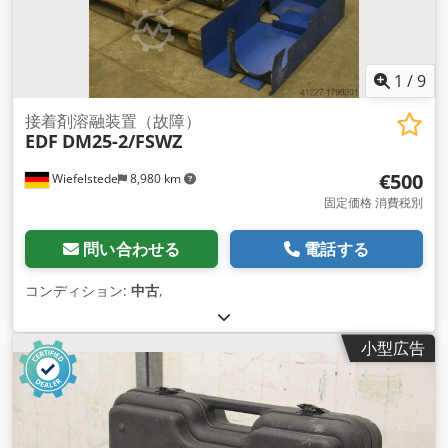
1
/
9
接着剤溶融装置（故障）
EDF
DM25-2/FSWZ
€500
Wiefelstede
8,980 km
固定価格 消費税別
問い合わせる
電話する
コンディション:
中古
,
小型広告