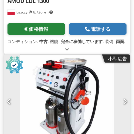
AMOD
CDL 1300
Juszczyn
8,726 km
価格情報
電話する
コンディション:
中古
, 機能:
完全に稼働しています
, 装備:
両面
,
小型広告