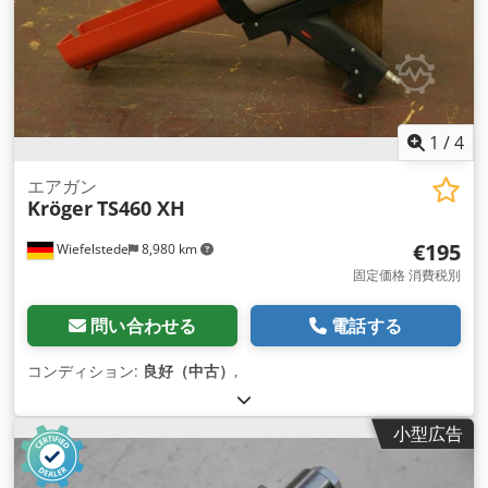
1
/
4
エアガン
Kröger
TS460 XH
€195
Wiefelstede
8,980 km
固定価格 消費税別
問い合わせる
電話する
コンディション:
良好（中古）
,
小型広告