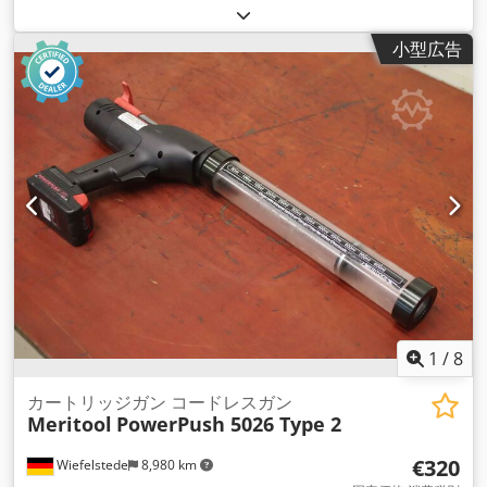
は、サイドバイサイドカートリッジ490ml用の圧縮空気ピスト
ルです。圧縮空気ピストルTS460 XHは、2K接着剤と2Kシーラ
小型広告
ントの処理に適しています。 -充電式電池 - カートリッジ - ピ
ストル -2x: 電池 3、6 V/Li イオン -と: 充電器とケース Dsdpsd
Saccofx Alyskr -寸法図。640/300/H160 mm -重量：4.7kg
1
/
8
カートリッジガン コードレスガン
Meritool
PowerPush 5026 Type 2
€320
Wiefelstede
8,980 km