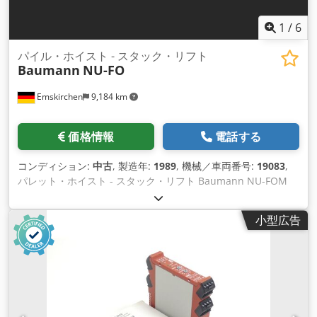
1
/
6
パイル・ホイスト - スタック・リフト
Baumann
NU-FO
Emskirchen
9,184 km
価格情報
電話する
コンディション:
中古
, 製造年:
1989
, 機械／車両番号:
19083
,
パレット・ホイスト - スタック・リフト Baumann NU-FOM
1989年 - 製造番号 51587 形式 / サイズ 最大1100 x 800mm 荷
重 / 最大積載量 1000KG 吊り上げ高さ / 吊り上げ高さ 最大
小型広告
1000mm スカイプビデオによるオンラインビデオ検査 Dsdpfx
Aijh Axu Rsfskr ご訪問をお待ちしております。 すぐに利用可
能 - 検査可能 エムスキルヒェン/ニュルンベルク在庫あり - 検
査可能