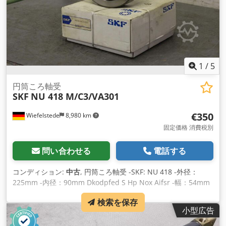
1
/
5
円筒ころ軸受
SKF
NU 418 M/C3/VA301
€350
Wiefelstede
8,980 km
固定価格 消費税別
問い合わせる
電話する
コンディション:
中古
, 円筒ころ軸受 -SKF: NU 418 -外径：
225mm -内径：90mm Dkodpfed S Hp Nox Aifsr -幅：54mm
-価格：1枚あたり -個数：2個 -重量：11.9kg/個
検索を保存
小型広告