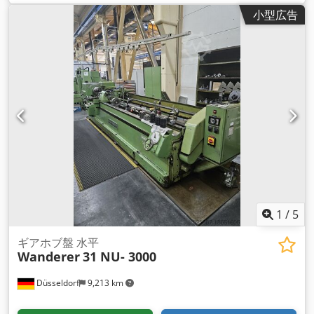
ートマチック
, 排出クラス:
ユーロ6
, 座席数:
3
, 積載スペース容
小型広告
量:
36 m³
, 荷室長:
6,100 mm
, 荷室幅:
2,460 mm
, 荷室高:
2,450 mm
, 装備:
ABS（アンチロック・ブレーキ・システム）,
エアコン, セントラルロック
,
1
/
5
ギアホブ盤 水平
Wanderer
31 NU- 3000
Düsseldorf
9,213 km