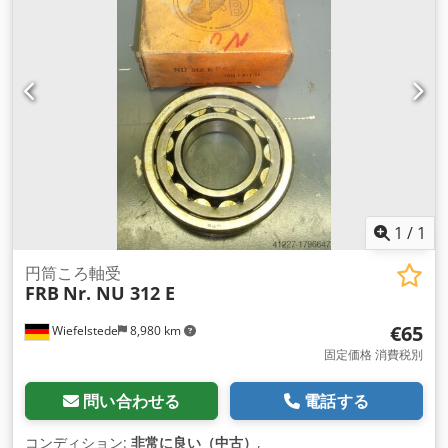
1
/
1
円筒ころ軸受
FRB
Nr. NU 312 E
€65
Wiefelstede
8,980 km
固定価格 消費税別
問い合わせる
電話する
コンディション:
非常に良い（中古）
,