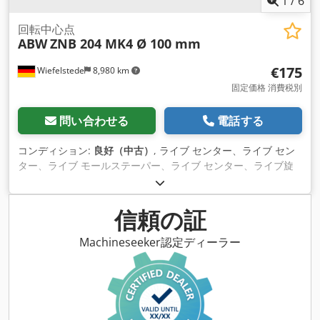
1
/
6
回転中心点
ABW
ZNB 204 MK4 Ø 100 mm
€175
Wiefelstede
8,980 km
固定価格 消費税別
問い合わせる
電話する
コンディション:
良好（中古）
, ライブ センター、ライブ セン
ター、ライブ モールステーパー、ライブ センター、ライブ旋
盤センター、ライブ センター、センタリング コーン -メーカ
ー：ABW、ライブセンター -タイプ: ZNB 204 -録音: MK4 -寸
法: Ø 100 x 215 mm -重量: 3.5kg Dkedswa Izpepfx Aifjr
信頼の証
Machineseeker認定ディーラー