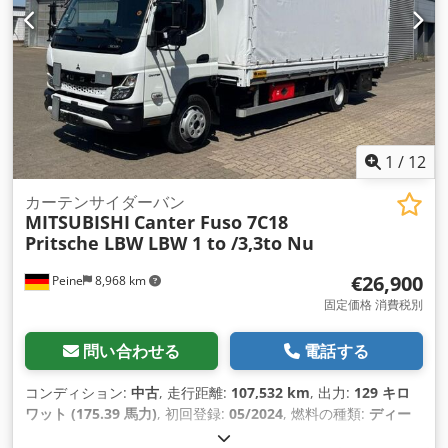
1
/
12
カーテンサイダーバン
MITSUBISHI
Canter Fuso 7C18
Pritsche LBW LBW 1 to /3,3to Nu
€26,900
Peine
8,968 km
固定価格 消費税別
問い合わせる
電話する
コンディション:
中古
, 走行距離:
107,532 km
, 出力:
129 キロ
ワット (175.39 馬力)
, 初回登録:
05/2024
, 燃料の種類:
ディー
ゼル
, 総重量:
7,490 kg（キログラム）
, 色:
白色
, 変速方式:
オ