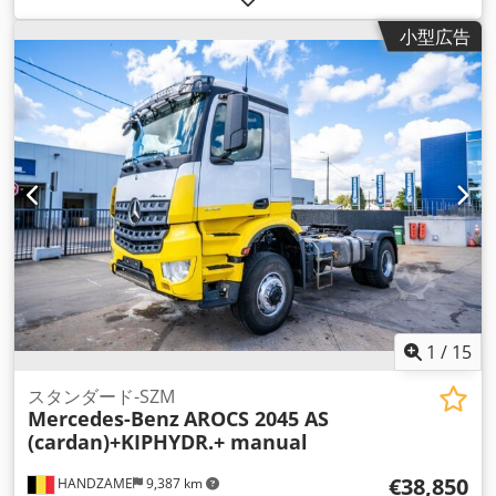
スト型式:
トリプレックス
, 建設高:
2,160 mm
, フォークキャリ
小型広告
ッジ幅:
980 mm
, フォーク長:
1,200 mm
, 駆動方式:
Elektro
,
1
/
15
スタンダード-SZM
Mercedes-Benz
AROCS 2045 AS
(cardan)+KIPHYDR.+ manual
€38,850
HANDZAME
9,387 km