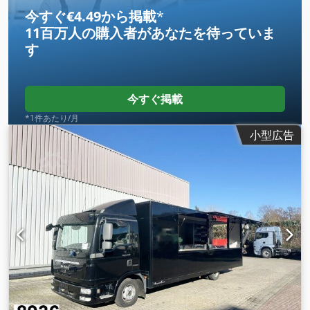
今すぐ€4.49から掲載
*
11百万人の購入者
があなたを待っていま
す
今すぐ掲載
*1件あたり/月
小型広告