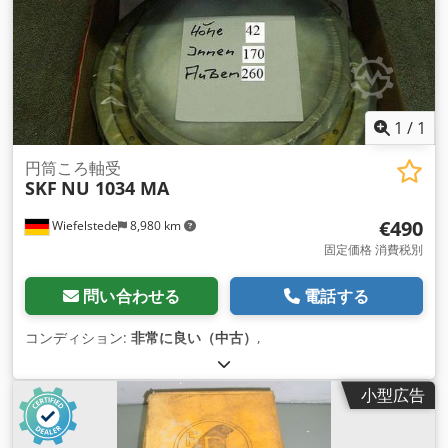
1
/
1
円筒ころ軸受
SKF
NU 1034 MA
€490
Wiefelstede
8,980 km
固定価格 消費税別
問い合わせる
電話する
コンディション:
非常に良い（中古）
,
小型広告