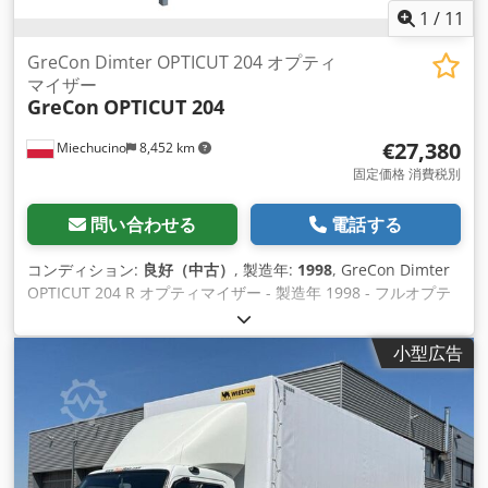
1
/
11
GreCon Dimter OPTICUT 204 オプティ
マイザー
GreCon
OPTICUT 204
€27,380
Miechucino
8,452 km
固定価格 消費税別
問い合わせる
電話する
コンディション:
良好（中古）
, 製造年:
1998
, GreCon Dimter
OPTICUT 204 R オプティマイザー - 製造年 1998 - フルオプテ
ィマイゼーション - 一刀両断 - 幅寄せ - アルミニウムの切断が
可能 テクニカルパラメーター - 最大切断長 4000mm - 最小ピ
小型広告
ース 200mm Dkjdeh Hfknjpfx Aifsr - 最大切断高さ 100 mm -
最大切断幅 260 mm - ブレード径 500mm - モーター出力 9 kW
- 送り速度MAX160m/分 - 加速度 2 m/s2 - 長さと値の最適化 -
空気材料圧 - 3つのイジェクター - ドロップテーブル - ロータリ
ーテーブル - 全長2000cm 輸送寸法。 - 長さ1300cm - 幅
245cm - 高さ220cm - 重量 3500kg