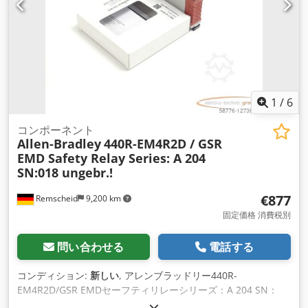
1
/
6
コンポーネント
Allen-Bradley
440R-EM4R2D / GSR
EMD Safety Relay Series: A 204
SN:018 ungebr.!
€877
Remscheid
9,200 km
固定価格 消費税別
問い合わせる
電話する
コンディション:
新しい
, アレンブラッドリー440R-
EM4R2D/GSR EMDセーフティリレーシリーズ：A 204 SN：
018 ,開かれた元の包装で未使用、100％機能、写真によると配