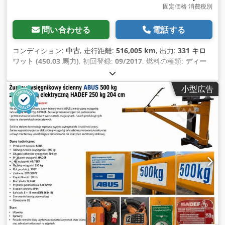
固定価格 消費税別
問い合わせる
電話する
コンディション:
中古
, 走行距離:
516,005 km
, 出力:
331 キロ
ワット (450.03 馬力)
, 初回登録:
09/2017
, 燃料の種類:
ディー
ゼル
, タイヤサイズ:
13R22,5
, アクスル構成:
4x4
, ホイールベー
ス:
3,900 mm
, 燃料:
ディーゼル
, 色:
白色
, 運転席:
スリーパー
小型広告
キャブ
, 変速方式:
機械式
, ギア数:
16
, 排出クラス:
ユーロ6
, サ
スペンション:
鋼
, 製造年:
2017
, 装備:
エアコン, 電動ウィンド
ウ調節
,