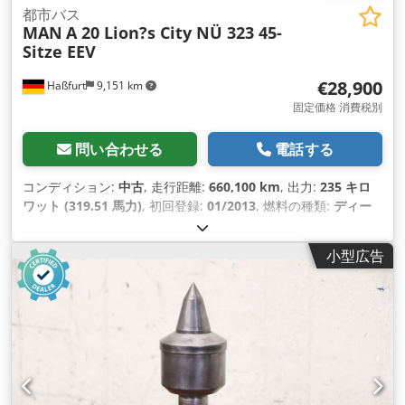
都市バス
MAN
A 20 Lion?s City NÜ 323 45-
Sitze EEV
€28,900
Haßfurt
9,151 km
固定価格 消費税別
問い合わせる
電話する
コンディション:
中古
, 走行距離:
660,100 km
, 出力:
235 キロ
ワット (319.51 馬力)
, 初回登録:
01/2013
, 燃料の種類:
ディー
ゼル
, 座席数:
45
, 変速方式:
オートマチック
, 排出クラス:
ユー
ロ5
, 色:
白色
, ブレーキ:
リターダ
, 装備:
ABS（アンチロック・
小型広告
ブレーキ・システム）, エアコン, パーキングヒーター
,