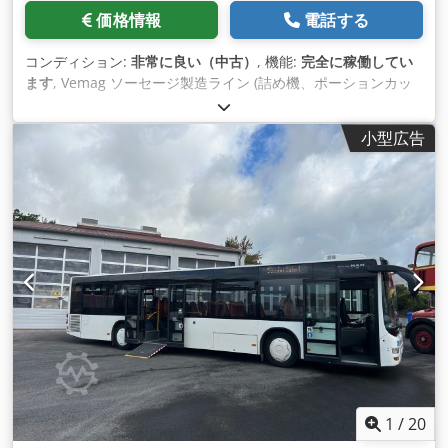
価格情報
電話する
コンディション:
非常に良い（中古）
, 機能:
完全に稼働してい
ます
, Vemag ソーセージ製造ライン (詰め機、ポーションカッ
ター、ハンガー) 真空充填機（充填機能付き） ヴェマグブラン
ド HP 7E モデル 制作年 2008 電力10kW 電圧 400-460V 15A
小型広告
50/60Hz Dodpfxov Ucgko Aifskr 部分 ヴェマグブランド LPG
モデル 208 制作年 2011 出力6kW 電圧 400-460V 9A 50/60Hz
ハンガー ヴェマグブランド モデル AH 204 制作年 2011 電力
1.5kW 電圧 400-460V 3.5A 50/60Hz
1
/
20