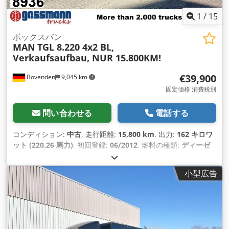
1
/
15
ボックスバン
MAN
TGL 8.220 4x2 BL,
Verkaufsaufbau, NUR 15.800KM!
€39,900
Bovenden
9,045 km
固定価格 消費税別
問い合わせる
電話する
コンディション:
中古
, 走行距離:
15,800 km
, 出力:
162 キロワ
ット (220.26 馬力)
, 初回登録:
06/2012
, 燃料の種類:
ディーゼ
ル
, 空車重量:
6,090 kg（キログラム）
, 最大積載重量:
1,400
kg（キログラム）
, 総重量:
7,490 kg（キログラム）
, タイヤサ
小型広告
イズ:
215/75R17,5
, アクスル構成:
4x2
, ホイールベース:
5,550
mm
, 次回検査（TÜV）:
08/2026
, ブレーキ:
定速スロットル
,
色:
黒
, 運転席:
デイキャブ
, 変速方式:
オートマチック
, 排出クラ
ス:
ユーロ5
, サスペンション:
スチール-エア
, 座席数:
2
, 装備:
ABS（アンチロック・ブレーキ・システム）, エアコン, キャビ