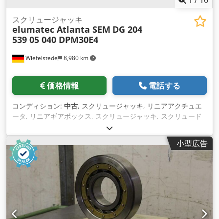
1
/
10
スクリュージャッキ
elumatec Atlanta SEM
DG 204
539 05 040 DPM30E4
Wiefelstede
8,980 km
価格情報
電話する
コンディション:
中古
, スクリュージャッキ, リニアアクチュエ
ータ, リニアギアボックス, スクリュージャッキ, スクリュード
ライブ, 電動アクチュエータ, バルブアクチュエータ, アクチュ
エータ, サーボモータ, スクリュージャッキ, リニアアクチュエ
小型広告
ータ -ウォームギアスクリュージャッキ：ダブルマイトリソー
より elumatec DG 204 -ギアボックスメーカー：アトランタ、
タイプ539 05 040 i 4 -モーター：SEM社製、タイプDPM30E4
36 V 0.18 kW -寸法： 450/320/H130 mm -重量：9.5 kg
Dsdpfxettnt Ie Aifskr