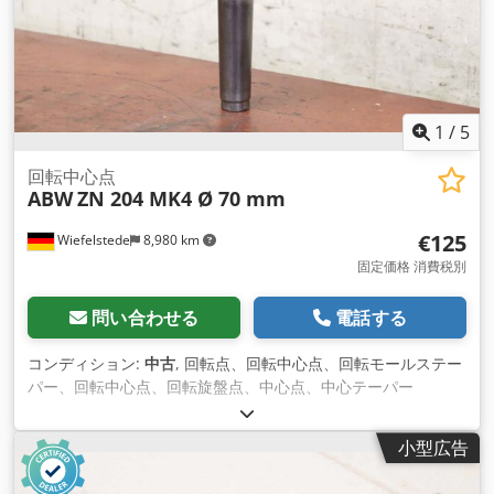
1
/
5
回転中心点
ABW
ZN 204 MK4 Ø 70 mm
€125
Wiefelstede
8,980 km
固定価格 消費税別
問い合わせる
電話する
コンディション:
中古
, 回転点、回転中心点、回転モールステー
パー、回転中心点、回転旋盤点、中心点、中心テーパー
Dksdpfx Astxkvfjifor -メーカー: ABW, ライブセンターポイント
-タイプ: ZN 204 -取付: MK4 -寸法: Ø 70 x 220 mm -重量：2.1
小型広告
kg