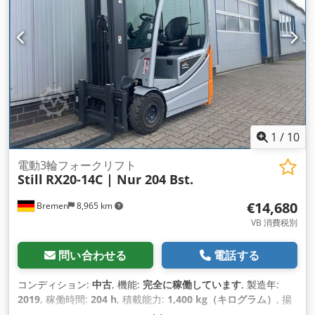
1
/
10
電動3輪フォークリフト
Still
RX20-14C | Nur 204 Bst.
€14,680
Bremen
8,965 km
VB 消費税別
問い合わせる
電話する
コンディション:
中古
, 機能:
完全に稼働しています
, 製造年:
2019
, 稼働時間:
204 h
, 積載能力:
1,400 kg（キログラム）
, 揚
程:
4,920 mm
, フリーリフト:
1,715 mm
, 燃料の種類:
電気
, マ