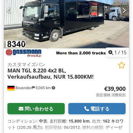
ン, スポイラー, デファレンシャルロック, トラクションコント
ロール, パワーステアリング, パーキングヒーター, 低騒音, 車載
コンピュータ
,
1
/
15
カスタマイズバン
MAN
TGL 8.220 4x2 BL,
Verkaufsaufbau, NUR 15.800KM!
€39,900
Bovenden
9,045 km
固定価格 消費税別
問い合わせる
電話する
コンディション:
中古
, 走行距離:
15,800 km
, 出力:
162 キロワ
ット (220.26 馬力)
, 初回登録:
06/2012
, 燃料の種類:
ディーゼ