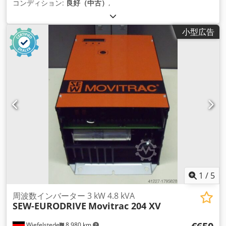
コンディション:
良好（中古）
,
小型広告
1
/
5
周波数インバーター 3 kW 4.8 kVA
SEW-EURODRIVE
Movitrac 204 XV
Wiefelstede
8,980 km