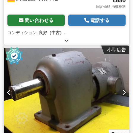
€650
固定価格 消費税別
問い合わせる
電話する
コンディション:
良好（中古）
,
小型広告