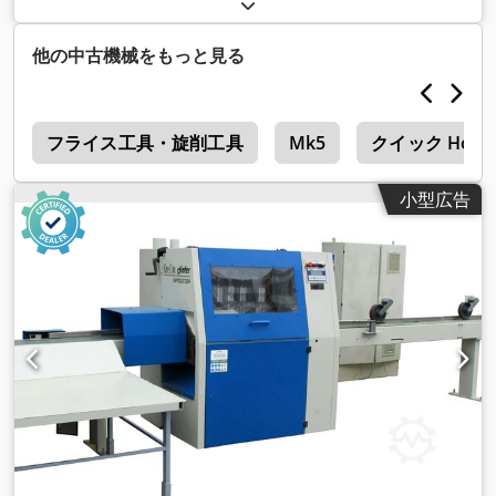
ル
, 空車重量:
6,090 kg（キログラム）
, 最大積載重量:
1,400
kg（キログラム）
, 総重量:
7,490 kg（キログラム）
, タイヤサ
イズ:
215/75R17,5
, アクスル構成:
4x2
, ホイールベース:
5,550
他の中古機械をもっと見る
mm
, 次回検査（TÜV）:
08/2026
, ブレーキ:
定速スロットル
,
色:
黒
, 運転席:
デイキャブ
, 変速方式:
オートマチック
, 排出クラ
ス:
ユーロ5
, サスペンション:
スチール-エア
, 座席数:
2
, 装備:
n
ABS（アンチロック・ブレーキ・システム）, エアコン, キャビ
フライス工具・旋削工具
Mk5
クイック Hoble
ン, スポイラー, デファレンシャルロック, トラクションコント
ロール, パワーステアリング, パーキングヒーター, 低騒音, 車載
小型広告
コンピュータ
,