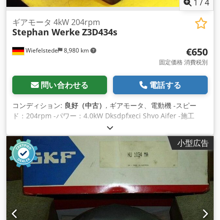
1
/
4
ギアモータ 4kW 204rpm
Stephan Werke
Z3D434s
€650
Wiefelstede
8,980 km
固定価格 消費税別
問い合わせる
電話する
コンディション:
良好（中古）
, ギアモータ、電動機 -スピー
ド：204rpm -パワー：4.0kW Dksdpfxeci Shvo Aifer -施工
中。B3 -直径シャフト。Ø 60 の mm -保護クラス。IP 33 -寸法
図。 -重量: 113 kg
小型広告