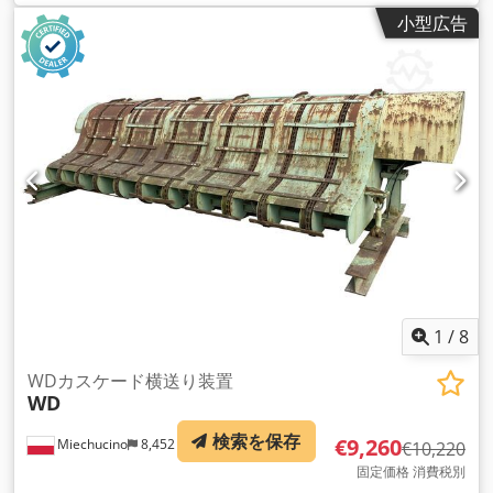
小型広告
1
/
8
WDカスケード横送り装置
WD
検索を保存
€9,260
Miechucino
8,452 km
€10,220
固定価格 消費税別