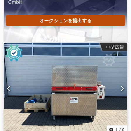
GmbH
オークションを提出する
小型広告
1
/
8