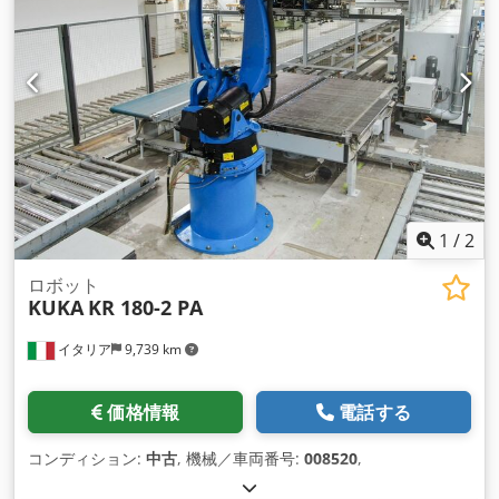
1
/
2
ロボット
KUKA
KR 180-2 PA
イタリア
9,739 km
価格情報
電話する
コンディション:
中古
, 機械／車両番号:
008520
,