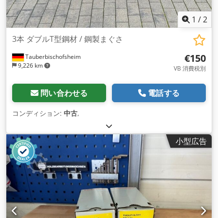
1
/
2
3本 ダブルT型鋼材 / 鋼製まぐさ
€150
Tauberbischofsheim
9,226 km
VB 消費税別
問い合わせる
電話する
コンディション:
中古
,
小型広告