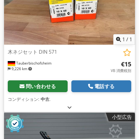
1
/
1
木ネジセット DIN 571
€15
Tauberbischofsheim
9,226 km
VB 消費税別
問い合わせる
電話する
コンディション:
中古
,
小型広告