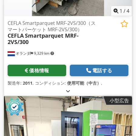
1
/
4
CEFLA Smartparquet MRF-2VS/300（ス
マートパーケット MRF-2VS/300）
CEFLA
Smartparquet MRF-
2VS/300
オランダ
9,329 km
価格情報
電話する
製造年:
2011
, コンディション:
使用可能（中古）
,
小型広告