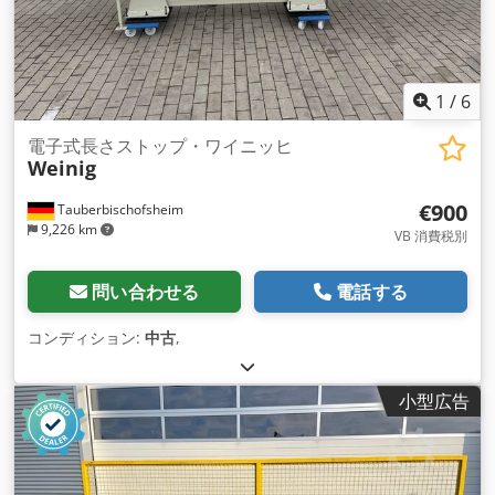
1
/
6
電子式長さストップ・ワイニッヒ
Weinig
€900
Tauberbischofsheim
9,226 km
VB 消費税別
問い合わせる
電話する
コンディション:
中古
,
小型広告