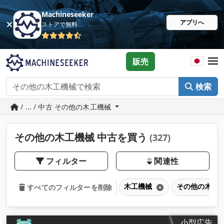
Machineseeker
アプリへ
ストアで無料
販売
検索
/ ... / 中古 その他の木工機械
その他の木工機械 中古を買う
(327)
フィルター
関連性
木工機械
その他の木工
すべてのフィルターを削除
小型広告