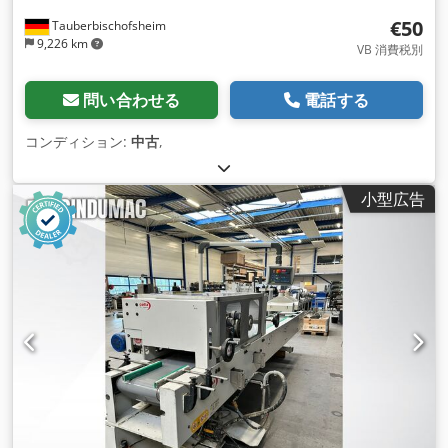
€50
Tauberbischofsheim
9,226 km
VB 消費税別
問い合わせる
電話する
コンディション:
中古
,
小型広告