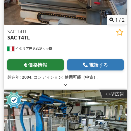
ーキング用の回転軸（3爪チャック）をオプションで装備でき
ます。長尺部品のマーキング用のサイ ドエクステンションなど
の追加オプションもご用意しています。 60ワットCO2レーザー
（オプション：30ワット） • 波長 10640 nm • マーキング領域
1
/
2
サイズ 220 x 220 mm • オプション：回転軸（3爪チャック） •
オプション：エクストラクター（活性炭フィルター付き） • オ
SAC T4TL
SAC
T4TL
プション：大型ワーク用延長アーム（両面対応も可能） •
EZCADマーキングソフトウェア（ドイツ語/英語） • パイロット
イタリア
9,329 km
レーザー（簡単なプレビュー、輪郭プレビュー） • フォーカス
ファインダー（簡単なフォーカス調整） • 最大ワーク高さ 約
300 mm • 電動調整式Z軸 • Windowsオペレーティングシステ
価格情報
電話する
ム搭載のノートパソコン（マウント付き） • アルミ押出フレー
ム • 空冷式 Chsdpfswkpyhox Am Toa • ドア幅 約720 mm / ド
製造年:
2004
, コンディション:
使用可能（中古）
,
ア高さ 400 mm • 230 V電源 • 寸法：約1000 x 800 x 2000
mm（長さ x 幅 x 高さ） • 重量：約1.5 kg 160キロ
小型広告