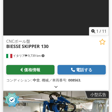
1
/
11
CNCボール盤
BIESSE
SKIPPER 130
イタリア
9,739 km
価格情報
電話する
コンディション:
中古
, 機械／車両番号:
008563
,
小型広告