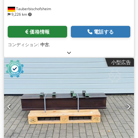
Tauberbischofsheim
9,226 km
価格情報
電話する
コンディション:
中古
,
小型広告