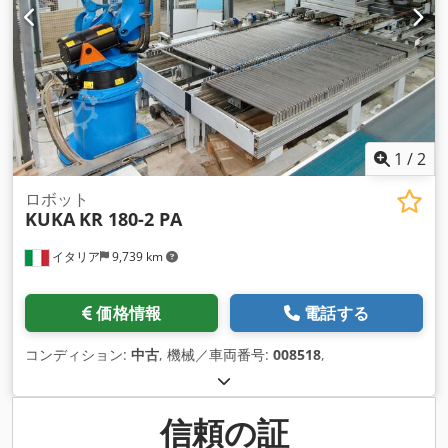
1
/
2
ロボット
KUKA
KR 180-2 PA
イタリア
9,739 km
価格情報
電話する
コンディション:
中古
, 機械／車両番号:
008518
,
信頼の証