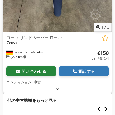
1
/
3
コーラ サンドペーパー ロール
Cora
€150
Tauberbischofsheim
9,226 km
VB 消費税別
問い合わせる
電話する
コンディション:
中古
,
他の中古機械をもっと見る