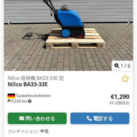
1
/
6
Nilco 清掃機 BA33-33E 型
Nilco
BA33-33E
€1,290
Tauberbischofsheim
9,226 km
VB 消費税別
問い合わせる
電話する
コンディション:
中古
,