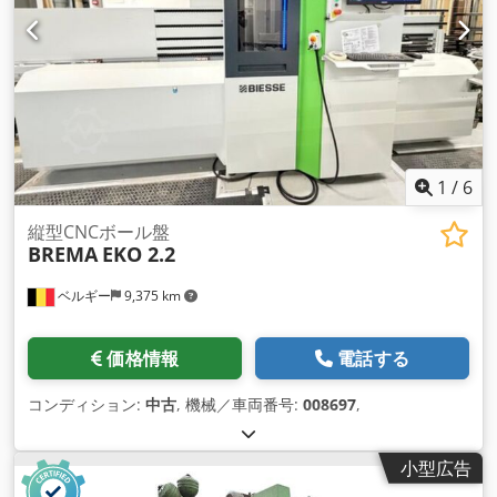
1
/
6
縦型CNCボール盤
BREMA
EKO 2.2
ベルギー
9,375 km
価格情報
電話する
コンディション:
中古
, 機械／車両番号:
008697
,
小型広告