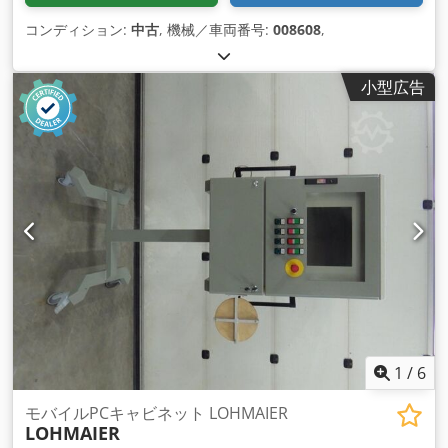
コンディション:
中古
, 機械／車両番号:
008608
,
小型広告
1
/
6
モバイルPCキャビネット LOHMAIER
LOHMAIER