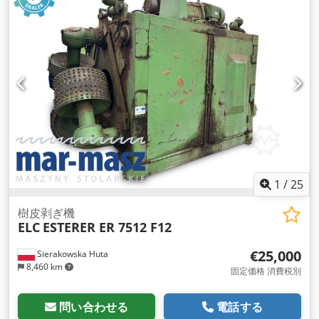
1
/
25
樹皮剥ぎ機
ELC
ESTERER ER 7512 F12
€25,000
Sierakowska Huta
8,460 km
固定価格 消費税別
問い合わせる
電話する