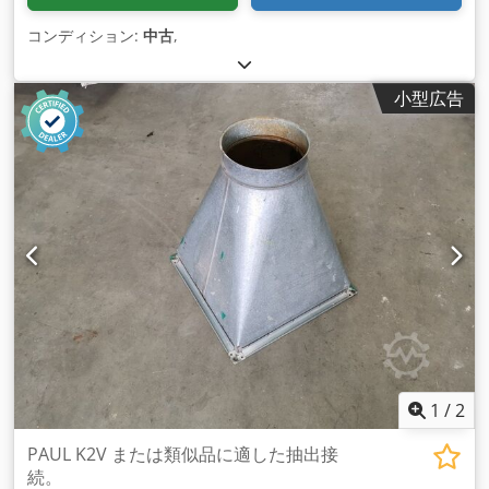
コンディション:
中古
,
小型広告
1
/
2
PAUL K2V または類似品に適した抽出接
続。