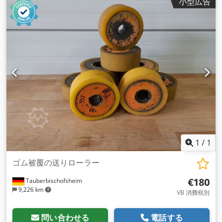
小型広告
1
/
1
ゴム被覆の送りローラー
€180
Tauberbischofsheim
9,226 km
VB 消費税別
問い合わせる
電話する