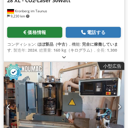
28 XL - CO2-Laser 30Watt
Kronberg im Taunus
9,230 km
価格情報
電話する
コンディション:
ほぼ新品（中古）
, 機能:
完全に稼働していま
す
, 製造年:
2024
, 総重量:
160 kg（キログラム）
, 全長:
1,300
mm
, 全幅:
800 mm
, 全高:
1,930 mm
, 入力電圧:
230 V
, 入力
周波数:
50 ヘルツ
, レーザー波長:
10,600 nm
, 入力電流の種類:
小型広告
エアコン
, レーザータイプ:
CO₂レーザー
, 装備:
照明
, 強力なレ
ーザーソフトウェアを使えば、高度なプログラミング知識を必
要とせず、テキスト、数字、2Dコード、QRコード、ロゴを数
回クリ ックするだけで作成できます。事前の設定後、ソフトウ
ェアはシリアル番号と品番を自動的に増分します。さらに、既
存のテーブルからデータ（ 図面番号、プロジェクト名などの可
変情報）を読み取り、定義済みの領域に自動的に転送します。
ハンディスキャナーの使用も可能です。 Windowsオペレーテ
ィングシステムを搭載したノートパソコンとスタンドが標準装
備されています。LAS 28レーザーモデルには、円筒形部品のマ