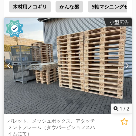
a
木材用ノコギリ
かんな盤
5軸マシニングセン
小型広告
1
/
2
パレット、メッシュボックス、アタッチ
メントフレーム（タウバービショフスハ
イムにて）