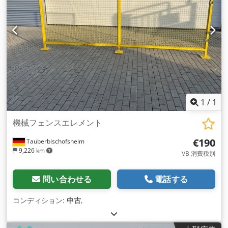
1
/
1
機械フェンスエレメント
€190
Tauberbischofsheim
9,226 km
VB 消費税別
問い合わせる
電話する
コンディション:
中古
,