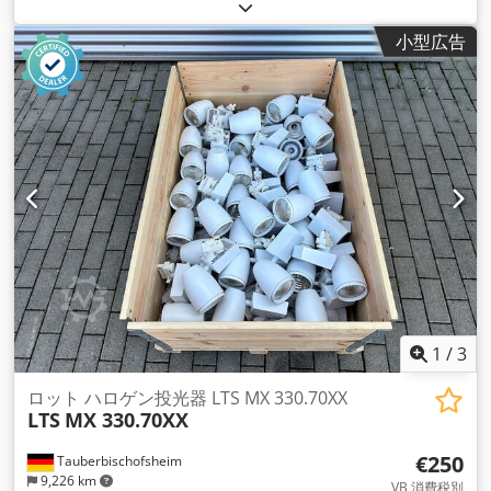
小型広告
1
/
3
ロット ハロゲン投光器 LTS MX 330.70XX
LTS
MX 330.70XX
€250
Tauberbischofsheim
9,226 km
VB 消費税別