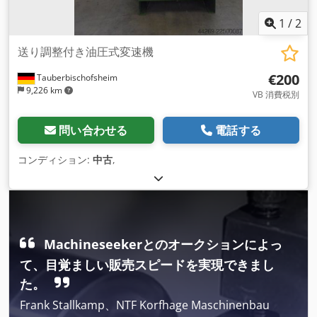
1
/
2
送り調整付き油圧式変速機
€200
Tauberbischofsheim
9,226 km
VB 消費税別
問い合わせる
電話する
コンディション:
中古
,
Machineseekerとのオークションによっ
て、目覚ましい販売スピードを実現できまし
た。
Frank Stallkamp、NTF Korfhage Maschinenbau