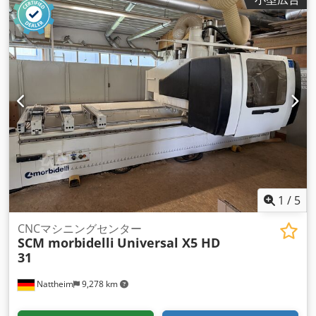
1
/
5
CNCマシニングセンター
SCM morbidelli
Universal X5 HD
31
Nattheim
9,278 km