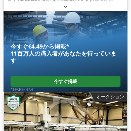
19,402 h
, 作業幅:
900 mm
, フライス主軸回転速度（最大）:
18,000 回転/分
, 作業長さ:
3,050 mm
, 装備:
CEマーキング
,
今すぐ€4.49から掲載
*
11百万人の購入者
があなたを待っていま
す
今すぐ掲載
*1件あたり/月
オークション