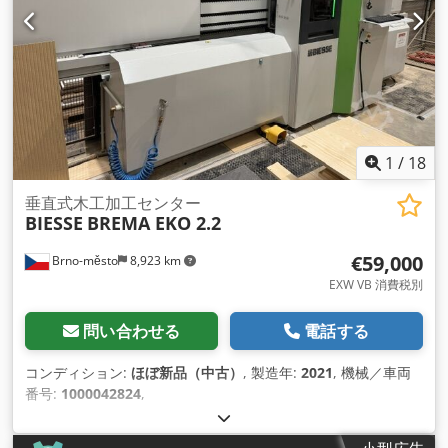
1
/
18
垂直式木工加工センター
BIESSE
BREMA EKO 2.2
€59,000
Brno-město
8,923 km
EXW VB 消費税別
問い合わせる
電話する
コンディション:
ほぼ新品（中古）
, 製造年:
2021
, 機械／車両
番号:
1000042824
,