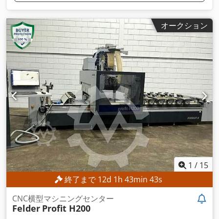
オークション
1
/
15
終了まで
12
d
1
h
43
min
41
s
CNC横型マシニングセンター
Felder
Profit H200