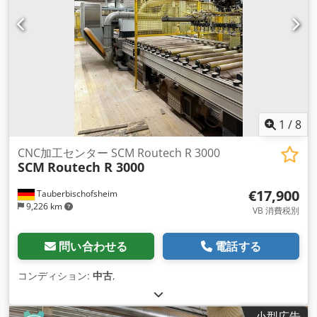
1
/
8
CNC加工センター SCM Routech R 3000
SCM
Routech R 3000
€17,900
Tauberbischofsheim
9,226 km
VB 消費税別
問い合わせる
電話する
コンディション:
中古
,
小型広告