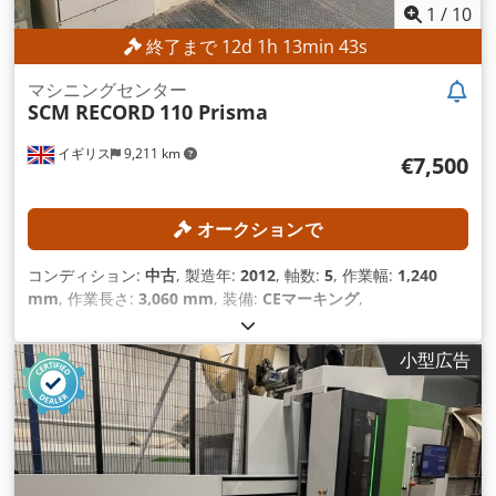
1
/
10
終了まで
12
d
1
h
13
min
41
s
マシニングセンター
SCM RECORD
110 Prisma
イギリス
9,211 km
€7,500
オークションで
コンディション:
中古
, 製造年:
2012
, 軸数:
5
, 作業幅:
1,240
mm
, 作業長さ:
3,060 mm
, 装備:
CEマーキング
,
小型広告