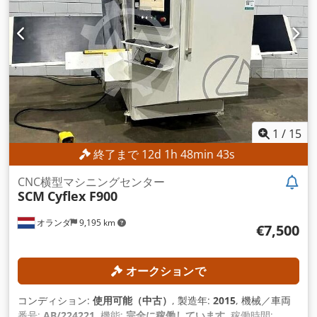
1
/
15
終了まで
12
d
1
h
48
min
41
s
CNC横型マシニングセンター
SCM
Cyflex F900
オランダ
9,195 km
€7,500
オークションで
コンディション:
使用可能（中古）
, 製造年:
2015
, 機械／車両
番号:
AB/224221
, 機能:
完全に稼働しています
, 稼働時間: