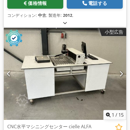
価格情報
電話する
コンディション:
中古
, 製造年:
2012
,
小型広告
1
/
15
CNC水平マシニングセンター cielle ALFA