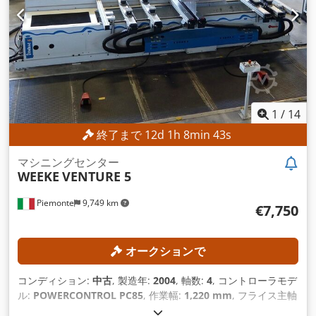
1
/
14
終了まで
12
d
1
h
8
min
41
s
マシニングセンター
WEEKE
VENTURE 5
Piemonte
9,749 km
€7,750
オークションで
コンディション:
中古
, 製造年:
2004
, 軸数:
4
, コントローラモデ
ル:
POWERCONTROL PC85
, 作業幅:
1,220 mm
, フライス主軸
回転速度（最大）:
24,000 回転/分
, 作業長さ:
3,250 mm
,