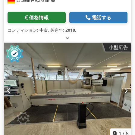
Nattheim
9,278 km
価格情報
電話する
コンディション:
中古
, 製造年:
2018
,
小型広告
1
/
6