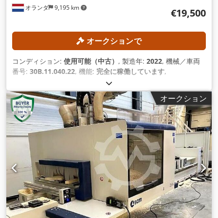
オランダ
9,195 km
€19,500
オークションで
コンディション:
使用可能（中古）
, 製造年:
2022
, 機械／車両
番号:
30B.11.040.22
, 機能:
完全に稼働しています
,
オークション