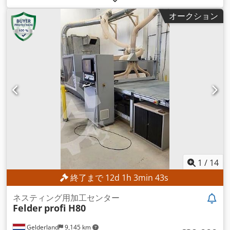
業高さ:
535 mm
, 作業長さ:
5,800 mm
,
オークション
1
/
14
終了まで
12
d
1
h
3
min
41
s
ネスティング用加工センター
Felder
profi H80
Gelderland
9,145 km