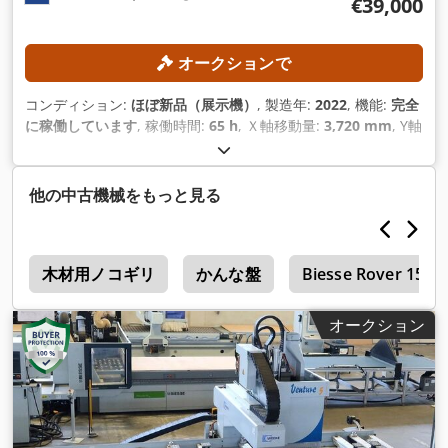
€39,000
オークションで
コンディション:
ほぼ新品（展示機）
, 製造年:
2022
, 機能:
完全
に稼働しています
, 稼働時間:
65 h
, Ｘ軸移動量:
3,720 mm
, Y軸
移動距離:
2,500 mm
, Z軸移動距離:
225 mm
, 加工物幅（最
大）:
2,100 mm
, ワークピース高さ（最大）:
85 mm
, 装備:
CE
マーキング
,
他の中古機械をもっと見る
c
木材用ノコギリ
かんな盤
Biesse Rover 15
オークション