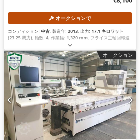
€8,100
オークションで
コンディション:
中古
, 製造年:
2013
, 出力:
17.1 キロワット
(23.25 馬力)
, 軸数:
4
, 作業幅:
1,320 mm
, フライス主軸回転速
度（最大）:
24,000 回転/分
, 作業長さ:
2,500 mm
,
オークション