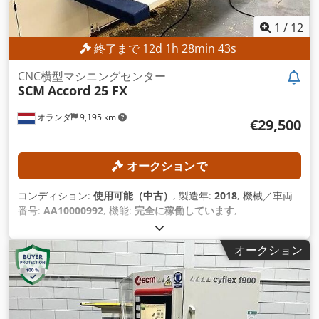
1
/
12
終了まで
12
d
1
h
28
min
41
s
CNC横型マシニングセンター
SCM
Accord 25 FX
オランダ
9,195 km
€29,500
オークションで
コンディション:
使用可能（中古）
, 製造年:
2018
, 機械／車両
番号:
AA10000992
, 機能:
完全に稼働しています
,
オークション