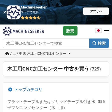
Machineseeker
アプリへ
ストアで無料
販売
検索
/ ... / 中古 木工用CNC加工センター
木工用CNC加工センター 中古を買う
(725)
トップカテゴリ
フラットテーブルまたはグリッドテーブル付き水
355
平マシニングセンター（木工用）