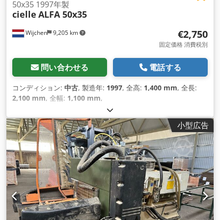
50x35 1997年製
cielle
ALFA 50x35
€2,750
Wijchen
9,205 km
固定価格 消費税別
問い合わせる
電話する
コンディション:
中古
, 製造年:
1997
, 全高:
1,400 mm
, 全長:
2,100 mm
, 全幅:
1,100 mm
,
小型広告