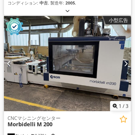
コンディション:
中古
, 製造年:
2005
,
小型広告
1
/
3
CNCマシニングセンター
Morbidelli
M 200