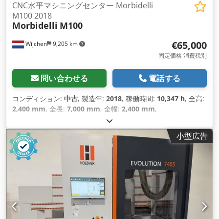
CNC水平マシニングセンター Morbidelli
M100 2018
Morbidelli
M100
€65,000
Wijchen
9,205 km
固定価格 消費税別
問い合わせる
電話する
コンディション:
中古
, 製造年:
2018
, 稼働時間:
10,347 h
, 全高:
2,400 mm
, 全長:
7,000 mm
, 全幅:
2,400 mm
,
小型広告