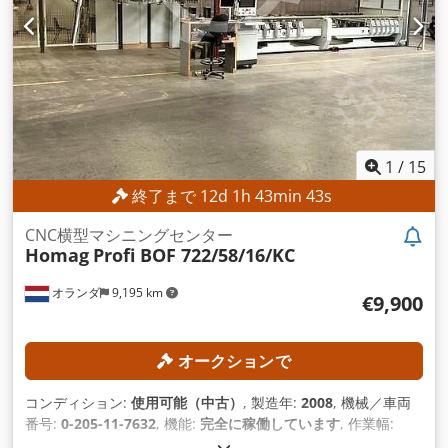
1
/
15
終了まで
12
d
1
h
43
min
41
s
CNC横型マシニングセンター
Homag
Profi BOF 722/58/16/KC
オランダ
9,195 km
€9,900
オークションで
コンディション:
使用可能（中古）
, 製造年:
2008
, 機械／車両
番号:
0-205-11-7632
, 機能:
完全に稼働しています
, 作業幅:
1,600 mm
, フライス主軸回転速度（最大）:
30,000 回転/分
, 作