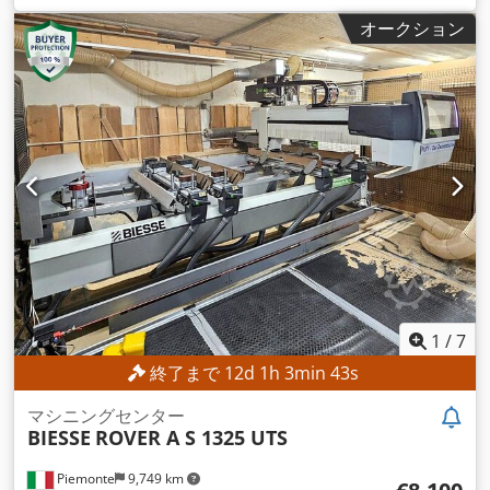
オークション
1
/
7
終了まで
12
d
1
h
3
min
41
s
マシニングセンター
BIESSE
ROVER A S 1325 UTS
Piemonte
9,749 km