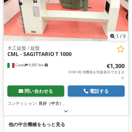
1
/
9
木工旋盤 / 旋盤
CML - SAGITTARIO
T 1000
€1,300
Cantù
9,587 km
EXW VB 消費税を別途表示できませ
ん
問い合わせる
電話する
コンディション:
良好（中古）
,
他の中古機械をもっと見る