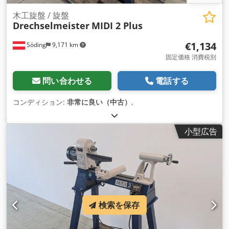
木工旋盤 / 旋盤
Drechselmeister
MIDI 2 Plus
€1,134
Söding
9,171 km
固定価格 消費税別
問い合わせる
電話する
コンディション:
非常に良い（中古）
,
小型広告
検索を保存