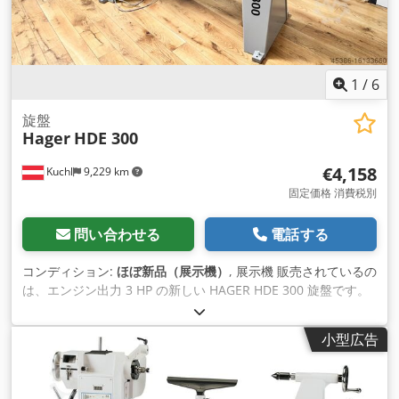
1
/
6
旋盤
Hager
HDE 300
€4,158
Kuchl
9,229 km
固定価格 消費税別
問い合わせる
電話する
コンディション:
ほぼ新品（展示機）
, 展示機 販売されているの
は、エンジン出力 3 HP の新しい HAGER HDE 300 旋盤です。
展示機はオリジナル状態ですので、完全な保証が付きます。 技
術データ - センター高さ300mm - 中心距離 1,000 mm（延長可
小型広告
能*） - 電子速度制御（100〜450 / 300〜1,100 / 750〜2,700
rpm） - 中空スピンドル D = 20 mm、インナーコーン MK3 付
き - スピンドル移動量 150 mm - モーター 3 HP / 400 V - 体重