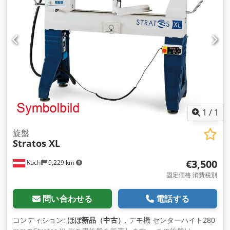
276kg Dkodpotpnu Rjfx Acmer 機械は A-5431 Kuchl にあ
り、営業時間中はいつでも検査できます。先行販売あり！ この
マシンにご興味がございましたら、お問い合わせフォームにご
住所の詳細をすべてご記入ください。ご要望を真剣に対応させ
ていただきま す。 NEUREITERチームに感謝します 関連用語:
木工旋盤、旋盤、旋盤機械、木工旋盤ベンチ、旋削、木工旋盤
ナイフ、木工旋盤、旋削、機械、Hager 参照: R-A0117
1
/
1
旋盤
Stratos XL
€3,500
Kuchl
9,229 km
固定価格 消費税別
問い合わせる
電話する
コンディション:
ほぼ新品（中古）
, デモ機 センターハイト280