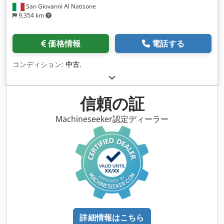
San Giovanni Al Natisone
9,354 km
価格情報
電話する
コンディション:
中古
,
信頼の証
Machineseeker認定ディーラー
詳細情報はこちら