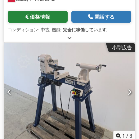
価格情報
電話する
コンディション:
中古
, 機能:
完全に稼働しています
,
小型広告
1
/
8