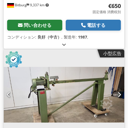
€650
Bitburg
9,337 km
固定価格 消費税別
問い合わせる
電話する
コンディション:
良好（中古）
, 製造年:
1987
,
小型広告