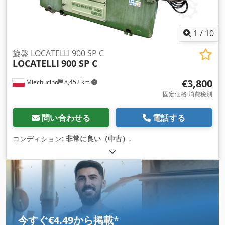
1
/
10
旋盤 LOCATELLI 900 SP C
LOCATELLI
900 SP C
€3,800
Miechucino
8,452 km
固定価格 消費税別
問い合わせる
電話する
コンディション:
非常に良い（中古）
,
今すぐ€4.49から掲載
*