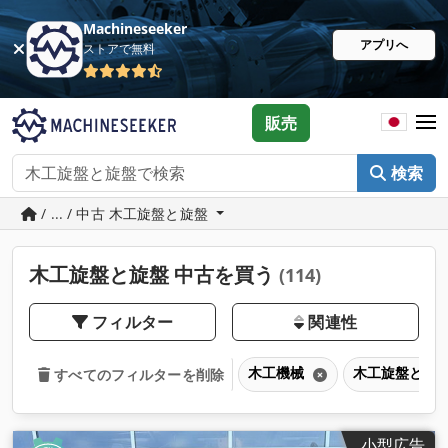
Machineseeker
アプリへ
ストアで無料
販売
検索
/ ... / 中古 木工旋盤と旋盤
木工旋盤と旋盤 中古を買う
(114)
フィルター
関連性
木工機械
木工旋盤と旋
すべてのフィルターを削除
小型広告