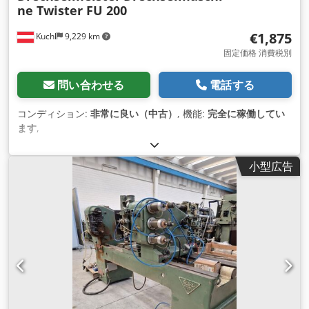
ne Twister FU 200
€1,875
Kuchl
9,229 km
固定価格 消費税別
問い合わせる
電話する
コンディション:
非常に良い（中古）
, 機能:
完全に稼働してい
ます
,
小型広告