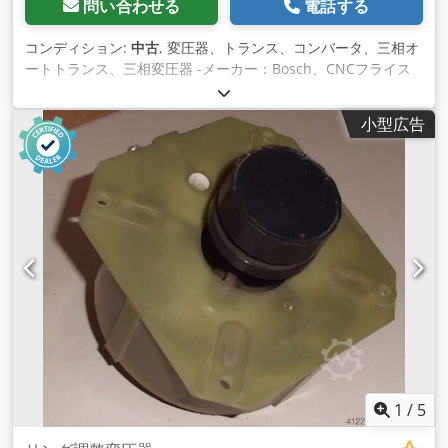
問い合わせる
電話する
コンディション:
中古
, 変圧器、トランス、コンバータ、三相オ
ートトランス、三相変圧器 -メーカー：Bosch、CNCフライス
盤Mikron WF 51C/155の三相変圧器 -タイプ: 100-911637 -出
力：4.5 kVA Csdpfxjkyy Uqo Ahyerf -一次: 3x380 V -二次:
小型広告
3x95/165 V -寸法： 335/135/H350 mm -重量：41 kg
1
/
5