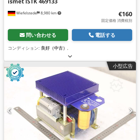
ismet
ISTK 469133
€160
Wiefelstede
8,980 km
固定価格 消費税別
問い合わせる
電話する
コンディション:
良好（中古）
,
小型広告