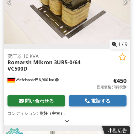
1
/
9
変圧器 10 KVA
Romarsh Mikron
3UR5-0/64
VC500D
€450
Wiefelstede
8,980 km
固定価格 消費税別
問い合わせる
電話する
コンディション:
良好（中古）
,
小型広告