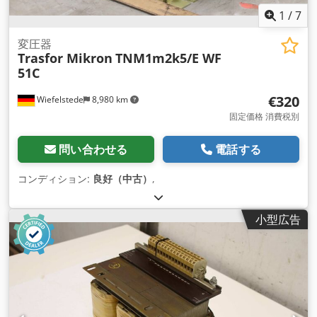
1
/
7
変圧器
Trasfor Mikron
TNM1m2k5/E WF
51C
€320
Wiefelstede
8,980 km
固定価格 消費税別
問い合わせる
電話する
コンディション:
良好（中古）
,
小型広告