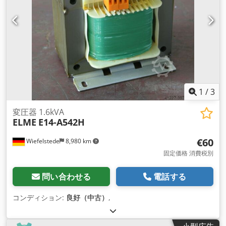
1
/
3
変圧器 1.6kVA
ELME
E14-A542H
€60
Wiefelstede
8,980 km
固定価格 消費税別
問い合わせる
電話する
コンディション:
良好（中古）
,