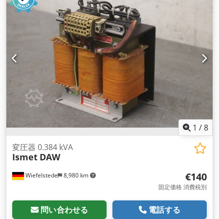
1
/
8
変圧器 0.384 kVA
Ismet
DAW
€140
Wiefelstede
8,980 km
固定価格 消費税別
問い合わせる
電話する