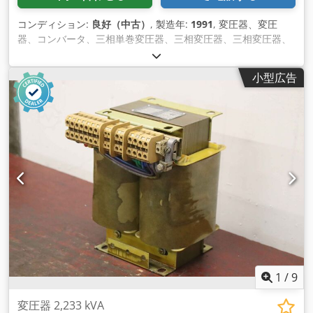
コンディション:
良好（中古）
, 製造年:
1991
, 変圧器、変圧
器、コンバータ、三相単巻変圧器、三相変圧器、三相変圧器、
単相変圧器 -メーカー：ローデ社製、変圧器単巻変圧器タイプ
SPAR YNAO -電力: 300 kVA -電圧: プリミティブ。 440V/秒
小型広告
380V/60Hz -技術データ: 写真の銘板を参照してください。 -寸
法: 1000/570/H760 mm -重量: 388kg Credoru Ra Ijpfx Ahysf
1
/
9
変圧器 2,233 kVA