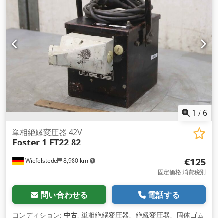
1
/
6
単相絶縁変圧器 42V
Foster
1 FT22 82
€125
Wiefelstede
8,980 km
固定価格 消費税別
問い合わせる
電話する
コンディション:
中古
, 単相絶縁変圧器、絶縁変圧器、固体ゴム