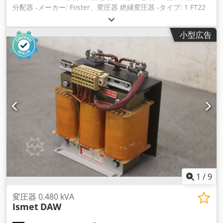
分配器 -メーカー: Foster、変圧器 絶縁変圧器 -タイプ: 1 FT22
82 -一次: 220 V 50 Hz -二次側： 42 V 定格プレートの写真を参
照 -電力： 1 kVA -数： 3xトランスあり -価格：1個あたり
小型広告
Csdpoivumwjfx Ahysrf -寸法： 350/220/H210 mm -重量: 17
kg/個.
1
/
9
変圧器 0.480 kVA
Ismet
DAW