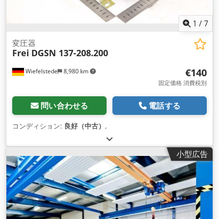
1
/
7
変圧器
Frei
DGSN 137-208.200
€140
Wiefelstede
8,980 km
固定価格 消費税別
問い合わせる
電話する
コンディション:
良好（中古）
,
小型広告