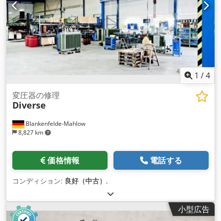
1
/
4
変圧器の修理
Diverse
Blankenfelde-Mahlow
8,827 km
価格情報
電話する
コンディション:
良好（中古）
,
小型広告