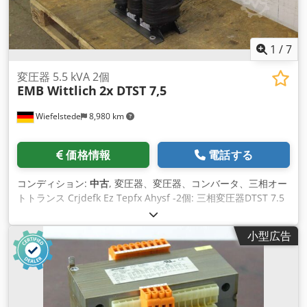
1
/
7
変圧器 5.5 kVA 2個
EMB Wittlich
2x DTST 7,5
Wiefelstede
8,980 km
価格情報
電話する
コンディション:
中古
, 変圧器、変圧器、コンバータ、三相オー
トトランス Crjdefk Ez Tepfx Ahysf -2個: 三相変圧器DTST 7.5
-付き: 追加の電子モジュール -一次側：400V -電源：各5.5kVA -
寸法：合計200/430/H740 mm -総重量：164kg
小型広告