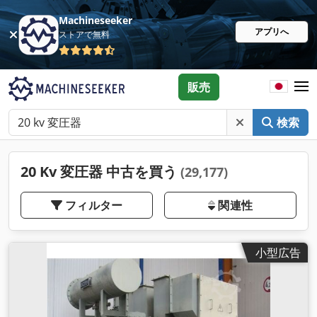
Machineseeker
アプリへ
ストアで無料
販売
検索
20 Kv 変圧器 中古を買う
(29,177)
フィルター
関連性
小型広告