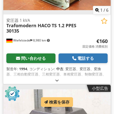
1
/
6
変圧器 1 kVA
Trafomodern HACO
TS 1.2 PPES
30135
€160
Wiefelstede
8,980 km
固定価格 消費税別
問い合わせる
電話する
製造年:
1994
, コンディション:
中古
, 変圧器、変圧器、変換
器、三相自動変圧器、三相変圧器、単相変圧器、制御変圧器、
安全変圧器 -メーカー：Trafomodern、HACO PPES 30135プレ
スブレーキ製変圧器 -タイプ： TS 1.2 Csdpfx Ajrgbvvshyjrf -
小型広告
一次側：220/550 V -セカンダリ：15-220 V -技術データ：写真
銘板参照 -寸法: 170/150/H180 mm -重量：10.6 kg
検索を保存