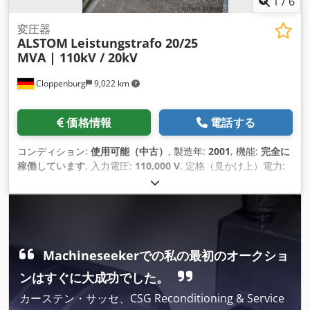
1
/
6
変圧器
ALSTOM
Leistungstrafo 20/25
MVA | 110kV / 20kV
Cloppenburg
9,022 km
価格情報
電話する
コンディション:
使用可能（中古）
, 製造年:
2001
, 機能:
完全に
稼働しています
, 入力電圧:
110,000 V
, 定格（見かけ上）電力:
20,000 kVA（キロボルトアンペア）
, 二次電圧:
20,000 V
,
Machineseekerでの私の最初のオークショ
ンはすぐに大成功でした。
カーステン・サッセ、CSG Reconditioning & Service