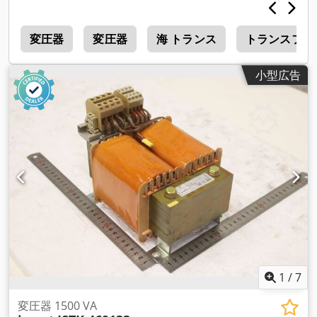
r
変圧器
変圧器
海 トランス
トランスフォ
小型広告
1
/
7
変圧器 1500 VA