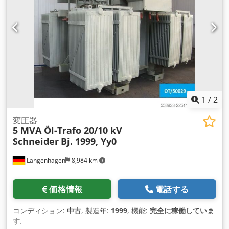
1
/
2
変圧器
5 MVA Öl-Trafo 20/10 kV
Schneider
Bj. 1999, Yy0
Langenhagen
8,984 km
価格情報
電話する
コンディション:
中古
, 製造年:
1999
, 機能:
完全に稼働していま
す
,