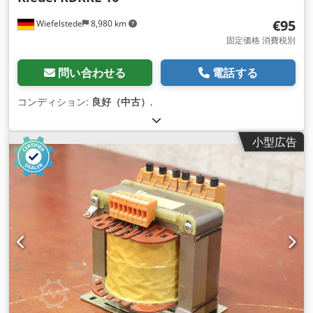
€95
Wiefelstede
8,980 km
固定価格 消費税別
問い合わせる
電話する
コンディション:
良好（中古）
,
小型広告