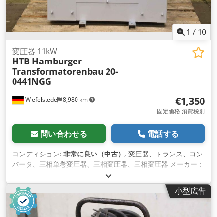
1
/
10
変圧器 11kW
HTB Hamburger
Transformatorenbau
20-
0441NGG
€1,350
Wiefelstede
8,980 km
固定価格 消費税別
問い合わせる
電話する
コンディション:
非常に良い（中古）
, 変圧器、トランス、コン
バータ、三相単巻変圧器、三相変圧器、三相変圧器 メーカー：
ヨエン、三相変圧器型式20-0441NGG - 出力: 11kW -電圧: Pri.
400 V /秒 DC 48 V -技術データ: 写真の型式プレートを参照 -寸
小型広告
法: 855/620/H680 mm Crsdpfx Aov E Hi Dohysf -重量: 197 kg