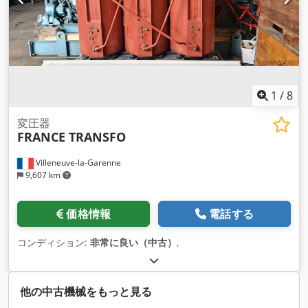
外とさせていただきます。納品場所はクロッペンブルクです。
1
/
8
変圧器
FRANCE TRANSFO
Villeneuve-la-Garenne
9,607 km
価格情報
電話する
コンディション:
非常に良い（中古）
,
他の中古機械をもっと見る