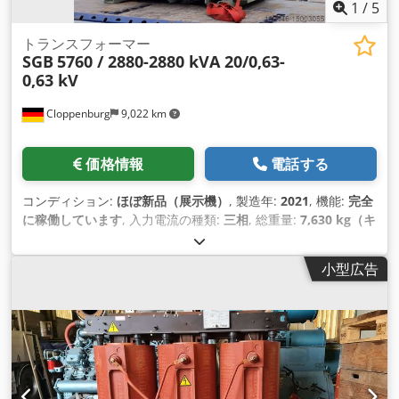
1
/
5
トランスフォーマー
SGB
5760 / 2880-2880 kVA 20/0,63-
0,63 kV
Cloppenburg
9,022 km
価格情報
電話する
コンディション:
ほぼ新品（展示機）
, 製造年:
2021
, 機能:
完全
に稼働しています
, 入力電流の種類:
三相
, 総重量:
7,630 kg（キ
ログラム）
, 入力周波数:
50 ヘルツ
, 定格（見かけ上）電力:
5,760 kVA（キロボルトアンペア）
, 出力電圧:
630 V
, 三巻変圧
小型広告
器 Cedpfxsrl Nqto Ahysrf 定格電力：5760 / 2880 - 2880 kVA
定格電圧 OS: 21 / 20.5 / 20 / 19.5 / 19 kV 定格電圧 US: 630 -
630 V メーカー: SGB 建設年: 2021 開閉器グループ: Dy11y11
冷却技術： OFAF 変圧器は納入前に電気テスト、洗浄、密閉さ
れる、 密閉され、必要に応じて塗装の補修や再塗装が行われま
す。 正しく使用された場合の機能については、6ヶ月間の保証
を提供します。 過負荷やコンバーター操作の場合は保証の対象