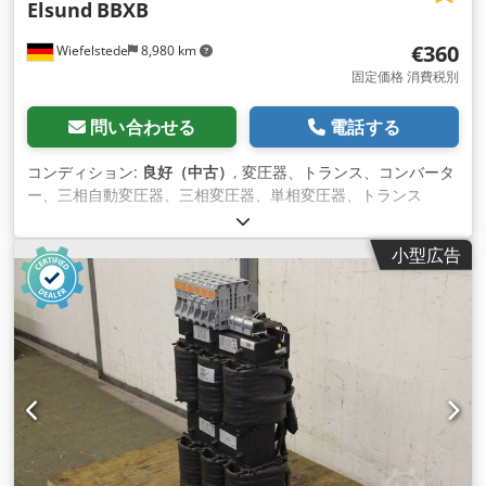
Elsund
BBXB
€360
Wiefelstede
8,980 km
固定価格 消費税別
問い合わせる
電話する
コンディション:
良好（中古）
, 変圧器、トランス、コンバータ
ー、三相自動変圧器、三相変圧器、単相変圧器、トランス
Cedpfewt Ransx Ahyerf - メーカー：Elsund、トランス型式
BBXB - 容量：2.233 kVA - 技術データ：銘板写真参照 - 寸法：
小型広告
210/210/H255 mm - 重量：30 kg