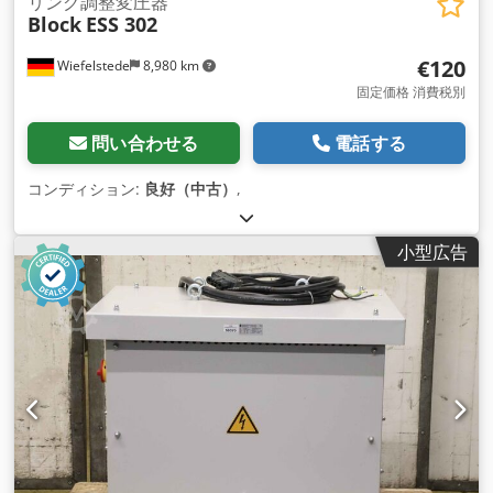
リング調整変圧器
Block
ESS 302
€120
Wiefelstede
8,980 km
固定価格 消費税別
問い合わせる
電話する
コンディション:
良好（中古）
,
小型広告