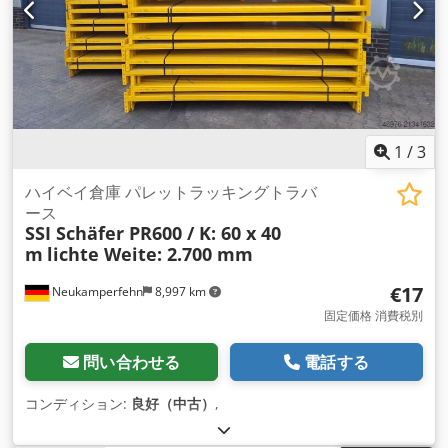
1
/
3
ハイベイ倉庫 パレットラッキングトラバ
ース
SSI Schäfer PR600 / K: 60 x 40
m
lichte Weite: 2.700 mm
€17
Neukamperfehn
8,997 km
固定価格 消費税別
問い合わせる
電話する
コンディション:
良好（中古）
,