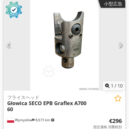
小型広告
1
/
10
フライスヘッド
Głowica SECO EPB Graflex A700
60
€296
Wymysłów
8,615 km
固定価格 消費税別