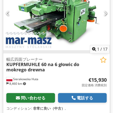
1
/
17
幅広四面プレーナー
KUPFERMUHLE 60 na 6 głowic
do
mokrego drewna
€15,930
Sierakowska Huta
8,460 km
固定価格 消費税別
問い合わせる
電話する
コンディション:
非常に良い（中古）
,