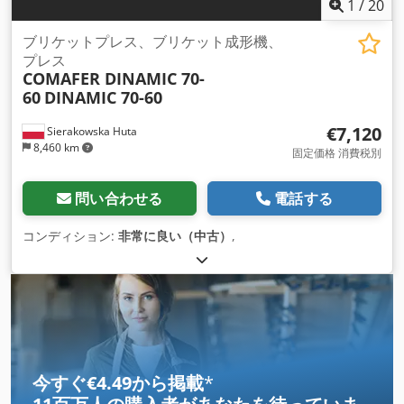
1
/
20
ブリケットプレス、ブリケット成形機、
プレス
COMAFER DINAMIC 70-
60
DINAMIC 70-60
€7,120
Sierakowska Huta
8,460 km
固定価格 消費税別
問い合わせる
電話する
コンディション:
非常に良い（中古）
,
今すぐ€4.49から掲載
*