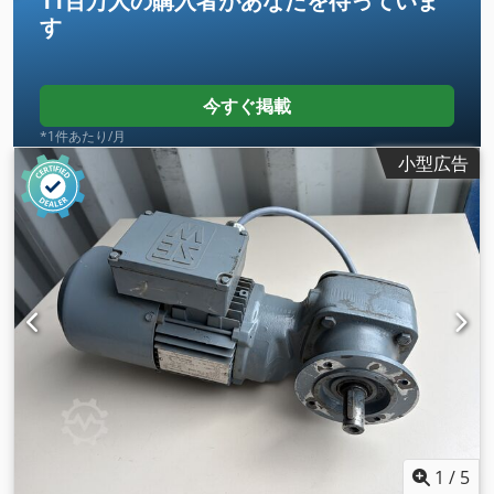
11百万人の購入者
があなたを待っていま
す
今すぐ掲載
*1件あたり/月
小型広告
1
/
5