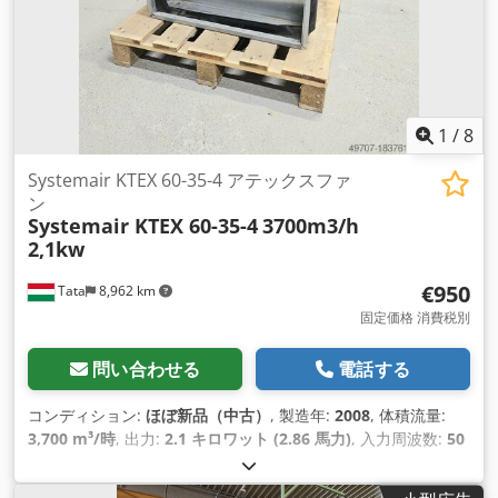
1
/
8
Systemair KTEX 60-35-4 アテックスファ
ン
Systemair KTEX 60-35-4
3700m3/h
2,1kw
€950
Tata
8,962 km
固定価格 消費税別
問い合わせる
電話する
コンディション:
ほぼ新品（中古）
, 製造年:
2008
, 体積流量:
3,700 m³/時
, 出力:
2.1 キロワット (2.86 馬力)
, 入力周波数:
50
ヘルツ
, Systemair KTEX 60-35-4 Atex ファン 2.1 kW 3700 m3
エアダクトに設置可能 KTEX ファンは、コンパクトで合理化さ