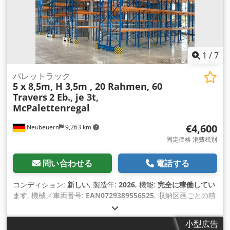
1
/
7
パレットラック
5 x 8,5m, H 3,5m , 20 Rahmen, 60
Travers
2 Eb., je 3t,
McPalettenregal
€4,600
Neubeuern
9,263 km
固定価格 消費税別
問い合わせる
電話する
コンディション:
新しい
, 製造年:
2026
, 機能:
完全に稼働してい
ます
, 機械／車両番号:
EAN0729389556525
, 収納区画ごとの積
載容量:
3,000 kg（キログラム）
, 全長:
43,500 mm
, 全高:
3,500 mm
, 支柱間のクリアランス:
2,700 mm
, 棚の高さ:
小型広告
3,500 mm
, 棚の列数:
5
, パレットスペース:
135 ユーロパレッ