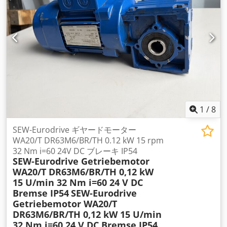
1
/
8
SEW-Eurodrive ギヤードモーター
WA20/T DR63M6/BR/TH 0.12 kW 15 rpm
32 Nm i=60 24V DC ブレーキ IP54
SEW-Eurodrive Getriebemotor
WA20/T DR63M6/BR/TH 0,12 kW
15 U/min 32 Nm i=60 24 V DC
Bremse IP54
SEW-Eurodrive
Getriebemotor WA20/T
DR63M6/BR/TH 0,12 kW 15 U/min
32 Nm i=60 24 V DC Bremse IP54