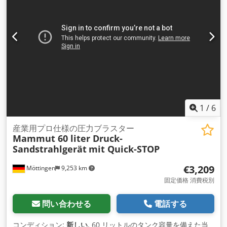
1
/
6
産業用プロ仕様の圧力ブラスター
Mammut 60 liter Druck-
Sandstrahlgerät
mit Quick-STOP
€3,209
Möttingen
9,253 km
固定価格 消費税別
問い合わせる
電話する
コンディション:
新しい
, 60 リットルのタンク容量を備えた当