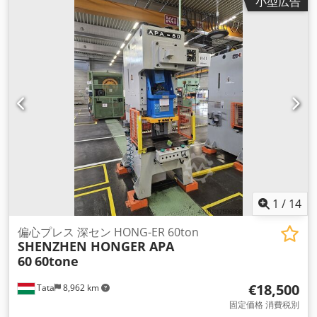
小型広告
れたデザインと強力な前方に湾曲した遠心インペラを特徴と
し、信頼性の高い ATEX 認定 AC モーターと組み合わせられて
います。 Cjdpfjvu Hrkex Abfsha 電力 2.1kW 電圧 230/400V
50Hz 5.8/3.8A IP44 電力 2.1KW 最大風量 3,704 m3/h 圧力:
580Pa インペラ速度: 1,392 rpm 最大風量 3,704 m3/h 最小静
背圧 225 Pa 輸送される空気の温度は最大 40 °C 速度制御で搬
送される空気の最高温度 40 °C 絶縁クラスF 防爆マーク II 2 G
Ex eb h IIB+H₂ T3 Gb 証明書プレセーフ 17ATEX9970X 周囲温
度およびライン温度 -20 ～ 40 °C 寸法と重量 投入口(高さ×幅)
350×600mm 注ぎ口(高さ×幅) 350×600mm 体重42kg
1
/
14
偏心プレス 深セン HONG-ER 60ton
SHENZHEN HONGER APA
60
60tone
€18,500
Tata
8,962 km
固定価格 消費税別