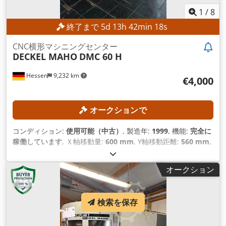
1
/
8
終了まで
5
d
13
h
42
min
16
s
CNC横形マシニングセンター
DECKEL MAHO
DMC 60 H
Hessen
9,232 km
€4,000
オークションで
コンディション:
使用可能（中古）
, 製造年:
1999
, 機能:
完全に
稼働しています
, Ｘ軸移動量:
600 mm
, Y軸移動距離:
560 mm
,
Z軸移動距離:
560 mm
, ワーク重量（最大）:
600 kg（キログ
ラム）
, ツールマガジンのスロット数:
60
, Ｃ軸旋回角（最大）:
オークション
360 °
,
検索を保存