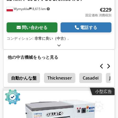
€229
Wymysłów
8,615 km
固定価格 消費税別
問い合わせる
電話する
コンディション:
非常に良い（中古）
,
他の中古機械をもっと見る
ー
自動かんな盤
Thicknesser
Casadei
Jar
小型広告