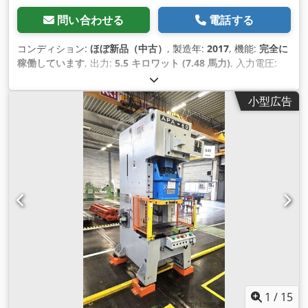
問い合わせる
電話する
コンディション:
ほぼ新品（中古）
, 製造年:
2017
, 機能:
完全に
稼働しています
, 出力:
5.5 キロワット (7.48 馬力)
, 入力電圧:
380 V
, 加圧力:
60 t
, ストローク長:
150 mm
, テーブル幅:
500
mm
, テーブル長さ:
900 mm
, 総重量:
5,600 kg（キログラ
小型広告
ム）
, ストローク調整:
75 mm
, 装備:
ドキュメント / マニュア
ル, 安全光幕
,
1
/
15