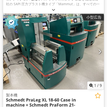
社の SAPI 圧力ブラスト機タイプ「Mammut」は、すべての一
般的なブラスト媒体に適しています。ジェット圧力は、恒久的
に設置された圧力レギュ レータを使用して 0.1 ～ 12 bar の範
小型広告
囲で連続的に調整できます。ブラスト機には水分離器も恒久的
に取り付けられています。これにより、圧縮空気から水分が分
離され、ブラ スト媒体が水分過多によって固まるのを防ぎま
す。 サンドブラスターの安全な操作を確保するために、安全シ
ャットダウン機能が組み込まれています。ブラストホースに取
り付けられたハンドレ バーを操作することで、ブラスト処理を
開始および停止します。 配送に含まれるもの: SAPI 加圧ブラス
ト装置「マムート 60L」 圧力レギュレータ1"、永久的に取り付
けられた 水分離器1"、恒久的に設置 安全シャットダウンSAPI
圧力ブラスト装置の技術データ： 0.1～12barまで正確に調整
可能 Cedpfxowc Afhj Abfeha TÜVテスト済み証明書付き 内外1
インチの固定配管 ゴムシール付きゴムコーティング金属コーン
たっぷりとしたハンドホール ゴム車輪付きシャーシ ブラスト
媒体投与バルブ（一般的なブラスト媒体すべてに適合） 容量60
1
/
9
リットル 全高1,130mm ボイラー直径360 mm 全径700mm 重
量約60キロ 安全停止機能付きSAPI圧力ブラストユニットの利
製本機
Schmedt PraLeg XL 18-60 Case in
点 専門協会の規制に準拠しながら、オンとオフの切り替え時間
machine
+ Schmedt PraForm 21-
が最速です。 （VBG 48） 圧力設定は実際のブラスト処理の前