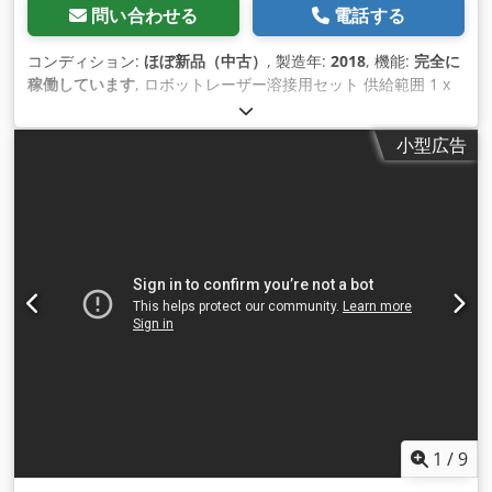
問い合わせる
電話する
コンディション:
ほぼ新品（中古）
, 製造年:
2018
, 機能:
完全に
稼働しています
, ロボットレーザー溶接用セット 供給範囲 1 x
Laserline LDM1200-60 (1320W).(2011). 1 x 2 Way Hyfra
CHILLER.(2018). 1 x HIGHYAGレーザー溶接ヘッド。 機械は検
小型広告
査できます。 非常に良い状態。接続、テスト可能。 Cjdpfx
Asrfucfsbfjha EU諸国への発送は当方の責任で、送料は無料で
す。
1
/
9