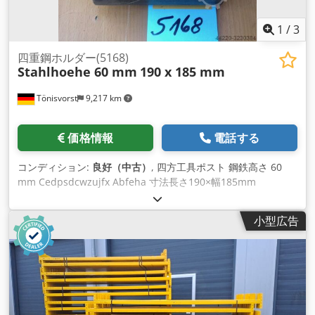
1
/
3
四重鋼ホルダー(5168)
Stahlhoehe 60 mm
190 x 185 mm
Tönisvorst
9,217 km
価格情報
電話する
コンディション:
良好（中古）
, 四方工具ポスト 鋼鉄高さ 60
mm Cedpsdcwzujfx Abfeha 寸法長さ190×幅185mm
小型広告