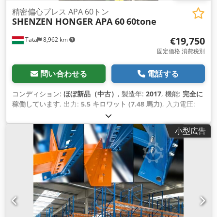
精密偏心プレス APA 60トン
SHENZEN HONGER APA 60
60tone
€19,750
Tata
8,962 km
固定価格 消費税別
問い合わせる
電話する
コンディション:
ほぼ新品（中古）
, 製造年:
2017
, 機能:
完全に
稼働しています
, 出力:
5.5 キロワット (7.48 馬力)
, 入力電圧:
380 V
, 加圧力:
60 t
, ストローク長:
150 mm
, テーブル幅:
500
mm
, テーブル長さ:
900 mm
, 総重量:
5,600 kg（キログラ
小型広告
ム）
, ラム調整:
75 mm
, ストローク調整:
75 mm
, 装備:
安全光
幕
,