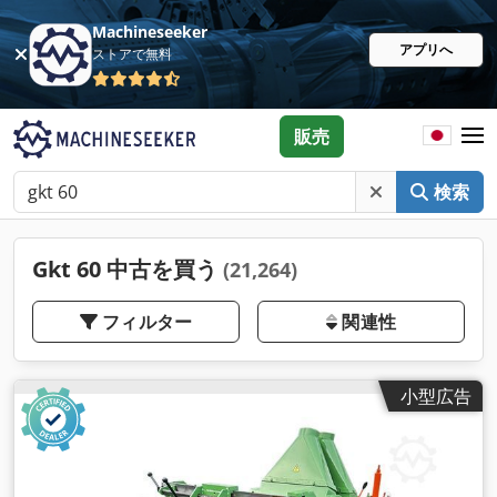
Machineseeker
アプリへ
ストアで無料
販売
検索
Gkt 60 中古を買う
(21,264)
フィルター
関連性
小型広告