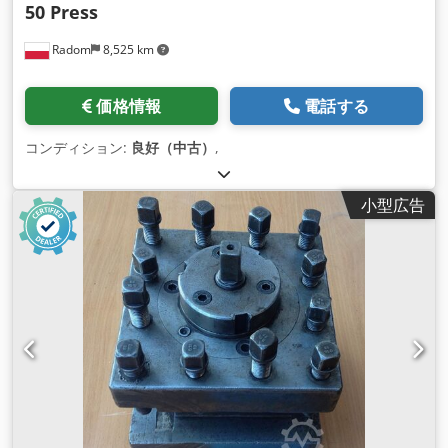
50 Press
に正確に調整でき、0.1～12.0 bar の範囲で連続的に調整可能
です。 圧力容器は永続的に圧力がかかった状態になり、ブラス
Radom
8,525 km
ト媒体の不要な追加処理がなくなるため、ブラスト媒体の消費
量が少なくなります。 再起動すると、完全なジェット圧力がノ
ズルに直ちにかかるため、ゆっくりと圧力を高める必要はあり
価格情報
電話する
ません。その結果、ブラスト媒体の消費 量が大幅に削減され、
ブラストホースの摩耗も大幅に減少します。 ボイラーは常に加
コンディション:
良好（中古）
,
圧されており、始動および停止のたびに排気や通気が行われな
いため、タンク内に水分（凝縮水）は生成されません。この手
順により、次のような他の利点も生まれます。 強化された微量
小型広告
投与バルブによる最適なブラスト媒体投与 圧縮空気の必要量が
少なくなり、燃料消費量（ディーゼル）が大幅に削減されま
す。 ジェット圧力はタンク圧力によって常に表示され、最初に
起動する必要がなく圧力ゲージで簡単に変更できるため、ワン
マン操作が可能です。 制御バルブ、ダイヤフラム、シールなど
の故障しやすいデバイスコンポーネントがないため、メンテナ
ンスが容易で信頼性が高くなります。必 要なのは、安全遮断装
置のブラストホースを点検し、必要に応じて交換することだけ
です。