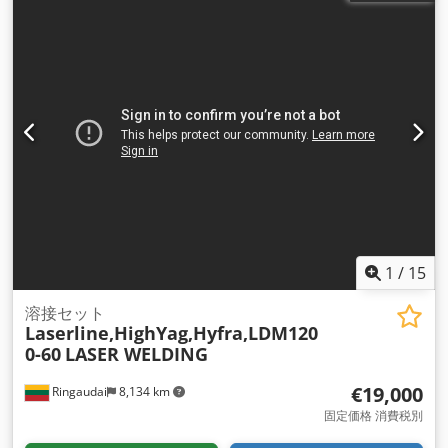
ト
, フレーム高さ:
3,500 mm
, フレーム幅:
1,100 mm
, トラス1
対あたりの最大荷重:
3,000 kg（キログラム）
, 棚の長さ:
43,500 mm
, サポート長さ:
2,700 mm
,
1
/
15
溶接セット
Laserline,HighYag,Hyfra,LDM120
0-60
LASER WELDING
€19,000
Ringaudai
8,134 km
固定価格 消費税別