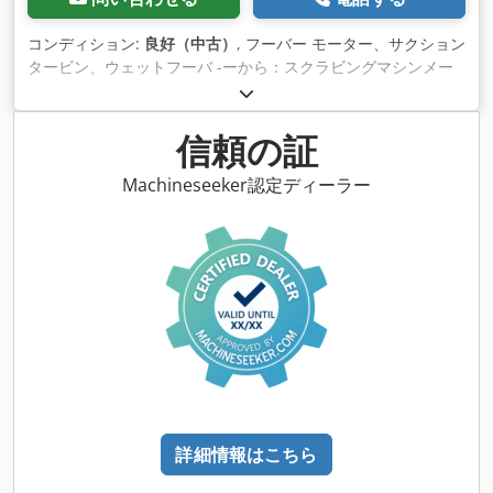
コンディション:
良好（中古）
, フーバー モーター、サクション
タービン、ウェットフーバ -ーから：スクラビングマシンメー
カー ガンソー Dwsdpedwdrhefx Ahyoa -番号：17xあり -価
格：1個あたり -寸法：Ø 145/H210 mm -重量: 2,7 kg
信頼の証
Machineseeker認定ディーラー
詳細情報はこちら