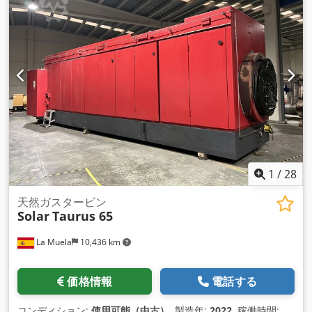
1
/
28
天然ガスタービン
Solar
Taurus 65
La Muela
10,436 km
価格情報
電話する
コンディション:
使用可能（中古）
, 製造年:
2022
, 稼働時間: