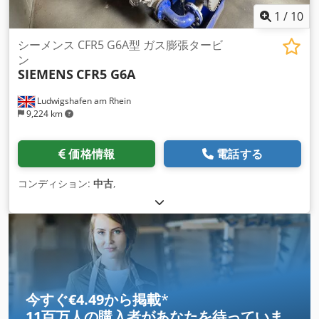
1
/
10
シーメンス CFR5 G6A型 ガス膨張タービ
ン
SIEMENS
CFR5 G6A
Ludwigshafen am Rhein
9,224 km
価格情報
電話する
コンディション:
中古
,
今すぐ€4.49から掲載
*
11百万人の購入者
があなたを待っていま