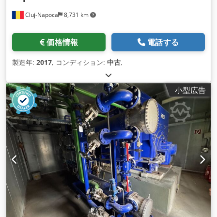
Cluj-Napoca
8,731 km
価格情報
電話する
製造年:
2017
, コンディション:
中古
,
小型広告