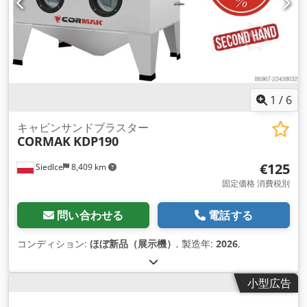
1
/
6
キャビンサンドブラスター
CORMAK
KDP190
€125
Siedlce
8,409 km
固定価格 消費税別
問い合わせる
電話する
コンディション:
ほぼ新品（展示機）
, 製造年:
2026
,
小型広告