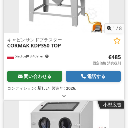
1
/
8
キャビンサンドブラスター
CORMAK
KDP350 TOP
€485
Siedlce
8,409 km
固定価格 消費税別
問い合わせる
電話する
コンディション:
新しい
, 製造年:
2026
,
小型広告