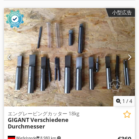
小型広告
1
/
4
エングレービングカッター 18kg
GIGANT
Verschiedene
Durchmesser
€360
Wiefelstede
8,980 km