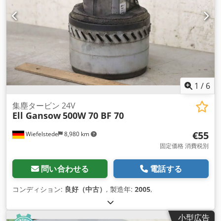
1
/
6
集塵タービン 24V
Ell Gansow
500W 70 BF 70
€55
Wiefelstede
8,980 km
固定価格 消費税別
問い合わせる
電話する
コンディション:
良好（中古）
, 製造年:
2005
,
小型広告