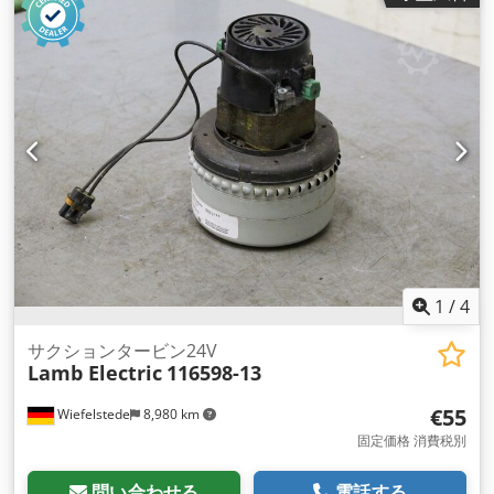
1
/
4
サクションタービン24V
Lamb Electric
116598-13
€55
Wiefelstede
8,980 km
固定価格 消費税別
問い合わせる
電話する