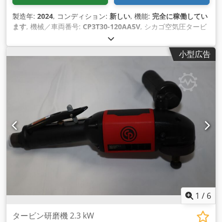
製造年:
2024
, コンディション:
新しい
, 機能:
完全に稼働してい
ます
, 機械／車両番号:
CP3T30-120AA5V
, シカゴ空気圧タービ
ンアングルグラインダー CP3T30-120AA5V オートバランサー
付き スピンドルロック付き 工具なしで調整できる保護カバー
小型広告
付き すぐに利用可能 タービングラインダー - 軽量で 2 倍の性
能! 鋳鉄、鋼、溶接継ぎ目、あらゆる種類の非鉄金属および石
材の研削および平滑化に最適なツールです。たとえば、鋼鉄お
よびコンテナの建設、 機械工学、鋳造工場、鉄筋コンクリート
の建設などです。 Dodpovptx Tofx Ahyswa 技術データ: 回転
数（アイドル）：12000rpm 最大出力：2.3kW 負荷時の空気消
費量: 1.92 m3/min アイドル時の空気消費量: 0.48 m3/分 砥石
外径最大：125mm 重量: 2.4kg スピンドルネジ: M14 エア接続:
IT 3/8" 最小ホースサイズ（ホース長さ5m）：16mm 必要な空
気品質: 乾燥およびオイルフリー
1
/
6
タービン研磨機 2.3 kW