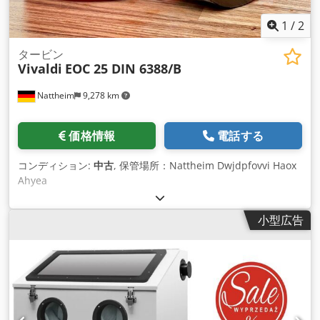
1
/
2
タービン
Vivaldi
EOC 25 DIN 6388/B
Nattheim
9,278 km
価格情報
電話する
コンディション:
中古
, 保管場所：Nattheim Dwjdpfovvi Haox
Ahyea
小型広告