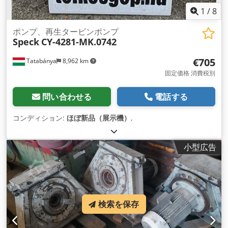
1
/
8
ポンプ、再生タービンポンプ
Speck
CY-4281-MK.0742
€705
Tatabánya
8,962 km
固定価格 消費税別
問い合わせる
電話する
コンディション:
ほぼ新品（展示機）
,
小型広告
検索を保存