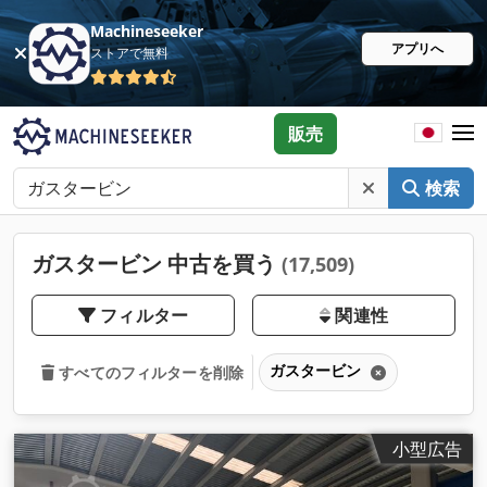
Machineseeker
アプリへ
ストアで無料
販売
検索
ガスタービン 中古を買う
(17,509)
フィルター
関連性
ガスタービン
すべてのフィルターを削除
小型広告