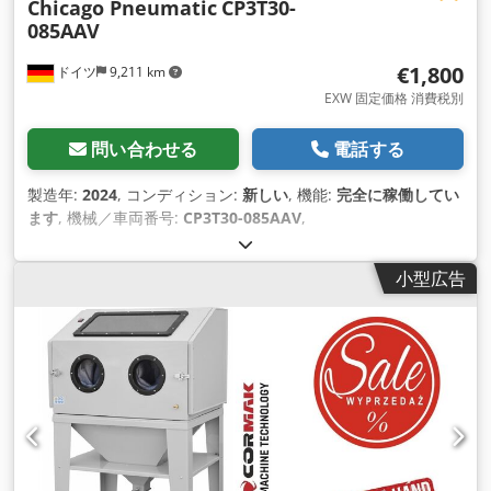
Chicago Pneumatic
CP3T30-
085AAV
€1,800
ドイツ
9,211 km
EXW 固定価格 消費税別
問い合わせる
電話する
製造年:
2024
, コンディション:
新しい
, 機能:
完全に稼働してい
ます
, 機械／車両番号:
CP3T30-085AAV
,
小型広告