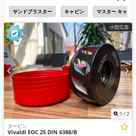
i
サンドブラスター
キャビン
マスター キャビ
小型広告
1
/
2
タービン
Vivaldi
EOC 25 DIN 6388/B