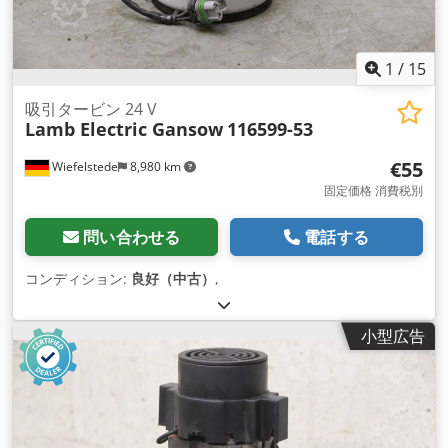
1
/
15
吸引タービン 24 V
Lamb Electric Gansow
116599-53
€55
Wiefelstede
8,980 km
固定価格 消費税別
問い合わせる
電話する
コンディション:
良好（中古）
,
小型広告