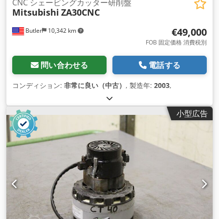
CNC シェービングカッター研削盤
Mitsubishi
ZA30CNC
€49,000
Butler
10,342 km
FOB 固定価格 消費税別
問い合わせる
電話する
コンディション:
非常に良い（中古）
, 製造年:
2003
,
小型広告