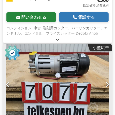
固定価格 消費税別
問い合わせる
電話する
コンディション:
中古
, 彫刻用カッター、バーリンカッター、エ
ンドミル、エンドミル、フライスカッター Dedpfx Ahob
Iqgpjyewa -包装：18kgカッター -異径 -材質材質：HSS、SS、
超硬、その他 -は完売しました -重量：18kg
小型広告