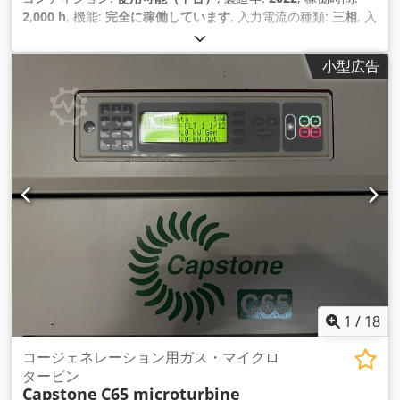
2,000 h
, 機能:
完全に稼働しています
, 入力電流の種類:
三相
, 入
力電圧:
6,300 V
, 回転速度（最小）:
1,500 回転/分
, 最大回転速
度:
1,500 回転/分
, 燃料:
家庭用ガス H
, 入力周波数:
50 ヘルツ
,
小型広告
装備:
ドキュメント / マニュアル, 回転速度無段階可変
,
1
/
18
コージェネレーション用ガス・マイクロ
タービン
Capstone
C65 microturbine