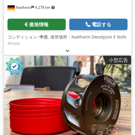
Nattheim
9,278 km
価格情報
電話する
コンディション:
中古
, 保管場所：Nattheim Dwsdpjvvi E Nofx
Ahyoa
小型広告