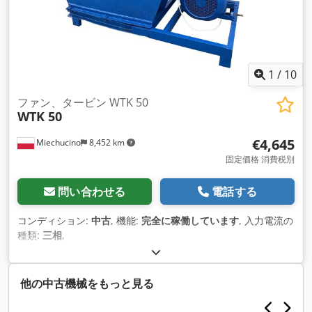
1
/
10
ファン、タービン WTK 50
WTK 50
€4,645
Miechucino
8,452 km
固定価格 消費税別
問い合わせる
電話する
コンディション:
中古
, 機能:
完全に稼働しています
, 入力電流の
種類:
三相
,
他の中古機械をもっと見る