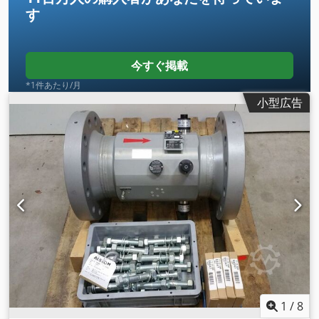
す
今すぐ掲載
*1件あたり/月
小型広告
1
/
8