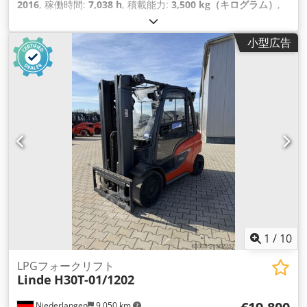
2016
, 稼働時間:
7,038 h
, 積載能力:
3,500 kg（キログラム）
,
揚程:
3,050 mm
, 燃料の種類:
ディーゼル
, マスト型式:
シンプ
レックス
, 駆動方式:
Diesel
,
小型広告
1
/
10
LPGフォークリフト
Linde
H30T-01/1202
Niederlangen
9,050 km