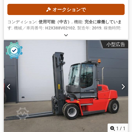
オークションで
コンディション:
使用可能（中古）
, 機能:
完全に稼働していま
す
, 機械／車両番号:
H2X388V02102
, 製造年:
2019
, 稼働時間:
12,730 h
, 積載能力:
5,000 kg（キログラム）
, 揚程:
4,070
mm
, マスト型式:
デュプレックス
, 空車重量:
7,922 kg（キログ
小型広告
ラム）
, 装備:
CEマーキング
,
1
/
1