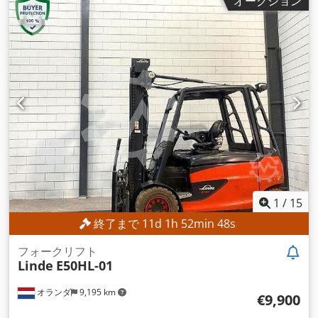
オークション
1,600 mm
,
1
/
15
終了まで
11
d
1
h
52
min
45
s
フォークリフト
Linde
E50HL-01
オランダ
9,195 km
€9,900