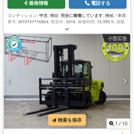
価格情報
電話する
コンディション:
中古
, 機能:
完全に稼働しています
, 機械／車両
番号:
M10731*16864
, 製造年:
2016
, 稼働時間:
15,995 h
, 積載
能力:
45,000 kg（キログラム）
, 揚程:
5,000 mm
, 燃料の種類:
ディーゼル
, マスト型式:
シンプレックス
, 建設高:
4,900 mm
,
小型広告
出力:
265 キロワット (360.30 馬力)
, フォーク長:
1,800 mm
,
駆動方式:
Diesel
,
検索を保存
1
/
10