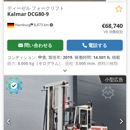
ディーゼル フォークリフト
Kalmar
DCG80-9
€68,740
Hamburg
8,873 km
VB 消費税別
問い合わせる
電話する
コンディション:
中古
, 製造年:
2019
, 稼働時間:
14,501 h
, 積載
能力:
8,000 kg（キログラム）
, 揚程:
3,000 mm
, 燃料の種類:
ディーゼル
, マスト型式:
シンプレックス
, 建設高:
2,900 mm
,
フォークキャリッジ幅:
1,800 mm
, 空車重量:
12,300 kg（キロ
小型広告
グラム）
, 全長:
3,950 mm
, 駆動方式:
Diesel
, 建設幅:
2,000
mm
,