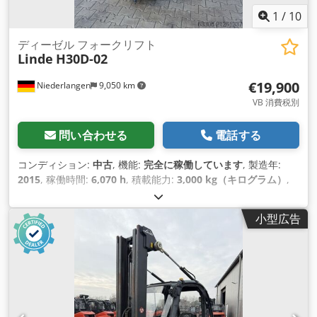
1
/
10
ディーゼル フォークリフト
Linde
H30D-02
€19,900
Niederlangen
9,050 km
VB 消費税別
問い合わせる
電話する
コンディション:
中古
, 機能:
完全に稼働しています
, 製造年:
2015
, 稼働時間:
6,070 h
, 積載能力:
3,000 kg（キログラム）
,
揚程:
3,710 mm
, フリーリフト:
1,650 mm
, 燃料の種類:
ディ
ーゼル
, マスト型式:
デュプレックス
, 建設高:
2,450 mm
, 駆動
小型広告
方式:
Diesel
,