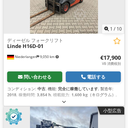
1
/
10
ディーゼル フォークリフト
Linde
H16D-01
€17,900
Niederlangen
9,050 km
VB 消費税別
問い合わせる
電話する
コンディション:
中古
, 機能:
完全に稼働しています
, 製造年:
2018
, 稼働時間:
3,854 h
, 積載能力:
1,600 kg（キログラム）
,
揚程:
4,775 mm
, フリーリフト:
1,569 mm
, 燃料の種類:
ディ
ーゼル
, マスト型式:
トリプレックス
, 建設高:
2,171 mm
, フォ
小型広告
ークキャリッジ幅:
980 mm
, フォーク長:
1,200 mm
, 空車重量:
3,125 kg（キログラム）
, 駆動方式:
Diesel
,