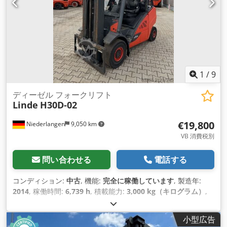
1
/
9
ディーゼル フォークリフト
Linde
H30D-02
€19,800
Niederlangen
9,050 km
VB 消費税別
問い合わせる
電話する
コンディション:
中古
, 機能:
完全に稼働しています
, 製造年:
2014
, 稼働時間:
6,739 h
, 積載能力:
3,000 kg（キログラム）
,
揚程:
6,455 mm
, フリーリフト:
2,074 mm
, 燃料の種類:
ディ
ーゼル
, マスト型式:
トリプレックス
, 建設高:
2,841 mm
, フォ
小型広告
ークキャリッジ幅:
1,150 mm
, 駆動方式:
Diesel
,