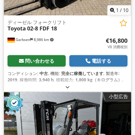
1
/
10
ディーゼル フォークリフト
Toyota
02-8 FDF 18
€16,800
Garbsen
8,986 km
VB 消費税別
問い合わせる
電話する
コンディション:
中古
, 機能:
完全に稼働しています
, 製造年:
2019
, 稼働時間:
3,940 h
, 積載能力:
1,800 kg（キログラム）
,
揚程:
4,700 mm
, フリーリフト:
1,610 mm
, 燃料の種類:
ディ
ーゼル
, マスト型式:
トリプレックス
, 建設高:
2,145 mm
, フォ
小型広告
ーク長:
1,200 mm
, 空車重量:
3,000 kg（キログラム）
, 全長:
2,315 mm
, 駆動方式:
Diesel
, 建設幅:
1,070 mm
,