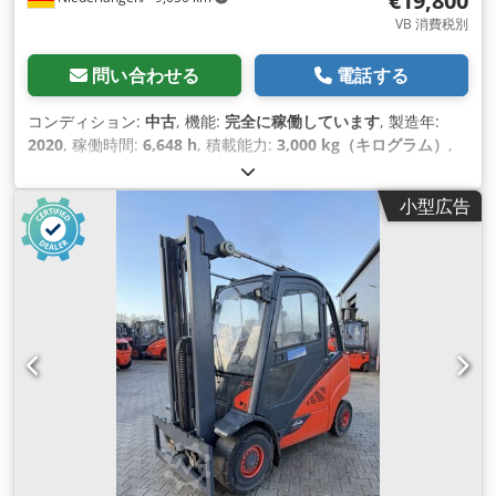
€19,800
VB 消費税別
問い合わせる
電話する
コンディション:
中古
, 機能:
完全に稼働しています
, 製造年:
2020
, 稼働時間:
6,648 h
, 積載能力:
3,000 kg（キログラム）
,
揚程:
4,680 mm
, フリーリフト:
1,394 mm
, 燃料の種類:
ガス
,
マスト型式:
トリプレックス
, 建設高:
2,165 mm
, フォークキャ
小型広告
リッジ幅:
1,150 mm
, 駆動方式:
Treibgas
,