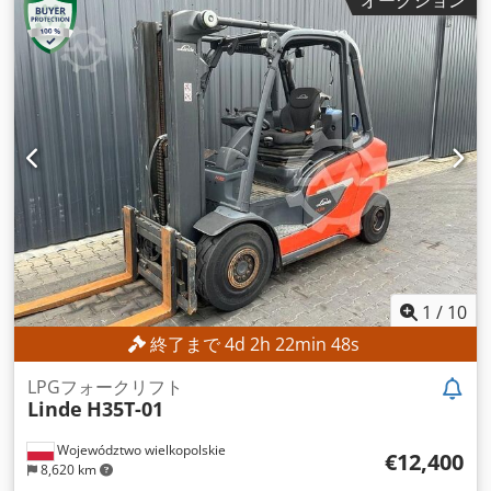
設高:
2,377 mm
,
1
/
10
終了まで
4
d
2
h
22
min
45
s
LPGフォークリフト
Linde
H35T-01
Województwo wielkopolskie
€12,400
8,620 km