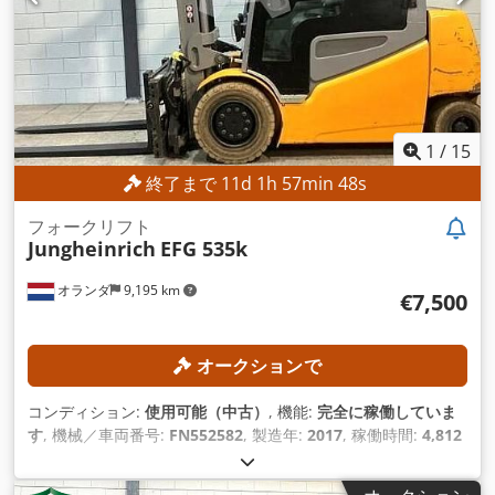
1
/
15
終了まで
11
d
1
h
57
min
45
s
フォークリフト
Jungheinrich
EFG 535k
オランダ
9,195 km
€7,500
オークションで
コンディション:
使用可能（中古）
, 機能:
完全に稼働していま
す
, 機械／車両番号:
FN552582
, 製造年:
2017
, 稼働時間:
4,812
h
, 積載能力:
3,500 kg（キログラム）
, 揚程:
5,010 mm
, フリー
リフト:
1,780 mm
, マスト型式:
トリプレックス
, フォーク長: