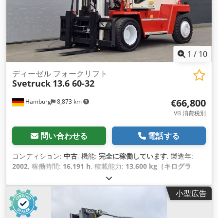
1
/
10
ディーゼル フォークリフト
Svetruck
13.6 60-32
€66,800
Hamburg
8,873 km
VB 消費税別
問い合わせる
電話する
コンディション:
中古
, 機能:
完全に稼働しています
, 製造年:
2002
, 稼働時間:
16,191 h
, 積載能力:
13,600 kg（キログラ
ム）
, 揚程:
5,250 mm
, フリーリフト:
1,390 mm
, 燃料の種類:
ディーゼル
, マスト型式:
デュプレックス
, 建設高:
4,100 mm
,
小型広告
フォークキャリッジ幅:
2,450 mm
, フォーク長:
1,200 mm
, 空
車重量:
18,300 kg（キログラム）
, 全長:
4,800 mm
, 駆動方式:
Diesel
, 建設幅:
2,550 mm
,