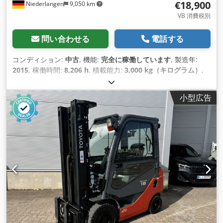
€18,900
Niederlangen
9,050 km
VB 消費税別
問い合わせる
電話する
コンディション:
中古
, 機能:
完全に稼働しています
, 製造年:
2015
, 稼働時間:
8,206 h
, 積載能力:
3,000 kg（キログラム）
,
揚程:
3,950 mm
, フリーリフト:
150 mm
, 燃料の種類:
ディー
ゼル
, マスト型式:
シンプレックス
, 建設高:
2,713 mm
, フォー
小型広告
クキャリッジ幅:
1,150 mm
, 駆動方式:
Diesel
,