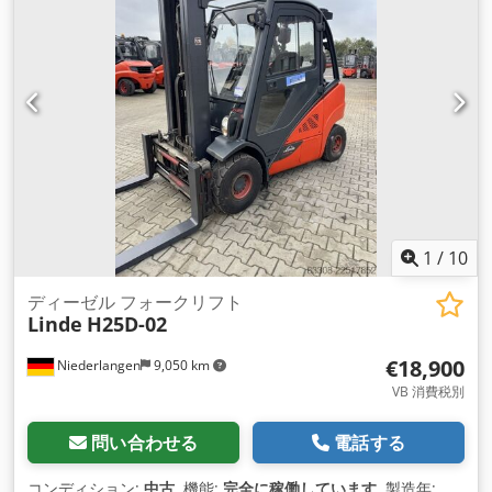
1
/
10
ディーゼル フォークリフト
Linde
H25D-02
€18,900
Niederlangen
9,050 km
VB 消費税別
問い合わせる
電話する
コンディション:
中古
, 機能:
完全に稼働しています
, 製造年: