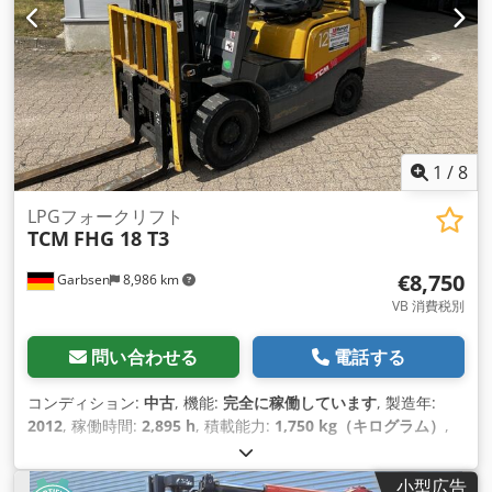
1
/
8
LPGフォークリフト
TCM
FHG 18 T3
€8,750
Garbsen
8,986 km
VB 消費税別
問い合わせる
電話する
コンディション:
中古
, 機能:
完全に稼働しています
, 製造年:
2012
, 稼働時間:
2,895 h
, 積載能力:
1,750 kg（キログラム）
,
揚程:
4,350 mm
, フリーリフト:
1,400 mm
, 燃料の種類:
ガス
,
マスト型式:
トリプレックス
, 建設高:
2,115 mm
, フォーク長:
小型広告