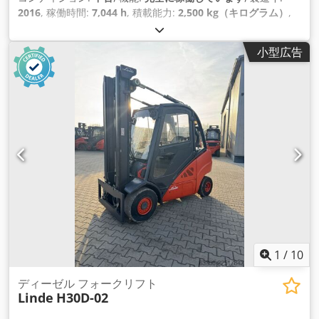
2016
, 稼働時間:
7,044 h
, 積載能力:
2,500 kg（キログラム）
,
揚程:
4,715 mm
, フリーリフト:
1,115 mm
, 燃料の種類:
ディ
ーゼル
, マスト型式:
トリプレックス
, 建設高:
2,152 mm
, フォ
小型広告
ーク長:
1,200 mm
, 駆動方式:
Diesel
,
1
/
10
ディーゼル フォークリフト
Linde
H30D-02