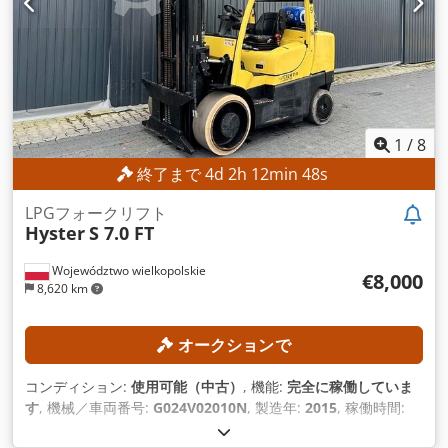
1
/
8
終了まで
4
d
2
h
12
min
45
s
LPGフォークリフト
Hyster
S 7.0 FT
Województwo wielkopolskie
€8,000
8,620 km
オークションで
コンディション:
使用可能（中古）
, 機能:
完全に稼働していま
す
, 機械／車両番号:
G024V02010N
, 製造年:
2015
, 稼働時間:
9,371 h
, 積載能力:
7,000 kg（キログラム）
, 揚程:
7,100 mm
,