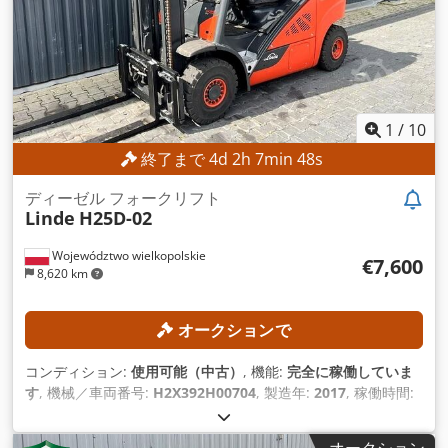
1
/
10
終了まで
4
d
2
h
7
min
45
s
ディーゼル フォークリフト
Linde
H25D-02
Województwo wielkopolskie
€7,600
8,620 km
オークションで
コンディション:
使用可能（中古）
, 機能:
完全に稼働していま
す
, 機械／車両番号:
H2X392H00704
, 製造年:
2017
, 稼働時間:
13,718 h
, 積載能力:
2,500 kg（キログラム）
, 揚程:
3,450
mm
, 燃料の種類:
ディーゼル
, マスト型式:
シンプレックス
, 建
オークション