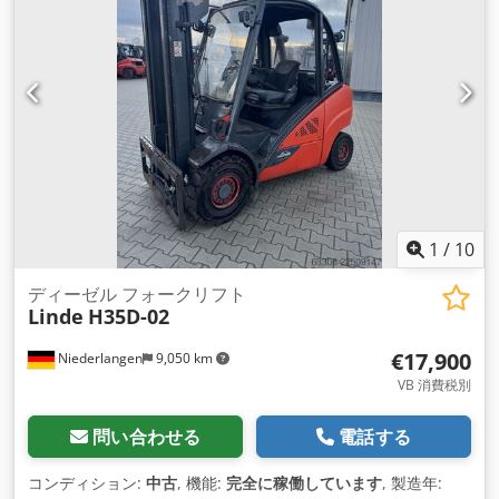
1
/
10
ディーゼル フォークリフト
Linde
H35D-02
€17,900
Niederlangen
9,050 km
VB 消費税別
問い合わせる
電話する
コンディション:
中古
, 機能:
完全に稼働しています
, 製造年: