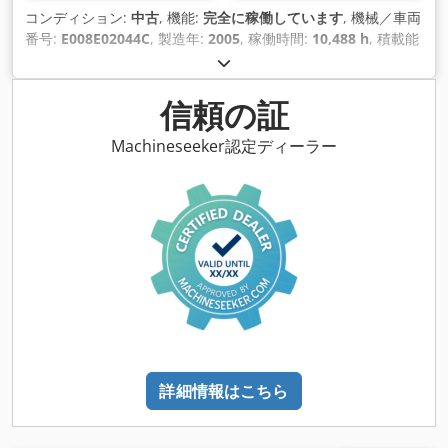
コンディション:
中古
, 機能:
完全に稼働しています
, 機械／車両
番号:
E008E02044C
, 製造年:
2005
, 稼働時間:
10,488 h
, 積載能
力:
32,000 kg（キログラム）
, 揚程:
5,000 mm
, 燃料の種類:
デ
ィーゼル
, マスト型式:
シンプレックス
, 建設高:
4,700 mm
, 出
力:
113 キロワット (153.64 馬力)
, フォーク長:
2,700 mm
, 空
信頼の証
車重量:
44,080 kg（キログラム）
, 駆動方式:
Diesel
,
Machineseeker認定ディーラー
詳細情報はこちら