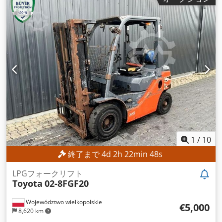
1
/
10
終了まで
4
d
2
h
22
min
45
s
LPGフォークリフト
Toyota
02-8FGF20
Województwo wielkopolskie
€5,000
8,620 km