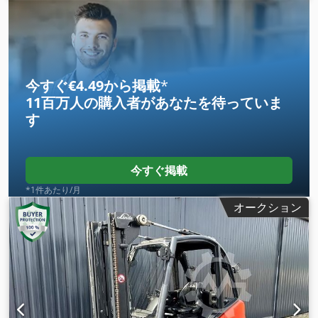
フリーリフト:
1,845 mm
, 燃料の種類:
ガス
, マスト型式:
トリ
プレックス
, 建設高:
3,500 mm
,
今すぐ€4.49から掲載
*
11百万人の購入者
があなたを待っていま
す
今すぐ掲載
*1件あたり/月
オークション