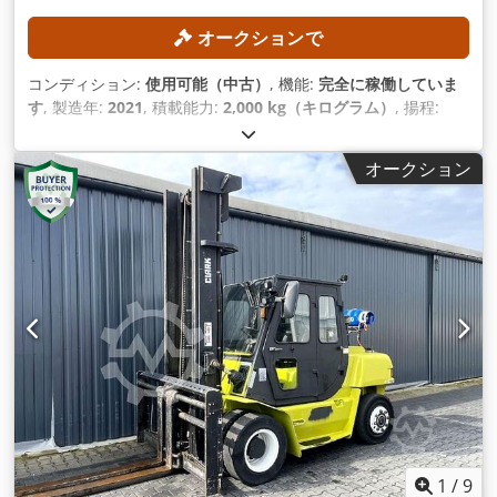
オークションで
コンディション:
使用可能（中古）
, 機能:
完全に稼働していま
す
, 製造年:
2021
, 積載能力:
2,000 kg（キログラム）
, 揚程:
4,300 mm
, フリーリフト:
1,330 mm
, マスト型式:
トリプレッ
クス
, 建設高:
1,975 mm
,
オークション
1
/
9