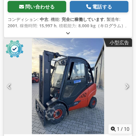
問い合わせる
電話する
コンディション:
中古
, 機能:
完全に稼働しています
, 製造年:
2001
, 稼働時間:
15,997 h
, 積載能力:
8,000 kg（キログラム）
,
揚程:
3,150 mm
, 燃料の種類:
ディーゼル
, マスト型式:
デュプ
レックス
, 建設高:
2,710 mm
, 空車重量:
12,500 kg（キログラ
小型広告
ム）
, 駆動方式:
Diesel
,
1
/
10