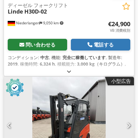
ディーゼル フォークリフト
Linde
H30D-02
€24,900
Niederlangen
9,050 km
VB 消費税別
問い合わせる
電話する
コンディション:
中古
, 機能:
完全に稼働しています
, 製造年:
2019
, 稼働時間:
6,324 h
, 積載能力:
3,000 kg（キログラム）
,
揚程:
4,655 mm
, フリーリフト:
1,424 mm
, 燃料の種類:
ディ
ーゼル
, マスト型式:
トリプレックス
, 建設高:
2,191 mm
, フォ
小型広告
ークキャリッジ幅:
1,150 mm
, 駆動方式:
Diesel
,