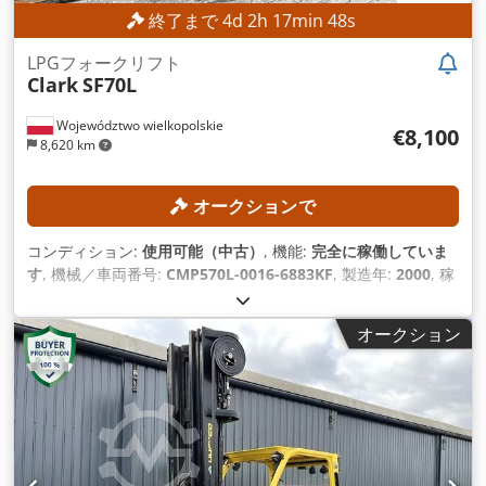
終了まで
4
d
2
h
17
min
45
s
LPGフォークリフト
Clark
SF70L
Województwo wielkopolskie
€8,100
8,620 km
オークションで
コンディション:
使用可能（中古）
, 機能:
完全に稼働していま
す
, 機械／車両番号:
CMP570L-0016-6883KF
, 製造年:
2000
, 稼
働時間:
7,005 h
, 積載能力:
7,000 kg（キログラム）
, 揚程:
5,000 mm
, 燃料の種類:
ガス
, マスト型式:
シンプレックス
, 建
オークション
設高:
3,600 mm
,