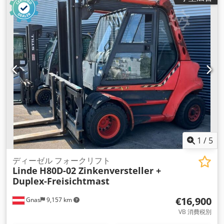
1,200 mm
, 空車重量:
2,845 kg（キログラム）
, 全長:
2,300
mm
, 駆動方式:
Treibgas
, 建設幅:
1,080 mm
,
1
/
5
ディーゼル フォークリフト
Linde
H80D-02 Zinkenversteller +
Duplex-Freisichtmast
€16,900
Gnas
9,157 km
VB 消費税別