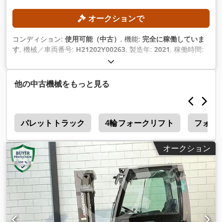
オークションで
コンディション:
使用可能（中古）
, 機能:
完全に稼働していま
す
, 機械／車両番号:
H21202Y00263
, 製造年:
2021
, 稼働時間:
7,093 h
, 積載能力:
3,500 kg（キログラム）
, 揚程:
4,680 mm
,
燃料の種類:
ガス
, マスト型式:
トリプレックス
,
他の中古機械をもっと見る
ク
パレットトラック
4輪フォークリフト
フォー
オークション