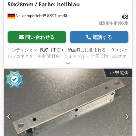
50x28mm
/ Farbe: hellblau
€8
Neukamperfehn
8,997 km
固定価格 消費税別
問い合わせる
電話する
コンディション:
良好（中古）
, 納品範囲に含まれる： 01x シェ
ルフコネクタ、中古 素材色：ライトブルー 全長：約1,600mm
プロファイル寸法：U 50 x 28 mm Cjdpfek Uyriex Ammorf 穴
の数：2個 穴の直径：約11mm 重量／本体：約1.800kg 記事に
小型広告
関する一般的な情報です： この記事は、コレクションとしての
み提供されます。この記事の追加輸送または発送は、すべて こ
の商品の発送には別途費用がかかりますので、別途お問い合わ
せください。 納品場所や納品範囲によって異なります。