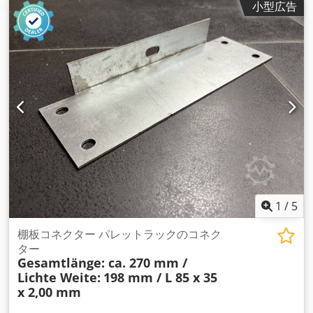
小型広告
100×40×4mm ドリルホールØ：約9mm（片側2個）。 質量：
約0.41kg｜個数：1個
1
/
5
棚板コネクター パレットラックのコネク
ター
Gesamtlänge: ca. 270 mm /
Lichte Weite:
198 mm / L 85 x 35
x 2,00 mm