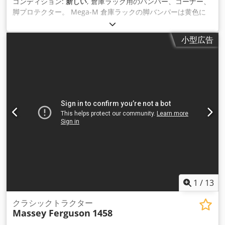
コンディション:
新しい
, 倉庫ラック用のバンパー、コーナー、
脚プロテクター。 Mega-M 倉庫ラックの脚バンパーは黄色に
塗装されたスチール製です。床に恒久的に取り付けるための 4
つの穴と、ネジ止め用の側面穴などが付いています。水平ビー
小型広告
ム。バンパーにより、倉庫内でフォークリフトを移動する際に
おける安全性が向 上し、ラックの大規模な修理のリスクが軽減
されます。 -黄色に塗装されたスチール製。 Codpfx Aem Sg
Dhsmmsrf - ユニバーサルで簡単にインストールできます。 ・
棚の前面から取り付けます。 -水平ビームの取り付けが可能。 -
棚を機械的損傷から保護するために業界で使用されます。 - 倉
庫のメンテナンスコストを削減しながらセキュリティを強化し
ます。 このオファーはレッグバンパーに適用されます: 商品コ
ード: MTP001334 • 高さ: 400mm • 幅: 170mm • 長さ: 300mm
• シートの厚さ: 4 mm • 取り付け穴径: 15 mm • 色: 黄色
RAL1023 • パレットあたりの数量: 108 個 正味価格: 1個あたり
11ユーロ。 当社では、新品および中古の棚要素（フレーム、横
梁/梁、棚の詰め物（横梁、WEMA 格子、メッシュ棚、チップ
ボード））を幅広く取り揃えています。 記載の価格はポーラン
1
/
13
ド国外への輸出用の卸売数量の販売に適用されますので、詳細
についてはお問い合わせください。 ポーランドの卸売価格と小
クラシックトラクター
Massey Ferguson
1458
売価格を確認するには、お問い合わせください。 ※上記価格は
最小購入数1000個の場合となります。パレット1つ。 * ヨーロ