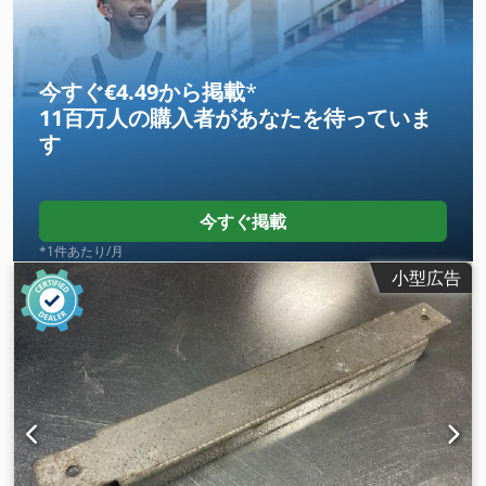
今すぐ€4.49から掲載
*
11百万人の購入者
があなたを待っていま
す
今すぐ掲載
*1件あたり/月
小型広告