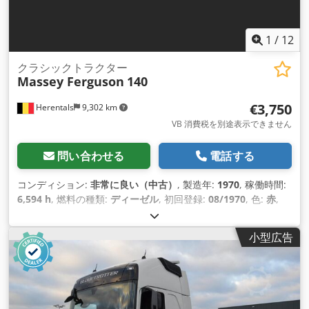
1
/
12
クラシックトラクター
Massey Ferguson
140
€3,750
Herentals
9,302 km
VB 消費税を別途表示できません
問い合わせる
電話する
コンディション:
非常に良い（中古）
, 製造年:
1970
, 稼働時間:
6,594 h
, 燃料の種類:
ディーゼル
, 初回登録:
08/1970
, 色:
赤
,
小型広告