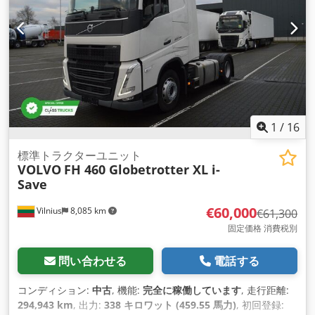
1
/
16
標準トラクターユニット
VOLVO
FH 460 Globetrotter XL i-
Save
€60,000
Vilnius
8,085 km
€61,300
固定価格 消費税別
問い合わせる
電話する
コンディション:
中古
, 機能:
完全に稼働しています
, 走行距離:
294,943 km
, 出力:
338 キロワット (459.55 馬力)
, 初回登録: