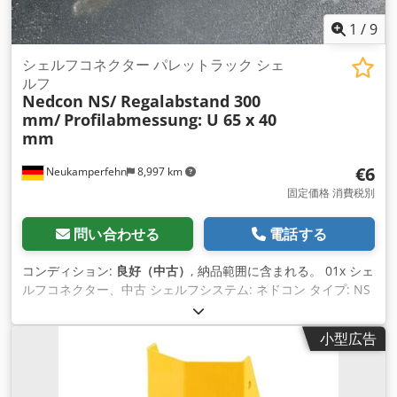
1
/
9
シェルフコネクター パレットラック シェ
ルフ
Nedcon NS/ Regalabstand 300
mm/
Profilabmessung: U 65 x 40
mm
€6
Neukamperfehn
8,997 km
固定価格 消費税別
問い合わせる
電話する
コンディション:
良好（中古）
, 納品範囲に含まれる。 01x シェ
ルフコネクター、中古 シェルフシステム: ネドコン タイプ: NS
フレーム幅: 100 mm 棚板間隔: 300 mm プロファイル寸法: U
65 x 40 mm 重量：0.83 kg Crsdpji Enyuofx Ammsf
小型広告