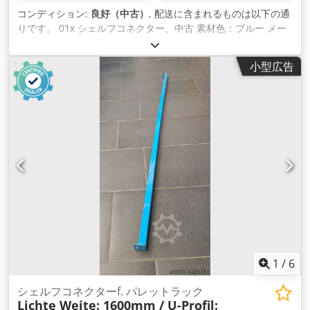
コンディション:
良好（中古）
, 配送に含まれるものは以下の通
りです。 01x シェルフコネクター、中古 素材色：ブルー メー
カー：フォーゲルサング タイプ：NS フレームプロファイル
幅：約70mmに対応 棚板間隔：約250 mm ヘッドプレート寸
小型広告
法：130×60mm プロファイル寸法：U 62 x 45 mm 重量：約
1.660kg｜個数：1個。 Cedpfx Amsi Hpkxsmjrf アイテムに関
する一般的な情報です。 この商品は、回収のためにのみ提供さ
れます。この商品の追加輸送または発送には、追加費用が発生
します。この費用は、配送先または配送範 囲に応じて、弊社に
別途請求することができます。
1
/
6
シェルフコネクターf. パレットラック
Lichte Weite: 1600mm / U-Profil: