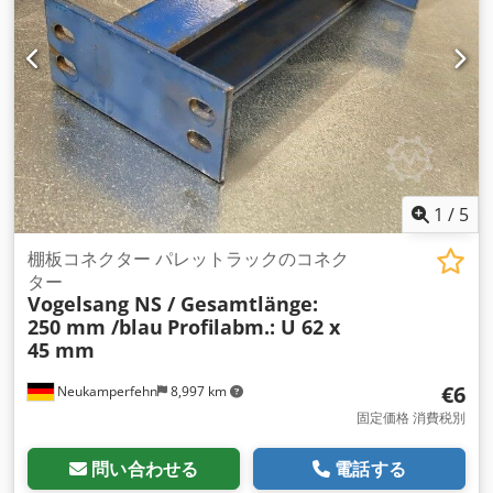
1
/
5
棚板コネクター パレットラックのコネク
ター
Vogelsang NS / Gesamtlänge:
250 mm /blau
Profilabm.: U 62 x
45 mm
€6
Neukamperfehn
8,997 km
固定価格 消費税別
問い合わせる
電話する