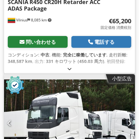
SCANIA
R450 CR20H Retarder ACC
ADAS Package
€65,200
Vilnius
8,085 km
固定価格 消費税別
問い合わせる
電話する
コンディション:
中古
, 機能:
完全に稼働しています
, 走行距離:
348,587 km
, 出力:
331 キロワット (450.03 馬力)
, 初回登録:
03/2023
, 燃料の種類:
ディーゼル
, 総重量:
8,253 kg（キログラ
ム）
, アクスル構成:
4x2
, ホイールベース:
375 mm
, 色:
白色
,
小型広告
変速方式:
オートマチック
, 排出クラス:
ユーロ6
, 製造年:
2023
,
シリンダー数:
6
, 排気量:
13,000 cm³
, ステアリングホイールの
位置:
左
, 装備:
パワーステアリング, 整備記録全完備
,