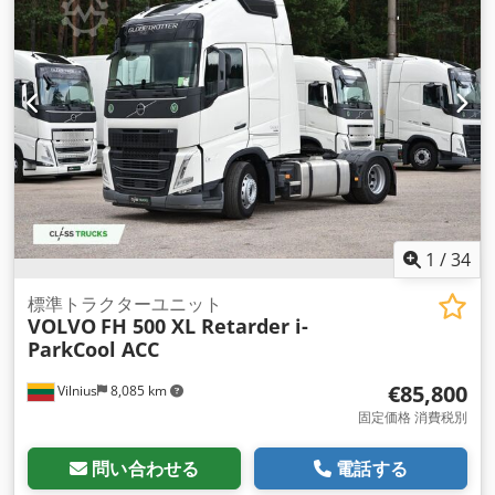
1
/
34
標準トラクターユニット
VOLVO
FH 500 XL Retarder i-
ParkCool ACC
€85,800
Vilnius
8,085 km
固定価格 消費税別
問い合わせる
電話する