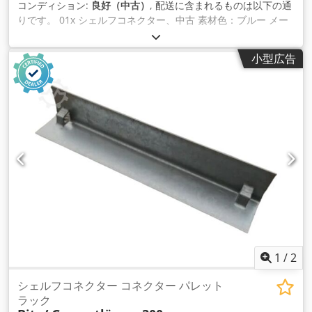
コンディション:
良好（中古）
, 配送に含まれるものは以下の通
りです。 01x シェルフコネクター、中古 素材色：ブルー メー
カー：ポリパル 棚板間隔：約545 mmの場合 全長：約610mm
プロファイル寸法：U 50 x 15 mm Cjdpfx Aei Igcaommsrf 重
小型広告
量：約0.650kg｜個数：1個。 アイテムに関する一般的な情報
です。 このアイテムは、回収のみの提供です。この商品の追加
輸送または発送には追加費用が発生し、配送先または配送範囲
に応じて、弊社に別途依 頼することができます。
1
/
2
シェルフコネクター コネクター パレット
ラック