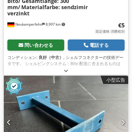
Bito/ Gesamtlänge: 300
mm/
Materialfarbe: sendzimir
verzinkt
€5
Neukamperfehn
8,997 km
固定価格 消費税別
問い合わせる
電話する
コンディション:
良好（中古）
, シェルフコネクターの技術デー
タです。 シェルビングシステム：Bito 配送に含まれるものは
01x シェルフコネクタ、中古 素材色：センジミール亜鉛メッキ
全長：約300mm センターセンターホール：約260mm プロフ
小型広告
ァイル寸法：L 50 x 50 mm Crodpeig Hv Usfx Ammef 素材
厚：約2.00mm 重量/個：約0.437kg