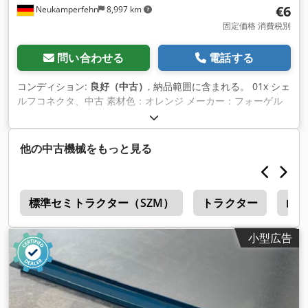
€6
Neukamperfehn
8,997 km
固定価格 消費税別
問い合わせる
電話する
コンディション:
良好（中古）
, 納品範囲に含まれる。 01x シェ
ルフコネクタ、中古 素材色：オレンジ メーカー：フォーゲル
サング Csdei Hph Sepfx Ammorf タイプ：NS フレームプロフ
ァイル幅：約100 mmに適合。 棚板間隔：約200mm ヘッドプ
レート寸法：128×90mm プロファイル寸法：C 46 x 23 mm 重
他の中古機械をもっと見る
量：約1.200kg｜個数：1個。 アイテムに関する一般的な情報
です。 この商品は、回収のためにのみ提供されます。この商品
の追加輸送または発送には追加費用がかかります。 納品場所や
n
納品範囲によって異なります。
標準セミトラクター（SZM）
トラクター
山
小型広告