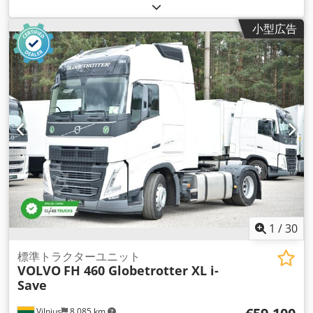
09/2022
, 燃料の種類:
ディーゼル
, 総重量:
8,461 kg（キログラ
ム）
, アクスル構成:
4x2
, ホイールベース:
380 mm
, 色:
白色
,
小型広告
変速方式:
オートマチック
, 排出クラス:
ユーロ6
, 製造年:
2022
,
シリンダー数:
6
, 排気量:
12,777 cm³
, ステアリングホイールの
位置:
左
, 装備:
パワーステアリング, 整備記録全完備
,
1
/
30
標準トラクターユニット
VOLVO
FH 460 Globetrotter XL i-
Save
Vilnius
8,085 km