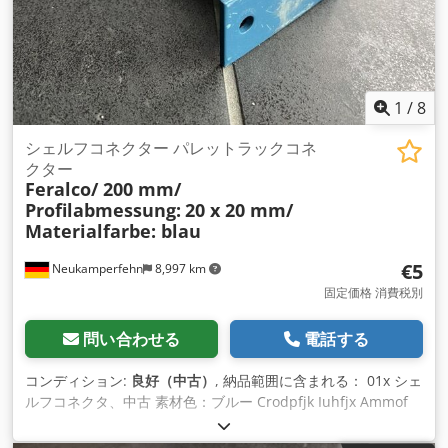
1
/
8
シェルフコネクター パレットラックコネ
クター
Feralco/ 200 mm/
Profilabmessung:
20 x 20 mm/
Materialfarbe: blau
€5
Neukamperfehn
8,997 km
固定価格 消費税別
問い合わせる
電話する
コンディション:
良好（中古）
, 納品範囲に含まれる： 01x シェ
ルフコネクタ、中古 素材色：ブルー Crodpfjk Iuhfjx Ammof
メーカー：フェラルコ 棚板間隔：約200 mmの場合 全長：約
200mm プロファイル寸法： 約20×20mm ヘッドプレート：約