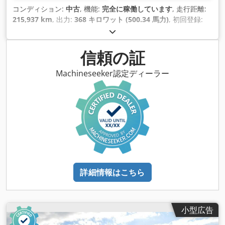
コンディション:
中古
, 機能:
完全に稼働しています
, 走行距離:
215,937 km
, 出力:
368 キロワット (500.34 馬力)
, 初回登録:
08/2024
, 燃料の種類:
ディーゼル
, アクスル構成:
4x2
, ホイール
ベース:
380 mm
, 色:
白色
, 変速方式:
オートマチック
, 排出クラ
ス:
ユーロ6
, 製造年:
2024
, シリンダー数:
6
, 排気量:
12,777
信頼の証
cm³
, ステアリングホイールの位置:
左
, 装備:
パワーステアリン
グ, 整備記録全完備
,
Machineseeker認定ディーラー
詳細情報はこちら
小型広告