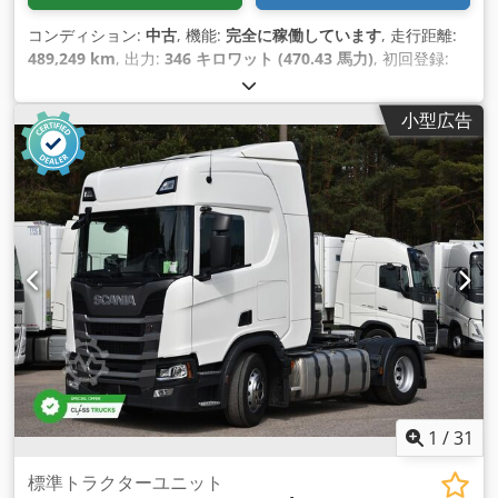
コンディション:
中古
, 機能:
完全に稼働しています
, 走行距離:
489,249 km
, 出力:
346 キロワット (470.43 馬力)
, 初回登録:
10/2022
, 燃料の種類:
ディーゼル
, 総重量:
8,088 kg（キログラ
ム）
, アクスル構成:
4x2
, ホイールベース:
390 mm
, 色:
白色
,
小型広告
変速方式:
オートマチック
, 排出クラス:
ユーロ6
, 製造年:
2022
,
シリンダー数:
6
, 排気量:
12,419 cm³
, ステアリングホイールの
位置:
左
, 装備:
パワーステアリング, 整備記録全完備
,
1
/
31
標準トラクターユニット