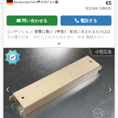
€5
Neukamperfehn
8,997 km
固定価格 消費税別
問い合わせる
電話する
コンディション:
非常に良い（中古）
, 配送に含まれるものは以
下の通りです。 01x シェルフコネクター、中古 素材カラー：
センジミール亜鉛メッキ L型プロファイル寸法：
85×35×2.00mm 全長：約270mm クリア幅：約198mm
小型広告
Csdpoi Hn Uijfx Ammsrf 棚板間隔：約200mm 重量：約
0.430kg｜個数：1個 04x 六角頭付きネジ、M8 x 20 8.8. 04x 六
角ナット、M8 04xワッシャ、M8 アイテムに関する一般的な情
報です。 この商品は、回収のみの提供です。この商品の追加輸
送または発送には追加費用が発生し、配送先または配送範囲に
応じて、弊社に別途依頼す ることができます。