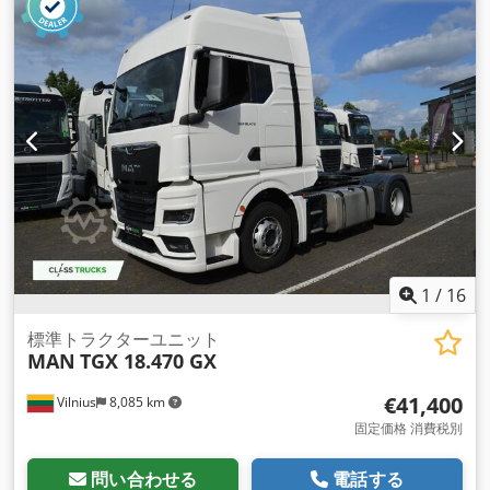
シリンダー数:
6
, 排気量:
12,419 cm³
, ステアリングホイールの
位置:
左
, 装備:
パワーステアリング, 整備記録全完備
,
1
/
16
標準トラクターユニット
MAN
TGX 18.470 GX
€41,400
Vilnius
8,085 km
固定価格 消費税別
問い合わせる
電話する