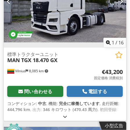
1
/
16
標準トラクターユニット
MAN
TGX 18.470 GX
€43,200
Vilnius
8,085 km
固定価格 消費税別
問い合わせる
電話する
コンディション:
中古
, 機能:
完全に稼働しています
, 走行距離:
444,796 km
, 出力:
346 キロワット (470.43 馬力)
, 初回登録:
08/2022
, 燃料の種類:
ディーゼル
, 総重量:
8,088 kg（キログラ
ム）
, アクスル構成:
4x2
, ホイールベース:
390 mm
, 色:
白色
,
小型広告
変速方式:
オートマチック
, 排出クラス:
ユーロ6
, 製造年:
2022
,