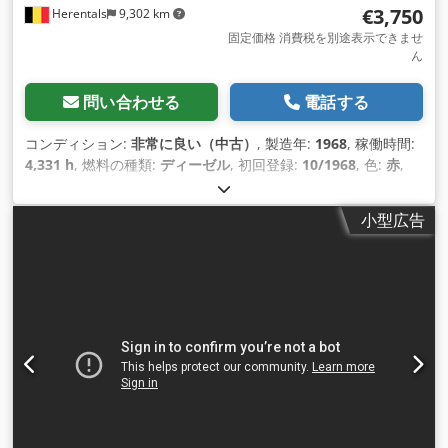
€3,750
Herentals
9,302 km
ッパ全域への輸送が可能です。 ※上記料金には交通費は含まれ
ません。 * 場所: ポーランド、フミエルフ/タルノブジェク。
固定価格 消費税を別途表示できませ
ん
問い合わせる
電話する
コンディション:
非常に良い（中古）
, 製造年:
1968
, 稼働時間:
4,331 h
, 燃料の種類:
ディーゼル
, 初回登録:
10/1968
, 色:
赤
,
小型広告