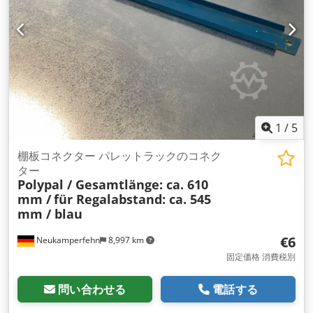
1
/
5
棚板コネクター パレットラックのコネク
ター
Polypal / Gesamtlänge: ca. 610
mm /
für Regalabstand: ca. 545
mm / blau
€6
Neukamperfehn
8,997 km
固定価格 消費税別
問い合わせる
電話する