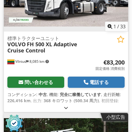
1
/
33
標準トラクターユニット
VOLVO
FH 500 XL Adaptive
Cruise Control
€83,200
Vilnius
8,085 km
固定価格 消費税別
問い合わせる
電話する
コンディション:
中古
, 機能:
完全に稼働しています
, 走行距離:
226,416 km
, 出力:
368 キロワット (500.34 馬力)
, 初回登録:
02/2025
, 燃料の種類:
ディーゼル
, 総重量:
8,178 kg（キログラ
ム）
, アクスル構成:
4x2
, ホイールベース:
380 mm
, 色:
白色
,
小型広告
変速方式:
オートマチック
, 排出クラス:
ユーロ6
, 製造年:
2025
,
シリンダー数:
6
, 排気量:
12,777 cm³
, ステアリングホイールの
位置:
左
, 装備:
パワーステアリング, 整備記録全完備
,