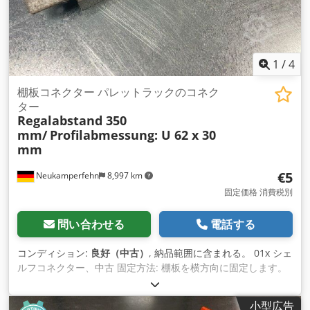
1
/
4
棚板コネクター パレットラックのコネク
ター
Regalabstand 350
mm/
Profilabmessung: U 62 x 30
mm
€5
Neukamperfehn
8,997 km
固定価格 消費税別
問い合わせる
電話する
コンディション:
良好（中古）
, 納品範囲に含まれる。 01x シェ
ルフコネクター、中古 固定方法: 棚板を横方向に固定します。
表面処理: 亜鉛メッキ 全長: 450 mm 棚板間隔: 約350 mm
Codpfx Amsi Euzdsmorf プロファイル寸法: U 62 x 30 mm 重
小型広告