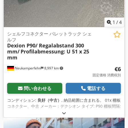
1
/
4
シェルフコネクター パレットラック シェ
ルフ
Dexion P90/ Regalabstand 300
mm/
Profilabmessung: U 51 x 25
mm
€6
Neukamperfehn
8,997 km
固定価格 消費税別
問い合わせる
電話する
コンディション:
良好（中古）
, 納品範囲に含まれる。 01x 棚板
コネクター、中古 メーカー：デクシオン タイプ: P90 棚板間隔:
約300mm 全長: 約380 mm 断面: U 51 x 25 mm Cedpfxsi Enw
Sj Ammorf 材質色：センジミール亜鉛メッキ 重量：0.47 kg｜
個数：1個