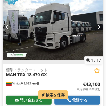
1
/
17
標準トラクターユニット
MAN
TGX 18.470 GX
€43,100
Vilnius
8,085 km
固定価格 消費税別
検索を保存
問い合わせる
電話する