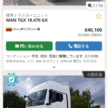
1
/
16
標準トラクターユニット
MAN
TGX 18.470 GX
€40,100
Vilnius
8,085 km
固定価格 消費税別
問い合わせる
電話する
コンディション:
中古
, 機能:
完全に稼働しています
, 走行距離:
478,916 km
, 出力:
346 キロワット (470.43 馬力)
, 初回登録:
08/2022
, 燃料の種類:
ディーゼル
, 総重量:
8,088 kg（キログラ
ム）
, アクスル構成:
4x2
, ホイールベース:
390 mm
, 色:
白色
,
小型広告
変速方式:
オートマチック
, 排出クラス:
ユーロ6
, 製造年:
2022
,
シリンダー数:
6
, 排気量:
12,419 cm³
, ステアリングホイールの
位置:
左
, 装備:
パワーステアリング, 整備記録全完備
,