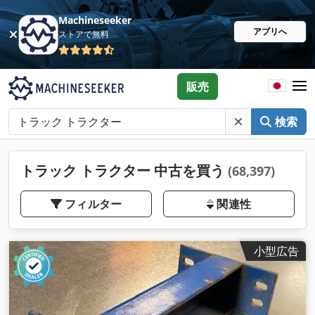
Machineseeker
アプリへ
ストアで無料
販売
検索
トラック トラクター 中古を買う
(68,397)
フィルター
関連性
小型広告