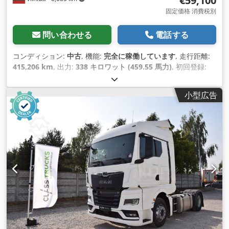
€59,100
固定価格 消費税別
問い合わせる
電話する
コンディション:
中古
, 機能:
完全に稼働しています
, 走行距離:
415,206 km
, 出力:
338 キロワット (459.55 馬力)
, 初回登録:
03/2023
, 燃料の種類:
ディーゼル
, 総重量:
8,461 kg（キログラ
ム）
, アクスル構成:
4x2
, ホイールベース:
380 mm
, 色:
白色
,
小型広告
変速方式:
オートマチック
, 排出クラス:
ユーロ6
, 製造年:
2023
,
シリンダー数:
6
, 排気量:
12,777 cm³
, ステアリングホイールの
位置:
左
, 装備:
パワーステアリング, 整備記録全完備
,