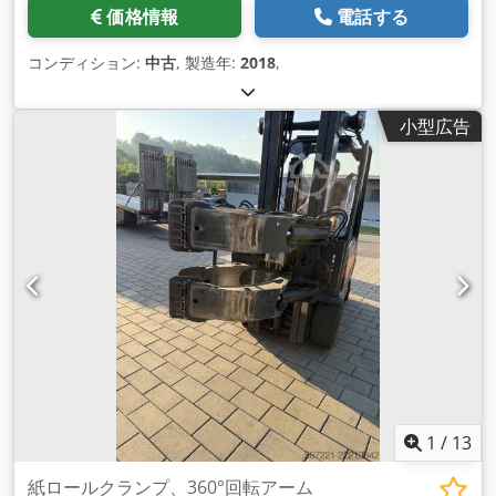
価格情報
電話する
コンディション:
中古
, 製造年:
2018
,
小型広告
1
/
13
紙ロールクランプ、360°回転アーム