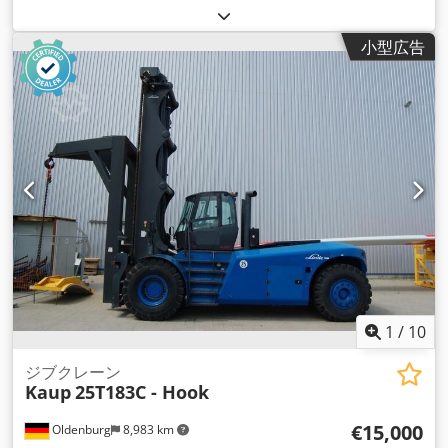
kg（キログラム）
,
小型広告
1
/
10
ジブクレーン
Kaup
25T183C - Hook
€15,000
Oldenburg
8,983 km