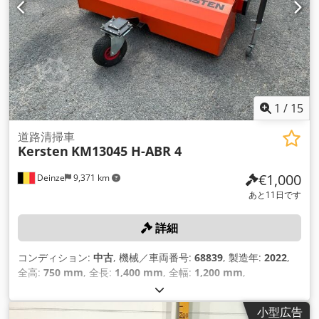
1
/
15
道路清掃車
Kersten
KM13045 H-ABR 4
€1,000
Deinze
9,371 km
あと11日です
詳細
コンディション:
中古
, 機械／車両番号:
68839
, 製造年:
2022
,
全高:
750 mm
, 全長:
1,400 mm
, 全幅:
1,200 mm
,
小型広告