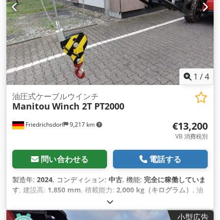
1
/
4
油圧式ケーブルウインチ
Manitou
Winch 2T PT2000
€13,200
Friedrichsdorf
9,217 km
VB 消費税別
問い合わせる
電話する
製造年:
2024
, コンディション:
中古
, 機能:
完全に稼働していま
す
, 建設高:
1,850 mm
, 積載能力:
2,000 kg（キログラム）
, 油
圧ケーブルウインチ 技術的状態: 新品 Cjdpjv N Rzxjfx Abhjha
小型広告