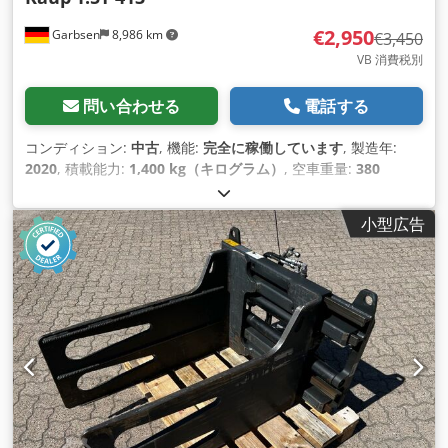
€2,950
Garbsen
8,986 km
€3,450
VB 消費税別
問い合わせる
電話する
コンディション:
中古
, 機能:
完全に稼働しています
, 製造年:
2020
, 積載能力:
1,400 kg（キログラム）
, 空車重量:
380
kg（キログラム）
, 駆動方式:
Keine
,
小型広告