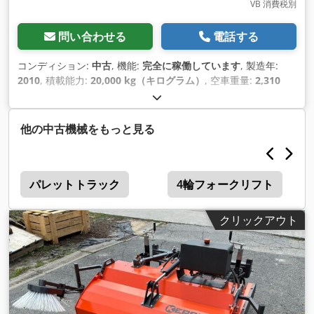
VB 消費税別
問い合わせる
電話する
コンディション:
中古
, 機能:
完全に稼働しています
, 製造年:
2010
, 積載能力:
20,000 kg（キログラム）
, 空車重量:
2,310
kg（キログラム）
,
他の中古機械をもっと見る
パレットトラック
4輪フォークリフト
クリックアウト