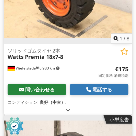
1
/
8
ソリッドゴムタイヤ 2本
Watts
Premia 18x7-8
€175
Wiefelstede
8,980 km
固定価格 消費税別
問い合わせる
電話する
コンディション:
良好（中古）
,
小型広告