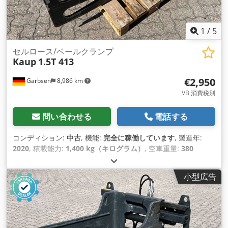
1
/
5
セルロース/ベールクランプ
Kaup
1.5T 413
€2,950
Garbsen
8,986 km
VB 消費税別
問い合わせる
電話する
コンディション:
中古
, 機能:
完全に稼働しています
, 製造年:
2020
, 積載能力:
1,400 kg（キログラム）
, 空車重量:
380
kg（キログラム）
, 駆動方式:
Keine
,
小型広告