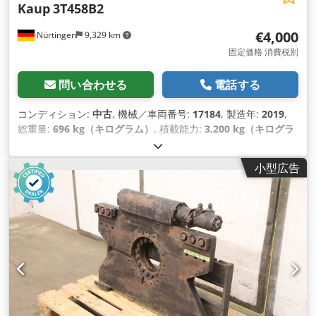
Kaup
3T458B2
€4,000
Nürtingen
9,329 km
固定価格 消費税別
問い合わせる
電話する
コンディション:
中古
, 機械／車両番号:
17184
, 製造年:
2019
,
総重量:
696 kg（キログラム）
, 積載能力:
3,200 kg（キログラ
ム）
, 荷重中心:
675 mm
, 作業範囲:
1,350 mm
,
小型広告