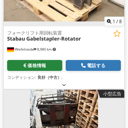
1
/
8
フォークリフト用回転装置
Stabau
Gabelstapler-Rotator
Wiefelstede
8,980 km
価格情報
電話する
コンディション:
良好（中古）
,
小型広告