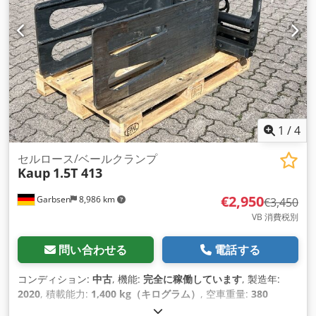
1
/
4
セルロース/ベールクランプ
Kaup
1.5T 413
€2,950
Garbsen
8,986 km
€3,450
VB 消費税別
問い合わせる
電話する
コンディション:
中古
, 機能:
完全に稼働しています
, 製造年:
2020
, 積載能力:
1,400 kg（キログラム）
, 空車重量:
380
kg（キログラム）
, 駆動方式:
Keine
,