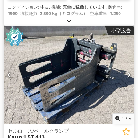
コンディション:
中古
, 機能:
完全に稼働しています
, 製造年:
1900
, 積載能力:
2,500 kg（キログラム）
, 空車重量:
1,250
kg（キログラム）
, 建設高:
1,400 mm
,
小型広告
1
/
5
セルロース/ベールクランプ
Kaup
1.5T 413