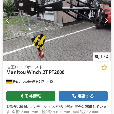
1
/
4
油圧ロープホイスト
Manitou
Winch 2T PT2000
Friedrichsdorf
9,217 km
価格情報
電話する
製造年:
2016
, コンディション:
中古
, 機能:
完全に稼働していま
す
, 全長:
2,000 mm
, 建設高:
1,850 mm
, 積載能力:
2,000