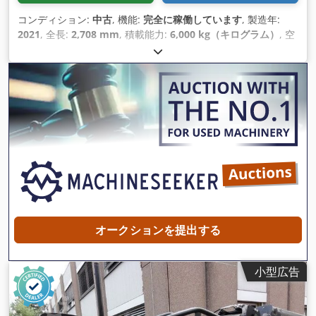
コンディション:
中古
, 機能:
完全に稼働しています
, 製造年:
2021
, 全長:
2,708 mm
, 積載能力:
6,000 kg（キログラム）
, 空
車重量:
282 kg（キログラム）
, 建設高:
800 mm
, 建設幅:
830
mm
,
オークションを提出する
小型広告