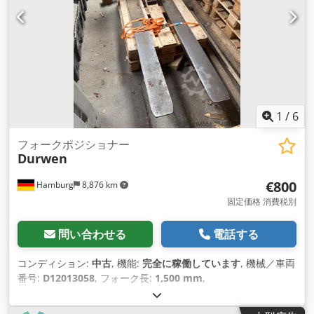
1
/
6
フォークポジショナー
Durwen
€800
Hamburg
8,876 km
固定価格 消費税別
問い合わせる
電話する
コンディション:
中古
, 機能:
完全に稼働しています
, 機械／車両
番号:
D12013058
, フォーク長:
1,500 mm
,