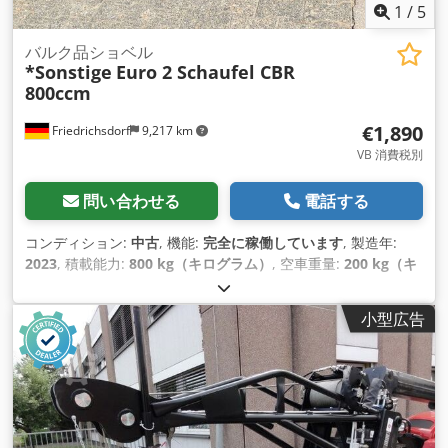
1
/
5
バルク品ショベル
*Sonstige
Euro 2 Schaufel CBR
800ccm
€1,890
Friedrichsdorf
9,217 km
VB 消費税別
問い合わせる
電話する
コンディション:
中古
, 機能:
完全に稼働しています
, 製造年:
2023
, 積載能力:
800 kg（キログラム）
, 空車重量:
200 kg（キ
ログラム）
, 建設幅:
1,800 mm
, バルク材ショベル 技術的条件:
新品 説明: 密度2100 kg/m3 の材料の運搬 穀物、土、砂利など
小型広告
の運搬に最適。ヘビーデューティ仕様の補強構造 より高い精度
を実現するレベリングエイド オプションでボルト固定式LDRシ
ューバーを一部モデルで利用可能 Cjdpeu Dyd Njfx Abhoha