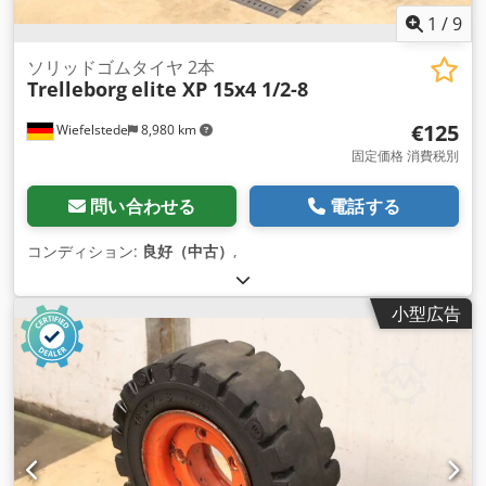
1
/
9
ソリッドゴムタイヤ 2本
Trelleborg
elite XP 15x4 1/2-8
€125
Wiefelstede
8,980 km
固定価格 消費税別
問い合わせる
電話する
コンディション:
良好（中古）
,
小型広告