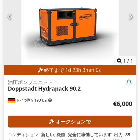
1
/
1
終了まで
1
d
23
h
3
min
4
s
油圧ポンプユニット
Doppstadt
Hydrapack 90.2
ドイツ
9,193 km
€6,000
オークションで
コンディション:
新しい
, 機能:
完全に稼働しています
, 出力:
85