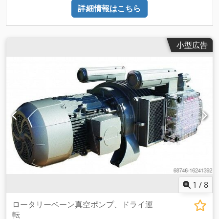
60 Hz) 重量 約 240 / 290 kg (50 / 60 Hz) 寸法（長さ×幅×高
詳細情報はこちら
さ） 1050 x 515 x 450 / 1065 x 515 x 450 mm 1065 x 515 x
450 mm (50 / 60 Hz) ガス入口 / 出口 G 2" / R 1"
小型広告
1
/
8
ロータリーベーン真空ポンプ、ドライ運
転