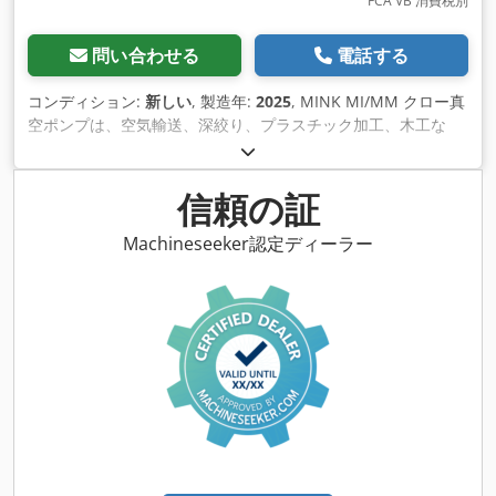
FCA VB 消費税別
問い合わせる
電話する
コンディション:
新しい
, 製造年:
2025
, MINK MI/MM クロー真
空ポンプは、空気輸送、深絞り、プラスチック加工、木工な
ど、信頼性の高い工業用真空生成用に特別に開発されました。
これらの真空ポンプは非常に高い効率を達成します。ライフサ
イクル全体を通して、一貫して高い排気速度を実現します。ま
信頼の証
た、同出力の従来 の真空発生装置よりも大幅に低いエネルギー
消費でこれを実現します。 非接触の作動原理は、事実上メンテ
Machineseeker認定ディーラー
ナンスフリーの利点を提供します。内部のどの可動部品も互い
に接触しません。部品は摩耗せず、メンテナ ンス作業は最小限
に抑えられます。 実績のあるドライクロー真空技術により、
MINK MI/MMは圧縮チャンバー内に作動液がなくても運転でき
ます。このため、送液の汚染や環境への排出がありません。
Dwjdpfxotu H Eio Al Soa 公称ポンピング速度 245 / 290 m³/h
(50 / 60 Hz) 最終圧力 100 hPa (mbar) (50 / 60 Hz) 最終圧力
（連続運転） 200 hPa (mbar) (50 / 60 Hz) 定格モーター出力
5.1 / 6.8 kW (50 / 60 Hz) 公称モーター回転数 3000 / 3600
min-¹ (50 / 60 Hz) 音圧レベル (ISO 2151) 75 / 79 dB(A) (50 /