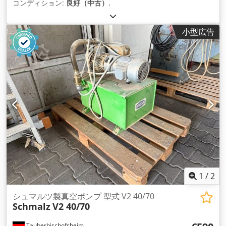
コンディション:
良好（中古）
,
小型広告
1
/
2
シュマルツ製真空ポンプ 型式 V2 40/70
Schmalz
V2 40/70
Tauberbischofsheim