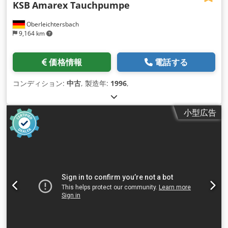
KSB
Amarex Tauchpumpe
Oberleichtersbach
9,164 km
価格情報
電話する
コンディション:
中古
, 製造年:
1996
,
小型広告