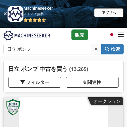
Machineseeker
アプリへ
ストアで無料
販売
検索
日立 ポンプ 中古を買う
(13,265)
フィルター
関連性
オークション