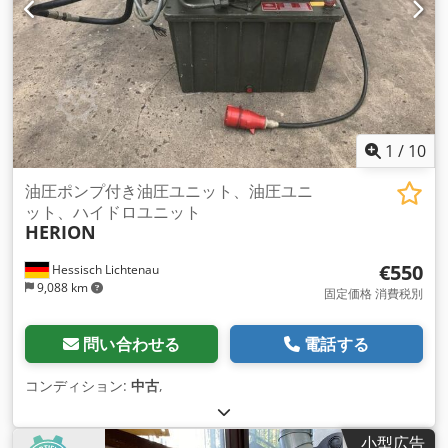
1
/
10
油圧ポンプ付き油圧ユニット、油圧ユニ
ット、ハイドロユニット
HERION
€550
Hessisch Lichtenau
9,088 km
固定価格 消費税別
問い合わせる
電話する
コンディション:
中古
,
小型広告