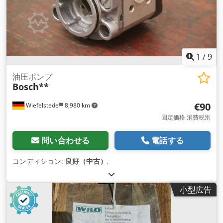
1
/
9
油圧ポンプ
Bosch**
€90
Wiefelstede
8,980 km
固定価格 消費税別
問い合わせる
電話する
コンディション:
良好（中古）
,
小型広告