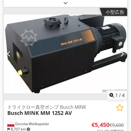
ゼル
, 総重量:
26,000 kg（キログラム）
, アクスル構成:
3軸
, 次
回検査（TÜV）:
05/2026
, 色:
白色
, 変速方式:
オートマチック
,
小型広告
排出クラス:
ユーロ6
, 製造年:
2016
, 装備:
ABS（アンチロッ
ク・ブレーキ・システム）, パーキングヒーター, 電子安定制御
プログラム (ESP)
,
1
/
4
ドライクロー真空ポンプ Busch MINK
Busch
MINK MM 1252 AV
€5,450
Gorzów Wielkopolski
€9,600
8,707 km