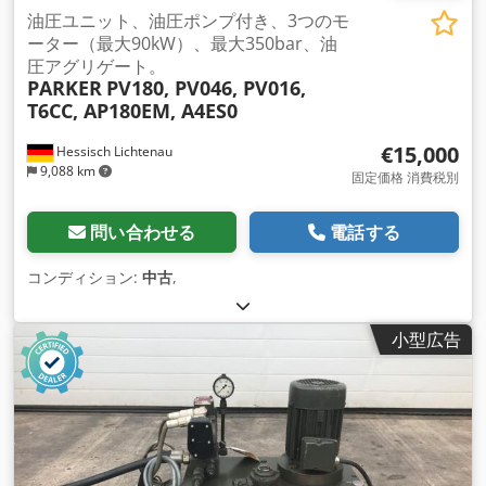
油圧ユニット、油圧ポンプ付き、3つのモ
ーター（最大90kW）、最大350bar、油
圧アグリゲート。
PARKER
PV180, PV046, PV016,
T6CC, AP180EM, A4ES0
€15,000
Hessisch Lichtenau
9,088 km
固定価格 消費税別
問い合わせる
電話する
コンディション:
中古
,
小型広告