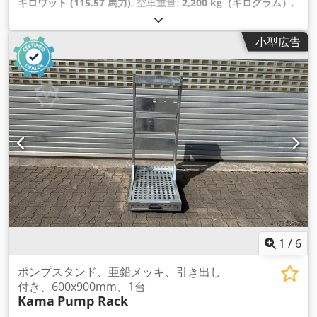
キロワット (115.57 馬力)
, 空車重量:
2,200 kg（キログラム）
,
燃料タンク容量:
200 l
,
小型広告
1
/
6
ポンプスタンド、亜鉛メッキ、引き出し
付き、600x900mm、1台
Kama
Pump Rack