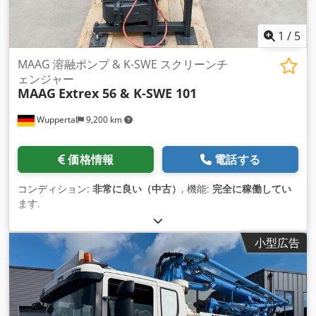
1
/
5
MAAG 溶融ポンプ & K-SWE スクリーンチ
ェンジャー
MAAG
Extrex 56 & K-SWE 101
Wuppertal
9,200 km
価格情報
電話する
コンディション:
非常に良い（中古）
, 機能:
完全に稼働してい
ます
,
小型広告