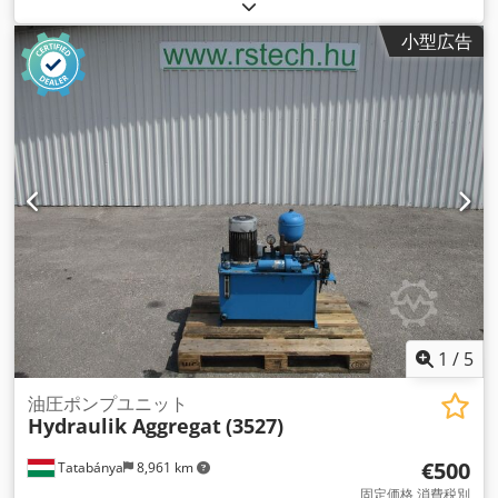
小型広告
1
/
5
油圧ポンプユニット
Hydraulik Aggregat
(3527)
€500
Tatabánya
8,961 km
固定価格 消費税別