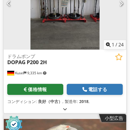
1
/
24
ドラムポンプ
DOPAG
P200 2H
Kusel
9,335 km
価格情報
電話する
コンディション:
良好（中古）
, 製造年:
2018
,
小型広告