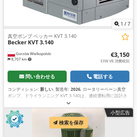
騒音レベル 60 Hz 79.0 dB(A) 重量 151.0 kg モーターなし
1
/
7
真空ポンプ ベッカー KVT 3.140
Becker
KVT 3.140
€3,150
Gorzów Wielkopolski
8,707 km
EXW VB 消費税別
問い合わせる
電話する
コンディション:
新しい
, 製造年:
2026
, ロータリーベーン真空
ポンプ、ドライランニング KVT 3.140は、連続運転用に設計さ
れたドライランニング式の粗真空用容積型ポンプです。グラフ
ァイト複合材料製の自己潤滑式ベーンを使用 しており、最小限
小型広告
のメンテナンスのみで、オイル交換は不要です。 100％ドライ
ランニング（オイルフリー）運転 ベーンの長寿命 連続運転が
検索を保存
可能 仕様 流量 50 Hz 129 m³/h 絶対真空 50 Hz 100 mbar 出力
50 Hz 4.0 kW 騒音レベル 50 Hz 76.0 dB(A) 流量 60 Hz 154