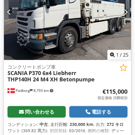
1
/
25
コンクリートポンプ車
SCANIA
P370 6x4 Liebherr
THP140H 24 M4 XH Betonpumpe
€115,000
Padborg
8,793 km
固定価格 消費税別
問い合わせる
電話する
コンディション:
中古
, 走行距離:
230,000 km
, 出力:
272 キロ
ワット (369.82 馬力)
, 初回登録:
03/2016
, 燃料の種類:
ディー