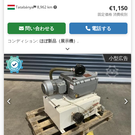
€1,150
Tatabánya
8,962 km
固定価格 消費税別
問い合わせる
電話する
コンディション:
ほぼ新品（展示機）
,
小型広告