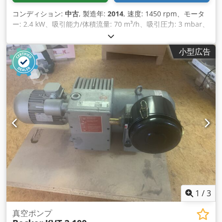
コンディション:
中古
, 製造年:
2014
, 速度: 1450 rpm、モータ
ー: 2.4 kW、吸引能力/体積流量: 70 m³/h、吸引圧力: 3 mbar、
ボイラー: 動作圧力 0.99 bar、内容量/リットル: 90 動作。温度
50℃ 年 1989 番号 400 100 保管場所: サプライヤー Dsdpevvi
小型広告
Nnjfx Al Sswa
1
/
3
真空ポンプ