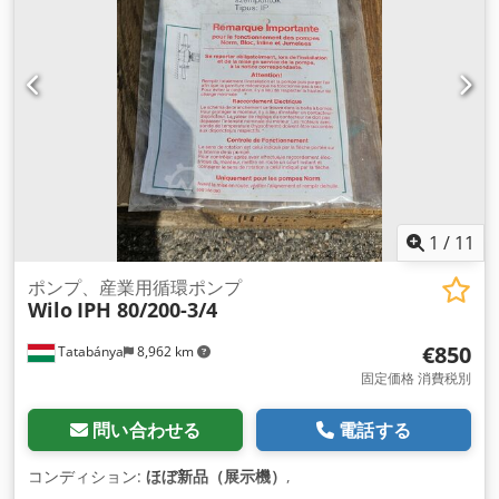
1
/
11
ポンプ、産業用循環ポンプ
Wilo
IPH 80/200-3/4
€850
Tatabánya
8,962 km
固定価格 消費税別
問い合わせる
電話する
コンディション:
ほぼ新品（展示機）
,