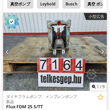
プ
真空ポンプ
Leybold
Busch
真空 ポンプ
小型広告
1
/
9
ダイヤフラムポンプ、メンブレンポンプ
新品
Flux
FDM 25 S/TT