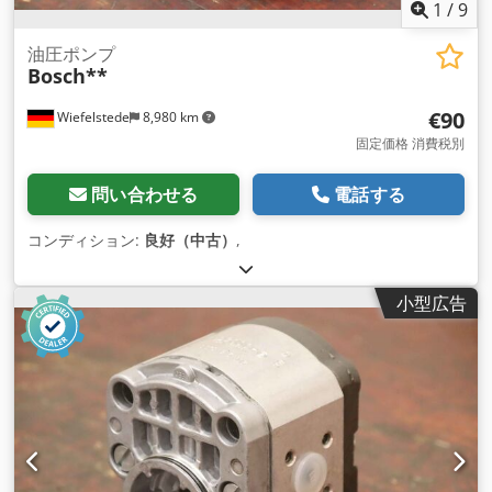
1
/
9
油圧ポンプ
Bosch**
€90
Wiefelstede
8,980 km
固定価格 消費税別
問い合わせる
電話する
コンディション:
良好（中古）
,
小型広告