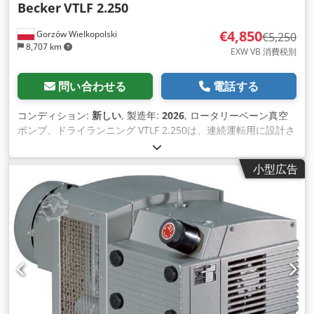
Becker
VTLF 2.250
€4,850
Gorzów Wielkopolski
€5,250
8,707 km
EXW VB 消費税別
問い合わせる
電話する
コンディション:
新しい
, 製造年:
2026
, ロータリーベーン真空
ポンプ、ドライランニング VTLF 2.250は、連続運転用に設計さ
れた粗真空用のドライランニング式容積型ポンプです。グラフ
ァイト複合材料の自己潤滑ベーンを使用し、 最小限のメンテナ
小型広告
ンスのみで、オイル交換は不要です。 特長 100%ドライランニ
ング（オイルフリー）運転 低騒音運転 Dwodpfotty Dujx Al Sja
ベーンの長寿命 連続運転が可能 空冷式 1軸のダイレクトドライ
ブ コンパクト設計 幅広いモーターをご用意 利点 運転コストと
メンテナンスコストが低い サイクルタイムが不要 静かな運転 -
サイレンサーハウジングが不要 省スペース シンプルな設計に
より、現場でのメンテナンスが迅速かつ容易で、ダウンタイム
を短縮 仕様 体積流量 50 Hz 244 m³/h 絶対真空度 50 Hz 200
mbar 出力 50 Hz 5.5 kW 騒音レベル 50 Hz 77.0 dB(A) 流量 60
Hz 286 m³/h 絶対真空 60 Hz 200 mbar パワー 60 Hz 6.6 kW