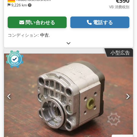
€590
9,226 km
VB 消費税別
問い合わせる
電話する
コンディション:
中古
,
小型広告