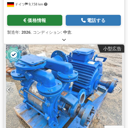
ドイツ
9,158 km
価格情報
電話する
製造年:
2026
, コンディション:
中古
,
小型広告