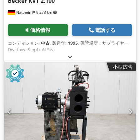
Becker
KVT 2.100
Nattheim
9,278 km
価格情報
電話する
コンディション:
中古
, 製造年:
1995
, 保管場所：サプライヤー
Dwjdovvi Siopfx Al Sea
小型広告