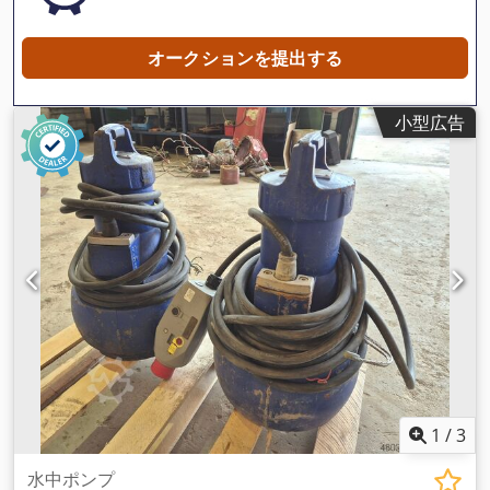
オークションを提出する
小型広告
1
/
3
水中ポンプ