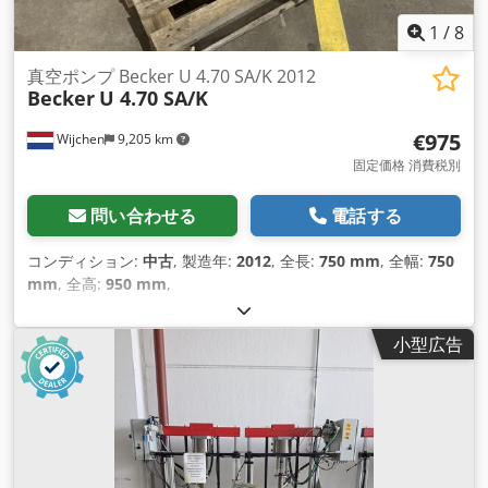
1
/
8
真空ポンプ Becker U 4.70 SA/K 2012
Becker
U 4.70 SA/K
€975
Wijchen
9,205 km
固定価格 消費税別
問い合わせる
電話する
コンディション:
中古
, 製造年:
2012
, 全長:
750 mm
, 全幅:
750
mm
, 全高:
950 mm
,
小型広告