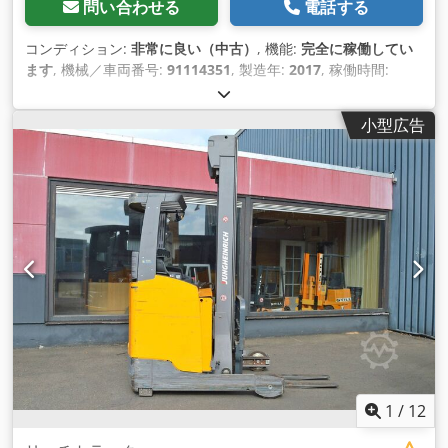
問い合わせる
電話する
コンディション:
非常に良い（中古）
, 機能:
完全に稼働してい
ます
, 機械／車両番号:
91114351
, 製造年:
2017
, 稼働時間:
7,783 h
, 積載能力:
1,400 kg（キログラム）
, 揚程:
7,100 mm
,
フリーリフト:
2,200 mm
, 荷重中心:
600 mm
, 燃料の種類:
電
小型広告
気
, マスト型式:
トリプレックス
, バッテリー容量:
775 ああ
, バ
ッテリー電圧:
48 V
, フロントタイヤタイプ:
ポリウレタンタイ
ヤ（ノンマーキング）
, 後輪タイヤの種類:
ポリウレタンタイヤ
（ノンマーキング）
, 空車重量:
3,540 kg（キログラム）
, 装備:
サイドシフト
,
1
/
12