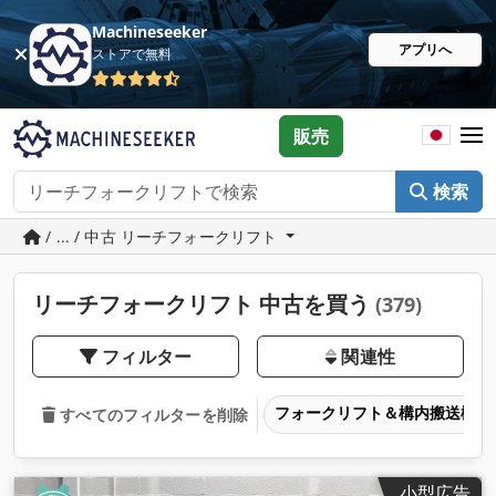
Machineseeker
アプリへ
ストアで無料
販売
検索
/ ... / 中古 リーチフォークリフト
リーチフォークリフト 中古を買う
(379)
フィルター
関連性
フォークリフト＆構内搬送機器
すべてのフィルターを削除
小型広告