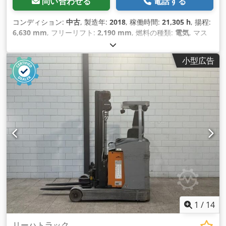
問い合わせる
電話する
コンディション:
中古
, 製造年:
2018
, 稼働時間:
21,305 h
, 揚程:
6,630 mm
, フリーリフト:
2,190 mm
, 燃料の種類:
電気
, マス
ト型式:
トリプレックス
, フォーク長:
1,140 mm
, フォーク幅:
800 mm
, 全高:
2,800 mm
, 全長:
2,000 mm
, 全幅:
1,280 mm
,
小型広告
色:
シルバー
,
1
/
14
リーハトラック