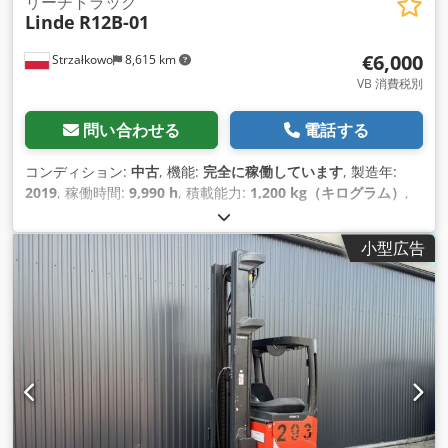
リーチトラック
Linde
R12B-01
€6,000
Strzałkowo
8,615 km
VB 消費税別
問い合わせる
電話する
コンディション:
中古
, 機能:
完全に稼働しています
, 製造年:
2019
, 稼働時間:
9,990 h
, 積載能力:
1,200 kg（キログラム）
,
揚程:
7,260 mm
, フリーリフト:
2,407 mm
, 燃料の種類:
電気
,
マスト型式:
トリプレックス
, 建設高:
3,074 mm
, 駆動方式:
小型広告
Elektro
,