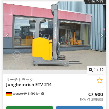
小型広告
2,490 mm
, フォークキャリッジ幅:
813 mm
, フォーク長:
1,150 mm
, 空車重量:
3,530 kg（キログラム）
, 全長:
1,417
mm
, 駆動方式:
Elektro
, 建設幅:
1,270 mm
,
1
/
12
リーチトラック
Jungheinrich
ETV 214
€7,900
Wunstorf
8,996 km
EXW VB 消費税別