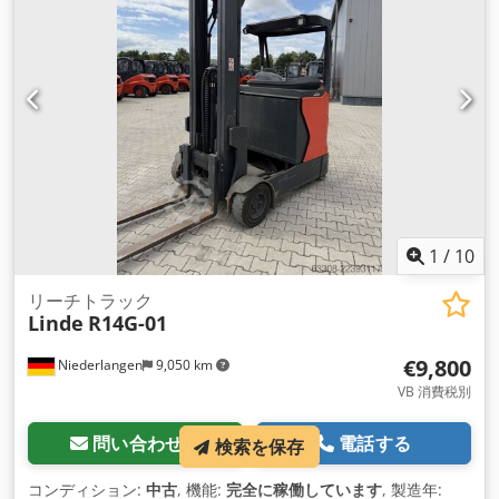
イヤ（ノンマーキング）
, 空車重量:
3,454 kg（キログラム）
,
装備:
サイドシフト
,
1
/
10
リーチトラック
Linde
R14G-01
€9,800
Niederlangen
9,050 km
VB 消費税別
問い合わせる
電話する
検索を保存
コンディション:
中古
, 機能:
完全に稼働しています
, 製造年: