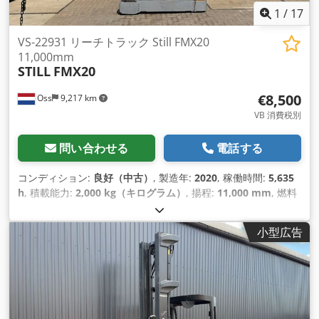
1
/
17
VS-22931 リーチトラック Still FMX20
11,000mm
STILL
FMX20
€8,500
Oss
9,217 km
VB 消費税別
問い合わせる
電話する
コンディション:
良好（中古）
, 製造年:
2020
, 稼働時間:
5,635
h
, 積載能力:
2,000 kg（キログラム）
, 揚程:
11,000 mm
, 燃料
の種類:
電気
, マスト型式:
トリプレックス
, 建設高:
4,300 mm
,
空車重量:
4,600 kg（キログラム）
, 走行距離:
5,635 km
,
小型広告