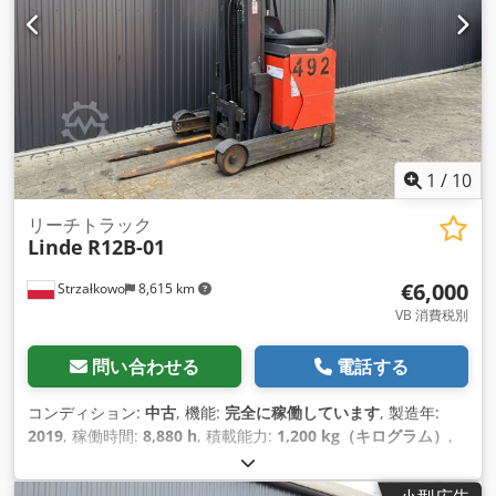
1
/
10
リーチトラック
Linde
R12B-01
€6,000
Strzałkowo
8,615 km
VB 消費税別
問い合わせる
電話する
コンディション:
中古
, 機能:
完全に稼働しています
, 製造年:
2019
, 稼働時間:
8,880 h
, 積載能力:
1,200 kg（キログラム）
,
揚程:
7,260 mm
, フリーリフト:
2,407 mm
, 燃料の種類:
電気
,
マスト型式:
トリプレックス
, 建設高:
3,074 mm
, 駆動方式: