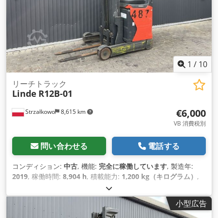
1
/
10
リーチトラック
Linde
R12B-01
€6,000
Strzałkowo
8,615 km
VB 消費税別
問い合わせる
電話する
コンディション:
中古
, 機能:
完全に稼働しています
, 製造年:
2019
, 稼働時間:
8,904 h
, 積載能力:
1,200 kg（キログラム）
,
揚程:
7,260 mm
, フリーリフト:
2,161 mm
, 燃料の種類:
電気
,
マスト型式:
トリプレックス
, 建設高:
3,144 mm
, 駆動方式:
小型広告
Elektro
,