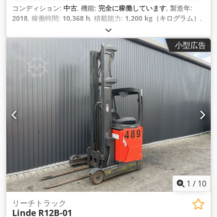
コンディション:
中古
, 機能:
完全に稼働しています
, 製造年:
2018
, 稼働時間:
10,368 h
, 積載能力:
1,200 kg（キログラム）
,
揚程:
7,260 mm
, フリーリフト:
2,161 mm
, 燃料の種類:
電気
,
マスト型式:
トリプレックス
, 建設高:
3,144 mm
, 駆動方式:
小型広告
Elektro
,
1
/
10
リーチトラック
Linde
R12B-01