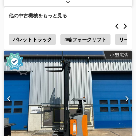
ック
,
他の中古機械をもっと見る
ト
パレットトラック
4輪フォークリフト
リーチ
小型広告