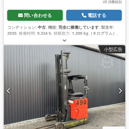
VB 消費税別
問い合わせる
電話する
コンディション:
中古
, 機能:
完全に稼働しています
, 製造年:
2020
, 稼働時間:
9,334 h
, 積載能力:
1,200 kg（キログラム）
,
揚程:
7,260 mm
, フリーリフト:
2,161 mm
, 燃料の種類:
電気
,
マスト型式:
トリプレックス
, 建設高:
3,144 mm
, 駆動方式:
小型広告
Elektro
,