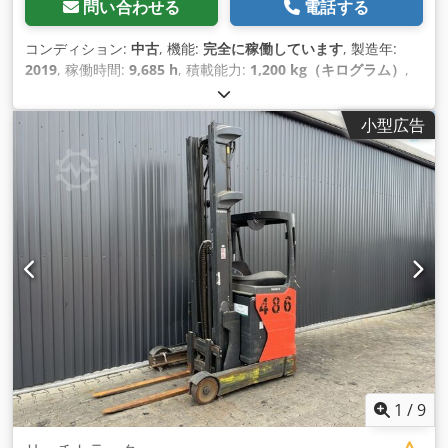
問い合わせる
電話する
コンディション:
中古
, 機能:
完全に稼働しています
, 製造年:
2019
, 稼働時間:
9,685 h
, 積載能力:
1,200 kg（キログラム）
,
揚程:
7,260 mm
, フリーリフト:
2,407 mm
, 燃料の種類:
電気
,
マスト型式:
トリプレックス
, 建設高:
3,074 mm
, 駆動方式:
小型広告
Elektro
,
1
/
9