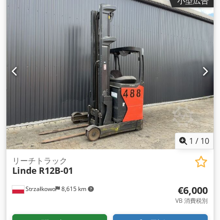
小型広告
Elektro
,
1
/
10
リーチトラック
Linde
R12B-01
€6,000
Strzałkowo
8,615 km
VB 消費税別