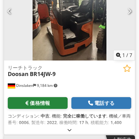
1
/
7
リーチトラック
Doosan
BR14JW-9
Dinslaken
9,184 km
価格情報
電話する
コンディション:
中古
, 機能:
完全に稼働しています
, 機械／車両
番号:
0006
, 製造年:
2022
, 稼働時間:
17 h
, 積載能力:
1,400
kg（キログラム）
, 揚程:
6,000 mm
, フリーリフト:
1,675
mm
, 燃料の種類:
電気
, マスト型式:
トリプレックス
, 建設高: