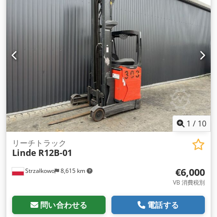
1
/
10
リーチトラック
Linde
R12B-01
€6,000
Strzałkowo
8,615 km
VB 消費税別
問い合わせる
電話する