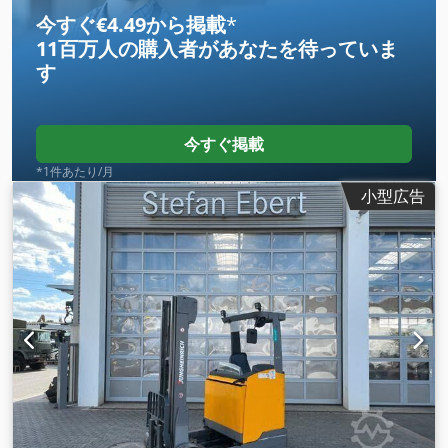
今すぐ€4.49から掲載
*
11百万人の購入者
があなたを待っていま
す
今すぐ掲載
*1件あたり/月
小型広告