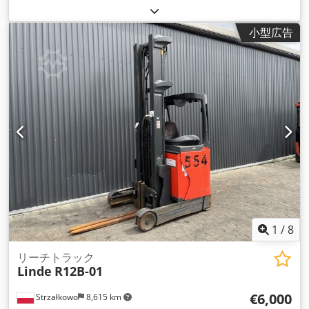
揚程:
7,260 mm
, フリーリフト:
2,407 mm
, 燃料の種類:
電気
,
マスト型式:
トリプレックス
, 建設高:
3,074 mm
, 駆動方式:
小型広告
Elektro
,
1
/
8
リーチトラック
Linde
R12B-01
€6,000
Strzałkowo
8,615 km