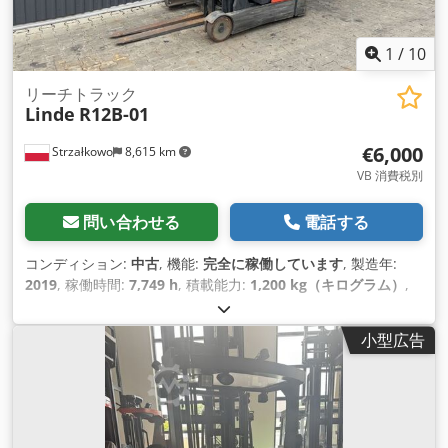
1
/
10
リーチトラック
Linde
R12B-01
€6,000
Strzałkowo
8,615 km
VB 消費税別
問い合わせる
電話する
コンディション:
中古
, 機能:
完全に稼働しています
, 製造年:
2019
, 稼働時間:
7,749 h
, 積載能力:
1,200 kg（キログラム）
,
揚程:
7,260 mm
, フリーリフト:
2,161 mm
, 燃料の種類:
電気
,
マスト型式:
トリプレックス
, 建設高:
3,144 mm
, 駆動方式:
小型広告
Elektro
,