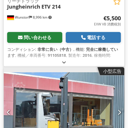
リーチトラック
Jungheinrich
ETV 214
€5,500
Wunstorf
8,996 km
EXW VB 消費税別
問い合わせる
電話する
コンディション:
非常に良い（中古）
, 機能:
完全に稼働してい
ます
, 機械／車両番号:
91105818
, 製造年:
2016
, 稼働時間:
8,254 h
, 積載能力:
1,400 kg（キログラム）
, 揚程:
7,100 mm
,
フリーリフト:
2,200 mm
, 荷重中心:
600 mm
, 燃料の種類:
電
小型広告
気
, マスト型式:
トリプレックス
, バッテリー容量:
775 ああ
, バ
ッテリー電圧:
48 V
, フロントタイヤタイプ:
ポリウレタンタイ
ヤ（ノンマーキング）
, 後輪タイヤの種類:
ポリウレタンタイヤ
（ノンマーキング）
, 空車重量:
3,535 kg（キログラム）
, 装備:
サイドシフト
,