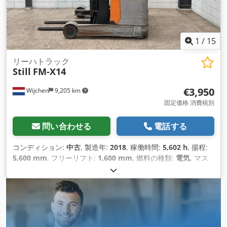
1
/
15
リーハトラック
Still
FM-X14
€3,950
Wijchen
9,205 km
固定価格 消費税別
問い合わせる
電話する
コンディション:
中古
, 製造年:
2018
, 稼働時間:
5,602 h
, 揚程:
5,600 mm
, フリーリフト:
1,600 mm
, 燃料の種類:
電気
, マス
ト型式:
トリプレックス
, フォーク長:
1,150 mm
, フォーク幅:
790 mm
, 全高:
2,400 mm
, 全長:
1,740 mm
, 全幅:
1,240 mm
,
色:
シルバー
,