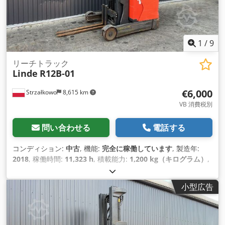
1
/
9
リーチトラック
Linde
R12B-01
€6,000
Strzałkowo
8,615 km
VB 消費税別
問い合わせる
電話する
コンディション:
中古
, 機能:
完全に稼働しています
, 製造年:
2018
, 稼働時間:
11,323 h
, 積載能力:
1,200 kg（キログラム）
,
揚程:
7,260 mm
, フリーリフト:
2,407 mm
, 燃料の種類:
電気
,
マスト型式:
トリプレックス
, 建設高:
3,074 mm
, 駆動方式:
小型広告
Elektro
,