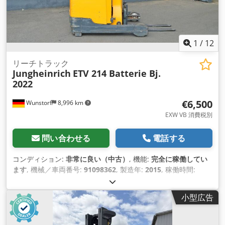
1
/
12
リーチトラック
Jungheinrich
ETV 214 Batterie Bj.
2022
€6,500
Wunstorf
8,996 km
EXW VB 消費税別
問い合わせる
電話する
コンディション:
非常に良い（中古）
, 機能:
完全に稼働してい
ます
, 機械／車両番号:
91098362
, 製造年:
2015
, 稼働時間:
10,059 h
, 積載能力:
1,400 kg（キログラム）
, 揚程:
7,100
mm
, フリーリフト:
2,200 mm
, 荷重中心:
600 mm
, 燃料の種
小型広告
類:
電気
, マスト型式:
トリプレックス
, バッテリー容量:
775 あ
あ
, バッテリー電圧:
48 V
, フロントタイヤタイプ:
ポリウレタン
タイヤ（ノンマーキング）
, 後輪タイヤの種類:
ポリウレタンタ