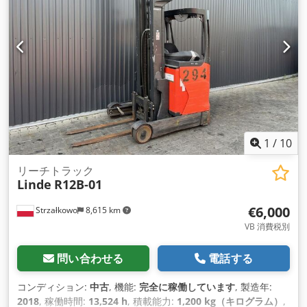
1
/
10
リーチトラック
Linde
R12B-01
€6,000
Strzałkowo
8,615 km
VB 消費税別
問い合わせる
電話する
コンディション:
中古
, 機能:
完全に稼働しています
, 製造年:
2018
, 稼働時間:
13,524 h
, 積載能力:
1,200 kg（キログラム）
,