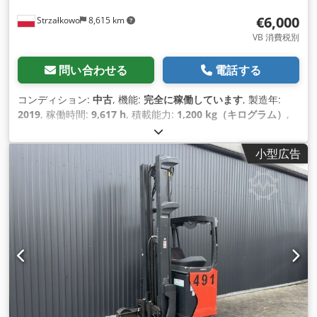
€6,000
Strzałkowo
8,615 km
VB 消費税別
問い合わせる
電話する
コンディション:
中古
, 機能:
完全に稼働しています
, 製造年:
2019
, 稼働時間:
9,617 h
, 積載能力:
1,200 kg（キログラム）
,
揚程:
7,260 mm
, フリーリフト:
2,161 mm
, 燃料の種類:
電気
,
マスト型式:
トリプレックス
, 建設高:
3,144 mm
, 駆動方式:
小型広告
Elektro
,