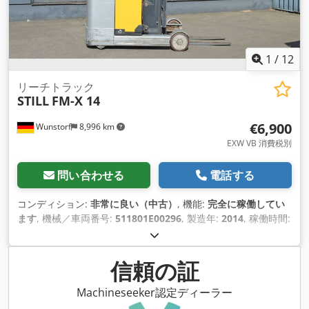
1
/
12
リーチトラック
STILL
FM-X 14
€6,900
Wunstorf
8,996 km
EXW VB 消費税別
問い合わせる
電話する
コンディション:
非常に良い（中古）
, 機能:
完全に稼働してい
ます
, 機械／車両番号:
511801E00296
, 製造年:
2014
, 稼働時間:
6,474 h
, 積載能力:
1,400 kg（キログラム）
, 揚程:
7,400 mm
,
フリーリフト:
2,300 mm
, 荷重中心:
600 mm
, 燃料の種類:
電
気
, マスト型式:
トリプレックス
, バッテリー容量:
775 ああ
, バ
信頼の証
ッテリー電圧:
48 V
, フロントタイヤタイプ:
ポリウレタンタイ
ヤ（ノンマーキング）
, 後輪タイヤの種類:
ポリウレタンタイヤ
Machineseeker認定ディーラー
（ノンマーキング）
, 空車重量:
3,379 kg（キログラム）
, 装備: