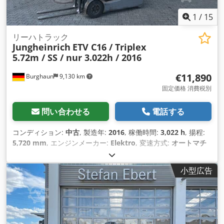
1
/
15
リーハトラック
Jungheinrich
ETV C16 / Triplex
5.72m / SS / nur 3.022h / 2016
€11,890
Burghaun
9,130 km
固定価格 消費税別
問い合わせる
電話する
コンディション:
中古
, 製造年:
2016
, 稼働時間:
3,022 h
, 揚程:
5,720 mm
, エンジンメーカー:
Elektro
, 変速方式:
オートマチ
ック
,
小型広告