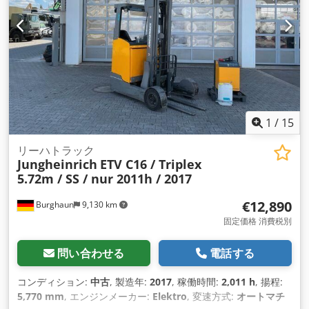
1
/
15
リーハトラック
Jungheinrich
ETV C16 / Triplex
5.72m / SS / nur 2011h / 2017
€12,890
Burghaun
9,130 km
固定価格 消費税別
問い合わせる
電話する
コンディション:
中古
, 製造年:
2017
, 稼働時間:
2,011 h
, 揚程:
5,770 mm
, エンジンメーカー:
Elektro
, 変速方式:
オートマチ