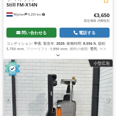
Still
FM-X14N
€3,650
Wijchen
9,205 km
固定価格 消費税別
問い合わせる
電話する
コンディション:
中古
, 製造年:
2020
, 稼働時間:
8,556 h
, 揚程:
5,750 mm
, フリーリフト:
1,890 mm
, 燃料の種類:
電気
, マス
ト型式:
トリプレックス
, フォーク長:
1,200 mm
, フォーク幅:
760 mm
, 全高:
2,450 mm
, 全長:
1,800 mm
, 全幅:
1,140 mm
,
小型広告
色:
グレー
,