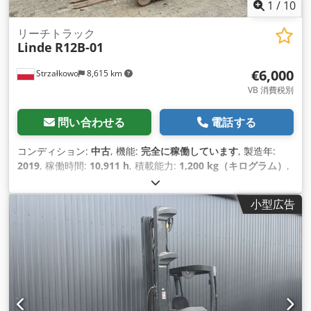
1
/
10
リーチトラック
Linde
R12B-01
€6,000
Strzałkowo
8,615 km
VB 消費税別
問い合わせる
電話する
コンディション:
中古
, 機能:
完全に稼働しています
, 製造年:
2019
, 稼働時間:
10,911 h
, 積載能力:
1,200 kg（キログラム）
,
揚程:
7,260 mm
, フリーリフト:
2,161 mm
, マスト型式:
トリ
プレックス
, 建設高:
3,144 mm
,
小型広告