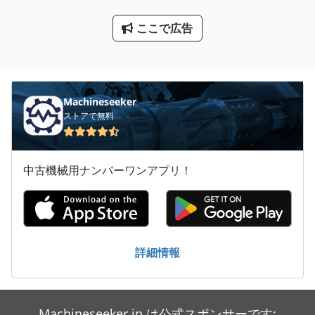
産業用掃除機
ここで広告
送風機
非常用発電機
Machineseeker
ストアで無料
中古機械用ナンバーワンアプリ！
詳細情報
Machineseeker.jp は公式スポンサーです: