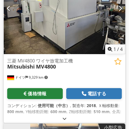
1
/
4
三菱 MV4800 ワイヤ放電加工機
Mitsubishi
MV4800
ドイツ
9,329 km
価格情報
電話する
コンディション:
使用可能（中古）
, 製造年:
2018
, Ｘ軸移動量:
800 mm
, Y軸移動距離:
600 mm
, Z軸移動距離:
510 mm
, 全高:
2,815 mm
, ワイヤー径（最大）:
0.3 mm
, 総重量:
5,700
kg（キログラム）
, 軸数:
5
, ワイヤー径（最小）:
0.1 mm
,
小型広告