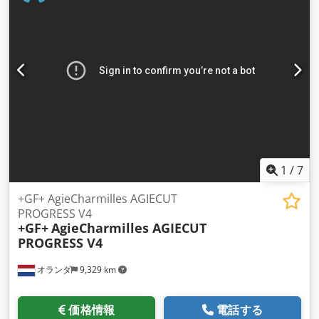
500 mm高さで30° 最大ワーク寸法: 1300 x 1000 x 510 mm 最
大ワーク重量: 3000 kg Dodpfx Alowvqwrjisck 達成可能な表面
粗さ: Ra: 0.20 µm 最大切断速度: 500 mm²/分 使用可能なワイ
ヤ径: 0.15～0.33 mm 自動ワイヤ供給およびワイヤ切断後の再
供給機能を備えたウォーターバスマシン 自動フロントドア付き
快適なセットアップが可能なAGIEJOGGERハンドボックス付属
AGIE IPG-Vジェネレーター AGIEVISION 5コントロール 寸法
（長さ×幅×高さ）: 2900 x 3050 x 2850 mm 正味重量: 6000 kg
本機はご注文後、清掃・オーバーホールを行います。 全機械部
品に6か月の保証を付与いたします。 据付および操作トレーニ
ングもご提供可能ですので、ぜひご相談ください。
1
/
7
+GF+ AgieCharmilles AGIECUT
PROGRESS V4
+GF+
AgieCharmilles AGIECUT
PROGRESS V4
オランダ
9,329 km
価格情報
電話する