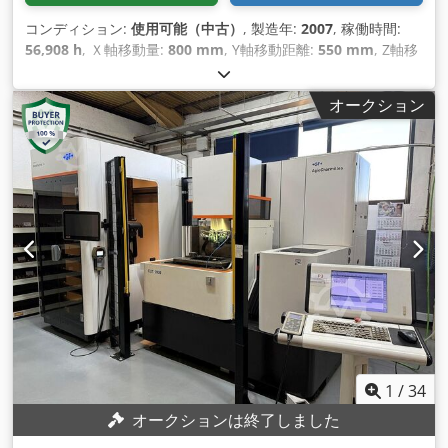
コンディション:
使用可能（中古）
, 製造年:
2007
, 稼働時間:
56,908 h
, Ｘ軸移動量:
800 mm
, Y軸移動距離:
550 mm
, Z軸移
動距離:
525 mm
, 全高:
510 mm
, 全幅:
1,000 mm
, ワイヤー径
（最大）:
0.3 mm
, 製品長さ（最大）:
1,300 mm
, 軸数:
5
, ワ
オークション
イヤー径（最小）:
0.1 mm
,
1
/
34
オークションは終了しました