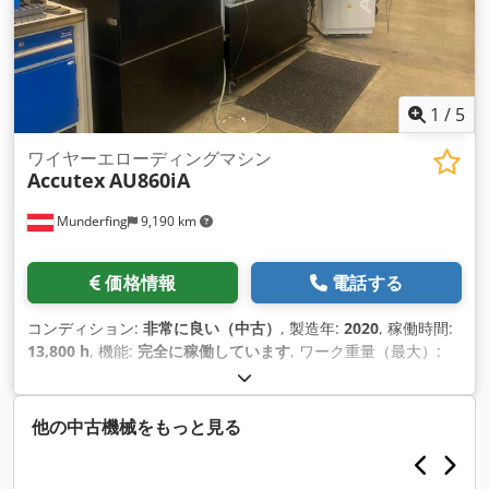
1
/
5
ワイヤーエローディングマシン
Accutex
AU860iA
Munderfing
9,190 km
価格情報
電話する
コンディション:
非常に良い（中古）
, 製造年:
2020
, 稼働時間:
13,800 h
, 機能:
完全に稼働しています
, ワーク重量（最大）:
5,000 kg（キログラム）
, Ｘ軸移動量:
800 mm
, Y軸移動距離:
600 mm
, Z軸移動距離:
600 mm
, 全高:
2,740 mm
, 全長:
3,600
mm
, 全幅:
3,900 mm
, ワイヤー径（最大）:
0.3 mm
, ワークピ
他の中古機械をもっと見る
ース高さ（最大）:
595 mm
, 加工物幅（最大）:
1,330 mm
, ワ
ーク長さ（最大）:
990 mm
, 総重量:
8,500 kg（キログラム）
,