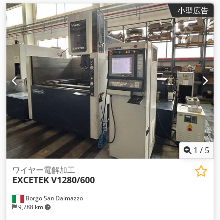
小型広告
1
/
5
ワイヤー電解加工
EXCETEK
V1280/600
Borgo San Dalmazzo
9,788 km