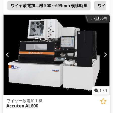
s
ワイヤ放電加工機 500～699mm 横移動量
ワイヤ放
小型広告
1
/
1
ワイヤー放電加工機
Accutex
AL600