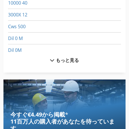
10000 40
3000X 12
Cws 500
Dil 0 M
Dil 0M
もっと見る
Dws 200
Fu 400
Karcher Km 700 S
Kgs 1670
Ls 703
今すぐ€4.49から掲載
*
11百万人の購入者
があなたを待っていま
Manitowoc 3900 T
す