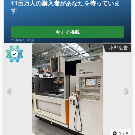
11百万人の購入者
があなたを待っていま
す
今すぐ掲載
*1件あたり/月
小型広告
1
/
8