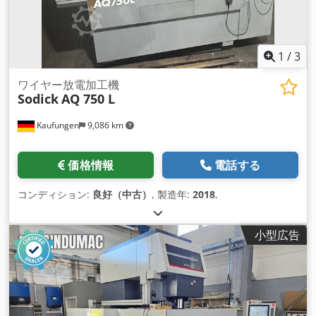
1
/
3
ワイヤー放電加工機
Sodick
AQ 750 L
Kaufungen
9,086 km
価格情報
電話する
コンディション:
良好（中古）
, 製造年:
2018
,
小型広告