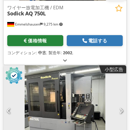
ワイヤー放電加工機 / EDM
Sodick
AQ 750L
Emmelshausen
9,275 km
価格情報
電話する
コンディション:
中古
, 製造年:
2002
,
小型広告