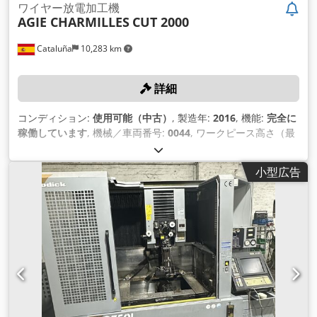
ワイヤー放電加工機
AGIE CHARMILLES
CUT 2000
Cataluña
10,283 km
詳細
コンディション:
使用可能（中古）
, 製造年:
2016
, 機能:
完全に
稼働しています
, 機械／車両番号:
0044
, ワークピース高さ（最
大）:
250 mm
, 加工物幅（最大）:
750 mm
, ワーク長さ（最
大）:
550 mm
, 送り長さ X軸:
350 mm
, Y軸送り長さ:
250
小型広告
mm
, 送り長さ Z軸:
256 mm
,