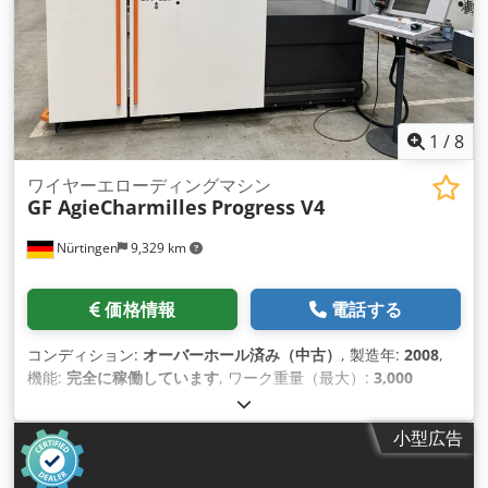
1
/
8
ワイヤーエローディングマシン
GF AgieCharmilles
Progress V4
Nürtingen
9,329 km
価格情報
電話する
コンディション:
オーバーホール済み（中古）
, 製造年:
2008
,
機能:
完全に稼働しています
, ワーク重量（最大）:
3,000
kg（キログラム）
, Ｘ軸移動量:
800 mm
, Y軸移動距離:
550
mm
, Z軸移動距離:
525 mm
, GF AgieCharmilles Progress V4
小型広告
製造年: 2008年 移動距離: X= 800 mm、Y= 550 mm、Z= 525
mm 移動距離: U= 800 mm、V=550 mm 最大テーパー角度: