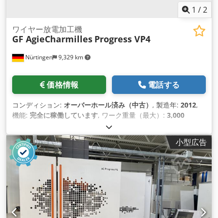
1
/
2
ワイヤー放電加工機
GF AgieCharmilles
Progress VP4
Nürtingen
9,329 km
価格情報
電話する
コンディション:
オーバーホール済み（中古）
, 製造年:
2012
,
機能:
完全に稼働しています
, ワーク重量（最大）:
3,000
kg（キログラム）
, Ｘ軸移動量:
800 mm
, Y軸移動距離:
550
mm
, Z軸移動距離:
525 mm
,
小型広告