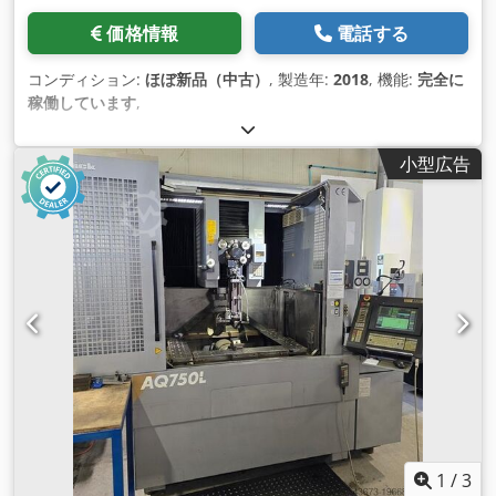
価格情報
電話する
コンディション:
ほぼ新品（中古）
, 製造年:
2018
, 機能:
完全に
稼働しています
,
小型広告
1
/
3