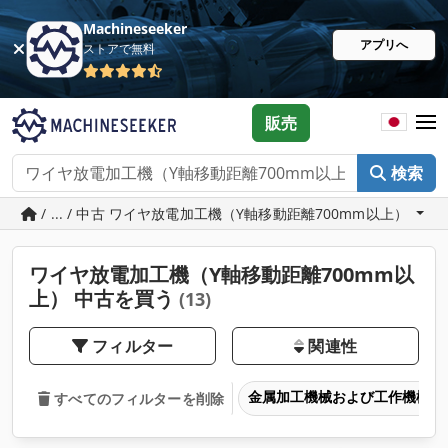
Machineseeker
アプリへ
ストアで無料
販売
検索
/ ... / 中古 ワイヤ放電加工機（Y軸移動距離700mm以上）
ワイヤ放電加工機（Y軸移動距離700mm以
上） 中古を買う
(13)
フィルター
関連性
金属加工機械および工作機械
すべてのフィルターを削除