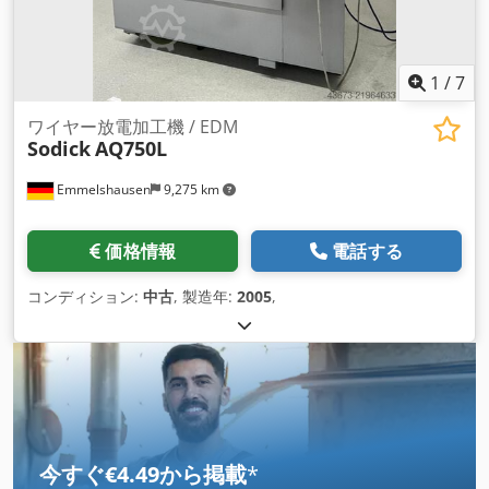
1
/
7
ワイヤー放電加工機 / EDM
Sodick
AQ750L
Emmelshausen
9,275 km
価格情報
電話する
コンディション:
中古
, 製造年:
2005
,
今すぐ€4.49から掲載
*