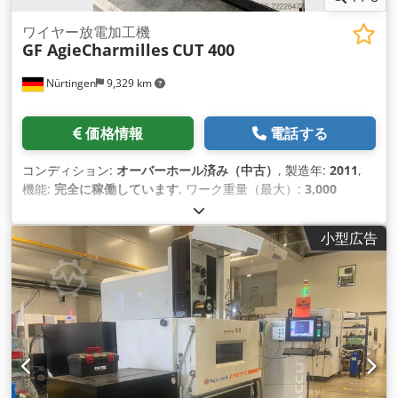
ワイヤー放電加工機
GF AgieCharmilles
CUT 400
Nürtingen
9,329 km
価格情報
電話する
コンディション:
オーバーホール済み（中古）
, 製造年:
2011
,
機能:
完全に稼働しています
, ワーク重量（最大）:
3,000
kg（キログラム）
, Ｘ軸移動量:
800 mm
, Y軸移動距離:
550
mm
, Z軸移動距離:
510 mm
, 全高:
2,875 mm
, 全長:
2,870
小型広告
mm
, 全幅:
2,670 mm
, ワークピース高さ（最大）:
510 mm
,
加工物幅（最大）:
900 mm
, ワーク長さ（最大）:
1,450 mm
,
総重量:
6,300 kg（キログラム）
,