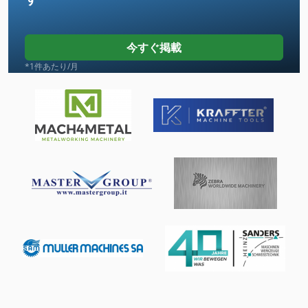
Mikasa Mtx 70
Ng 200
今すぐ掲載
Tiefbord 8 25 100
*1件あたり/月
Wille 455
その他
ワイヤ放電加工機
ワーク ショップ クレーン
大きな トラック
工業用ミシン
歯車 モーター
洗車