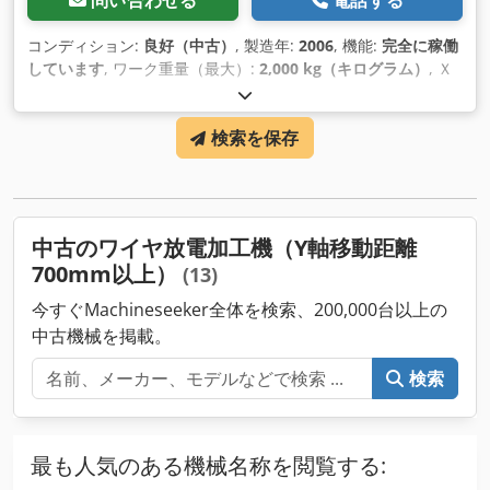
問い合わせる
電話する
コンディション:
良好（中古）
, 製造年:
2006
, 機能:
完全に稼働
しています
, ワーク重量（最大）:
2,000 kg（キログラム）
, Ｘ
軸移動量:
800 mm
, Y軸移動距離:
600 mm
, Z軸移動距離:
400
mm
, ワークピース高さ（最大）:
400 mm
, 加工物幅（最大）:
検索を保存
1,000 mm
, ワーク長さ（最大）:
1,380 mm
,
中古のワイヤ放電加工機（Y軸移動距離
700mm以上）
(13)
今すぐMachineseeker全体を検索、200,000台以上の
中古機械を掲載。
検索
最も人気のある機械名称を閲覧する: