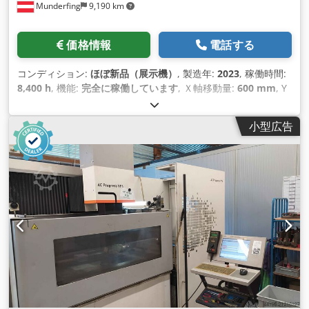
Munderfing
9,190 km
価格情報
電話する
コンディション:
ほぼ新品（展示機）
, 製造年:
2023
, 稼働時間:
8,400 h
, 機能:
完全に稼働しています
, Ｘ軸移動量:
600 mm
, Y
軸移動距離:
400 mm
, Z軸移動距離:
300 mm
, 総重量:
3,700
kg（キログラム）
,
小型広告