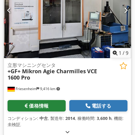
1
/
9
立形マシニングセンタ
+GF+ Mikron Agie Charmilles
VCE
1600 Pro
Friesenheim
9,416 km
価格情報
電話する
コンディション:
中古
, 製造年:
2014
, 稼働時間:
3,600 h
, 機能:
未検証
,