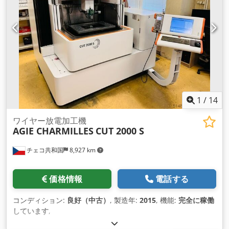
1
/
14
ワイヤー放電加工機
AGIE CHARMILLES
CUT 2000 S
チェコ共和国
8,927 km
価格情報
電話する
コンディション:
良好（中古）
, 製造年:
2015
, 機能:
完全に稼働
しています
,