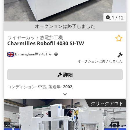
1
/
12
オークションは終了しました
ワイヤーカット放電加工機
Charmilles
Robofil 4030 SI-TW
Birmingham
9,431 km
オークションは終了しました
詳細
コンディション:
中古
, 製造年:
2002
,
クリックアウト