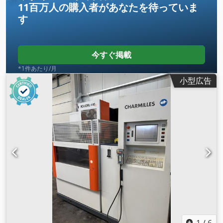
11百万人の購入者
があなたを待っていま
す
今すぐ掲載
*1件あたり/月
小型広告
1
/
6