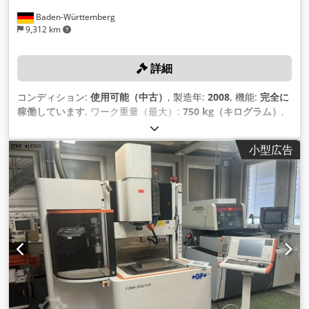
Baden-Württemberg
9,312 km
詳細
コンディション:
使用可能（中古）
, 製造年:
2008
, 機能:
完全に
稼働しています
, ワーク重量（最大）:
750 kg（キログラム）
,
Ｘ軸移動量:
350 mm
, Y軸移動距離:
220 mm
, Z軸移動距離:
220 mm
, ワイヤー径（最大）:
0.3 mm
,
小型広告