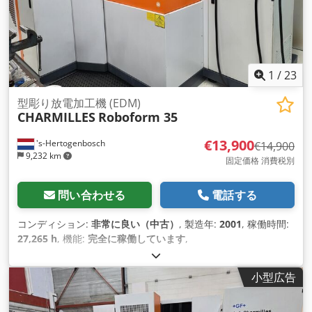
1
/
23
型彫り放電加工機 (EDM)
CHARMILLES
Roboform 35
€13,900
's-Hertogenbosch
€14,900
9,232 km
固定価格 消費税別
問い合わせる
電話する
コンディション:
非常に良い（中古）
, 製造年:
2001
, 稼働時間:
27,265 h
, 機能:
完全に稼働しています
,
小型広告