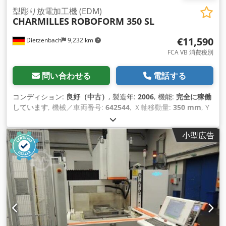
型彫り放電加工機 (EDM)
CHARMILLES
ROBOFORM 350 SL
€11,590
Dietzenbach
9,232 km
FCA VB 消費税別
問い合わせる
電話する
コンディション:
良好（中古）
, 製造年:
2006
, 機能:
完全に稼働
しています
, 機械／車両番号:
642544
, Ｘ軸移動量:
350 mm
, Y
軸移動距離:
200 mm
, Z軸移動距離:
300 mm
, 全高:
2,600
mm
, 全幅:
2,500 mm
, 全長:
4,000 mm
, テーブル幅:
400 mm
,
小型広告
テーブル長さ:
450 mm
, 入力電圧:
400 V
, 総重量:
5,000
kg（キログラム）
, 入力周波数:
50 ヘルツ
, コントローラーメー
カー:
CHARMILLES
, コントローラモデル:
SOLUTION
,