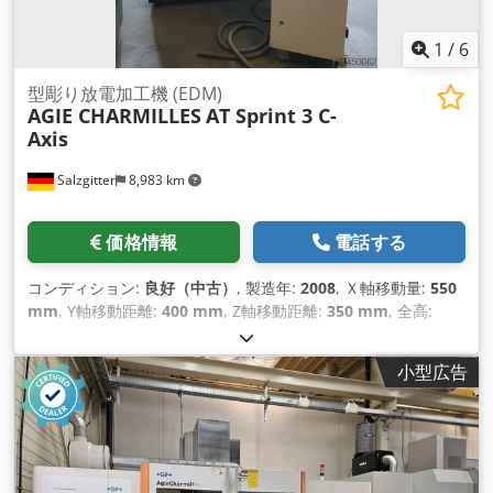
1
/
6
型彫り放電加工機 (EDM)
AGIE CHARMILLES
AT Sprint 3 C-
Axis
Salzgitter
8,983 km
価格情報
電話する
コンディション:
良好（中古）
, 製造年:
2008
, Ｘ軸移動量:
550
mm
, Y軸移動距離:
400 mm
, Z軸移動距離:
350 mm
, 全高:
2,200 mm
, 全幅:
1,900 mm
, 全長:
1,800 mm
, テーブル幅:
650 mm
, テーブル長さ:
850 mm
,
小型広告