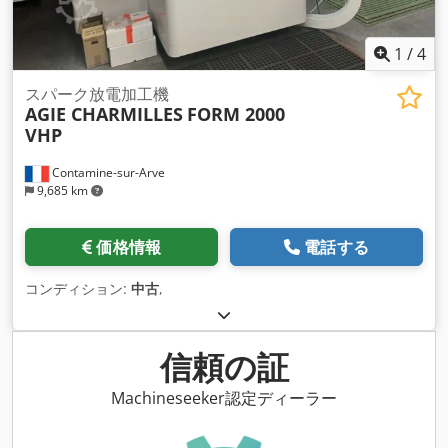
1
/
4
スパーク放電加工機
AGIE CHARMILLES
FORM 2000
VHP
Contamine-sur-Arve
9,685 km
価格情報
電話する
コンディション:
中古
,
信頼の証
Machineseeker認定ディーラー