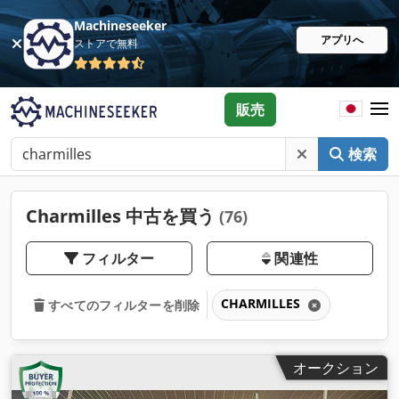
Machineseeker
アプリへ
ストアで無料
販売
検索
Charmilles 中古を買う
(76)
フィルター
関連性
CHARMILLES
すべてのフィルターを削除
オークション