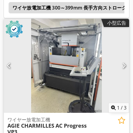
機
ワイヤ放電加工機 300～399mm 長手方向ストローク
小型広告
1
/
3
ワイヤー放電加工機
AGIE CHARMILLES
AC Progress
VP3