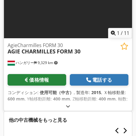
1
/
11
AgieCharmilles FORM 30
AGIE CHARMILLES
FORM 30
ハンガリー
9,329 km
価格情報
電話する
コンディション:
使用可能（中古）
, 製造年:
2015
, Ｘ軸移動量:
600 mm
, Y軸移動距離:
400 mm
, Z軸移動距離:
400 mm
, 軸数:
4
,
他の中古機械をもっと見る