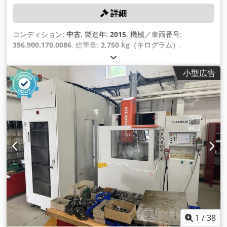
詳細
コンディション:
中古
, 製造年:
2015
, 機械／車両番号:
396.900.170.0086
, 総重量:
2,750 kg（キログラム）
,
小型広告
1
/
38