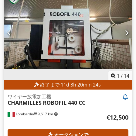
1
/
14
終了まで
11
d
3
h
20
min
22
s
ワイヤー放電加工機
CHARMILLES
ROBOFIL 440 CC
Lombardia
9,617 km
€12,500
オークションで