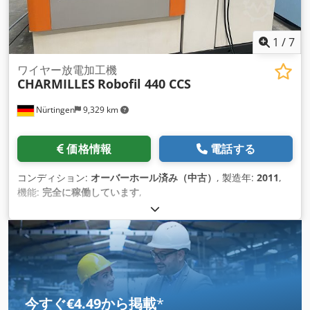
1
/
7
ワイヤー放電加工機
CHARMILLES
Robofil 440 CCS
Nürtingen
9,329 km
価格情報
電話する
コンディション:
オーバーホール済み（中古）
, 製造年:
2011
,
機能:
完全に稼働しています
,
今すぐ€4.49から掲載
*