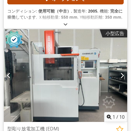
コンディション:
使用可能（中古）
, 製造年:
2005
, 機能:
完全に
稼働しています
, Ｘ軸移動量:
550 mm
, Y軸移動距離:
350 mm
,
Z軸移動距離:
400 mm
, ワークピース高さ（最大）:
400 mm
,
加工物幅（最大）:
700 mm
, ワーク長さ（最大）:
1,200 mm
,
小型広告
1
/
10
型彫り放電加工機 (EDM)