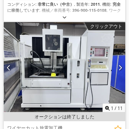
コンディション:
非常に良い（中古）
, 製造年:
2011
, 機能:
完全
に稼働しています
, 機械／車両番号:
396-900-115-0108
, ワーク
重量（最大）:
2,890 kg（キログラム）
, Ｘ軸移動量:
350 mm
,
Y軸移動距離:
250 mm
, Z軸移動距離:
250 mm
, 全高:
2,000
クリックアウト
mm
, 全長:
2,020 mm
, 全幅:
2,050 mm
, ワークピース高さ
（最大）:
250 mm
, 加工物幅（最大）:
900 mm
, ワーク長さ
（最大）:
680 mm
,
1
/
11
オークションは終了しました
ワイヤーカット放電加工機