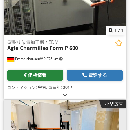
1
/
1
型彫り放電加工機 / EDM
Agie Charmilles
Form P 600
Emmelshausen
9,275 km
価格情報
電話する
コンディション:
中古
, 製造年:
2017
,
小型広告