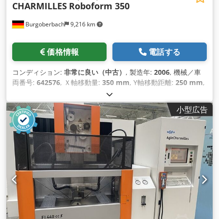
CHARMILLES
Roboform 350
Burgoberbach
9,216 km
価格情報
電話する
コンディション:
非常に良い（中古）
, 製造年:
2006
, 機械／車
両番号:
642576
, Ｘ軸移動量:
350 mm
, Y軸移動距離:
250 mm
,
Z軸移動距離:
300 mm
, ワーク重量（最大）:
500 kg（キログ
ラム）
, 全高:
2,522 mm
, 全幅:
1,690 mm
, 全長:
1,900 mm
,
小型広告
テーブル幅:
500 mm
, 入力電流の種類:
三相
, テーブル長さ:
400 mm
, 総重量:
2,350 kg（キログラム）
, テーブル荷重:
500
kg（キログラム）
,