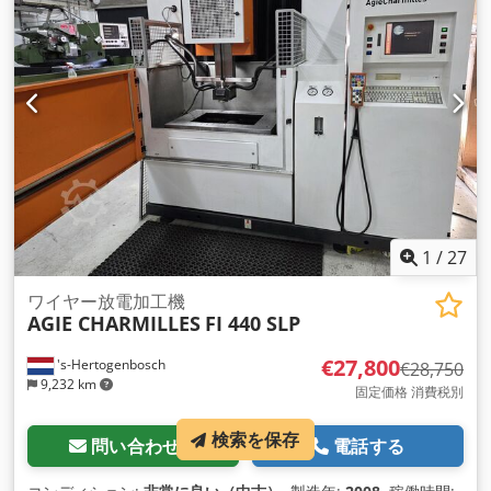
1
/
27
ワイヤー放電加工機
AGIE CHARMILLES
FI 440 SLP
€27,800
's-Hertogenbosch
€28,750
9,232 km
固定価格 消費税別
検索を保存
問い合わせる
電話する