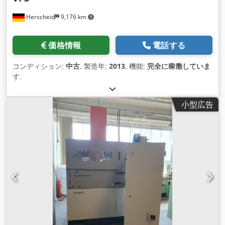
Herscheid
9,176 km
価格情報
電話する
コンディション:
中古
, 製造年:
2013
, 機能:
完全に稼働していま
す
,
小型広告