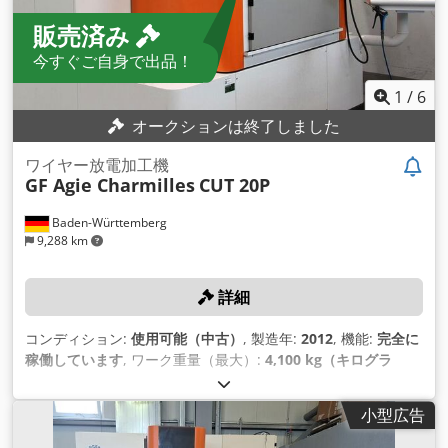
販売済み
今すぐご自身で出品！
1
/
6
オークションは終了しました
ワイヤー放電加工機
GF Agie Charmilles
CUT 20P
Baden-Württemberg
9,288 km
詳細
コンディション:
使用可能（中古）
, 製造年:
2012
, 機能:
完全に
稼働しています
, ワーク重量（最大）:
4,100 kg（キログラ
ム）
, Ｘ軸移動量:
350 mm
, Y軸移動距離:
250 mm
, Z軸移動距
離:
250 mm
, 総重量:
2,640 kg（キログラム）
,
小型広告