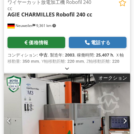
ワイヤーカット放電加工機 Robofil 240
cc
AGIE CHARMILLES
Robofil 240 cc
Neuweiler
9,361 km
価格情報
電話する
コンディション:
中古
, 製造年:
2003
, 稼働時間:
25,407 h
, Ｘ軸
移動量:
350 mm
, Y軸移動距離:
220 mm
, Z軸移動距離:
220
mm
,
オークション