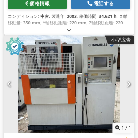
価格情報
電話する
コンディション:
中古
, 製造年:
2003
, 稼働時間:
34,621 h
, Ｘ軸
移動量:
350 mm
, Y軸移動距離:
220 mm
, Z軸移動距離:
220
mm
,
小型広告
1
/
1