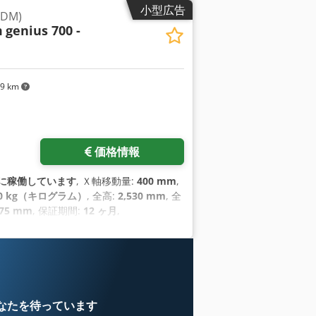
小型広告
DM)
m
genius 700 -
49 km
価格情報
に稼働しています
, Ｘ軸移動量:
400 mm
,
00 kg（キログラム）
, 全高:
2,530 mm
, 全
75 mm
, 保証期間:
12 ヶ月
,
なたを待っています