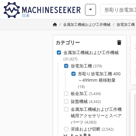
日本
金属加工機械および工作機械
放電加工機
カテゴリー
金属加工機械および工作機械
(31,927)
放電加工機
(379)
形彫り放電加工機 400
～499mm 横移動量
(18)
板金加工
(5,434)
旋盤機械
(4,342)
金属加工機械および工作機
械用アクセサリーとスペア
パーツ
(4,083)
溶接および切断
(2,542)
もっと見る