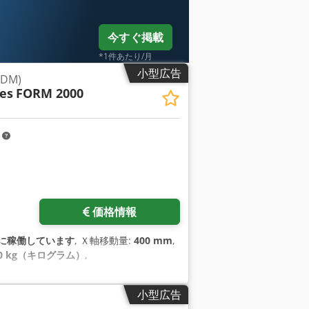
今すぐ掲載
*1件あたり/月
小型広告
DM)
es
FORM 2000
m
さらに画像をリクエスト
価格情報
に稼働しています
, Ｘ軸移動量:
400 mm
,
00 kg（キログラム）
,
小型広告