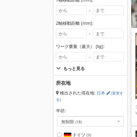
-
Z軸移動距離 [mm]:
-
ワーク重量（最大） [kg]:
-
もっと見る
所在地
検出された現在地:
日本
(変更す
る)
半径:
無制限
(18)
ドイツ
(9)