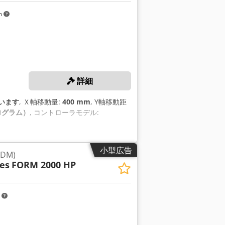
m
詳細
います
, Ｘ軸移動量:
400 mm
, Y軸移動距
キログラム）
, コントローラモデル:
小型広告
DM)
es
FORM 2000 HP
m