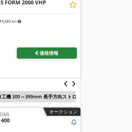
ES
FORM 2000 VHP
9,685 km
価格情報
工機 300～399mm 長手方向ストローク
形 彫 放電 加工
オークション
DM)
 400