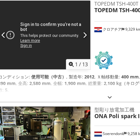
TOPEDM TSH-400T
TOPEDM
TSH-40
クロアチア
9,329 k
1
/
13
コンディション:
使用可能（中古）
, 製造年:
2012
, Ｘ軸移動量:
400 mm
390 mm
, 全高:
2,580 mm
, 全幅:
1,900 mm
, 総重量:
2,100 kg（キロ
数:
5
,
型彫り放電加工機
ONA Poli spark
Soerendonk
9,258 