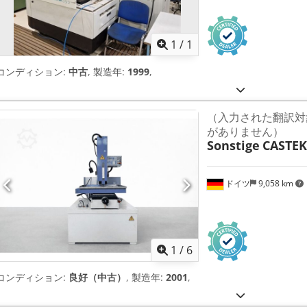
さらに画像
1
/
1
コンディション:
中古
, 製造年:
1999
,
（入力された翻訳対
がありません）
Sonstige
CASTEK
ドイツ
9,058 km
1
/
6
コンディション:
良好（中古）
, 製造年:
2001
,