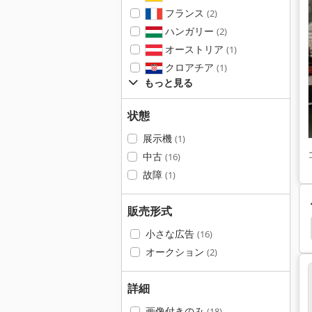
フランス
(2)
ハンガリー
(2)
オーストリア
(1)
クロアチア
(1)
もっと見る
状態
展示機
(1)
中古
(16)
故障
(1)
販売形式
Agie Charmilles
Charmilles
Erosion
Gf
小さな広告
(16)
オークション
(2)
詳細
画像付きのみ
(18)