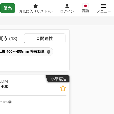
販売
言語
お気に入りリスト
(0)
ログイン
メニュー
を買う
(18)
関連性
機 400～499mm 横移動量
小型広告
EDM
 400
75 km