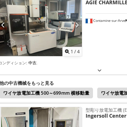
AGIE CHARMILL
Contamine-sur-Arve
1
/
4
コンディション:
中古
,
他の中古機械をもっと見る
ワイヤ放電加工機 500～699mm 横移動量
ワイヤ放電加
型彫り放電加工機 (E
Ingersoll
Center