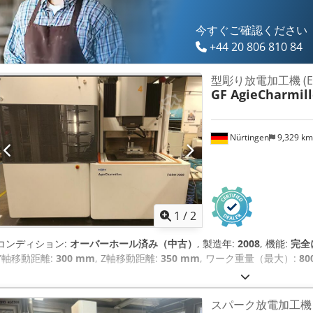
今すぐご確認ください
+44 20 806 810 84
型彫り放電加工機 (E
GF AgieCharmill
Nürtingen
9,329 k
1
/
2
コンディション:
オーバーホール済み（中古）
, 製造年:
2008
, 機能:
完全
Y軸移動距離:
300 mm
, Z軸移動距離:
350 mm
, ワーク重量（最大）:
8
スパーク放電加工機