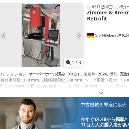
型彫り放電加工機 (E
Zimmer & Krei
Retrofit
Groß-Bieberau
9,2
1
/
3
コンディション:
オーバーホール済み（中古）
, 製造年:
2026
, 機能:
完全
Y軸移動距離:
350 mm
, Z軸移動距離:
350 mm
, ワーク重量（最大）:
7
幅:
1,213 mm
, 全長:
2,326 mm
, テーブル幅:
500 mm
, テーブル長さ:
5
中古機械を即座に販売
今すぐ€4.49から掲載
*
11百万人の購入者
があ