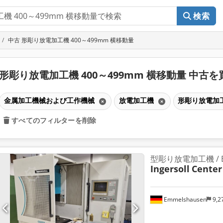
検索
中古 形彫り放電加工機 400～499mm 横移動量
形彫り放電加工機 400～499mm 横移動量 中古
金属加工機械および工作機械
放電加工機
形彫り放電加工
すべてのフィルターを削除
型彫り放電加工機 / 
Ingersoll
Center
Emmelshausen
9,2