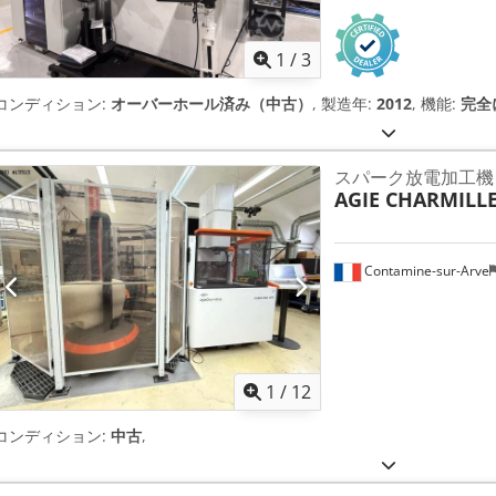
1
/
3
コンディション:
オーバーホール済み（中古）
, 製造年:
2012
, 機能:
完全
スパーク放電加工機
AGIE CHARMILL
Contamine-sur-Arve
1
/
12
コンディション:
中古
,