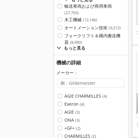
輸送車両および商用車両
(27,793)
木工機械
(12,146)
オートメーション技術
(9,212)
フォークリフト＆構内搬送機
器
(8,990)
もっと見る
機械の詳細
メーカー：
AGIE CHARMILLES
(4)
Exeron
(4)
AGIE
(3)
ONA
(3)
+GF+
(2)
CHARMILLES
(2)