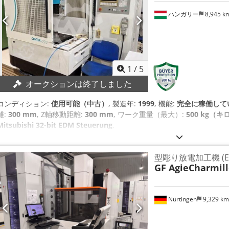
ハンガリー
8,945 k
1
/
5
オークションは終了しました
コンディション:
使用可能（中古）
, 製造年:
1999
, 機能:
完全に稼働して
離:
300 mm
, Z軸移動距離:
300 mm
, ワーク重量（最大）:
500 kg（
Mitsubishi 32-bit EDM Steuerung
,
型彫り放電加工機 (E
GF AgieCharmill
Nürtingen
9,329 k