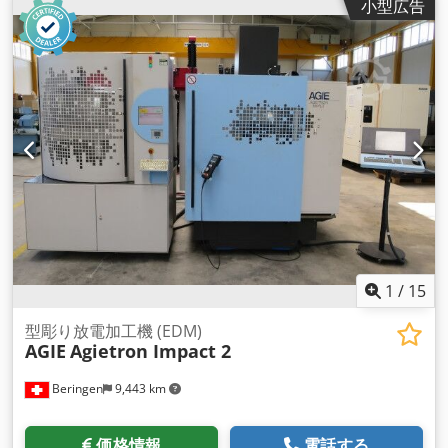
小型広告
1
/
15
型彫り放電加工機 (EDM)
AGIE
Agietron Impact 2
Beringen
9,443 km
価格情報
電話する