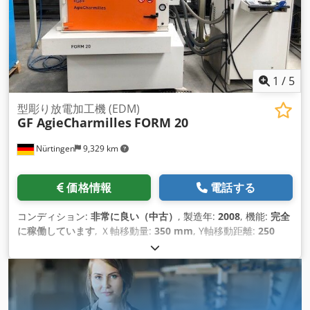
1
/
5
型彫り放電加工機 (EDM)
GF AgieCharmilles
FORM 20
Nürtingen
9,329 km
価格情報
電話する
コンディション:
非常に良い（中古）
, 製造年:
2008
, 機能:
完全
に稼働しています
, Ｘ軸移動量:
350 mm
, Y軸移動距離:
250
mm
, Z軸移動距離:
250 mm
, ワーク重量（最大）:
200 kg（キ
ログラム）
, 全高:
2,372 mm
, 全幅:
1,731 mm
, 全長:
1,000
mm
, テーブル幅:
630 mm
, 羽ペンのストローク:
250 mm
, テ
ーブル長さ:
400 mm
, ワーク長さ（最大）:
800 mm
, 加工物幅
（最大）:
500 mm
, ワークピース高さ（最大）:
265 mm
,