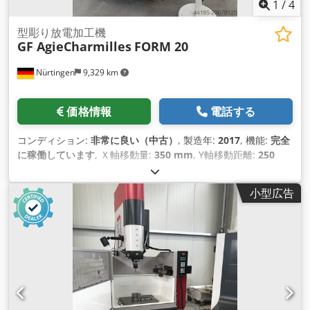
1
/
4
型彫り放電加工機
GF AgieCharmilles
FORM 20
Nürtingen
9,329 km
価格情報
電話する
コンディション:
非常に良い（中古）
, 製造年:
2017
, 機能:
完全
に稼働しています
, Ｘ軸移動量:
350 mm
, Y軸移動距離:
250
mm
, Z軸移動距離:
250 mm
, ワーク重量（最大）:
200 kg（キ
ログラム）
, 全高:
2,372 mm
, 全幅:
1,731 mm
, 全長:
1,000
小型広告
mm
, テーブル幅:
630 mm
, 羽ペンのストローク:
250 mm
, テ
ーブル長さ:
400 mm
, ワーク長さ（最大）:
800 mm
, 加工物幅
（最大）:
500 mm
, ワークピース高さ（最大）:
265 mm
,