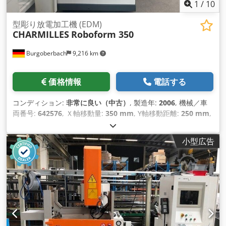
1
/
10
型彫り放電加工機 (EDM)
CHARMILLES
Roboform 350
Burgoberbach
9,216 km
価格情報
電話する
コンディション:
非常に良い（中古）
, 製造年:
2006
, 機械／車
両番号:
642576
, Ｘ軸移動量:
350 mm
, Y軸移動距離:
250 mm
,
Z軸移動距離:
300 mm
, ワーク重量（最大）:
500 kg（キログ
ラム）
, 全高:
2,522 mm
, 全幅:
1,690 mm
, 全長:
1,900 mm
,
小型広告
テーブル幅:
500 mm
, 入力電流の種類:
三相
, テーブル長さ:
400 mm
, 総重量:
2,350 kg（キログラム）
, テーブル荷重:
500
kg（キログラム）
,