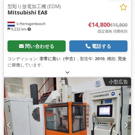
型彫り放電加工機 (EDM)
Mitsubishi
EA8
€14,800
's-Hertogenbosch
€15,800
9,232 km
固定価格 消費税別
問い合わせる
電話する
コンディション:
非常に良い（中古）
, 製造年:
2010
, 機能:
完全
に稼働しています
,
小型広告