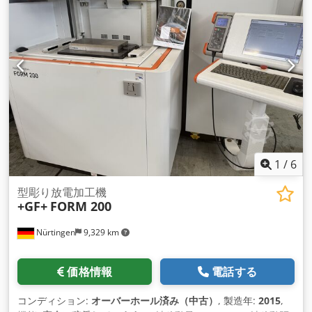
1
/
6
型彫り放電加工機
+GF+
FORM 200
Nürtingen
9,329 km
価格情報
電話する
コンディション:
オーバーホール済み（中古）
, 製造年:
2015
,