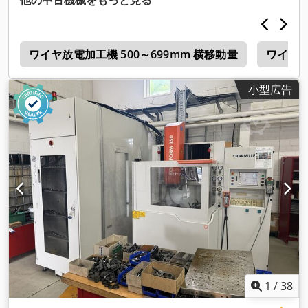
他の中古機械をもっと見る
f
ワイヤ放電加工機 500～699mm 横移動量
ワイヤ放
小型広告
1
/
38