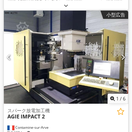
離:
250 mm
, Z軸移動距離:
300 mm
, ワーク重量（最大）:
500
kg（キログラム）
, 全高:
2,398 mm
, 全幅:
1,690 mm
, 全長:
小型広告
1,900 mm
, 羽ペンのストローク:
300 mm
, ワーク長さ（最
大）:
790 mm
, 加工物幅（最大）:
530 mm
, ワークピース高さ
（最大）:
275 mm
, 総重量:
2,800 kg（キログラム）
, タンク容
量:
410 l
,
1
/
6
スパーク放電加工機
AGIE
IMPACT 2
Contamine-sur-Arve