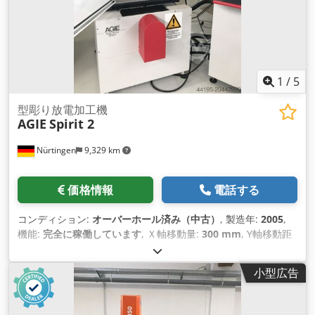
1
/
5
型彫り放電加工機
AGIE
Spirit 2
Nürtingen
9,329 km
価格情報
電話する
コンディション:
オーバーホール済み（中古）
, 製造年:
2005
,
機能:
完全に稼働しています
, Ｘ軸移動量:
300 mm
, Y軸移動距
離:
250 mm
, Z軸移動距離:
250 mm
, ワーク重量（最大）:
200
kg（キログラム）
, 羽ペンのストローク:
250 mm
,
小型広告