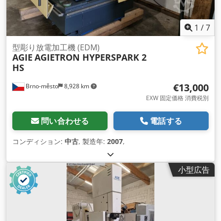
1
/
7
型彫り放電加工機 (EDM)
AGIE
AGIETRON HYPERSPARK 2
HS
€13,000
Brno-město
8,928 km
EXW 固定価格 消費税別
問い合わせる
電話する
コンディション:
中古
, 製造年:
2007
,
小型広告