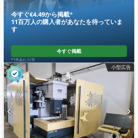
今すぐ€4.49から掲載
*
11百万人の購入者
があなたを待っていま
す
今すぐ掲載
*1件あたり/月
小型広告