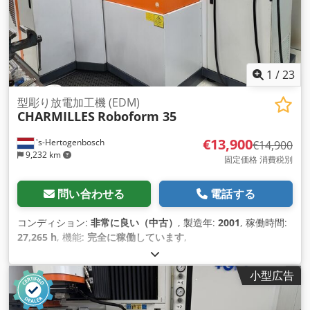
1
/
23
型彫り放電加工機 (EDM)
CHARMILLES
Roboform 35
€13,900
's-Hertogenbosch
€14,900
9,232 km
固定価格 消費税別
問い合わせる
電話する
コンディション:
非常に良い（中古）
, 製造年:
2001
, 稼働時間:
27,265 h
, 機能:
完全に稼働しています
,
小型広告