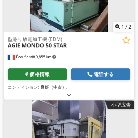
1
/
2
型彫り放電加工機 (EDM)
AGIE
MONDO 50 STAR
Écouflant
9,855 km
価格情報
電話する
コンディション:
良好（中古）
,
小型広告