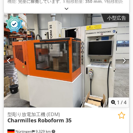
機能:
完全に稼働しています
, Ｘ軸移動量:
350 mm
, Y軸移動距
離:
250 mm
, Z軸移動距離:
300 mm
, ワーク重量（最大）:
500
kg（キログラム）
, 全高:
2,398 mm
, 全幅:
1,690 mm
, 全長:
小型広告
1,900 mm
, 羽ペンのストローク:
300 mm
, ワーク長さ（最
大）:
790 mm
, 加工物幅（最大）:
530 mm
, ワークピース高さ
（最大）:
275 mm
, 総重量:
2,800 kg（キログラム）
, タンク容
量:
410 l
, GFマシニングソリューションズ FORM 200 2015 年
製造 - EDM 時間はわずか 7,200 時間! C型形彫り放電加工機 下
げられるコンテナを備えた固定テーブル 移動量（X/Y/Z）：350
x 250 x 300 mm 最大ワーク寸法：790 x 530 x 275 mm 最大ワ
ーク重量：500 kg Cjdpfx Ajwi Iuujcmeha プログラム可能な浴
槽の高さ：100～325 mm 含むエアチャック Erowa ITS 50 / 3R
Systems / Hirschmann (オプション) マックス。電極重量：
50kg マックス。慣性: 2000 kgcm² 4方向電極チェンジャー AC
FORM HMI ユーザーインターフェース タッチスクリーン付き
15インチLCDカラースクリーンで操作 キーボードとハンドヘル
ドコントロールユニットも利用可能 機械寸法：1900 x 1690 x
1
/
4
2398 mm 総重量: 2800 kg ご注文をいただいた後、機械の清掃
やメンテナンスを実施いたします。 次に侵食テストが行われま
型彫り放電加工機 (EDM)
Charmilles
Roboform 35
す。 弊社では喜んで機械の試運転や操作説明書の提供をさせて
いただきます。 オプション: - 交通機関 - 冷却ユニット - 誘電体
Nürtingen
9,329 km
- クランプ装置