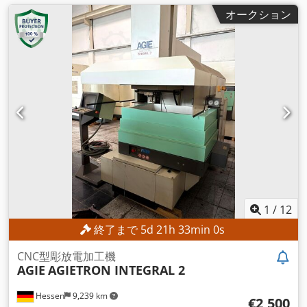
オークション
1
/
12
終了まで
5
d
21
h
32
min
57
s
CNC型彫放電加工機
AGIE
AGIETRON INTEGRAL 2
Hessen
9,239 km
€2,500