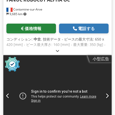
Contamine-sur-Arve
9,685 km
価格情報
電話する
コンディション:
中古
, 技術データ - ピースの最大寸法: 650 x
420 [mm] - ピース最大厚さ: 160 [mm] - 最大重量: 350 [kg] -
ストローク（X、Y、Z）：320 x 220 x 180 [mm] - テーブル移
動速度: 900 [mm/分} - ワイヤ送り速度: 0 - 10 [m/分]
小型広告
Chedpsuhcbcofx Acmsa - ワイヤー張力: 80～2500 [gr] - ワイ
ヤーガイド: Ø 0.25 [mm] - 容器容量: 260 [l] - 寸法: 3 200 x 2
200 x 2 000 [mm] - 重量: 1,900 [kg] アクセサリー - CNC
FANUC 16W 制御 - 冷却ユニット - ポンプ付き潤滑タンク - 自
動糸通し