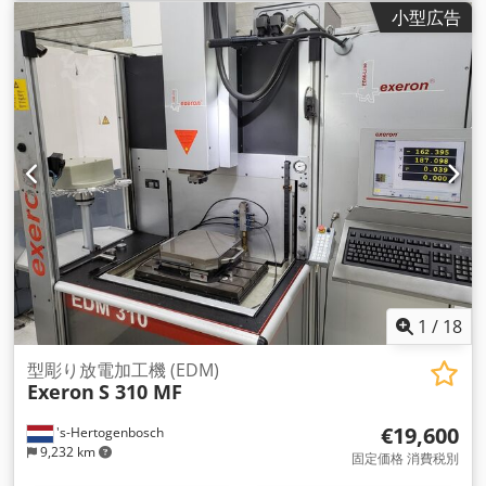
小型広告
1
/
18
型彫り放電加工機 (EDM)
Exeron
S 310 MF
€19,600
's-Hertogenbosch
9,232 km
固定価格 消費税別