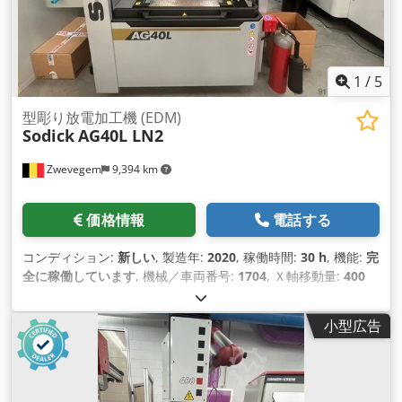
1
/
5
型彫り放電加工機 (EDM)
Sodick
AG40L LN2
Zwevegem
9,394 km
価格情報
電話する
コンディション:
新しい
, 製造年:
2020
, 稼働時間:
30 h
, 機能:
完
全に稼働しています
, 機械／車両番号:
1704
, Ｘ軸移動量:
400
mm
, Y軸移動距離:
300 mm
, Z軸移動距離:
270 mm
, ワーク重
量（最大）:
550 kg（キログラム）
, テーブル幅:
400 mm
, テ
小型広告
ーブル長さ:
600 mm
, タンク容量:
285 l
, 位置決め速度:
10 m/
分
,