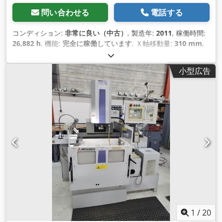
問い合わせる
電話する
コンディション:
非常に良い（中古）
, 製造年:
2011
, 稼働時間:
26,882 h
, 機能:
完全に稼働しています
, Ｘ軸移動量:
310 mm
,
Y軸移動距離:
270 mm
, Z軸移動距離:
270 mm
,
小型広告
1
/
20