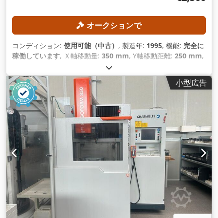
オークションで
コンディション:
使用可能（中古）
, 製造年:
1995
, 機能:
完全に
稼働しています
, Ｘ軸移動量:
350 mm
, Y軸移動距離:
250 mm
,
Z軸移動距離:
350 mm
, ワーク重量（最大）:
400 kg（キログ
ラム）
, コントローラモデル:
AGIEMATIC T
,
小型広告