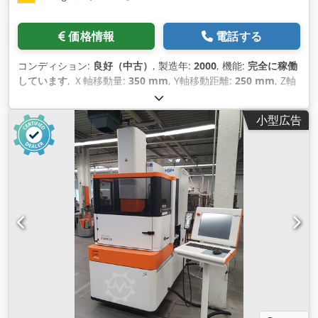
価格情報
電話する
コンディション:
良好（中古）
, 製造年:
2000
, 機能:
完全に稼働
しています
, Ｘ軸移動量:
350 mm
, Y軸移動距離:
250 mm
, Z軸
移動距離:
300 mm
, ワーク重量（最大）:
500 kg（キログラ
ム）
,
小型広告