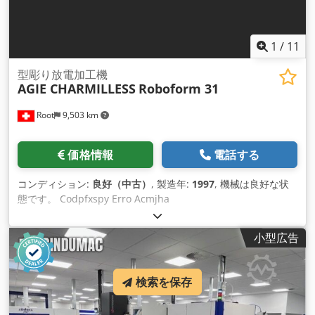
1
/
11
型彫り放電加工機
AGIE CHARMILLESS
Roboform 31
Root
9,503 km
価格情報
電話する
コンディション:
良好（中古）
, 製造年:
1997
, 機械は良好な状
態です。 Codpfxspy Erro Acmjha
小型広告
検索を保存