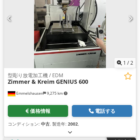
1
/
2
型彫り放電加工機 / EDM
Zimmer & Kreim
GENIUS 600
Emmelshausen
9,275 km
価格情報
電話する
コンディション:
中古
, 製造年:
2002
,