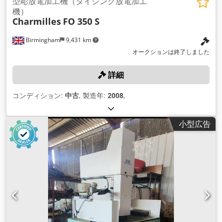
型彫放電加工機（ダイシンク放電加工
機）
Charmilles
FO 350 S
Birmingham
9,431 km
オークションは終了しました
詳細
コンディション:
中古
, 製造年:
2008
,
小型広告