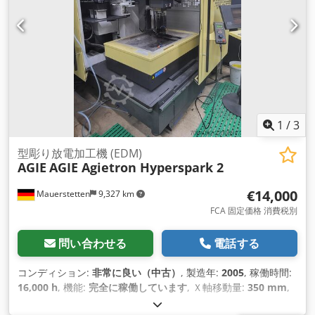
1
/
3
型彫り放電加工機 (EDM)
AGIE
AGIE Agietron Hyperspark 2
€14,000
Mauerstetten
9,327 km
FCA 固定価格 消費税別
問い合わせる
電話する
コンディション:
非常に良い（中古）
, 製造年:
2005
, 稼働時間:
16,000 h
, 機能:
完全に稼働しています
, Ｘ軸移動量:
350 mm
,
Y軸移動距離:
250 mm
, Z軸移動距離:
350 mm
,