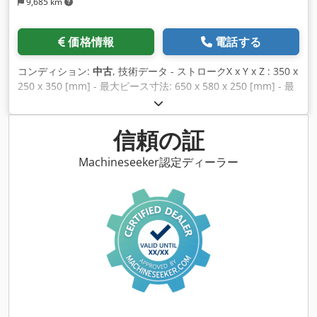
9,685 km
価格情報
電話する
コンディション:
中古
, 技術データ - ストロークX x Y x Z : 350 x
250 x 350 [mm] - 最大ピース寸法: 650 x 580 x 250 [mm] - 最
大重量: 400 [kg] - 処理能力：72 [A] - ツールマガジン容量: 28 -
誘電容積: 415 [l] - 機械スペース要件: 2,689 x 1,855 [mm] - 機
械高さ: 2,593 [mm] - 機械重量: 3,000 [kg] - 放電加工時間:
信頼の証
39,554 [時間] Chodpfouhcbiex Acmea アクセサリー - LCDカ
ラースクリーン付きCNC AGIEVISION：10.4 ['] - 電子シフトク
Machineseeker認定ディーラー
ランク - 軸C - スピンドルチャック: EROWA - 自動折りたたみ
式タンク - 統合ろ過：DAI 2