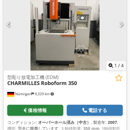
1
/
4
型彫り放電加工機 (EDM)
CHARMILLES
Roboform 350
Nürtingen
9,329 km
価格情報
電話する
コンディション:
オーバーホール済み（中古）
, 製造年:
2007
,
機能:
完全に稼働しています
, Ｘ軸移動量:
350 mm
, Y軸移動距