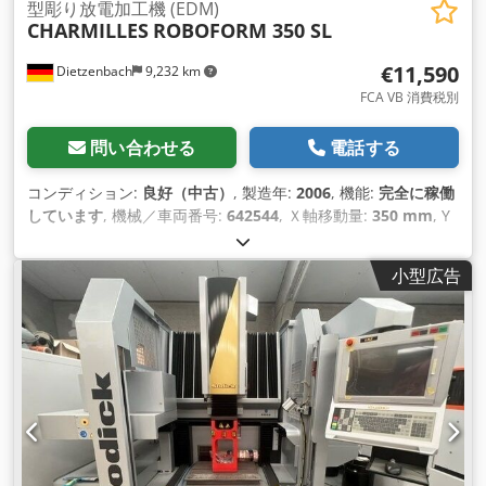
型彫り放電加工機 (EDM)
CHARMILLES
ROBOFORM 350 SL
€11,590
Dietzenbach
9,232 km
FCA VB 消費税別
問い合わせる
電話する
コンディション:
良好（中古）
, 製造年:
2006
, 機能:
完全に稼働
しています
, 機械／車両番号:
642544
, Ｘ軸移動量:
350 mm
, Y
軸移動距離:
200 mm
, Z軸移動距離:
300 mm
, 全高:
2,600
mm
, 全幅:
2,500 mm
, 全長:
4,000 mm
, テーブル幅:
400 mm
,
小型広告
テーブル長さ:
450 mm
, 入力電圧:
400 V
, 総重量:
5,000
kg（キログラム）
, 入力周波数:
50 ヘルツ
, コントローラーメー
カー:
CHARMILLES
, コントローラモデル:
SOLUTION
,