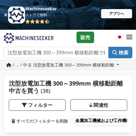
Machineseeker
アプリへ
ストアで無料
販売
検索
/ ... / 中古 沈型放電加工機 300～399mm 横移動距離
沈型放電加工機 300～399mm 横移動距離
中古を買う
(38)
フィルター
関連性
金属加工機械および工作機械
すべてのフィルターを削除