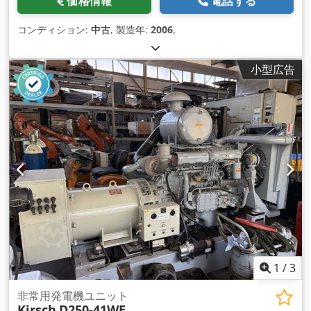
価格情報
電話する
コンディション:
中古
, 製造年:
2006
,
小型広告
1
/
3
非常用発電機ユニット
Kirsch
D250-41WE