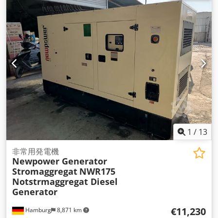
ーチャージャー、プレヒーター含む Comap AMF8コントロー
ル、Genaratorメイン電源付き 自動切替スイッチを除く FIプロ
テクション
1
/
13
非常用発電機
Newpower Generator
Stromaggregat
NWR175
Notstrmaggregat Diesel
Generator
€11,230
Hamburg
8,871 km