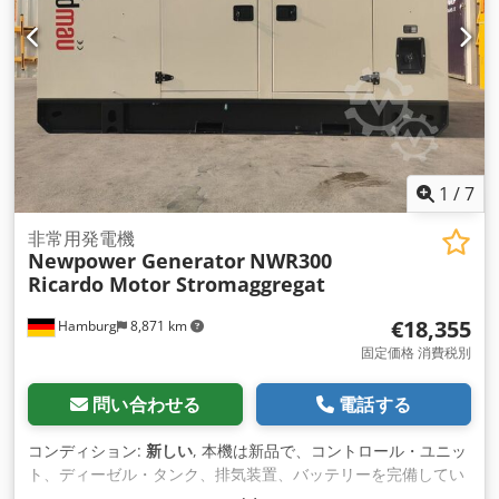
電力: 27kW/33kVA 接続: 4P回路ブレーカー、 1x5P 32A-、
2x5P 16A-、2x2P 16A 250Vソケット 周波数: 50 Hz 電圧:
400/230 V 回転数: 1500rpm コントロール: Comap IL4 AMF8
寸法（長さx幅x高さ）：2000x930x1250 mm 重量: 900 kg 騒
音レベル（7m）：約68dB ディーゼルタンク：95L（外部タン
ク接続可能） 100%負荷時約7.3l/h 75%負荷約5.9l/h 50%負荷
約3.8l/h 追加費用 63A自動スイッチ: € 571.20 100A自動スイッ
チ: € 708.05 Dwedpsvy A Edofx Aliea 発送: - 追加料金で荷降
ろしを含む世界中への輸送が可能です - 正確な運賃をお知らせ
1
/
7
するには、お客様の詳細と住所を記載したリクエストをお送り
ください。
非常用発電機
Newpower Generator
NWR300
Ricardo Motor Stromaggregat
€18,355
Hamburg
8,871 km
固定価格 消費税別
問い合わせる
電話する
コンディション:
新しい
, 本機は新品で、コントロール・ユニッ
ト、ディーゼル・タンク、排気装置、バッテリーを完備してい
る。 説明: モデル Dwedpsmhf Inofx Alioa モデル： NWR300