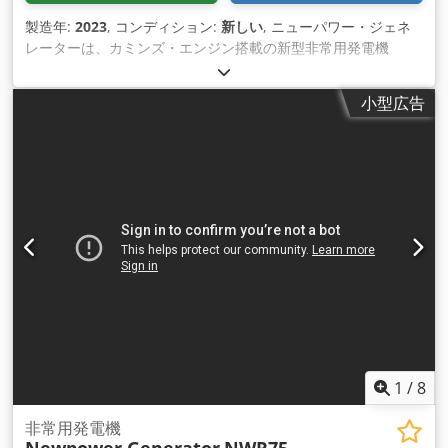
製造年:
2023
, コンディション:
新しい
, ニューパワー・ジェネ
レーターは、カミンズ・エンジン搭載の新型非常用発電機
NWC77を自信を持って紹介します。この発電機は新しく、 制
御装置、ディーゼルタンク、排気バッテリー、電気速度制御装
小型広告
置、AVR、バッテリー充電器、冷却水ヒーター、ターボチャー
ジャー、ソケ ッ ト、漏電遮断回路保護回路ブレーカーを備え
ています。 技術データ モデル: NWC77 防音仕様の非常用発電
機。 カミンズエンジンNewpower発電機 エンジン：Cummins
4BTA3.9-G11、4気筒 水冷インタークーラー 発電機：ニューパ
ワーNW/N55 連続出力：56 kW / 70 kVA 最大出力：61 kW / 77
kVA 接続：4Pサーキットブレーカー、5線ケーブル ソケット：
1x5P 63A-, 1x5P 32A -, 1x5P 16A -, 2x2P 16A Schukoソケット
周波数：50 Hz 電圧 : 400/230 V 回転数 : 1500 rpm コントロー
ル : Comap IL4 AMF8 製造年 : 2023年 (新品) 寸法 (LxWxH) :
2400x1000x1500 mm 重量 : 1232 Kg ディーゼルタンク : 135L
100%負荷 約17,6L/h 75%負荷 約13,2L/h 50%負荷 約9,1 l/h
Dwsdpfsnnx A Dox Alija 追加費用 100A 自動切替スイッチ €
620 250A 自動切替スイッチ € 1080 配送： - 追加料金にて、荷
1
/
8
降ろしを含む全世界への輸送が可能です。 - 正確な運賃をお見
積もりするため、お客様のデータおよびご住所を明記の上、お
非常用発電機
問い合わせください。 保証 ドイツ国内での発電機の保証は、