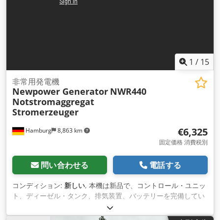
排気区画もドア付でアクセス可能。 操作は外部から行います。
kW / 30 kVA 最大電力: 26.4kW / 33kVA 騒音レベル（7m）：約
コントロールパネルはドアを閉じたまま窓から確認可能。 非常
62dB 接続: FI保護回路ブレーカー、5線ケーブル接続 ソケット:
停止ボタンは損傷防止のため埋込式の収納スペースに設置。 ケ
1 400V x5P 63A -、1x 400V 5P 32A -、2x 400V 5P 16A-、2x
ーブル導入は側面または床から選択可能。 床部ケーブル導入口
230V 2P Schuko -ソケット 周波数: 50 Hz 電圧: 400/230 V 回転
はDN 150リングシール適合。 40インチコンテナ・オイル受け
数: 1500rpm コントロール: Comap IL4 AMF8 寸法（長さx幅x
パン WHG準拠 溶接密閉された滑り止め鋼板床（周囲50mm以
高さ）：2170X930X1450mm 重量: 972 kg ディーゼルタン
1
/
15
上の立上りあり） その他多機能搭載…… 特別仕様：商用電源と
ク：95L（外部タンク接続可能） 100% 負荷 約 6.5 l/h 75%負
の並列運転が可能！！！
荷 約4.8 /h Dsdpfsvy Awgex Aliowa 50%負荷 約3.4 l/h
非常用発電機
Newpower Generator
NWR440
Notstromaggregat
Stromerzeuger
€6,325
Hamburg
8,863 km
固定価格 消費税別
問い合わせる
電話する
コンディション:
新しい
, 本機は新品で、コントロール・ユニッ
ト、ディーゼル・タンク、排気装置、バッテリーを完備してい
る。 説明: モデル モデル: NWR440 リカルドモーターニューパ
ワー発電機 発電機セット 連続出力：400 kVA / 320 kW 最大出