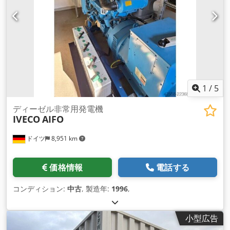
1
/
5
ディーゼル非常用発電機
IVECO
AIFO
ドイツ
8,951 km
価格情報
電話する
コンディション:
中古
, 製造年:
1996
,
小型広告