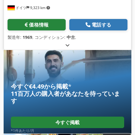
ドイツ
9,323 km
価格情報
電話する
製造年:
1969
, コンディション:
中古
,
今すぐ€4.49から掲載
*
11百万人の購入者
があなたを待っていま
す
今すぐ掲載
*1件あたり/月