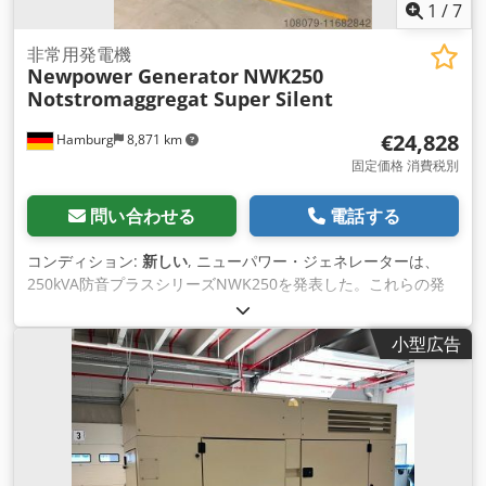
1
/
7
非常用発電機
Newpower Generator
NWK250
Notstromaggregat Super Silent
€24,828
Hamburg
8,871 km
固定価格 消費税別
問い合わせる
電話する
コンディション:
新しい
, ニューパワー・ジェネレーターは、
250kVA防音プラスシリーズNWK250を発表した。これらの発
電機はキャビン内に防音カーテンを 装備しており、標準シリー
ズと比較して騒音レベルを15％低減することを保証します。コ
小型広告
ントロールユニット、ディーゼルタンク、排気バッテ リー、電
子スピードコントローラー、AVR、バッテリー充電器、冷却水
ヒーター、ソケット、漏電ブレーカーを含む完全な新品です。
- 防音強化 - 静かな運転音 Dwedpfx Aonfva Ielioa - メインモニ
ター、メイン電源 - すぐに使用可能 技術データ モデル:
NWK250 防音プラス非常用発電機 防音仕様のFawde Motor新