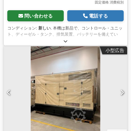
固定価格 消費税別
問い合わせる
電話する
コンディション:
新しい
, 本機は新品で、コントロール・ユニッ
ト、ディーゼル・タンク、排気装置、バッテリーを備えてい
る。 説明: モデル モデル: NWR175 リカルドモーターニューパ
ワー発電機 発電機セット 連続出力： 150 kVA / 120 kW 最大出
小型広告
力：165 kVA / 132 kW エンジン：Kofo RIcardo
R6105BZLDS、6シリンダー水冷 接続：4Pサーキットブレーカ
ー、5線直接接続 周波数： 50 Hz 電圧： 400/230 V 機械式速度
制御、AVR、バッテリー充電器、遮音材、冷却水ヒーターを含
む、 制御ユニット：Comap AMF8、主電源 寸法：
3130x1130x1810 mm 重量： 約1745kg ディーゼル・タンク：
約250リットル 100%負荷時：約30.80 L/h 75%負荷時：約23.7
L/h 50%負荷時：約15.6 L/h メインモニター、メインフィー
ド、防音仕様 すぐに使用可能 追加費用 Dwedpfxsmdn Uae
Alisa 自動切替スイッチ - 要問合せ ソケット - 要問合せ 配送：
- 追加料金にて、荷降ろしを含む全世界への輸送が可能です。 -
正確な運賃については、お客様の詳細とご住所を明記の上、お
問い合わせください。