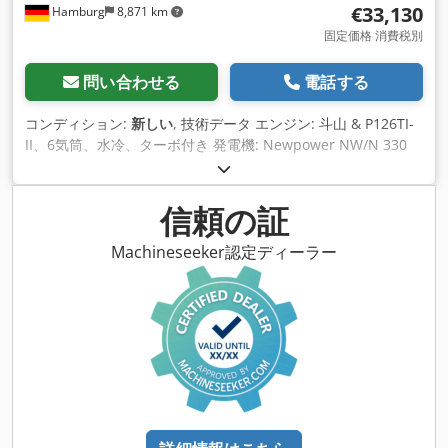
€33,130
Hamburg
8,871 km
固定価格 消費税別
問い合わせる
電話する
コンディション:
新しい
, 技術データ エンジン: 斗山 & P126TI-
II、6気筒、水冷、ターボ付き 発電機: Newpower NW/N 330
連続電力: 240 kW / 300 kVA 最大出力: 264kW/330kVA
Dsdpfsnkcaasx Aliswa 制御システム: Deep Sea DSE 7320 接
続: 直接接続 (オプションのブレーカー、ソケット、自動切替ス
信頼の証
イッチ) 周波数: 50 Hz & 3相 電圧: 400/230 V 回転数: 1500rpm
寸法（長さx幅x高さ）：3960x 1356 x 2167mm 重量: 3200 kg
Machineseeker認定ディーラー
ネットワーク監視、防音 発送: - 追加料金で世界中への輸送が
可能です - 正確な運賃をお知らせするには、お客様の詳細と住
所を記載したリクエストをお送りください。