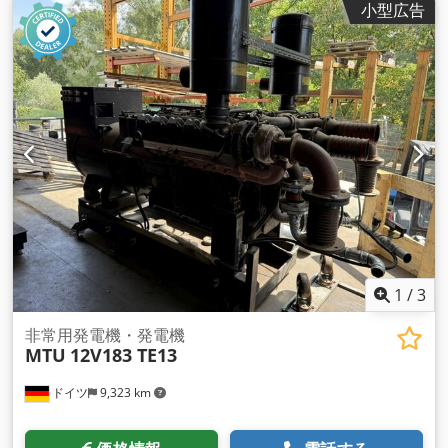
小型広告
1
/
3
非常用発電機・発電機
MTU
12V183 TE13
ドイツ
9,323 km