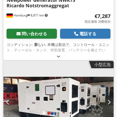
Newpower Generator
NWR75
Ricardo Notstromaggregat
引き渡しから12ヶ月または1000時間の運転時間（いずれか早い
方）となります。ただし、ニューパワー 社の保守サービスを保
€7,287
Hamburg
8,871 km
守間隔でご利用の場合に限ります。ニューパワーの国際保証で
は、ユーザーによる過失は除外されます。
固定価格 消費税別
問い合わせる
電話する
コンディション:
新しい
, 本機は新品で、コントロール・ユニッ
ト、ディーゼル・タンク、排気装置、バッテリーを備えてい
る。 説明: モデル モデル： NWR75 リカルドモーターニューパ
ワー発電機 発電機セット 連続出力： 60 kVA / 48 kW 最大出
小型広告
力：66 kVA / 52 kW エンジン：Kofo RIcardo N4105ZDS, 4気
筒水冷 接続：サーキットブレーカー 周波数 : 50 Hz.電圧 :
400/230 V 機械式回転数制御、AVR、バッテリー充電器、遮音
材、冷却水ヒーターを含む、 コントロールユニット：Comap
AMF8、主電源 寸法： 2430x1030x1260 mm 重量： 約1166kg
ディーゼル・タンク： 125リットル メインモニター、メイン電
源、防音仕様 すぐに使用可能 追加費用 100A自動転送スイッ
チ: 709ユーロ 配送： Dwjdon D Hukepfx Alija - 追加料金に
て、荷降ろしを含む全世界への輸送が可能です。 - 正確な運賃
をお知りになりたい場合は、詳細とご住所を明記の上、お問い