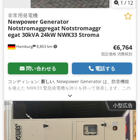
発送: Dwjdpfx Alsvxfkmeisa - 追加料金で荷降ろしを含む世界
1
/
12
中への輸送が可能です - 正確な運賃をお知らせするには、お客
様の詳細と住所を記載したリクエストをお送りください。
非常用発電機
Newpower Generator
Notstromaggregat
Notstromaggr
egat 30kVA 24kW NWK33 Stroma
€6,764
Hamburg
8,863 km
固定価格 消費税別
問い合わせる
電話する
コンディション:
新しい
, Newpower Generator は、防音機能
を備えた NWK33 緊急発電機を誇りを持って発表します。この
ユニットは新品で、制御システム、ディーゼル タンク、排気バ
ッテリー、機械式スピード コントローラー、AVR、バッテリー
小型広告
チャージャー、冷却水ヒーター、ターボチャージャー、ソケッ
ト、FI 保護回路ブレーカーが完備されています。 技術データ:
モデル: NWK33 防音機能付き非常用発電機 ファウデモーター
ニューパワー発電機 エンジン: Fawde 4DX92-35D、4気筒、水
冷 発電機: Newpower NW/N33 連続電力: 24 kW / 30 kVA 最大