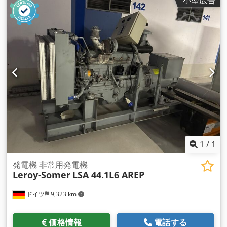
1
/
1
発電機 非常用発電機
Leroy-Somer
LSA 44.1L6 AREP
ドイツ
9,323 km
価格情報
電話する