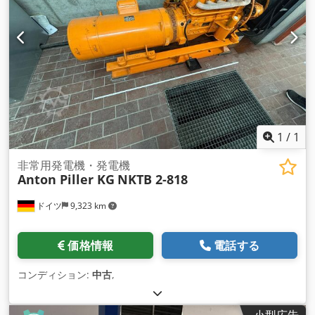
1
/
1
非常用発電機・発電機
Anton Piller KG
NKTB 2-818
ドイツ
9,323 km
価格情報
電話する
コンディション:
中古
,
小型広告