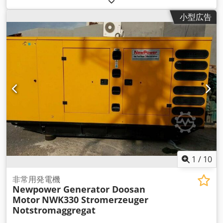
ズと比較して15％の騒音レベル低減を保証します。コントロー
小型広告
ルユニット、ディーゼルタンク、排気バッテリー、メカ ニカル
スピードコントローラー、AVR、バッテリーチャージャー、冷
却水ヒーター、ソケット、RCDサーキットブレーカーが含まれ
ます。 - 防音強化 - 静かな運転音 - メインモニター、メイン電
源 - すぐに使用可能 技術データ モデル: NWK140 防音プラス非
常用発電機 防音仕様のFawde Motor新電力発電機セット エン
ジン：Fawde CA6DF2-17D , 6シリンダー, 水冷, インタークー
ラー 発電機：ニューパワー NW/N140 連続出力：100 kW /
125 kVA 最大出力： 110 kW / 138 kVA 騒音レベル (7m): 約65
dB 接続： 1x5P 125A、2x5P 63A、2x2P 16Aソケット、5線ケ
ーブル接続 周波数： 50 Hz 電圧： 400/230 V 回転数： 1500
rpm コントロール：Comap IL4 AMF8 寸法 (LxWxH) :
3270x1130x2150 mm 重量 : 2297 kg タンク：300リットル(外
部タンク接続可能） 100%負荷時：約23.7 L/h 75%負荷時：約
1
/
10
18.9 L/h 50%負荷時：約12.5 L/h 追加費用 Dwjdpfxsni U R Aj
Aliea 250A自動切替スイッチ：1286ユーロ 400A自動切替スイ
非常用発電機
Newpower Generator Doosan
ッチ：2666ユーロ 配送： - 追加料金にて、荷降ろしを含む全
Motor
NWK330 Stromerzeuger
世界への輸送が可能です。 - 正確な運賃をお知りになりたい場
Notstromaggregat
合は、お客様の詳細とご住所を明記の上、お問い合わせくださ
い。