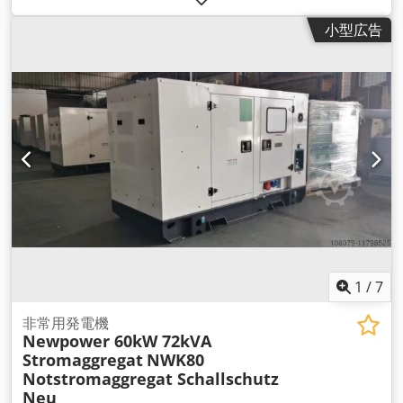
リカルドモーターニューパワー発電機 発電機セット 連続出
小型広告
力： 275 kVA / 220 kW 最大出力：300 kVA / 242 kW エンジ
ン：Kofo Ricardo WT10B-231DE、6気筒水冷式 接続：サーキ
ットブレーカー 周波数：50 Hz電圧 : 400/230 V 電子速度制
御、AVR、バッテリー充電器、亜鉛メッキ遮音材、冷却水ヒー
ターを含む、 制御装置：Comap AMF8、主電源 寸法：
3930x1330x2010 mm 重量： 約2741 kg ディーゼル・タン
ク：480リットル 100%負荷時： 44 L/h 75%負荷時：39 L/h
50%負荷時：26 L/h メインモニター、メインフィード、防音仕
様 すぐに使用可能 追加費用 400A 自動切替スイッチ 630A 自動
切替スイッチ 配送： - 追加料金にて、荷降ろしを含む全世界へ
の輸送が可能です。 - 正確な運賃をお知りになりたい場合は、
お客様の詳細とご住所を明記の上、お問い合わせください。 ジ
ェネレーターは新品で、コントロールユニット、ディーゼルタ
ンク、排気装置、バッテリーを含みます。
1
/
7
非常用発電機
Newpower 60kW 72kVA
Stromaggregat
NWK80
Notstromaggregat Schallschutz
Neu