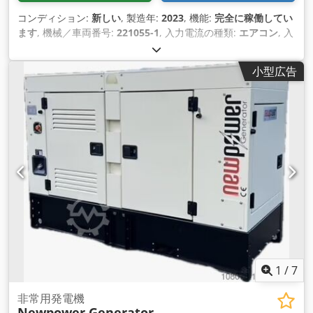
コンディション:
新しい
, 製造年:
2023
, 機能:
完全に稼働してい
ます
, 機械／車両番号:
221055-1
, 入力電流の種類:
エアコン
, 入
力電圧:
400 V
, 冷却方式:
水
, 全幅:
2,430 mm
, 全長:
12,080
mm
, 全高:
2,880 mm
, 燃料:
ディーゼル
, 総重量:
18,000
小型広告
kg（キログラム）
, 連続（見かけ）電力:
770 kVA（キロボルト
アンペア）
, 定格出力:
616 キロワット (837.53 馬力)
, 最大回転
速度:
1,500 回転/分
, 排気量:
16,400 cm³
, 燃料タンク容量:
9,000 l
, タンク容量:
9,000 l
, 出力:
616 キロワット (837.53 馬
力)
, 定格（見かけ上）電力:
770 kVA（キロボルトアンペア）
,
装備:
ドキュメント / マニュアル, 回転速度無段階可変
, EPS-
C40 770S - 72時間コンテナ非常用電源装置： 即納可
能！！！！ GT770S 770 700 Scania DC16 078A 02 43
400/230V 50Hz-LS 定格出力 PRP: 700.0 kVA, 560.0 kW 力率 =
0.8 定格出力 LTP: 770.0 kVA, 616.0 kW 力率 = 0.8 DIN ISO
8528 に準拠した定格条件 回転速度: 1500 rpm 仕様: 据置型 エ
ンジン: Scania DC16 078A 02 43、4サイクルディーゼルエン
ジン、液冷式、クランクケースベント戻し構造、 燃料装置一式
（プレフィルター、フィルター、水分離器付）、吸気フィルタ
1
/
7
ー（負圧インジケーター付）、 フレキシブルな燃料ホース設計
による供給・戻り配管接続、電動スターター、 エンジン停止装
非常用発電機
Newpower Generator
置、電子式回転数調整装置付き。 定格出力: 596.0 kW 定格回転