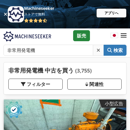
Machineseeker
アプリへ
ストアで無料
販売
検索
非常用発電機 中古を買う
(3,755)
フィルター
関連性
小型広告