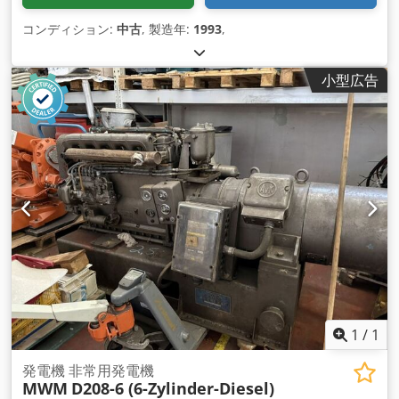
コンディション:
中古
, 製造年:
1993
,
小型広告
1
/
1
発電機 非常用発電機
MWM
D208-6 (6-Zylinder-Diesel)