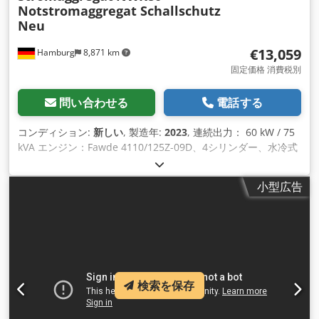
Notstromaggregat Schallschutz
Neu
€13,059
Hamburg
8,871 km
固定価格 消費税別
問い合わせる
電話する
コンディション:
新しい
, 製造年:
2023
, 連続出力： 60 kW / 75
kVA エンジン：Fawde 4110/125Z-09D、4シリンダー、水冷式
接続： 1x32A, 1x64A 1x220V ソケットまたはサーキットブレ
ーカー、オプションで125Aソケット 周波数： 50 Hz 電圧:
小型広告
400/230 V 電子速度制御、AVR、バッテリー充電器、プレヒー
ターを含む ジェネレーター電源付きComap AMF8コントロー
ル Djdpfxenkcats Aliowa FI保護
検索を保存