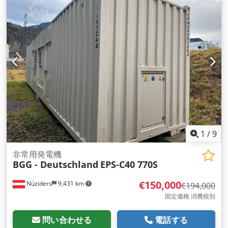
1
/
9
非常用発電機
BGG - Deutschland
EPS-C40 770S
€150,000
Nüziders
9,431 km
€194,000
固定価格 消費税別
問い合わせる
電話する