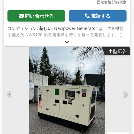
固定価格 消費税別
問い合わせる
電話する
コンディション:
新しい
, Newpower Generator は、防音機能
を備えた NWK120 緊急発電機を誇りを持って発表します。こ
のユニットは新品で、制御システム、ディーゼル タンク、排気
バッテリー、Mesha スピード コントローラー、AVR、バッテ
小型広告
リー チャージャー、冷却水ヒーター、ターボチャージャー、ソ
ケット、FI 保護回路ブレーカーが完備されています。 技術デー
タ: モデル: NWK120 防音機能付き非常用発電機 ファウデモー
ターニューパワー発電機 エンジン: Fawde CA6DF2D-14D、4気
筒、水冷 発電機: Newpower NW/N120 連続電力: 80 kW / 100
kVA 最大出力: 89kW / 120kVA 接続: 4P回路ブレーカー、 1x5P
125A、1x5P 63A、1x5P 32A-、2x5P 16A-、2x2P 16A 250Vソ
ケット 周波数: 50 Hz 電圧: 400/230 V 回転数: 1500rpm コント
ロール: Comap IL4 AMF8 寸法（長さx幅x高さ）：
2970x1120x1310 mm 重量: 1609 kg 騒音レベル（7m）：約
81dB ディーゼルタンク：280L（外部タンク接続可能） 100%
負荷約19.2l/h 75%負荷 約14.6l/h 50%負荷 約9.8l/h 追加費用
250A自動スイッチ: € 1285.20 400A自動スイッチ: € 2665.60