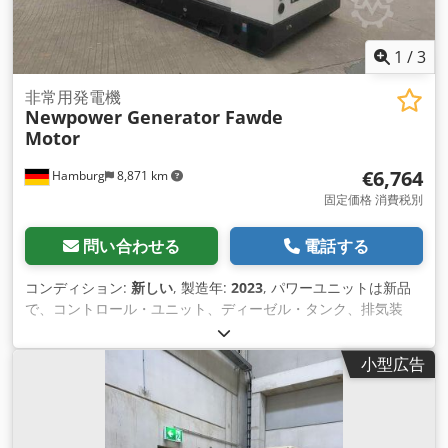
1
/
3
非常用発電機
Newpower Generator Fawde
Motor
€6,764
Hamburg
8,871 km
固定価格 消費税別
問い合わせる
電話する
コンディション:
新しい
, 製造年:
2023
, パワーユニットは新品
で、コントロール・ユニット、ディーゼル・タンク、排気装
置、バッテリーを完備。試運転に必要なものはすべて含まれ て
います。(燃料なし） 在庫あり 技術データ エンジン : Fawde
小型広告
Kraft シリーズ 4DW92-35D, 4 シリンダー 発電機 : ニューパワ
ー NW/N32 連続出力：24 kW / 30 kVA 最大出力：26 kW / 33
kVA 水冷式 接続 : 1x5Pole 32A -, 1x3P 16A -, サーキットブレ
ーカー, オプションで自動転送スイッチ). 周波数 : 50 Hz 電圧 :