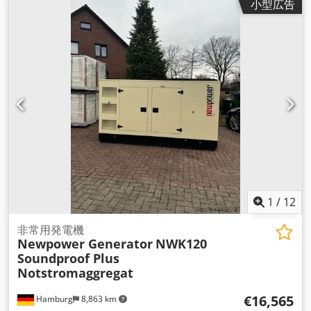
小型広告
力: 440kVA / 352kW エンジン：Kofo Ricardo WT13B-330DE、
6気筒水冷 接続：サーキットブレーカー 周波数：50Hz電圧 :
400/230 V 電子速度制御、AVR、バッテリー充電器、亜鉛メッ
キ遮音材、冷却水ヒーターを含む、 制御装置：Comap
AMF8、主電源 寸法：4330x1630x2210 mm 重量：約4030 kg
主電源モニター、主電源供給、防音仕様 Dodpfxsnzht No
Aliewa すぐに使用可能 追加費用 400A 自動転送スイッチ 630A
自動転送スイッチ 配送： - 追加料金にて、荷降ろしを含む全世
界への輸送が可能です。 - 正確な運賃をお知りになりたい場合
は、お客様の詳細とご住所を明記の上、お問い合わせくださ
い。
1
/
12
非常用発電機
Newpower Generator
NWK120
Soundproof Plus
Notstromaggregat
€16,565
Hamburg
8,863 km