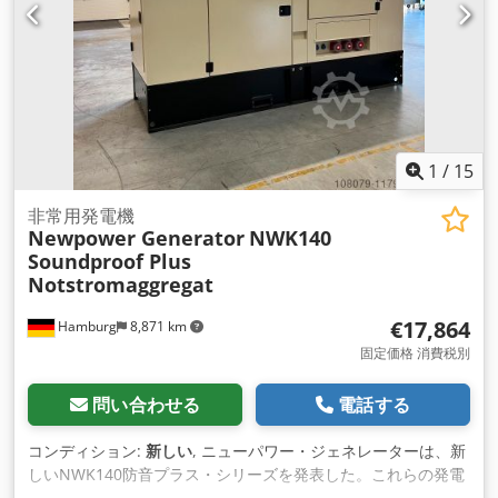
電力発電機セット エンジン：Fawde CA6DL2-27D, 6シリンダ
ー, 水冷 発電機：ニューパワーNW/N80 連続出力：180 kW /
225 kVA 最大出力：198 kW / 248 kVA 騒音レベル (7m): 67 dB
接続： 1x5P 125A-, 1x5P 63A-, 1x5P 32A-, 2x2P 16A シューコ
ソケット、FI保護サーキットブレーカー、5芯ケーブル 周波数:
50 Hz 電圧： 400/230 V 回転数：1500 rpm コントロール：
Comap IL4 AMF8 製造年： 2023年（新品） 寸法 (LxWxH) :
3870X1380X2450 mm 重量： 3650 Kg ディーゼルタンク：
1
/
15
400リットル(外部タンクに接続可能） 100%負荷 l/h 41 75%負
荷 l/h 33 50%負荷 l/h 21 追加費用 自動切替スイッチ 配送： -
非常用発電機
Newpower Generator
NWK140
追加料金にて、荷降ろしを含む全世界への輸送が可能です。 -
Soundproof Plus
正確な運賃をお知りになりたい場合は、お客様の詳細とご住所
Notstromaggregat
を明記の上、お問い合わせください。
€17,864
Hamburg
8,871 km
固定価格 消費税別
問い合わせる
電話する
コンディション:
新しい
, ニューパワー・ジェネレーターは、新
しいNWK140防音プラス・シリーズを発表した。これらの発電
機は、キャビン内に防音カーテンを装 備しており、標準シリー