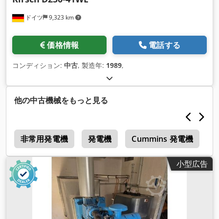
ドイツ
9,323 km
価格情報
電話する
コンディション:
中古
, 製造年:
1989
,
他の中古機械をもっと見る
ト
非常用発電機
発電機
Cummins 発電機
P
小型広告