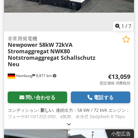
合わせください。
1
/
7
非常用発電機
Newpower 58kW 72kVA
Stromaggregat
NWK80
Notstromaggregat Schallschutz
Neu
€13,059
Hamburg
8,871 km
固定価格 消費税別
問い合わせる
電話する
コンディション:
新しい
, 連続出力：58 kW / 72 kVA エンジン：
フォーデ4110/125Z-09D、4気筒、水冷式 Dedpfxeh R Tkpo
Aliewa 接続：1x32A、1x64A 1x220V ソケットまたはサーキッ
トブレーカ、オプションの125Aソケット 周波数：50Hz 電圧：
小型広告
400/230V 電子制御式スピードコントロール、AVR、バッテリ