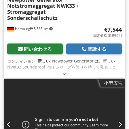
Notstromaggregat
NWK33 +
数: 1500 rpm シリンダー: V型8気筒 排気量: 16,400 ccm
Stromaggregat
Dwodpsvyp H Ujfx Alioa Leroy Somer LSA 49.3 M6 4極三相同
Sonderschallschutz
期発電機 定格連続出力: 730.0 kVA (40°C時) 定格電圧: 400V 定
格周波数: 50Hz エンジンオイル交換用手動ポンプ（700 kVA以
€7,544
Hamburg
8,863 km
上対応） エンジンオイルパン排出用の手動ポンプです。 エン
ジン予熱器（電気式）、1000W、700 kVAまで対応、1セット
固定価格 消費税別
予熱された冷却液がエンジンの一次冷却回路内を対流で循環。
フレキシブルな冷却水ホースによりエンジン内部冷却回路へ接
問い合わせる
電話する
続され、 整備用遮断バルブ付き。 冷却水循環ポンプでエンジ
ンの安全な予熱を確保します。 壁・天井はプレス成形したスチ
コンディション:
新しい
, Newpower Generator は、新しい
ール板製。溶接構造物はサンドブラストで 脱錆・清掃済み。コ
NWK33 Soundproof Plus シリーズを誇りを持って発表しま
ンテナ内外は耐海水性プライマー及び塗装仕上げ。 40インチ
す。これらの発電機にはキャビン内に追加の防音カーテンが装
HC（High Cube） 防音コンテナ ISO 1496-1準拠（電源装置
備されており、標準シリーズと比較して騒音レ ベルが 15 パー
小型広告
用）、外形寸法はISO 668に準拠。 壁・屋根は自己消火性・耐
セント低減されることが保証されています。 このユニットは新
油性・耐水性の防音材で断熱し、ガラスクロス+亜鉛メッキ塗
品で、制御システム、ディーゼルタンク、排気バッテリー、
装パンチング鋼板で覆われます。 消音器はコンテナ内の独立し
AVR、バッテリー充電器、冷却水ヒーター、ソケット、FI保 護
た区画に設置。 放射熱は前面冷却ファン気流で安全に上方排出
回路ブレーカーが完備されています。 - 遮音性の向上 - 非常に
します。 給気口は壁面に、排気口は屋根面に配置。 サイレン
静かな動作 - グリッド監視、グリッドフィードイン - すぐに使
サー排気口は給水防止用排ガスバルブ付き。 前面は全周シール
用可能 技術データ: モデル: NWK33 防音プラス緊急発電機 フ
付き観音ドアで点検口となっています。 側面にメンテナンス用
ァウデモーター新特殊遮音性発電機 エンジン: Fawde 4DW92-
の非常解除付き作業ドア（全周シール）設置。 サイレンサー・
35D、4気筒、水冷 発電機: Newpower NW/N33 連続電力: 24