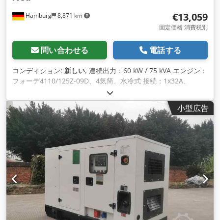
€13,059
Hamburg
8,871 km
固定価格 消費税別
問い合わせる
電話する
コンディション:
新しい
, 連続出力：60 kW / 75 kVA エンジン：
フォーデ4110/125Z-09D、4気筒、水冷式 接続：1x32A、
1x64A 1x220V ソケットまたはサーキットブレーカ、オプショ
ンの125Aソケット 周波数：50Hz 電圧：400/230V 電子制御式
小型広告
スピードコントロール、AVR、バッテリーチャージャー、プレ
ヒーター含む Comap AMF8コントロールとジェネレーターメ
インサプライ Dedpfxsnkb U Se Aliowa FIプロテクション