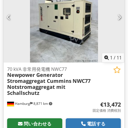
400/230 V 回転数：1500rpm 制御 : Comap AMF8 製造年 :
2021年 寸法 (LxWxH) : 2000x930x1250mm 重量 : 930 Kg ディ
ーゼルタンク : 95 L 100%負荷 l/h 7,3 Dodpfx Asnkcadjliowa
75%負荷 l/h 5,1 50%負荷 l/h 3,4 メインモニター、防音 すぐに
使用可能 追加費用 自動転送スイッチ：€ 500
1
/
11
70 kVA 非常用発電機 NWC77
Newpower Generator
Stromaggregat Cummins
NWC77
Notstromaggregat mit
Schallschutz
€13,472
Hamburg
8,871 km
固定価格 消費税別
問い合わせる
電話する