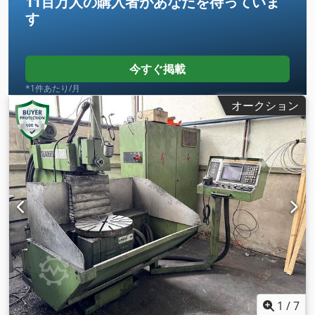
す
今すぐ掲載
*1件あたり/月
オークション
1
/
7