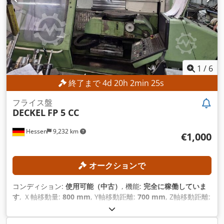
1
/
6
終了まで
4
d
20
h
2
min
22
s
フライス盤
DECKEL
FP 5 CC
Hessen
9,232 km
€1,000
オークションで
コンディション:
使用可能（中古）
, 機能:
完全に稼働していま
す
, Ｘ軸移動量:
800 mm
, Y軸移動距離:
700 mm
, Z軸移動距離:
550 mm
, 羽ペンのストローク:
80 mm
, 総重量:
3,900 kg（キ
ログラム）
,