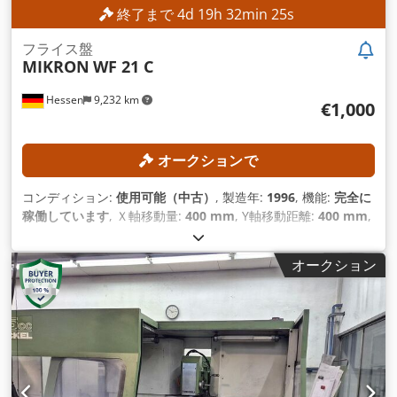
終了まで
4
d
19
h
32
min
22
s
フライス盤
MIKRON
WF 21 C
Hessen
9,232 km
€1,000
オークションで
コンディション:
使用可能（中古）
, 製造年:
1996
, 機能:
完全に
稼働しています
, Ｘ軸移動量:
400 mm
, Y軸移動距離:
400 mm
,
Z軸移動距離:
400 mm
, テーブル幅:
300 mm
, テーブル長さ:
450 mm
,
オークション