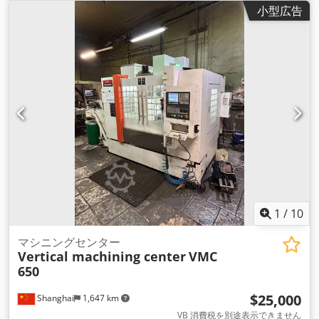
小型広告
1
/
10
マシニングセンター
Vertical machining center
VMC
650
$25,000
Shanghai
1,647 km
VB 消費税を別途表示できません