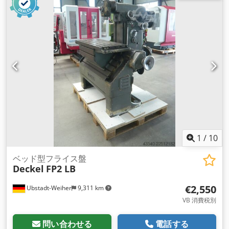
1
/
10
ベッド型フライス盤
Deckel
FP2 LB
€2,550
Ubstadt-Weiher
9,311 km
VB 消費税別
問い合わせる
電話する