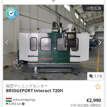
小型広告
1
/
9
縦型マシニングセンター
BRIDGEPORT
Interact 720H
€2,990
Iszkaszentgyörgy
8,993 km
EXW 固定価格 消費税別