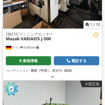
1
/
10
5軸CNCマシニングセンター
Mazak
VARIAXIS j-500
ドイツ
9,058 km
価格情報
電話する
コンディション:
良好（中古）
, 製造年:
2020
,
小型広告