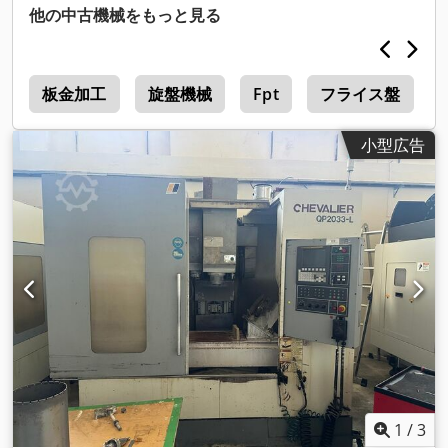
他の中古機械をもっと見る
盤
板金加工
旋盤機械
Fpt
フライス盤
小型広告
1
/
3