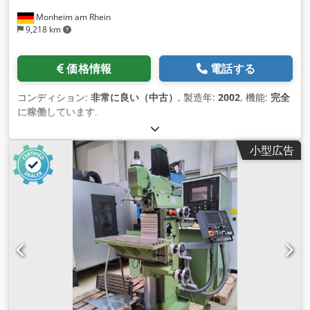
Monheim am Rhein
9,218 km
価格情報
電話する
コンディション:
非常に良い（中古）
, 製造年:
2002
, 機能:
完全
に稼働しています
,
小型広告