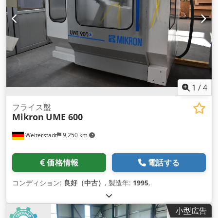
1
/
4
フライス盤
Mikron
UME 600
Weiterstadt
9,250 km
価格情報
電話する
コンディション:
良好（中古）
, 製造年:
1995
,
小型広告