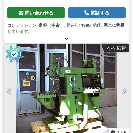
問い合わせる
電話する
コンディション:
良好（中古）
, 製造年:
1989
, 機能:
完全に稼働
しています
,
小型広告
1
/
5