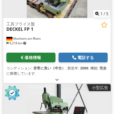
1
/
5
工具フライス盤
DECKEL
FP 1
Monheim am Rhein
9,218 km
価格情報
電話する
コンディション:
非常に良い（中古）
, 製造年:
2000
, 機能:
完全
に稼働しています
,
小型広告