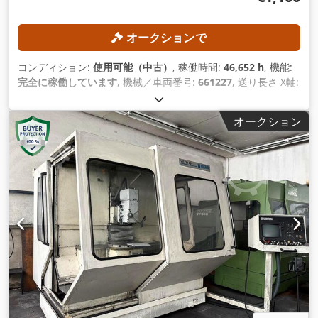
オークションで
コンディション:
使用可能（中古）
, 稼働時間:
46,652 h
, 機能:
完全に稼働しています
, 機械／車両番号:
661227
, 送り長さ X軸:
600 mm
, Y軸送り長さ:
400 mm
, 送り長さ Z軸:
400 mm
, 主軸
回転速度（最大）:
4,000 回転/分
, 出力:
5.5 キロワット (7.48
オークション
馬力)
,