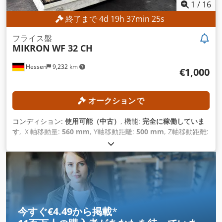
1
/
16
終了まで
4
d
19
h
37
min
22
s
フライス盤
MIKRON
WF 32 CH
Hessen
9,232 km
€1,000
オークションで
コンディション:
使用可能（中古）
, 機能:
完全に稼働していま
す
, Ｘ軸移動量:
560 mm
, Y軸移動距離:
500 mm
, Z軸移動距離:
400 mm
, 主軸回転速度（最大）:
6,300 回転/分
, 旋回範囲:
45
°
,
今すぐ€4.49から掲載
*
11百万人の購入者
があなたを待っていま