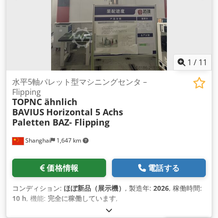
1
/
11
水平5軸パレット型マシニングセンタ –
Flipping
TOPNC ähnlich
BAVIUS
Horizontal 5 Achs
Paletten BAZ- Flipping
Shanghai
1,647 km
価格情報
電話する
コンディション:
ほぼ新品（展示機）
, 製造年:
2026
, 稼働時間:
10 h
, 機能:
完全に稼働しています
,