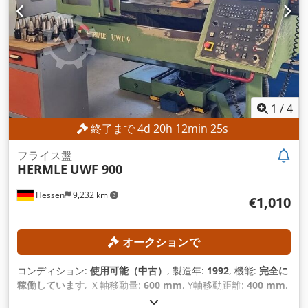
1
/
4
終了まで
4
d
20
h
12
min
22
s
フライス盤
HERMLE
UWF 900
Hessen
9,232 km
€1,010
オークションで
コンディション:
使用可能（中古）
, 製造年:
1992
, 機能:
完全に
稼働しています
, Ｘ軸移動量:
600 mm
, Y軸移動距離:
400 mm
,
Z軸移動距離:
420 mm
, 主軸回転速度（最大）:
4,000 回転/分
,