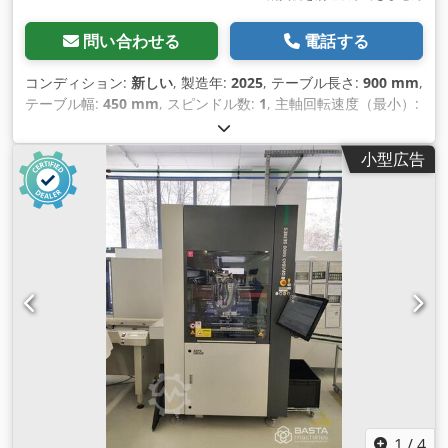
問い合わせる
電話する
コンディション:
新しい
, 製造年:
2025
, テーブル長さ:
900 mm
,
テーブル幅:
450 mm
, スピンドル数:
1
, 主軸回転速度（最小）:
8,000 回転/分
, テーブル荷重:
500 kg（キログラム）
,
小型広告
1
/
4