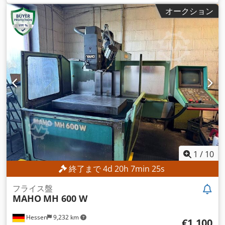
コントローラモデル:
Heidenhain 407
,
オークション
1
/
10
終了まで
4
d
20
h
7
min
22
s
フライス盤
MAHO
MH 600 W
Hessen
9,232 km
€1,100