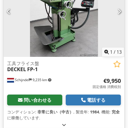
1
/
13
工具フライス盤
DECKEL
FP-1
€9,950
Schijndel
9,235 km
固定価格 消費税別
問い合わせる
電話する
コンディション:
非常に良い（中古）
, 製造年:
1984
, 機能:
完全
に稼働しています
,