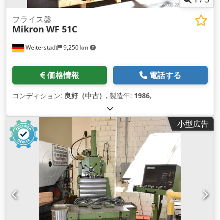
フライス盤
Mikron
WF 51C
Weiterstadt
9,250 km
価格情報
電話する
コンディション:
良好（中古）
, 製造年:
1986
,
小型広告