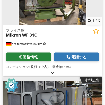
1
/
6
フライス盤
Mikron
WF 31C
Weiterstadt
9,250 km
価格情報
電話する
コンディション:
良好（中古）
, 製造年:
1985
,
小型広告