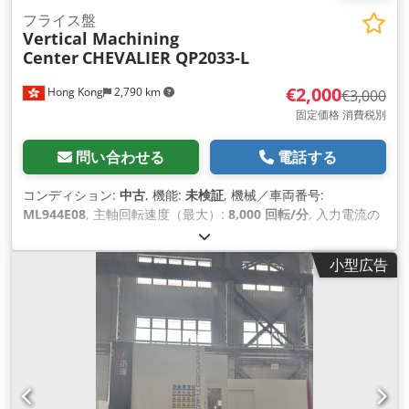
フライス盤
Vertical Machining
Center
CHEVALIER QP2033-L
€2,000
Hong Kong
2,790 km
€3,000
固定価格 消費税別
問い合わせる
電話する
コンディション:
中古
, 機能:
未検証
, 機械／車両番号:
ML944E08
, 主軸回転速度（最大）:
8,000 回転/分
, 入力電流の
種類:
三相
, 総重量:
5,500 kg（キログラム）
, 入力電圧:
400 V
,
小型広告