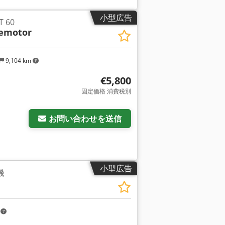
小型広告
T 60
bemotor
9,104 km
€5,800
固定価格 消費税別
さらに画像をリクエスト
お問い合わせを送信
小型広告
機
m