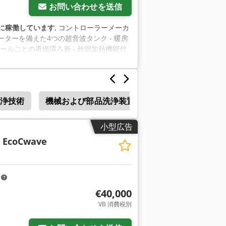
お問い合わせを送信
に稼働しています
, コントローラーメーカ
ヒーターを備えた4つの超音波タンク - 暖房
プール/プールごとの再循環ろ過 - 外部加熱機能付
乾燥機 1台（予備ポンプ付） - 商品キャ
12 個の物品キャリア - PLC制御三菱
洗浄技術
機械および部品洗浄装置
小型広告
n EcoCwave
m
€40,000
VB 消費税別