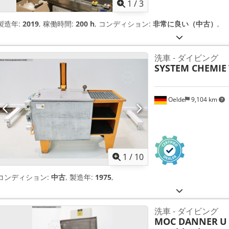
1
/
3
製造年:
2019
, 稼働時間:
200 h
, コンディション:
非常に良い（中古）
,
洗車 - ダイビング
SYSTEM CHEMIE
Oelde
9,104 km
1
/
10
コンディション:
中古
, 製造年:
1975
,
洗車 - ダイビング
MOC DANNER
U 