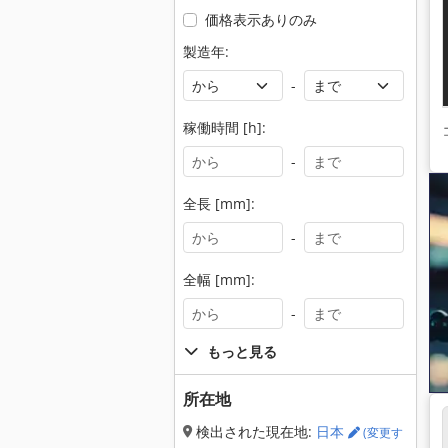
価格表示ありのみ
製造年:
-
稼働時間 [h]:
-
全長 [mm]:
-
全幅 [mm]:
-
もっと見る
所在地
検出された現在地:
日本
(変更す