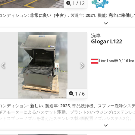
1
/
12
コンディション:
非常に良い（中古）
, 製造年:
2021
, 機能:
完全に稼働し
洗車
Glogar
L122
Linz-Land
9,116 km
1
/
6
コンディション:
新しい
, 製造年:
2025
, 部品洗浄機、スプレー洗浄システ
ギアモーターによるバスケット駆動、プラントのハウジングはステンレススチ
ットスプレーノズルを備えたステンレス製3面配置ノズルシステム2台。 
（Xylem/Lowara）2台。 - 空運転防止のためのレベルコントロール -
スメンテナンス用オイルスキマー - バスケットの直径: 1.150 mm - 有効高さ: 70