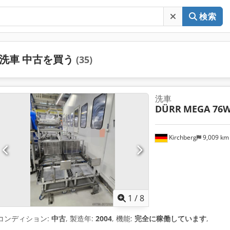
検索
洗車 中古を買う
(35)
洗車
DÜRR
MEGA 76
Kirchberg
9,009 k
1
/
8
コンディション:
中古
, 製造年:
2004
, 機能:
完全に稼働しています
,