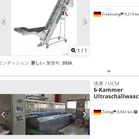
Freilassing
9,219 k
さらに画像
1
/
1
コンディション:
新しい
, 製造年:
2026
,
洗車 / UCM
6-Kammer
Ultraschallwas
Zörbig
8,943 km