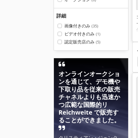
詳細
画像付きのみ
(35)
ビデオ付きのみ
(1)
認定販売店のみ
(5)
洗浄システム
洗浄装置
部品洗浄機
洗浄機
オンラインオークショ
ンを通じて、デモ機や
下取り品を従来の販売
チャネルよりも迅速か
つ広範な国際的リ
Reichweite で販売す
ることができました。
クリスティアン・ジェンク、