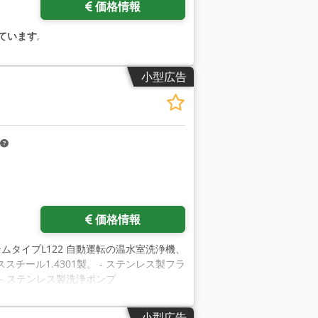
価格情報
ています
,
小型広告
価格情報
ムタイプL122 自動運転の温水室洗浄機、
ール1.4301製。 - ステンレス製フラ
- ステンレス製洗浄ポンプ
 ポンプ保護用サクションフィルター2個 - バ
0 mm Dsdpfxef Dy Rwe Am Ejck
小型広告