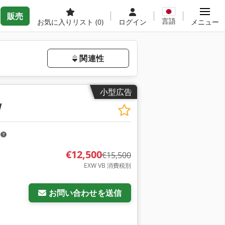
販売
言語
お気に入りリスト
(0)
ログイン
メニュー
関連性
小型広告
W
m
€12,500
€15,500
EXW VB 消費税別
お問い合わせを送信