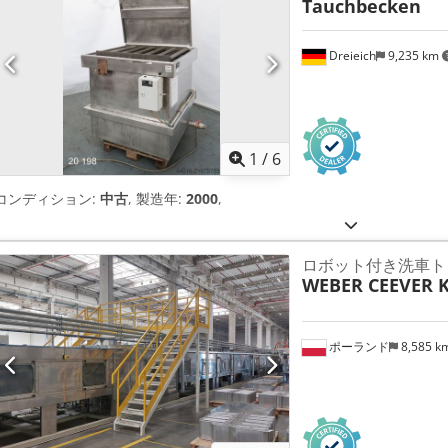
Tauchbecken
Dreieich
9,235 km
1
/
6
コンディション:
中古
, 製造年:
2000
,
ロボット付き洗車ト
WEBER CEEVER 
ポーランド
8,585 k