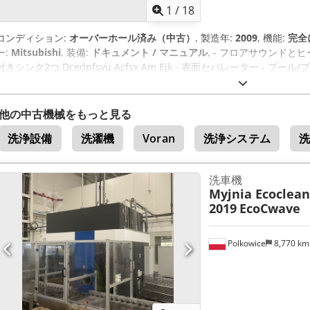
1
/
18
コンディション:
オーバーホール済み（中古）
, 製造年:
2009
, 機能:
完全
ー:
Mitsubishi
, 装備:
ドキュメント / マニュアル
, - フロアサウンドと
付きシンク2つ Dcedpfsvu Acfsx Am Ejk - 表面セパレーター - 
きの追加タンク - カーボンカートリッジを使用した脱イオン水接続 - 真空
リアを自動的に移動させる搬送システム - 個々の輸送バスケットに対応する 
他の中古機械をもっと見る
洗浄設備
洗濯機
Voran
洗浄システム
洗車機
Myjnia Ecoclea
2019
EcoCwave
Polkowice
8,770 k