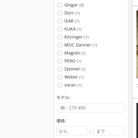
Glogar
(6)
Dürr
(1)
ISAR
(1)
KUKA
(1)
Kitzinger
(1)
MOC Danner
(1)
Magido
(1)
PERO
(1)
Steimel
(1)
Weber
(1)
voran
(1)
モデル:
価格:
-