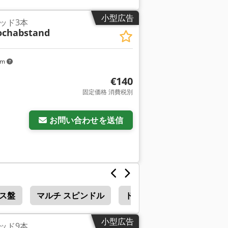
小型広告
ッド3本
ochabstand
km
€140
固定価格 消費税別
お問い合わせを送信
ス盤
マルチ スピンドル
ドリル ヘッド
スレッド
小型広告
ッド9本