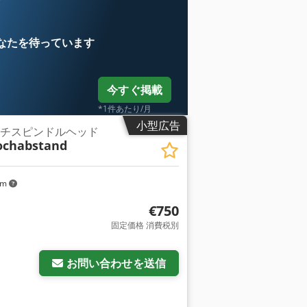
なたを待っています
今すぐ掲載
*1件あたり/月
小型広告
ルチスピンドルヘッド
ochabstand
km
€750
固定価格 消費税別
お問い合わせを送信