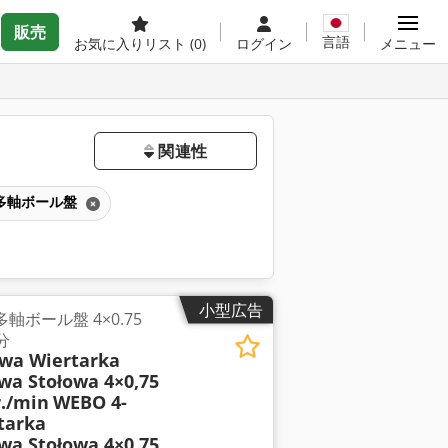
販売
言語
お気に入りリスト
(0)
ログイン
メニュー
関連性
多軸ボール盤
小型広告
軸ボール盤 4×0.75
分
wa Wiertarka
wa Stołowa 4×0,75
./min
WEBO 4-
tarka
wa Stołowa 4×0,75