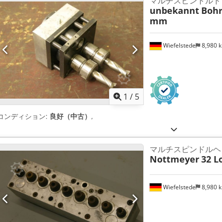
マルチスピンドルド
unbekannt
Bohr
mm
Wiefelstede
8,980 
1
/
5
コンディション:
良好（中古）
,
マルチスピンドルヘ
Nottmeyer
32 L
Wiefelstede
8,980 