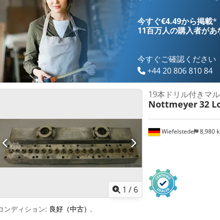
今すぐ€4.49から掲載
*
11百万人の購入者
があ
今すぐご確認ください
+44 20 806 810 84
19本ドリル付きマ
Nottmeyer
32 L
Wiefelstede
8,980 
1
/
6
コンディション:
良好（中古）
,