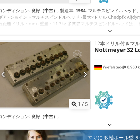
コンディション:
良好（中古）
, 製造年:
1984
, マルチスピンドルヘッド
ギア -ジョイントマルチスピンドルヘッド -最大×ドリル Chedpfx Aljdym
分距離ドリル：mm -重量：11.3kg 多関節マルチスピンドルヘッド
ンキング、リーミング、フライス加工、旋盤加工などの様々な加 工作
度に加工することができます。
12本ドリル付きマ
Nottmeyer
32 L
Wiefelstede
8,980 
1
/
5
コンディション:
良好（中古）
,
すぐに 多軸ボール盤 