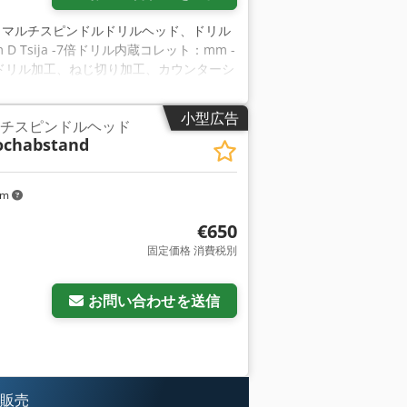
、マルチスピンドルドリルヘッド、ドリル
 D Tsija -7倍ドリル内蔵コレット：mm -
は、ドリル加工、ねじ切り加工、カウンターシ
業のための可変工具であり、複数の穴を一
小型広告
ルチスピンドルヘッド
ochabstand
km
€650
固定価格 消費税別
お問い合わせを送信
を販売