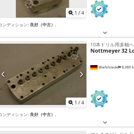
1
/
4
コンディション:
良好（中古）
,
10本ドリル用多軸
Nottmeyer
32 L
Wiefelstede
8,980 
1
/
4
コンディション:
良好（中古）
,