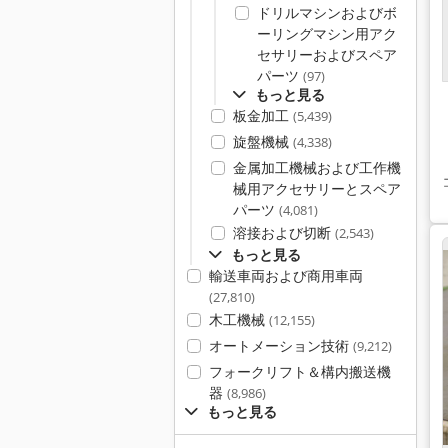
ドリルマシンおよびボ
ーリングマシン用アク
セサリーおよびスペア
パーツ
(97)
もっと見る
板金加工
(5,439)
旋盤機械
(4,338)
金属加工機械および工作機
械用アクセサリーとスペア
パーツ
(4,081)
溶接および切断
(2,543)
もっと見る
輸送車両および商用車両
(27,810)
木工機械
(12,155)
オートメーション技術
(9,212)
フォークリフト＆構内搬送機
器
(8,986)
もっと見る