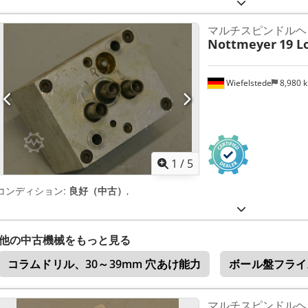
マルチスピンドルヘ
Nottmeyer
19 L
Wiefelstede
8,980 
1
/
5
コンディション:
良好（中古）
,
他の中古機械をもっと見る
コラムドリル、30～39mm 穴あけ能力
ボール盤フライ
マルチスピンドルヘ