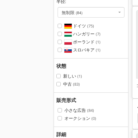
半径:
無制限
(84)
ドイツ
(75)
ハンガリー
(7)
ポーランド
(1)
スロバキア
(1)
状態
新しい
(1)
中古
(83)
販売形式
小さな広告
(84)
ピンドル ボール盤
ドライブ
Boley Cnc
Cnc
オークション
(0)
詳細