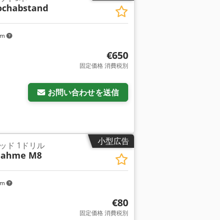
ochabstand
km
€650
固定価格 消費税別
お問い合わせを送信
小型広告
ッド 1ドリル
nahme M8
km
€80
固定価格 消費税別