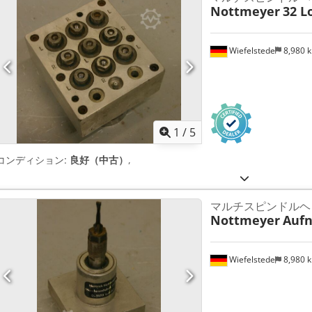
Nottmeyer
32 L
Wiefelstede
8,980 
1
/
5
コンディション:
良好（中古）
,
マルチスピンドルヘ
Nottmeyer
Auf
Wiefelstede
8,980 