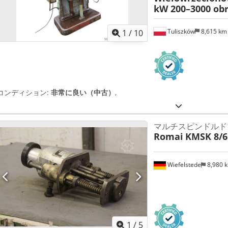
kW 200–3000 obr
Tuliszków
8,615 k
1
/
10
コンディション:
非常に良い（中古）
,
マルチスピンドルド
Romai
KMSK 8/6
Wiefelstede
8,980 
1
/
5