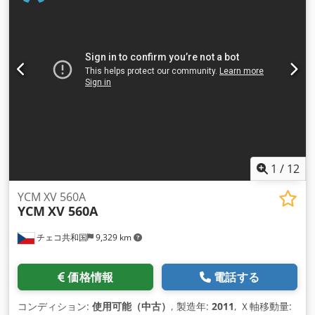
1
/
12
YCM XV 560A
YCM
XV 560A
チェコ共和国
9,329 km
価格情報
電話する
コンディション:
使用可能（中古）
, 製造年:
2011
, Ｘ軸移動量: