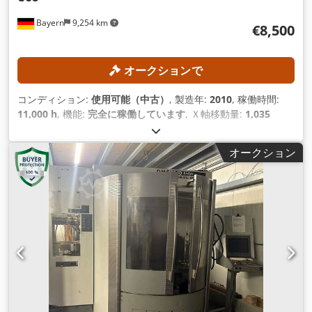
Bayern
9,254 km
€8,500
オークションで
コンディション:
使用可能（中古）
, 製造年:
2010
, 稼働時間:
11,000 h
, 機能:
完全に稼働しています
, Ｘ軸移動量:
1,035
mm
, Y軸移動距離:
560 mm
, Z軸移動距離:
510 mm
, コントロ
ーラモデル:
Siemens 810D / ShopMill
, 主軸回転速度（最
オークション
大）:
10,000 回転/分
,