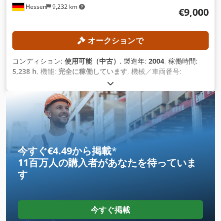
Hessen
9,232 km
€9,000
オークションで
コンディション:
使用可能（中古）
, 製造年:
2004
, 稼働時間:
5,238 h
, 機能:
完全に稼働しています
, 機械／車両番号:
120007
, Ｘ軸移動量:
1,200 mm
, Y軸移動距離:
700 mm
, Z軸移
動距離:
750 mm
, コントローラモデル:
Heidenhain TNC530
,
主軸回転速度（最大）:
8,000 回転/分
,
今すぐ€4.49から掲載
*
11百万人の購入者
があなたを待っていま
す
今すぐ掲載