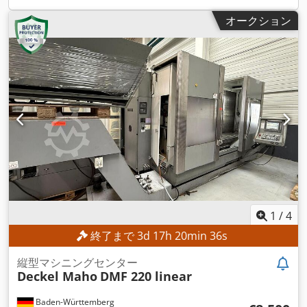
オークション
1
/
4
終了まで
3
d
17
h
20
min
34
s
縦型マシニングセンター
Deckel Maho
DMF 220 linear
Baden-Württemberg