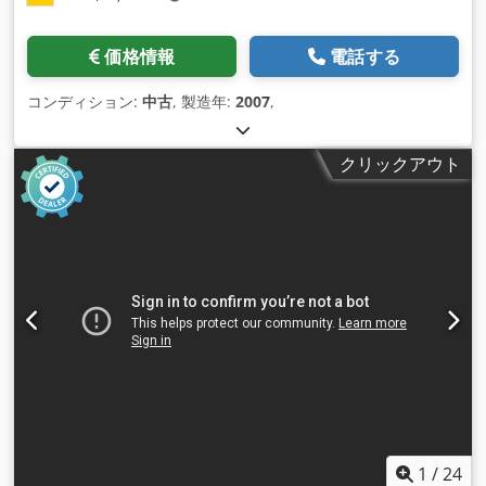
価格情報
電話する
コンディション:
中古
, 製造年:
2007
,
クリックアウト
1
/
24