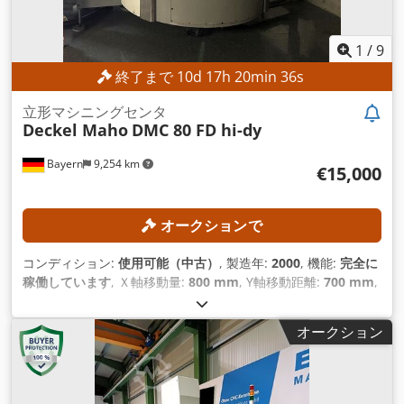
1
/
9
終了まで
10
d
17
h
20
min
34
s
立形マシニングセンタ
Deckel Maho
DMC 80 FD hi-dy
Bayern
9,254 km
€15,000
オークションで
コンディション:
使用可能（中古）
, 製造年:
2000
, 機能:
完全に
稼働しています
, Ｘ軸移動量:
800 mm
, Y軸移動距離:
700 mm
,
Z軸移動距離:
600 mm
, コントローラモデル:
Heidenhain Mill
Plus
, 主軸回転速度（最大）:
18,000 回転/分
,
オークション