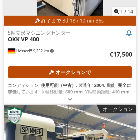
1
/
14
終了まで
3
d
18
h
10
min
34
s
5軸立形マシニングセンター
OKK
VP 400
Hessen
9,232 km
€17,500
オークションで
コンディション:
使用可能（中古）
, 製造年:
2004
, 機能:
完全に
稼働しています
, Ｘ軸移動量:
600 mm
, Y軸移動距離:
410 mm
,
Z軸移動距離:
460 mm
, コントローラモデル:
FANUC Series
160is-MB
, 主軸回転速度（最大）:
12,000 回転/分
,
オークション