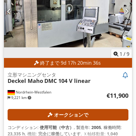
1
/
9
終了まで
9
d
17
h
20
min
34
s
立形マシニングセンタ
Deckel Maho
DMC 104 V linear
Nordrhein-Westfalen
€11,900
9,221 km
オークションで
コンディション:
使用可能（中古）
, 製造年:
2005
, 稼働時間:
23,335 h
, 機能:
完全に稼働しています
, Ｘ軸移動量:
1,040