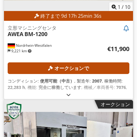
1
/
10
終了まで
9
d
17
h
25
min
34
s
立形マシニングセンタ
AWEA
BM-1200
Nordrhein-Westfalen
€11,900
9,221 km
オークションで
コンディション:
使用可能（中古）
, 製造年:
2007
, 稼働時間:
22,283 h
, 機能:
完全に稼働しています
, 機械／車両番号:
7076
,
Ｘ軸移動量:
1,200 mm
, Y軸移動距離:
600 mm
, Z軸移動距離:
600 mm
, コントローラモデル:
Heidenhain iTNC 530
, 主軸回
オークション
転速度（最大）:
6,000 回転/分
,