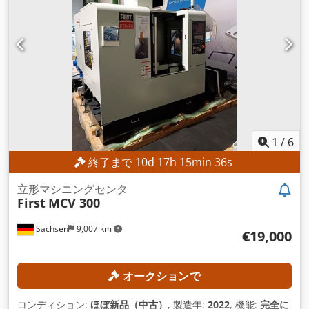
1
/
6
終了まで
10
d
17
h
15
min
34
s
立形マシニングセンタ
First
MCV 300
Sachsen
9,007 km
€19,000
オークションで
コンディション:
ほぼ新品（中古）
, 製造年:
2022
, 機能:
完全に