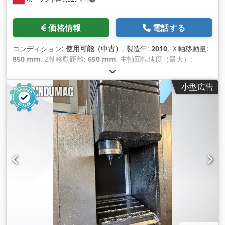
価格情報
電話する
コンディション:
使用可能（中古）
, 製造年:
2010
, Ｘ軸移動量:
850 mm
, Z軸移動距離:
650 mm
, 主軸回転速度（最大）:
24,000 回転/分
, スピンドルモーター出力:
11,000 ワット
, 軸数:
4
,
小型広告