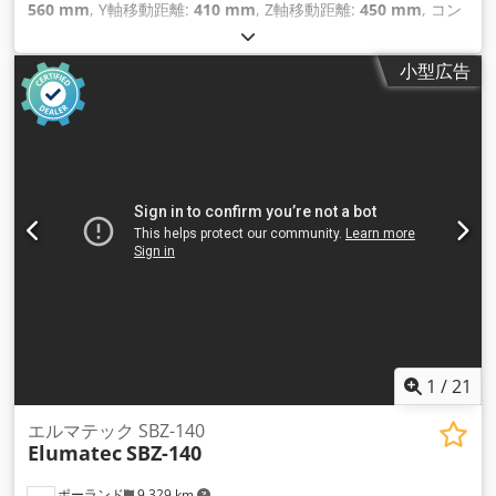
560 mm
, Y軸移動距離:
410 mm
, Z軸移動距離:
450 mm
, コン
トローラーメーカー:
FANUC
, 主軸回転速度（最大）:
10,000
回転/分
, スピンドルモーター出力:
11,000 ワット
, 軸数:
3
,
小型広告
1
/
21
エルマテック SBZ-140
Elumatec
SBZ-140
ポーランド
9,329 km