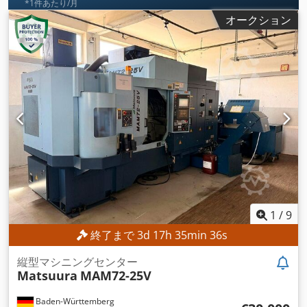
*1件あたり/月
オークション
1
/
9
終了まで
3
d
17
h
35
min
34
s
縦型マシニングセンター
Matsuura
MAM72-25V
Baden-Württemberg