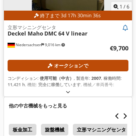
1
/
6
終了まで
3
d
17
h
30
min
34
s
立形マシニングセンタ
Deckel Maho
DMC 64 V linear
Niedersachsen
9,016 km
€9,700
オークションで
コンディション:
使用可能（中古）
, 製造年:
2007
, 稼働時間:
11,421 h
, 機能:
完全に稼働しています
, 機械／車両番号:
29100009074
, Ｘ軸移動量:
640 mm
, Y軸移動距離:
600 mm
, Z
軸移動距離:
500 mm
, ワーク径（最大）:
140 mm
, 主軸回転速
度（最大）:
16,000 回転/分
, ツールマガジンのスロット数:
30
,
他の中古機械をもっと見る
o
板金加工
旋盤機械
立形マシニングセンタ