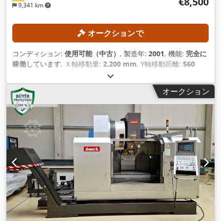
€8,500
9,341 km
オークションで
コンディション:
使用可能（中古）
, 製造年:
2001
, 機能:
完全に
稼働しています
, Ｘ軸移動量:
2,200 mm
, Y軸移動距離:
560
mm
, Z軸移動距離:
720 mm
, コントローラモデル:
Siemens
840D
, 主軸回転速度（最大）:
12,000 回転/分
,
オークション