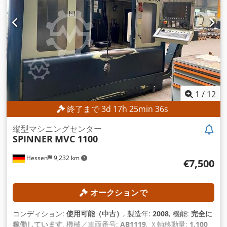
1
/
12
終了まで
3
d
17
h
25
min
34
s
縦型マシニングセンター
SPINNER
MVC 1100
Hessen
9,232 km
€7,500
オークションで
コンディション:
使用可能（中古）
, 製造年:
2008
, 機能:
完全に
稼働しています
, 機械／車両番号:
AB1119
, Ｘ軸移動量:
1,100