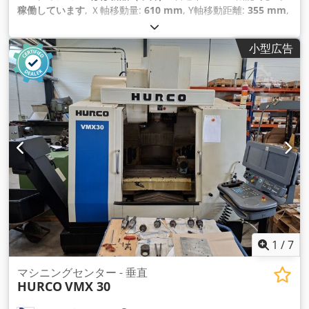
稼働しています
, Ｘ軸移動量:
610 mm
, Y軸移動距離:
355 mm
,
Z軸移動距離:
460 mm
, コントローラモデル:
SIEMENS 828D
SHOPMILL
, 主軸回転速度（最大）:
10,000 回転/分
,
小型広告
1
/
7
マシニングセンター - 垂直
HURCO
VMX 30