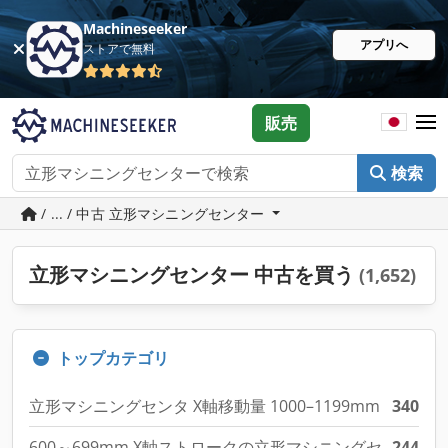
Machineseeker
アプリへ
ストアで無料
販売
検索
/ ... / 中古 立形マシニングセンター
立形マシニングセンター 中古を買う
(1,652)
トップカテゴリ
立形マシニングセンタ X軸移動量 1000–1199mm
340
600～699mm X軸ストロークの立形マシニングセ
244