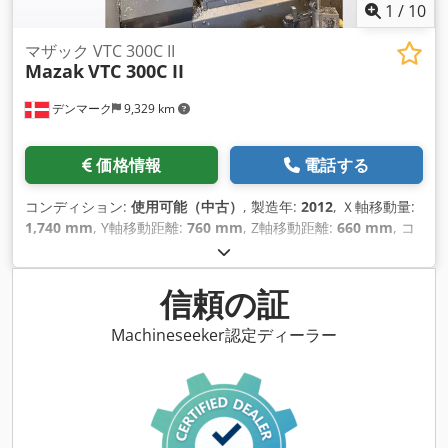
1
/
10
マザック VTC 300C II
Mazak
VTC 300C II
デンマーク
9,329 km
価格情報
電話する
コンディション:
使用可能（中古）
, 製造年:
2012
, Ｘ軸移動量:
1,740 mm
, Y軸移動距離:
760 mm
, Z軸移動距離:
660 mm
, コ
ントローラーメーカー:
MAZATROL
, コントローラモデル:
640
M
, 主軸回転速度（最大）:
12,000 回転/分
, ツールマガジンの
スロット数:
30
, 軸数:
3
,
信頼の証
Machineseeker認定ディーラー