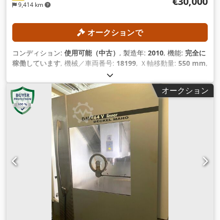
€30,000
9,414 km
オークションで
コンディション:
使用可能（中古）
, 製造年:
2010
, 機能:
完全に
稼働しています
, 機械／車両番号:
18199
, Ｘ軸移動量:
550 mm
,
Y軸移動距離:
410 mm
, Z軸移動距離:
450 mm
, 主軸回転速度
（最大）:
20,000 回転/分
, ツールマガジンのスロット数:
210
,
オークション