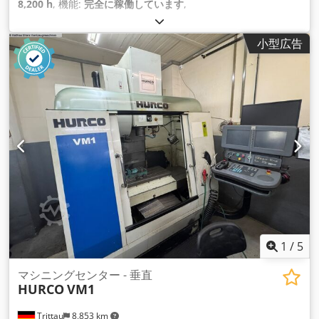
8,200 h
, 機能:
完全に稼働しています
,
小型広告
1
/
5
マシニングセンター - 垂直
HURCO
VM1
Trittau
8,853 km