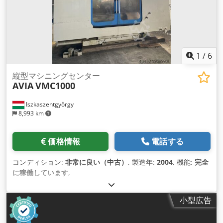
1
/
6
縦型マシニングセンター
AVIA
VMC1000
Iszkaszentgyörgy
8,993 km
価格情報
電話する
コンディション:
非常に良い（中古）
, 製造年:
2004
, 機能:
完全
に稼働しています
,
小型広告