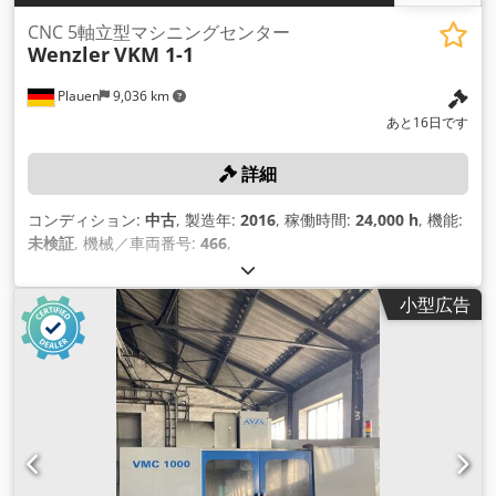
CNC 5軸立型マシニングセンター
Wenzler
VKM 1-1
Plauen
9,036 km
あと16日です
詳細
コンディション:
中古
, 製造年:
2016
, 稼働時間:
24,000 h
, 機能:
未検証
, 機械／車両番号:
466
,
小型広告