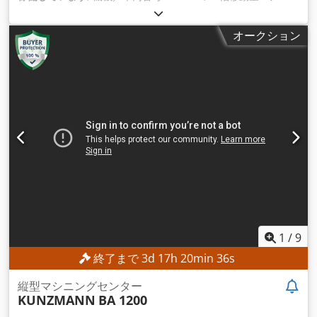
mm
, Y軸移動距離:
510 mm
, Z軸移動距離:
510 mm
, ワーク重
量（最大）:
1,000 kg（キログラム）
, 主軸回転速度（最大）:
オークション
8,000 回転/分
, ツールマガジンのスロット数:
24
,
1
/
9
終了まで
3
d
17
h
20
min
34
s
縦型マシニングセンター
KUNZMANN
BA 1200