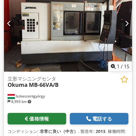
1
/
15
立形マシニングセンタ
Okuma
MB-66VA/B
Iszkaszentgyörgy
8,993 km
価格情報
電話する
コンディション:
非常に良い（中古）
, 製造年:
2013
, 稼働時間: