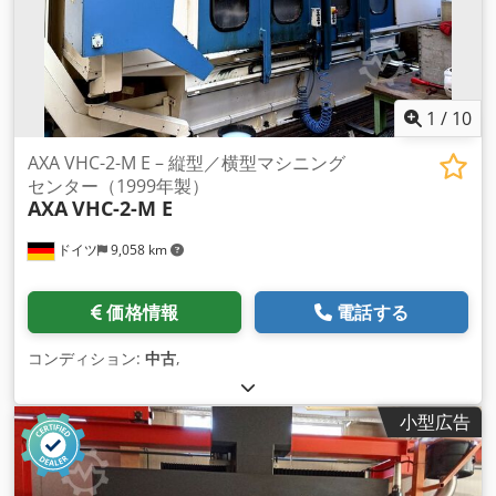
1
/
10
AXA VHC-2-M E – 縦型／横型マシニング
センター（1999年製）
AXA
VHC-2-M E
ドイツ
9,058 km
価格情報
電話する
コンディション:
中古
,
小型広告