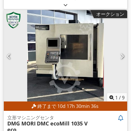
mm
, Y軸移動距離:
600 mm
, Z軸移動距離:
500 mm
, コントロ
ーラモデル:
Heidenhain iTNC 530
, 主軸回転速度（最大）:
オークション
8,000 回転/分
,
1
/
9
終了まで
10
d
17
h
30
min
34
s
立形マシニングセンタ
DMG MORI
DMC ecoMill 1035 V
eco