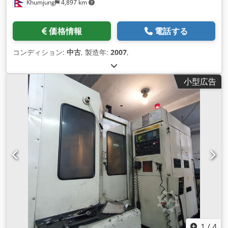
Khumjung
4,897 km
価格情報
電話する
コンディション:
中古
, 製造年:
2007
,
小型広告
1
/
4