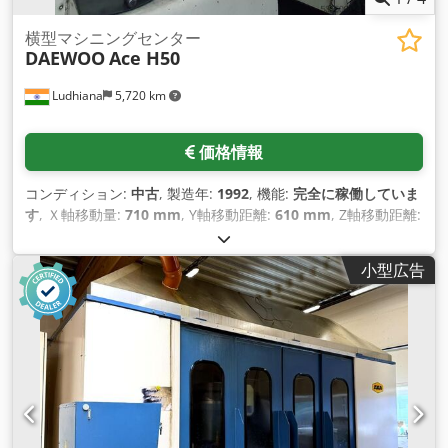
横型マシニングセンター
DAEWOO
Ace H50
Ludhiana
5,720 km
価格情報
コンディション:
中古
, 製造年:
1992
, 機能:
完全に稼働していま
す
, Ｘ軸移動量:
710 mm
, Y軸移動距離:
610 mm
, Z軸移動距離:
600 mm
, コントローラーメーカー:
Fanuc
, コントローラモデ
ル:
15M
, 装備:
切屑搬送装置
,
小型広告