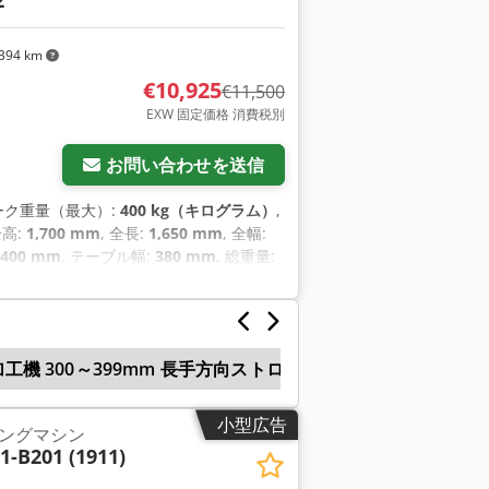
2
394 km
€10,925
€11,500
EXW 固定価格 消費税別
さらに画像をリクエスト
お問い合わせを送信
ワーク重量（最大）:
400 kg（キログラム）
,
全高:
1,700 mm
, 全長:
1,650 mm
, 全幅:
400 mm
, テーブル幅:
380 mm
, 総重量:
kg（キログラム）
, 保証期間:
12 ヶ月
, 入力電
工機 300～399mm 長手方向ストローク
ワイヤー 放電 
小型広告
ングマシン
1-B201 (1911)