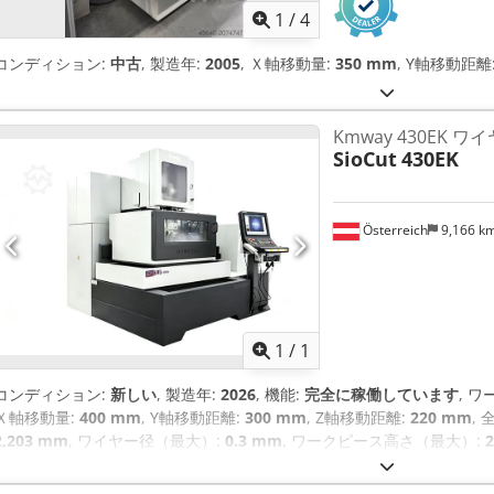
1
/
4
コンディション:
中古
, 製造年:
2005
, Ｘ軸移動量:
350 mm
, Y軸移動距離
Kmway 430EK
SioCut
430EK
Österreich
9,166 k
さらに画像
1
/
1
コンディション:
新しい
, 製造年:
2026
, 機能:
完全に稼働しています
, 
Ｘ軸移動量:
400 mm
, Y軸移動距離:
300 mm
, Z軸移動距離:
220 mm
, 
2,203 mm
, ワイヤー径（最大）:
0.3 mm
, ワークピース高さ（最大）:
ーク長さ（最大）:
600 mm
, 総重量:
2,850 kg（キログラム）
, 保証期間