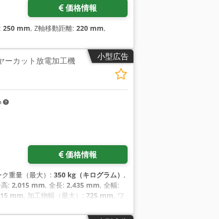
価格情報
:
250 mm
, Z軸移動距離:
220 mm
,
小型広告
 ワイヤーカット放電加工機
m
をリクエスト
価格情報
ワーク重量（最大）:
350 kg（キログラム）
,
全高:
2,015 mm
, 全長:
2,435 mm
, 全幅:
215 mm
, 加工物幅（最大）:
725 mm
, ワ
:
12 ヶ月
,