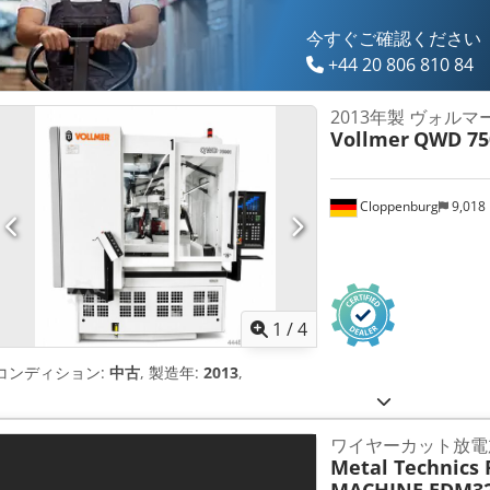
今すぐご確認ください
+44 20 806 810 84
2013年製 ヴォルマー 
Vollmer
QWD 75
Cloppenburg
9,018
1
/
4
コンディション:
中古
, 製造年:
2013
,
ワイヤーカット放電加
Metal Technics 