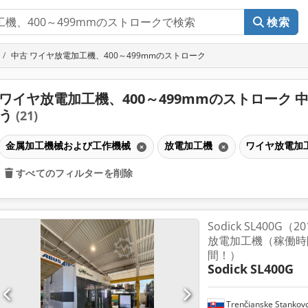
検索
中古 ワイヤ放電加工機、400～499mmのストローク
ワイヤ放電加工機、400～499mmのストローク 
う
(21)
金属加工機械および工作機械
放電加工機
ワイヤ放電加工
すべてのフィルターを削除
Sodick SL400
放電加工機（稼働時間
間！）
Sodick
SL400G
Trenčianske Stankov