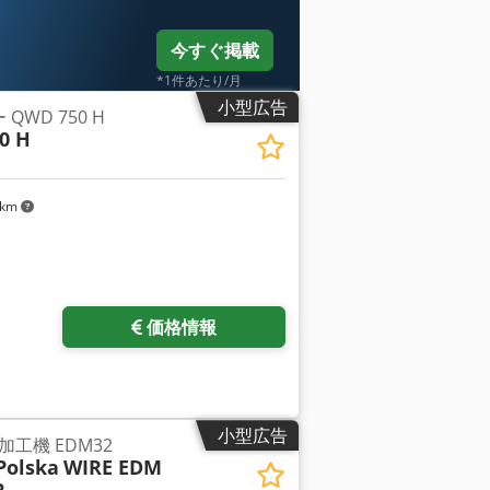
今すぐ掲載
*1件あたり/月
小型広告
QWD 750 H
0 H
 km
価格情報
小型広告
工機 EDM32
Polska
WIRE EDM