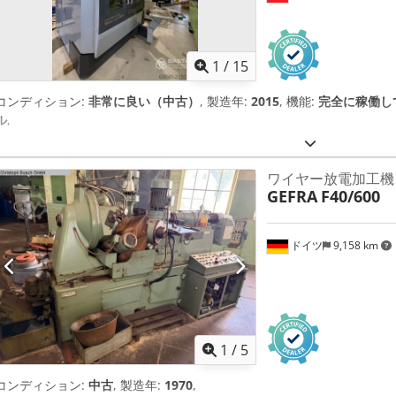
1
/
15
コンディション:
非常に良い（中古）
, 製造年:
2015
, 機能:
完全に稼働し
ル
,
ワイヤー放電加工機
GEFRA
F40/600
ドイツ
9,158 km
1
/
5
コンディション:
中古
, 製造年:
1970
,