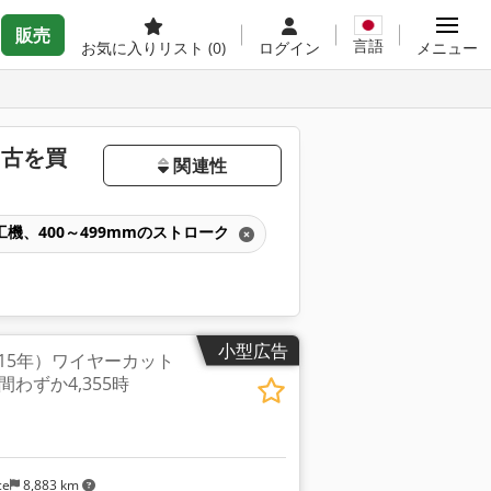
販売
言語
お気に入りリスト
(0)
ログイン
メニュー
中古を買
関連性
機、400～499mmのストローク
小型広告
G（2015年）ワイヤーカット
わずか4,355時
ce
8,883 km