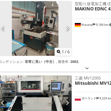
型彫り放電加工機 (E
MAKINO
EDNC 4
Kreuztal
9,184 km
1
/
6
コンディション:
非常に良い（中古）
, 製造年:
2002
,
三菱 MV1200S
Mitsubishi
MV12
ポーランド
9,329 k