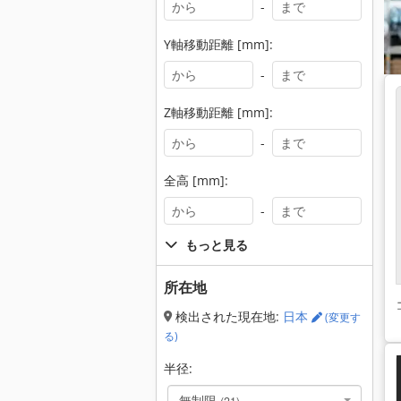
-
Y軸移動距離 [mm]:
-
Z軸移動距離 [mm]:
-
全高 [mm]:
-
もっと見る
所在地
検出された現在地:
日本
(変更す
る)
半径:
無制限
(21)