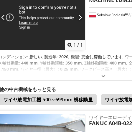
MACHINE EDM3
Sokołów Podlaski
8,
1
/
1
コンディション:
新しい
, 製造年:
2026
, 機能:
完全に稼働しています
, 
Ｘ軸移動量:
440 mm
, Y軸移動距離:
350 mm
, Z軸移動距離:
400 mm
, 
1,150 mm
, ワイヤー径（最大）:
0.25 mm
, ワークピース高さ（最大）:
1,150 kg（キログラム）
, テーブル長さ:
650 mm
, 空車重量:
1,150 
圧:
400 V
, 装備:
ドキュメント / マニュアル, 冷却ユニット
,
他の中古機械をもっと見る
ワイヤ放電加工機 500～699mm 横移動量
ワイヤ放電加
ワイヤーエローディ
FANUC
A04B-022