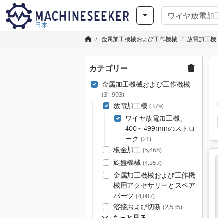
日本
金属加工機械および工作機械
放電加工機
カテゴリー
金属加工機械および工作機械
(31,993)
放電加工機
(379)
ワイヤ放電加工機、
400～499mmのストロ
ーク
(21)
板金加工
(5,468)
旋盤機械
(4,357)
金属加工機械および工作機
械用アクセサリーとスペア
パーツ
(4,087)
溶接および切断
(2,535)
もっと見る