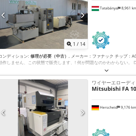
Tatabánya
8,961 k
1
/
14
コンディション:
修理が必要（中古）
, メーカー：ファナック チップ：A04
動作しません、この状態で販売します、! 何が問題なのかわからない。 Dcsdpfx 
ワイヤーエローディ
Mitsubishi
FA 10
Herscheid
9,176 k