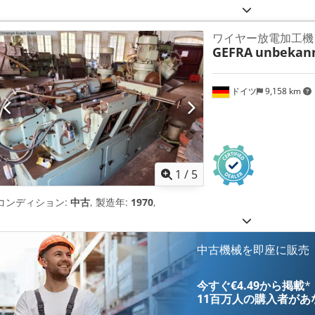
ワイヤー放電加工機
GEFRA
unbekan
ドイツ
9,158 km
1
/
5
コンディション:
中古
, 製造年:
1970
,
中古機械を即座に販売
今すぐ€4.49から掲載
*
11百万人の購入者
があ