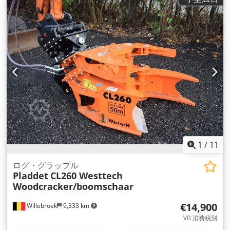
1
/
11
ログ・グラップル
Pladdet
CL260 Westtech
Woodcracker/boomschaar
€14,900
Willebroek
9,333 km
VB 消費税別