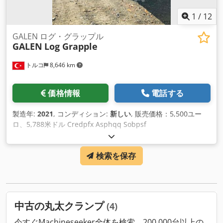
1
/
12
GALEN ログ・グラップル
GALEN
Log Grapple
トルコ
8,646 km
価格情報
電話する
製造年:
2021
, コンディション:
新しい
, 販売価格：5,500ユー
ロ、5,788米ドル Credpfx Asphqq Sobpsf
検索を保存
中古の丸太クランプ
(4)
今すぐMachineseeker全体を検索、200,000台以上の