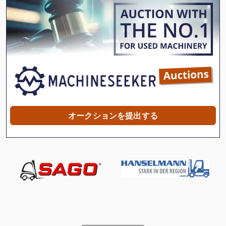
Stp 3
Tak 18
Tiefbord 8 25 100
その他
その他 の アクセサリー
カップリング
オークションを提出する
クランクプレス
クランプ ユニット
クランプ ロッド トラック
ツール ラック
ツール 台車