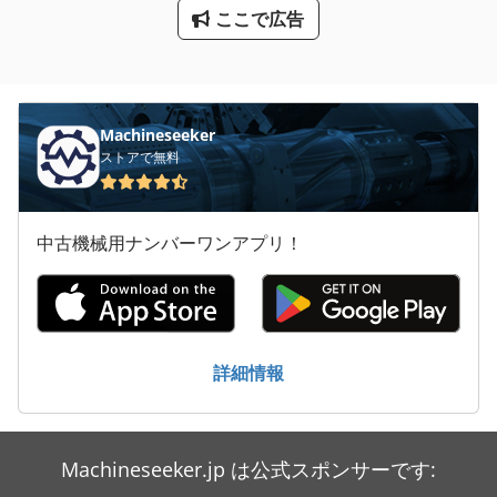
トラック スケール
ここで広告
トラック ダンプ
丸のこ
Machineseeker
卓上 旋盤
ストアで無料
大きな トラック
天井 クレーン
中古機械用ナンバーワンアプリ！
建設 用 クレーン
詳細情報
Machineseeker.jp は公式スポンサーです: