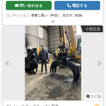
問い合わせる
電話する
コンディション:
非常に良い（中古）
, 製造年:
2026
,
小型広告
1
/
15
ガレン・ログ・グラップル製造