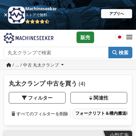
Machineseeker
アプリへ
ストアで無料
販売
検索
/ ... / 中古 丸太クランプ
丸太クランプ 中古を買う
(4)
フィルター
関連性
フォークリフト＆構内搬送機器
すべてのフィルターを削除
小型広告