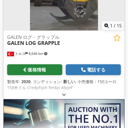
1
/
15
GALEN ログ・グラップル
GALEN
LOG GRAPPLE
トルコ
8,646 km
価格情報
電話する
製造年:
2020
, コンディション:
新しい
, 小売価格：150ユーロ、
158米ドル Credpfsph Rmkjx Abpef