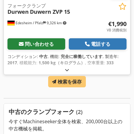
フォーククランプ
Durwen
Duwern ZVP 15
€1,990
Edesheim / Pfalz
9,326 km
VB 消費税別
問い合わせる
電話する
コンディション:
中古
, 機能:
完全に稼働しています
, 製造年:
2017
, 積載能力:
1,500 kg（キログラム）
, 空車重量:
333
kg（キログラム）
, 建設幅:
760 mm
,
検索を保存
中古のクランプフォーク
(2)
今すぐMachineseeker全体を検索、200,000台以上の
中古機械を掲載。