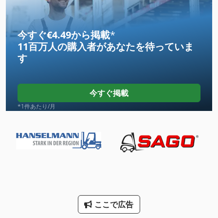
クランプ ユニット
クランプ ロッド トラック
今すぐ€4.49から掲載
*
11百万人の購入者
があなたを待っていま
クレーン フック
す
ツール ラック
トラック
今すぐ掲載
トラック クレーン
*1件あたり/月
トラック スケール
トラック ダンプ
トラック マウント携帯
パレッ トラック
ここで広告
ピストンポンプ