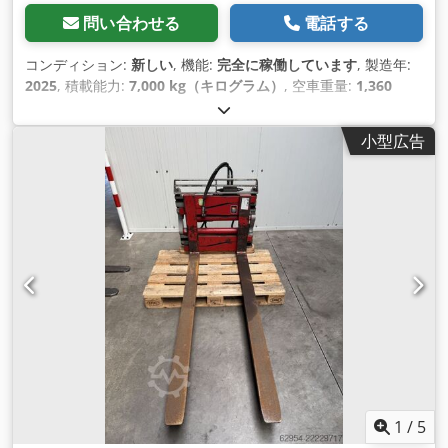
問い合わせる
電話する
コンディション:
新しい
, 機能:
完全に稼働しています
, 製造年:
2025
, 積載能力:
7,000 kg（キログラム）
, 空車重量:
1,360
kg（キログラム）
, 建設高:
1,100 mm
, 建設幅:
1,800 mm
, 開
口幅:
2,180 mm
,
小型広告
1
/
5