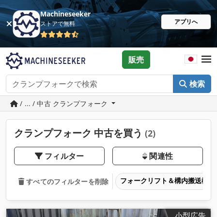
Machineseeker
アプリへ
ストアで無料
販売
検索
/ ... / 中古 クランプフォーク
クランプフォーク 中古を買う
(2)
フィルター
関連性
フォークリフト＆構内搬送機器
すべてのフィルターを削除
小型広告