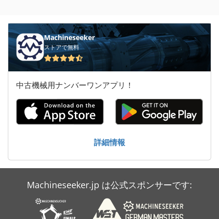
ファン 送風機
フォーク リフトのクレーン アーム
Machineseeker
フォーク リフト車
ストアで無料
大きな トラック
中古機械用ナンバーワンアプリ！
建設 用 クレーン
歯車 ポンプ
詳細情報
Machineseeker.jp は公式スポンサーです: