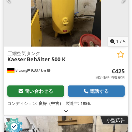
1
/
5
圧縮空気タンク
Kaeser
Behälter 500 K
€425
Bitburg
9,337 km
固定価格 消費税別
問い合わせる
電話する
コンディション:
良好（中古）
, 製造年:
1986
,
小型広告