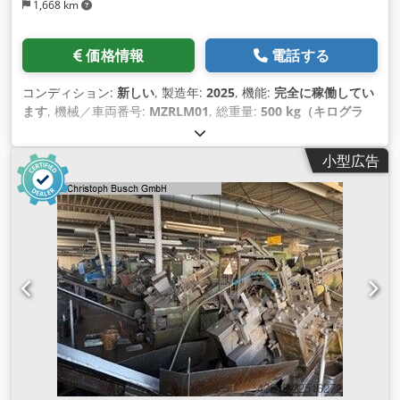
1,668 km
価格情報
電話する
コンディション:
新しい
, 製造年:
2025
, 機能:
完全に稼働してい
ます
, 機械／車両番号:
MZRLM01
, 総重量:
500 kg（キログラ
ム）
, 全長:
1,750 mm
, 全幅:
800 mm
, 全高:
1,450 mm
, 設置
スペース要件 長さ:
2,000 mm
, 必要幅:
1,000 mm
, 必要高さ:
小型広告
2,000 mm
, 出力:
1.2 キロワット (1.63 馬力)
, 燃料の種類:
電気
,
装備:
CEマーキング
,