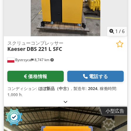
1
/
6
スクリューコンプレッサー
Kaeser
DBS 221 L SFC
Bystrzyca
8,747 km
価格情報
電話する
コンディション:
ほぼ新品（中古）
, 製造年:
2024
, 稼働時間:
1,000 h
,
小型広告