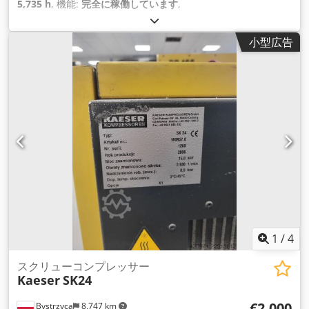
5,735 h
, 機能:
完全に稼働しています
,
小型広告
1
/
4
スクリューコンプレッサー
Kaeser
SK24
€2,000
Bystrzyca
8,747 km