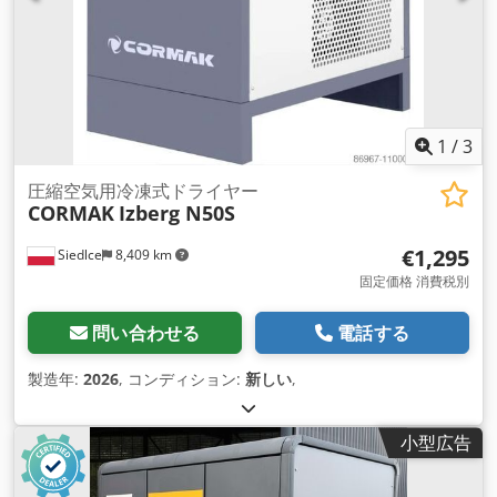
1
/
3
圧縮空気用冷凍式ドライヤー
CORMAK
Izberg N50S
€1,295
Siedlce
8,409 km
固定価格 消費税別
問い合わせる
電話する
製造年:
2026
, コンディション:
新しい
,
小型広告