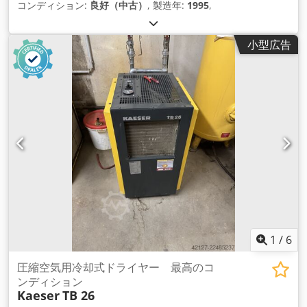
コンディション:
良好（中古）
, 製造年:
1995
,
小型広告
1
/
6
圧縮空気用冷却式ドライヤー 最高のコ
ンディション
Kaeser
TB 26