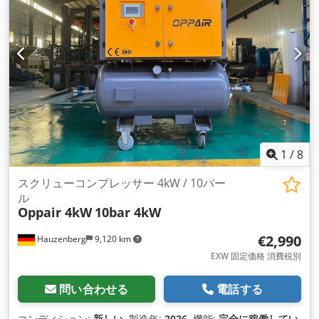
1
/
8
スクリューコンプレッサー 4kW / 10バー
ル
Oppair 4kW
10bar 4kW
€2,990
Hauzenberg
9,120 km
EXW 固定価格 消費税別
問い合わせる
電話する
コンディション:
新しい
, 製造年:
2026
, 機能:
完全に稼働してい