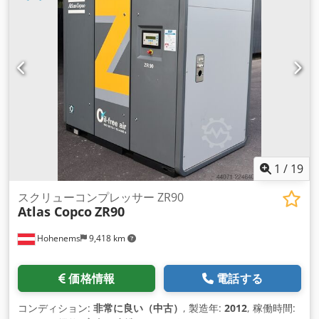
1
/
19
スクリューコンプレッサー ZR90
Atlas Copco
ZR90
Hohenems
9,418 km
価格情報
電話する
コンディション:
非常に良い（中古）
, 製造年:
2012
, 稼働時間: