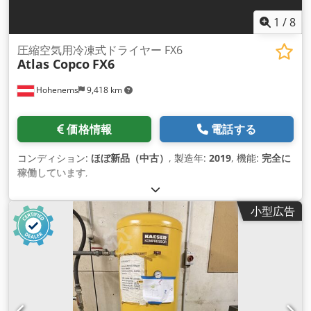
1
/
8
圧縮空気用冷凍式ドライヤー FX6
Atlas Copco
FX6
Hohenems
9,418 km
価格情報
電話する
コンディション:
ほぼ新品（中古）
, 製造年:
2019
, 機能:
完全に
稼働しています
,
小型広告