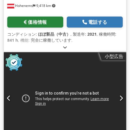
Hohenems
9,418 km
価格情報
電話する
コンディション:
ほぼ新品（中古）
, 製造年:
2021
, 稼働時間:
841 h
, 機能:
完全に稼働しています
,
小型広告