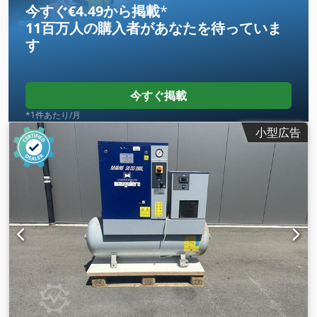
今すぐ€4.49から掲載
*
11百万人の購入者
があなたを待っていま
す
今すぐ掲載
*1件あたり/月
小型広告