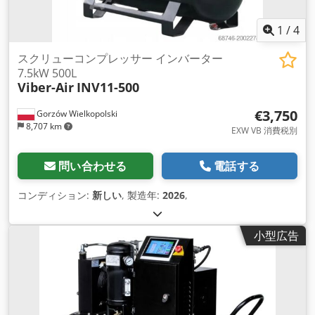
1
/
4
スクリューコンプレッサー インバーター
7.5kW 500L
Viber-Air
INV11-500
€3,750
Gorzów Wielkopolski
8,707 km
EXW VB 消費税別
問い合わせる
電話する
コンディション:
新しい
, 製造年:
2026
,
小型広告