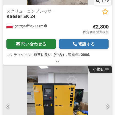
1
/
8
スクリューコンプレッサー
Kaeser
SK 24
€2,800
Bystrzyca
8,747 km
固定価格 消費税別
問い合わせる
電話する
コンディション:
非常に良い（中古）
, 製造年:
2006
,
小型広告