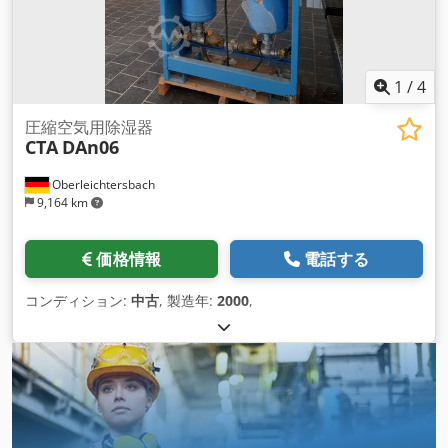
1
/
4
圧縮空気用除湿器
CTA
DAn06
Oberleichtersbach
9,164 km
価格情報
電話する
コンディション:
中古
, 製造年:
2000
,