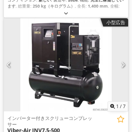
ます
, 総重量:
250 kg（キログラム）
, 全長:
1,400 mm
, 全幅:
650 mm
, 全高:
1,200 mm
, 出力:
4 キロワット (5.44 馬力)
, 作
動圧力:
10 バー
, 圧力（最小）:
6 バー
, 圧力（最大）:
10 バー
,
小型広告
騒音レベル:
55 デシベル (dB)
, 冷却方式:
空気
, 装備:
ドキュメ
ント / マニュアル, 冷凍式ドライヤー, 銘板あり
,
1
/
7
インバーター付きスクリューコンプレッ
サー
Viber-Air
INV7.5-500