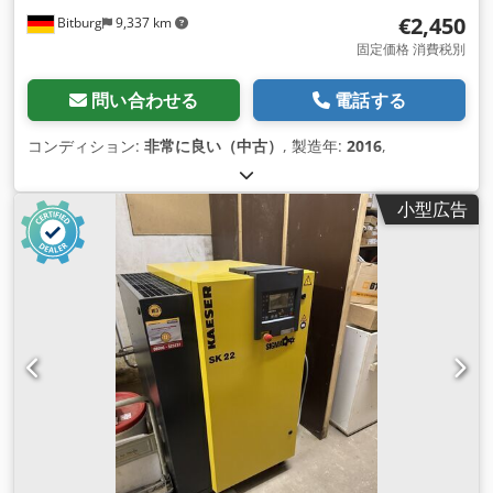
€2,450
Bitburg
9,337 km
固定価格 消費税別
問い合わせる
電話する
コンディション:
非常に良い（中古）
, 製造年:
2016
,
小型広告