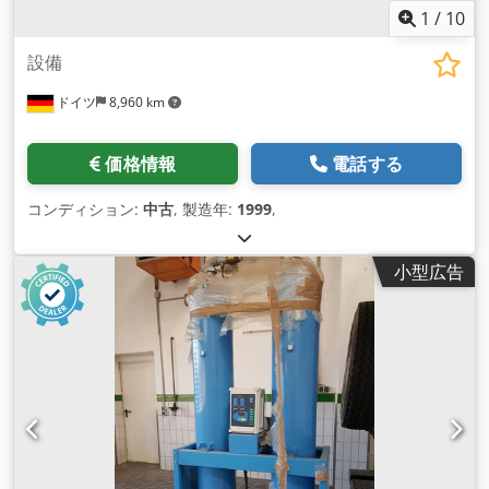
1
/
10
設備
ドイツ
8,960 km
価格情報
電話する
コンディション:
中古
, 製造年:
1999
,
小型広告