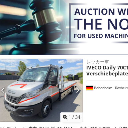
レッカー車
IVECO
Daily 70C
Verschiebeplat
Bobenheim - Roxhei
1
/
34