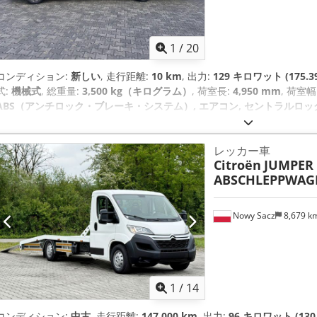
1
/
20
コンディション:
新しい
, 走行距離:
10 km
, 出力:
129 キロワット (175.3
式:
機械式
, 総重量:
3,500 kg（キログラム）
, 荷室長:
4,950 mm
, 荷室幅
ABS（アンチロック・ブレーキ・システム）, エアコン, セントラルロッ
御プログラム (ESP)
,
レッカー車
Citroën
JUMPER 
ABSCHLEPPWAGE
Nowy Sacz
8,679 k
1
/
14
コンディション:
中古
, 走行距離:
147,000 km
, 出力:
96 キロワット (130