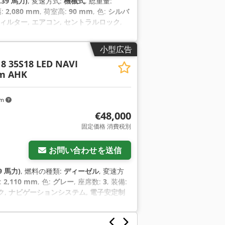
.39 馬力)
, 変速方式:
機械式
, 総重量:
幅:
2,080 mm
, 荷室高:
90 mm
, 色:
シルバ
ィルター, エアコン, セントラルロック
,
小型広告
18 35S18 LED NAVI
em AHK
km
€48,000
固定価格 消費税別
お問い合わせを送信
9 馬力)
, 燃料の種類:
ディーゼル
, 変速方
:
2,110 mm
, 色:
グレー
, 座席数:
3
, 装備:
ク, ナビゲーションシステム, 電子安定制