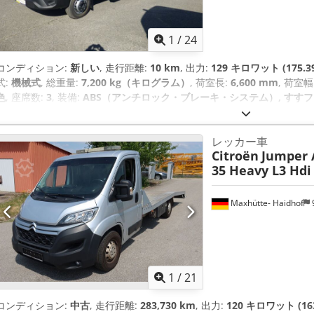
1
/
24
コンディション:
新しい
, 走行距離:
10 km
, 出力:
129 キロワット (175.3
式:
機械式
, 総重量:
7,200 kg（キログラム）
, 荷室長:
6,600 mm
, 荷室幅
色
, 座席数:
3
, 装備:
ABS（アンチロック・ブレーキ・システム）, すすフィ
ビゲーションシステム, 電子安定制御プログラム (ESP)
,
レッカー車
Citroën
Jumper 
35 Heavy L3 Hdi
Maxhütte- Haidhof
1
/
21
コンディション:
中古
, 走行距離:
283,730 km
, 出力:
120 キロワット (16