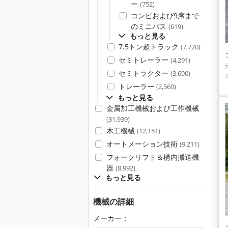
ー
(752)
コンビおよび9席まで
のミニバス
(619)
もっと見る
7.5トン超トラック
(7,720)
セミトレーラー
(4,291)
セミトラクター
(3,690)
トレーラー
(2,560)
もっと見る
金属加工機械および工作機械
(31,939)
木工機械
(12,151)
オートメーション技術
(9,211)
フォークリフト＆構内搬送機
器
(8,992)
もっと見る
機械の詳細
メーカー：