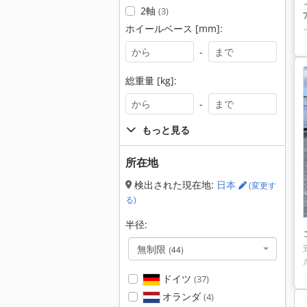
2軸
(3)
ホイールベース [mm]:
-
総重量 [kg]:
-
もっと見る
所在地
検出された現在地:
日本
(変更す
る)
半径:
無制限
(44)
ドイツ
(37)
オランダ
(4)