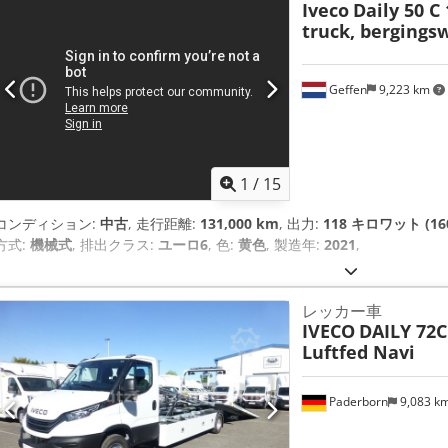
Iveco
Daily 50 C
truck, bergingsw
Geffen
9,223 km
1
/
15
コンディション:
中古
, 走行距離:
131,000 km
, 出力:
118 キロワット (16
方式:
機械式
, 排出クラス:
ユーロ6
, 色:
黄色
, 製造年:
2021
,
レッカー車
IVECO
DAILY 72C
Luftfed Navi
Paderborn
9,083 k