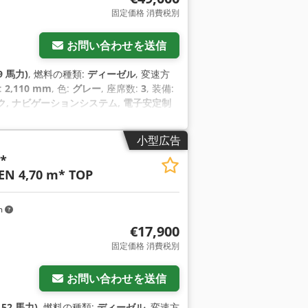
固定価格 消費税別
お問い合わせを送信
9 馬力)
, 燃料の種類:
ディーゼル
, 変速方
:
2,110 mm
, 色:
グレー
, 座席数:
3
, 装備:
ク, ナビゲーションシステム, 電子安定制
小型広告
*
N 4,70 m* TOP
m
€17,900
固定価格 消費税別
お問い合わせを送信
.52 馬力)
, 燃料の種類:
ディーゼル
, 変速方