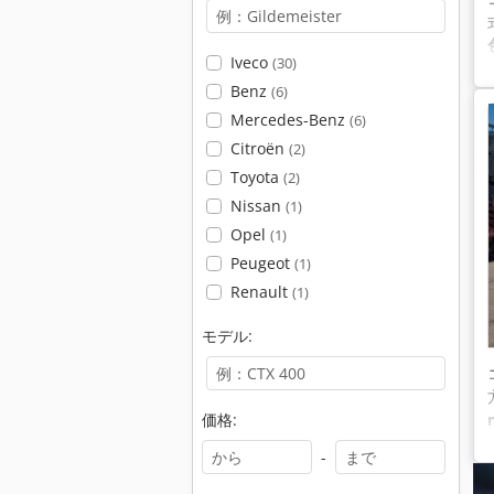
Iveco
(30)
Benz
(6)
Mercedes-Benz
(6)
Citroën
(2)
Toyota
(2)
Nissan
(1)
Opel
(1)
Peugeot
(1)
Renault
(1)
モデル:
価格:
-