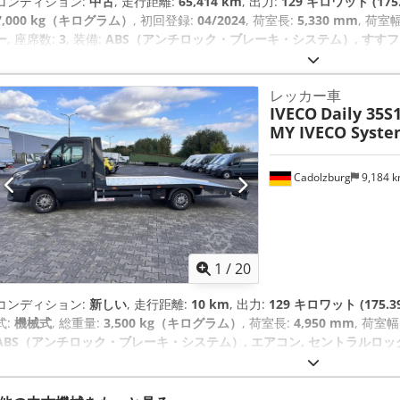
コンディション:
中古
, 走行距離:
65,414 km
, 出力:
129 キロワット (175
7,000 kg（キログラム）
, 初回登録:
04/2024
, 荷室長:
5,330 mm
, 荷室
ー
, 座席数:
3
, 装備:
ABS（アンチロック・ブレーキ・システム）, すすフ
レッカー車
IVECO
Daily 35S
MY IVECO Syst
Cadolzburg
9,184 
1
/
20
コンディション:
新しい
, 走行距離:
10 km
, 出力:
129 キロワット (175.3
式:
機械式
, 総重量:
3,500 kg（キログラム）
, 荷室長:
4,950 mm
, 荷室幅
ABS（アンチロック・ブレーキ・システム）, エアコン, セントラルロッ
御プログラム (ESP)
,