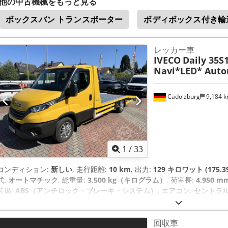
他の中古機械をもっと見る
ボックスバン トランスポーター
ボディボックス付き輸
レッカー車
IVECO
Daily 35S
Navi*LED* Autom
Cadolzburg
9,184 
1
/
33
コンディション:
新しい
, 走行距離:
10 km
, 出力:
129 キロワット (175.3
式:
オートマチック
, 総重量:
3,500 kg（キログラム）
, 荷室長:
4,950 m
装備:
ABS（アンチロック・ブレーキ・システム）, エアコン, セントラル
定制御プログラム (ESP)
,
回収車