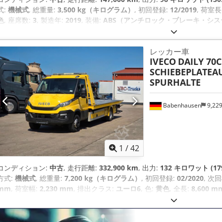
式:
機械式
, 総重量:
3,500 kg（キログラム）
, 初回登録:
12/2019
, 荷室長
色
, 座席数:
3
, 製造年:
2019
, 装備:
ABS（アンチロック・ブレーキ・システ
駆動
,
レッカー車
IVECO
DAILY 70C
SCHIEBEPLATEAU
SPURHALTE
Babenhausen
9,22
1
/
42
コンディション:
中古
, 走行距離:
332,900 km
, 出力:
132 キロワット (17
方式:
機械式
, 総重量:
7,200 kg（キログラム）
, 初回登録:
02/2020
, 次
mm
, 荷室幅:
2,230 mm
, 排出クラス:
ユーロ6
, 色:
黄色
, 全長:
8,600 m
備:
ABS（アンチロック・ブレーキ・システム）, エアコン, 電子安定制御プ