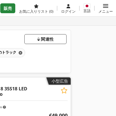
販売
言語
お気に入りリスト
(0)
ログイン
メニュー
関連性
でのトラック
小型広告
18 35S18 LED
o
km
€49,000