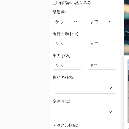
価格表示ありのみ
製造年:
-
走行距離 [km]:
-
出力 [kW]:
-
燃料の種類:
変速方式:
アクスル構成: