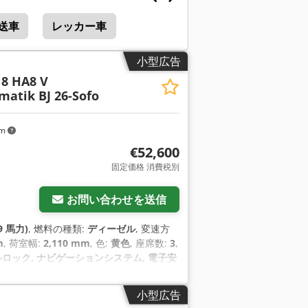
送車
レッカー車
小型広告
18 HA8 V
atik BJ 26-Sofo
km
€52,600
固定価格 消費税別
お問い合わせを送信
9 馬力)
, 燃料の種類:
ディーゼル
, 変速方
m
, 荷室幅:
2,110 mm
, 色:
黄色
, 座席数:
3
,
ロック, ナビゲーションシステム, 電子安
小型広告