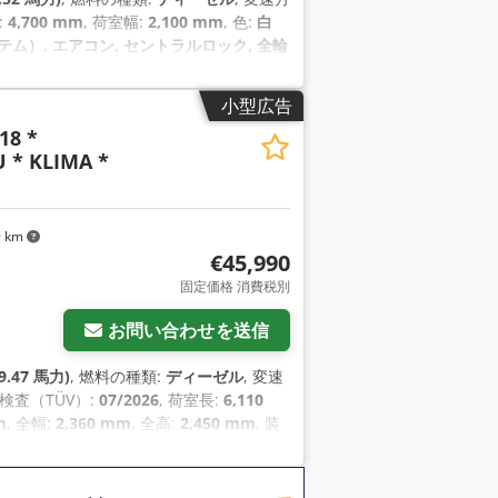
:
4,700 mm
, 荷室幅:
2,100 mm
, 色:
白
ム）, エアコン, セントラルロック, 全輪
小型広告
18 *
 * KLIMA *
9 km
€45,990
固定価格 消費税別
お問い合わせを送信
9.47 馬力)
, 燃料の種類:
ディーゼル
, 変速
回検査（TÜV）:
07/2026
, 荷室長:
6,110
m
, 全幅:
2,360 mm
, 全高:
2,450 mm
, 装
ログラム (ESP)
,