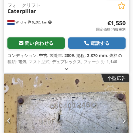
フォークリフト
Caterpillar
€1,550
Wijchen
9,205 km
固定価格 消費税別
問い合わせる
電話する
コンディション:
中古
, 製造年:
2009
, 揚程:
2,870 mm
, 燃料の
種類:
電気
, マスト型式:
デュプレックス
, フォーク長:
1,140
mm
, 全高:
1,950 mm
, 全長:
1,960 mm
, 全幅:
850 mm
, 色:
黒
,
小型広告