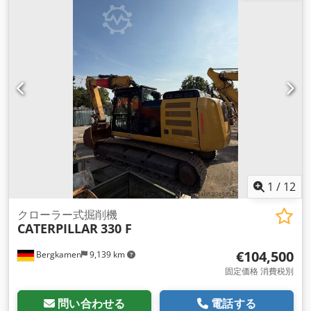
1
/
12
クローラー式掘削機
CATERPILLAR
330 F
€104,500
Bergkamen
9,139 km
固定価格 消費税別
問い合わせる
電話する