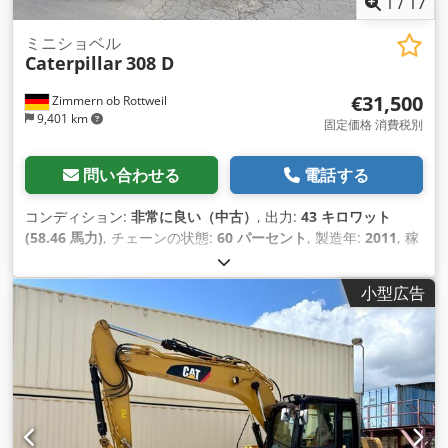
1
/
17
ミニショベル
Caterpillar
308 D
€31,500
Zimmern ob Rottweil
9,401 km
固定価格 消費税別
問い合わせる
電話する
コンディション:
非常に良い（中古）
, 出力:
43 キロワット
(58.46 馬力)
, チェーンの状態:
60 パーセント
, 製造年:
2011
, 稼
働時間:
8,204 h
, 装備:
エアコン, ゴムクローラー
,
小型広告