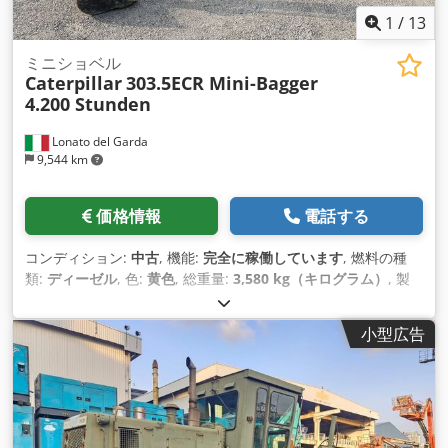
1
/
13
ミニショベル
Caterpillar
303.5ECR Mini-Bagger
4.200 Stunden
Lonato del Garda
9,544 km
価格情報
電話する
コンディション:
中古
, 機能:
完全に稼働しています
, 燃料の種
類:
ディーゼル
, 色:
黄色
, 総重量:
3,580 kg（キログラム）
, 製
造年:
2018
, 稼働時間:
4,200 h
, 装備:
標準バケット
,
小型広告