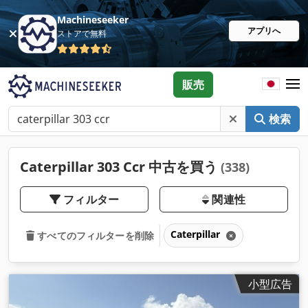
Machineseeker
アプリへ
ストアで無料
販売
検索
Caterpillar 303 Ccr 中古を買う
(338)
フィルター
関連性
Caterpillar
すべてのフィルターを削除
小型広告