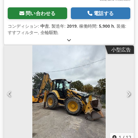
問い合わせる
電話する
コンディション:
中古
, 製造年:
2019
, 稼働時間:
5,900 h
, 装備:
すすフィルター, 全輪駆動
,
小型広告
1
/
12