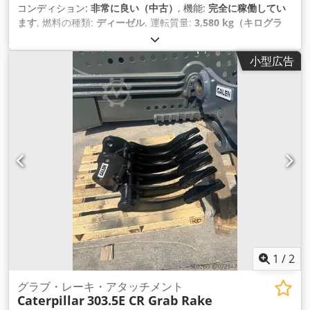
コンディション:
非常に良い（中古）
, 機能:
完全に稼働してい
ます
, 燃料の種類:
ディーゼル
, 運転質量:
3,580 kg（キログラ
ム）
, 製造年:
2020
, 稼働時間:
2,434 h
, 装備:
ゴムクローラー
,
小型広告
1
/
2
グラブ・レーキ・アタッチメント
Caterpillar
303.5E CR Grab Rake