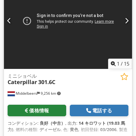
1
/
15
ミニショベル
Caterpillar
301.6C
Middelbeers
9,256 km
価格情報
電話する
コンディション:
良好（中古）
, 出力:
14 キロワット (19.03 馬
力)
, 燃料の種類:
ディーゼル
, 色:
黄色
, 初回登録:
03/2006
, 製造
年:
2006
, 稼働時間:
5,484 h
,