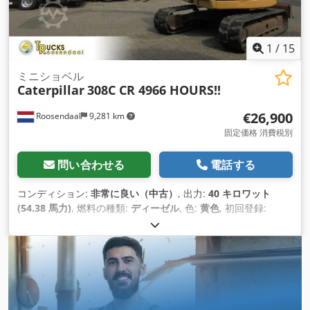
1
/
15
ミニショベル
Caterpillar
308C CR 4966 HOURS!!
€26,900
Roosendaal
9,281 km
固定価格 消費税別
問い合わせる
電話する
コンディション:
非常に良い（中古）
, 出力:
40 キロワット
(54.38 馬力)
, 燃料の種類:
ディーゼル
, 色:
黄色
, 初回登録:
05/2008
, 製造年:
2008
, 稼働時間:
4,966 h
,