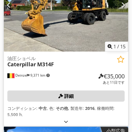
1
/
15
油圧ショベル
Caterpillar
M314F
€35,000
Deinze
9,371 km
あと11日です
詳細
コンディション:
中古
, 色:
その他
, 製造年:
2016
, 稼働時間:
5,500 h
,
小型広告