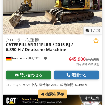
1
/
23
クローラー式掘削機
CATERPILLAR
311FLRR / 2015 BJ /
6.390 H / Deutsche Maschine
€45,900
Neumünster
8,832 km
€47,900
固定価格 消費税別
問い合わせる
電話する
コンディション:
中古
, 製造年:
2015
, 稼働時間:
6,390 h
,
検索を保存
小型広告