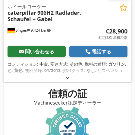
ホイールローダー
caterpillar
906H2 Radlader,
Schaufel + Gabel
€28,900
Singen
9,424 km
固定価格 消費税別
問い合わせる
電話する
コンディション:
中古
, 変速方式:
その他
, 燃料の種類:
ガソリン
,
色:
黄色
, 初回登録:
01/2013
, 排出クラス:
なし
, サスペンショ
ン:
その他
, 製造年:
2013
, 稼働時間:
3,700 h
, 運転席:
その他
,
信頼の証
Machineseeker認定ディーラー