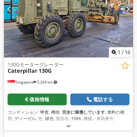
1
/
16
130Gモーターグレーダー
Caterpillar
130G
Singapore
5,264 km
価格情報
電話する
コンディション:
中古
, 機能:
完全に稼働しています
, 燃料の種
類:
ディーゼル
, 色:
緑色
, 製造年:
1985
, 機械／車両番号:
7GB01296
, 商品説明 Crodpeul U Epjfx Ahyef 中古catモーター
グレーダー メーカー：CATERPILLAR モデル 130G ディーゼル