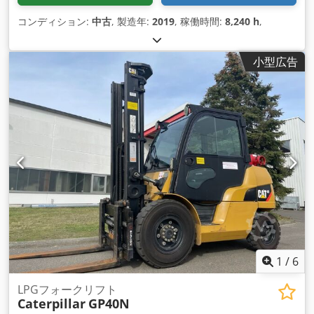
コンディション:
中古
, 製造年:
2019
, 稼働時間:
8,240 h
,
小型広告
1
/
6
LPGフォークリフト
Caterpillar
GP40N