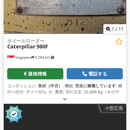
1
/
11
ホイールローダー
Caterpillar
980F
Singapore
5,264 km
価格情報
電話する
コンディション:
良好（中古）
, 機能:
完全に稼働しています
, 燃
料の種類:
ディーゼル
, 色:
黄色
, 運転質量:
22,000 kg（キログ
ラム）
, 座席数:
1
, 製造年:
1994
, 機械／車両番号:
8CJ01246
, 装
備:
キャビン
, 商品説明 中古キャタピラーホイールローダー キ
小型広告
ャタピラー製 モデル CAT 980F ディーゼルエンジン Crjdpfx
Aeumtkmohyof 現状販売 お問い合わせ ヴィジャイ JPNインダ
ストリアル・トレーディング社 13A パンダンクレセント、シン
ガポール 128478