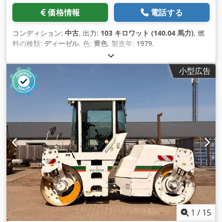
価格情報
電話する
コンディション:
中古
, 出力:
103 キロワット (140.04 馬力)
, 燃
料の種類:
ディーゼル
, 色:
黄色
, 製造年:
1979
,
小型広告
1
/
15