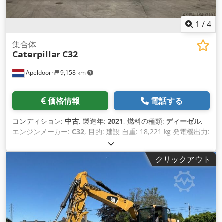
1
/
4
集合体
Caterpillar
C32
Apeldoorn
9,158 km
価格情報
電話する
コンディション:
中古
, 製造年:
2021
, 燃料の種類:
ディーゼル
,
エンジンメーカー:
C32
, 目的: 建設 自重: 18,221 kg 発電機出力:
1,100 kVA 輸送寸法（長さ x 幅 x 高さ）：20フィートHCコン
テナ 詳細については営業部までお問い合わせください。 オラ
クリックアウト
ンダで85年以上の販売経験。 お客様のニーズに合わせた個別の
ソリューションをお探しの専門家チーム。 1000 時間または 1
年間の保証: 最適なセキュリティ。 24時間365日ご利用いただ
けます。 迅速なサービス。 Cjdpjvyn A Uofx Ahysrf 在庫豊富
で即納可能です。