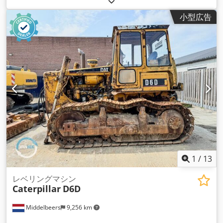
小型広告
1
/
13
レベリングマシン
Caterpillar
D6D
Middelbeers
9,256 km