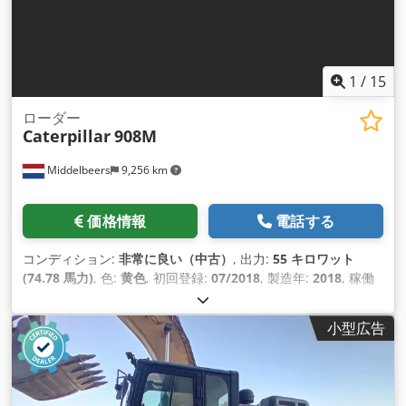
1
/
15
ローダー
Caterpillar
908M
Middelbeers
9,256 km
価格情報
電話する
コンディション:
非常に良い（中古）
, 出力:
55 キロワット
(74.78 馬力)
, 色:
黄色
, 初回登録:
07/2018
, 製造年:
2018
, 稼働
時間:
5,014 h
, 装備:
キャビン, 車載コンピュータ
,
小型広告