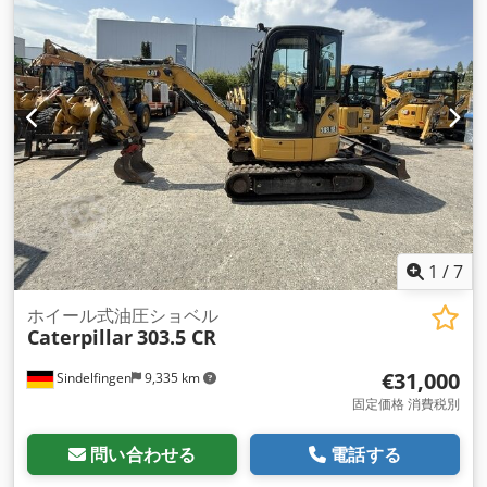
1
/
7
ホイール式油圧ショベル
Caterpillar
303.5 CR
€31,000
Sindelfingen
9,335 km
固定価格 消費税別
問い合わせる
電話する