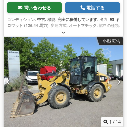
問い合わせる
電話する
コンディション:
中古
, 機能:
完全に稼働しています
, 出力:
93 キ
ロワット (126.44 馬力)
, 変速方式:
オートマチック
, 燃料の種類:
ディーゼル
, 空車重量:
12,600 kg（キログラム）
, 運転質量:
12,600 kg（キログラム）
, アクスル構成:
4x4
, 初回登録:
小型広告
10/1998
, 製造年:
1998
, 稼働時間:
17,762 h
, 燃料:
ディーゼル
,
装備:
パレットフォーク, 全輪駆動
,
1
/
14