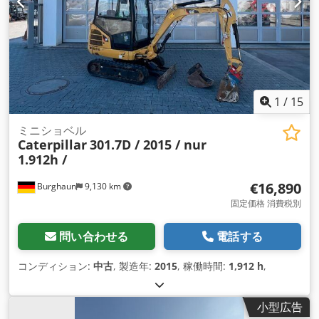
1
/
15
ミニショベル
Caterpillar
301.7D / 2015 / nur
1.912h /
€16,890
Burghaun
9,130 km
固定価格 消費税別
問い合わせる
電話する
コンディション:
中古
, 製造年:
2015
, 稼働時間:
1,912 h
,
小型広告