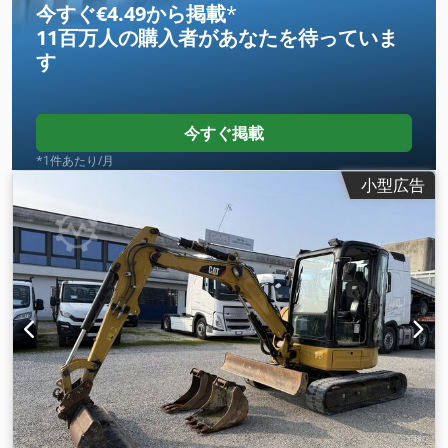
今すぐ€4.49から掲載
*
11百万人の購入者
があなたを待っていま
す
今すぐ掲載
*1件あたり/月
小型広告