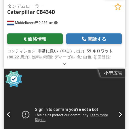
タンデムローラー
Caterpillar
CB434D
Middelbeers
9,256 km
価格情報
電話する
コンディション:
非常に良い（中古）
, 出力:
59 キロワット
(80.22 馬力)
, 燃料の種類:
ディーゼル
, 色:
白色
, 初回登録:
04/2005
, 製造年:
2005
, 稼働時間:
3,310 h
,
小型広告