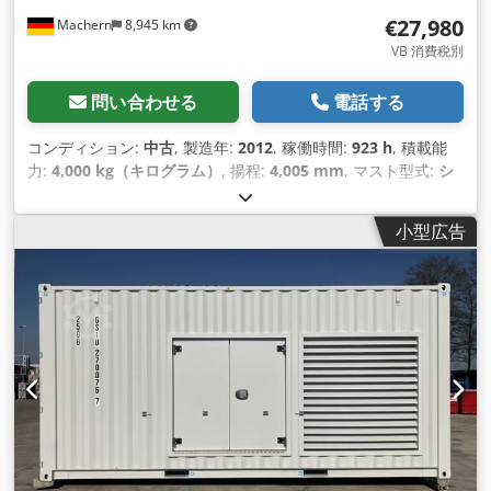
€27,980
Machern
8,945 km
VB 消費税別
問い合わせる
電話する
コンディション:
中古
, 製造年:
2012
, 稼働時間:
923 h
, 積載能
力:
4,000 kg（キログラム）
, 揚程:
4,005 mm
, マスト型式:
シ
ンプレックス
, 建設高:
2,700 mm
, 出力:
50 キロワット (67.98
馬力)
, フォーク長:
1,200 mm
, 空車重量:
6,095 kg（キログラ
小型広告
ム）
, 全長:
3,000 mm
, 駆動方式:
Treibgas
, 建設幅:
1,415
mm
, LPGフォークリフト 荷重重心：500 フォーク幅：125
mm フォーク厚：50 mm マストタイプ: 標準 技術状態: 非常に
良い フロントタイヤタイプ: エア フロントタイヤの状態： 60 -
80 リアタイヤ タイプ： 空気 リアタイヤの状態： 60 - 80 説明:
状態の良い中古車。メンテナンスとUVV検査更新済み。 保証期
間3ヶ月。 サイドシフト、フォークポジショナー、 Cjdpfel
Hbmpjx Ahyorf 第3バルブ、第4バルブ、後部作業灯、前部作
業灯、暖房、フルキャブ、