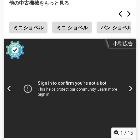
エンジン 現状販売 お問い合わせ ヴィジャイ JPNインダストリ
他の中古機械をもっと見る
アル・トレーディング社 13A パンダンクレセント、シンガポー
ル 128478
ー
ミニショベル
ミニ ショベル
パン ショベル
小型広告
1
/
15