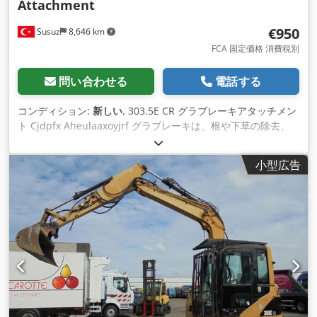
Attachment
€950
Susuz
8,646 km
FCA 固定価格 消費税別
問い合わせる
電話する
コンディション:
新しい
, 303.5E CR グラブレーキアタッチメン
ト Cjdpfx Aheulaaxoyjrf グラブレーキは、根や下草の除去、
選別、積み込みに適しています。
小型広告