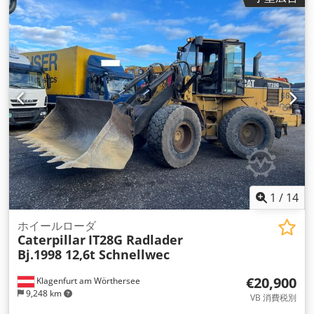
1
/
14
ホイールローダ
Caterpillar
IT28G Radlader
Bj.1998 12,6t Schnellwec
€20,900
Klagenfurt am Wörthersee
9,248 km
VB 消費税別