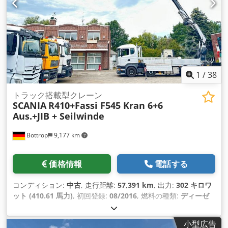
1
/
38
トラック搭載型クレーン
SCANIA
R410+Fassi F545 Kran 6+6
Aus.+JIB + Seilwinde
Bottrop
9,177 km
価格情報
電話する
コンディション:
中古
, 走行距離:
57,391 km
, 出力:
302 キロワ
ット (410.61 馬力)
, 初回登録:
08/2016
, 燃料の種類:
ディーゼ
ル
, 総重量:
32,000 kg（キログラム）
, アクスル構成:
3軸
, 次回
検査（TÜV）:
04/2027
, ブレーキ:
リターダ
, 色:
シルバー
, 変速
小型広告
方式:
オートマチック
, 排出クラス:
ユーロ6
, 全長:
10,100 mm
,