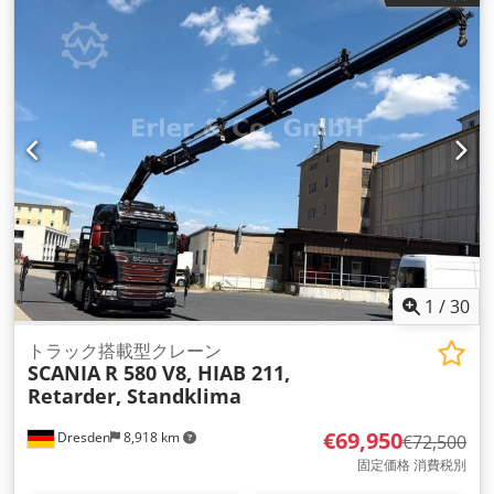
全幅:
2,550 mm
, 全高:
4,000 mm
, 荷室長:
5,820 mm
, 荷室幅:
2,480 mm
, 荷室高:
500 mm
, 装備:
ABS（アンチロック・ブレ
ーキ・システム）, すすフィルター, エアコン, クレーン, ナビゲ
ーションシステム
,
1
/
30
トラック搭載型クレーン
SCANIA
R 580 V8, HIAB 211,
Retarder, Standklima
€69,950
Dresden
8,918 km
€72,500
固定価格 消費税別