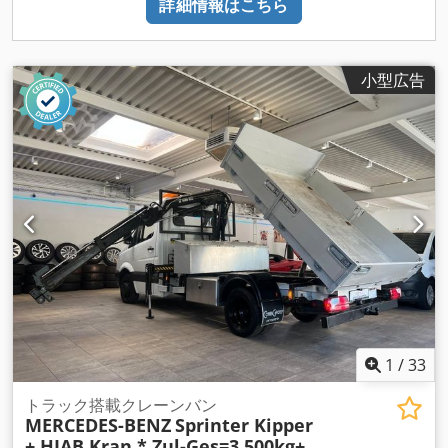
詳細情報はこちら
小型広告
1
/
33
トラック搭載クレーンバン
MERCEDES-BENZ
Sprinter Kipper
+ HIAB Kran * Zul-Ges=3.500kg+