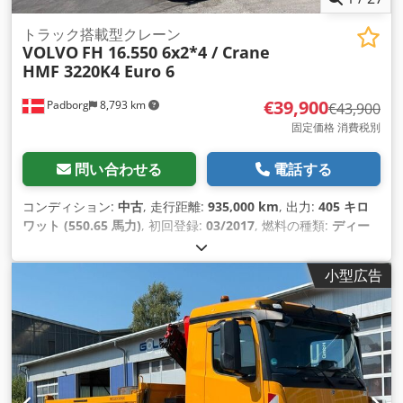
トラック搭載型クレーン
VOLVO
FH 16.550 6x2*4 / Crane
HMF 3220K4 Euro 6
€39,900
Padborg
8,793 km
€43,900
固定価格 消費税別
問い合わせる
電話する
コンディション:
中古
, 走行距離:
935,000 km
, 出力:
405 キロ
ワット (550.65 馬力)
, 初回登録:
03/2017
, 燃料の種類:
ディー
ゼル
, 総重量:
26,000 kg（キログラム）
, アクスル構成:
3軸
, 色:
白色
, 変速方式:
オートマチック
, 排出クラス:
ユーロ6
, 荷室長:
小型広告
5,910 mm
, 荷室幅:
2,480 mm
, 荷室高:
1,270 mm
, 製造年:
2017
, 装備:
ABS（アンチロック・ブレーキ・システム）, エア
コン, クレーン, パーキングヒーター
,