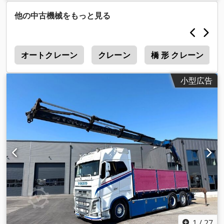
レーキ:
リターダ
, 色:
白色
, 変速方式:
機械式
, 荷室長:
5,350
mm
, 荷室幅:
2,450 mm
, 荷室高:
800 mm
, 製造年:
2007
, 装備:
他の中古機械をもっと見る
ABS（アンチロック・ブレーキ・システム）, クレーン
,
ク
オートクレーン
クレーン
橋 形 クレーン
小型広告
1
/
27