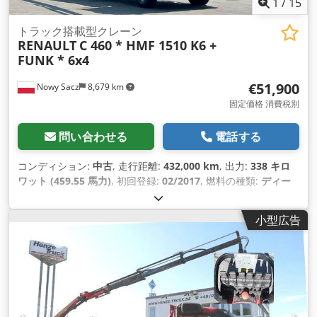
1
/
15
トラック搭載型クレーン
RENAULT
C 460 * HMF 1510 K6 +
FUNK * 6x4
€51,900
Nowy Sacz
8,679 km
固定価格 消費税別
問い合わせる
電話する
コンディション:
中古
, 走行距離:
432,000 km
, 出力:
338 キロ
ワット (459.55 馬力)
, 初回登録:
02/2017
, 燃料の種類:
ディー
ゼル
, 総重量:
26,000 kg（キログラム）
, アクスル構成:
3軸
, ブ
レーキ:
リターダ
, 色:
白色
, 変速方式:
機械式
, 荷室長:
6,550
小型広告
mm
, 荷室幅:
2,470 mm
, 荷室高:
600 mm
, 製造年:
2017
, 装備:
ABS（アンチロック・ブレーキ・システム）, クレーン
,