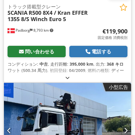
トラック搭載型クレーン
SCANIA
R500 8X4 / Kran EFFER
1355 8/S Winch Euro 5
€119,900
Padborg
8,793 km
固定価格 消費税別
問い合わせる
電話する
コンディション:
中古
, 走行距離:
395,000 km
, 出力:
368 キロ
ワット (500.34 馬力)
, 初回登録:
04/2009
, 燃料の種類:
ディー
ゼル
, 総重量:
32,000 kg（キログラム）
, アクスル構成:
3軸
, 色:
白色
, 変速方式:
オートマチック
, 排出クラス:
ユーロ5
, 製造年:
小型広告
2009
, 装備:
ABS（アンチロック・ブレーキ・システム）, エア
コン, クレーン
,