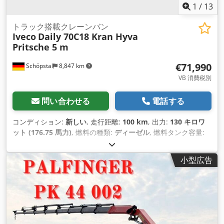
1
/
13
トラック搭載クレーンバン
Iveco
Daily 70C18 Kran Hyva
Pritsche 5 m
€71,990
Schöpstal
8,847 km
VB 消費税別
問い合わせる
電話する
コンディション:
新しい
, 走行距離:
100 km
, 出力:
130 キロワ
ット (176.75 馬力)
, 燃料の種類:
ディーゼル
, 燃料タンク容量:
100 l
, 色:
白色
, 運転席:
デイキャブ
, 変速方式:
機械式
, ギア数:
4
, 排出クラス:
ユーロ6
, サスペンション:
鋼
, 座席数:
3
, 荷室長:
小型広告
5,000 mm
, 荷室幅:
2,400 mm
, 荷室高:
400 mm
, 製造年:
2025
, 装備:
ABS（アンチロック・ブレーキ・システム）, USB
ポート, アドブルー, イモビライザーシステム, エアコン, エアバ
ッグ, クルーズコントロール, クレーン, セントラルロック, タコ
グラフ, トラクションコントロール, トラック登録, パワーステ
アリング, フォグランプ, ブルートゥース, レーンキープアシス