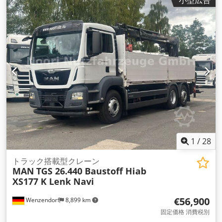
式:
オートマチック
, 排出クラス:
ユーロ5
, 装備:
ABS（アンチロ
ック・ブレーキ・システム）, エアコン, クレーン, 電子安定制
御プログラム (ESP)
,
1
/
28
トラック搭載型クレーン
MAN
TGS 26.440 Baustoff Hiab
XS177 K Lenk Navi
€56,900
Wenzendorf
8,899 km
固定価格 消費税別