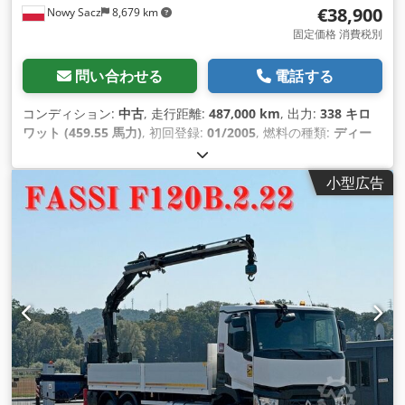
€38,900
Nowy Sacz
8,679 km
固定価格 消費税別
問い合わせる
電話する
コンディション:
中古
, 走行距離:
487,000 km
, 出力:
338 キロ
ワット (459.55 馬力)
, 初回登録:
01/2005
, 燃料の種類:
ディー
ゼル
, 総重量:
28,000 kg（キログラム）
, アクスル構成:
3軸
, 色:
白色
, 変速方式:
オートマチック
, 荷室長:
6,700 mm
, 荷室幅:
小型広告
2,520 mm
, 荷室高:
600 mm
, 製造年:
2005
, 装備:
ABS（アン
チロック・ブレーキ・システム）, エアコン, クレーン
,