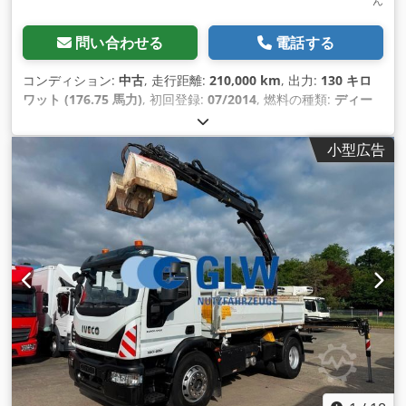
ん
問い合わせる
電話する
コンディション:
中古
, 走行距離:
210,000 km
, 出力:
130 キロ
ワット (176.75 馬力)
, 初回登録:
07/2014
, 燃料の種類:
ディー
ゼル
, 総重量:
3,500 kg（キログラム）
, 色:
白色
, 変速方式:
機
械式
, 排出クラス:
ユーロ5
, 座席数:
3
, 荷室長:
2,800 mm
, 装備:
小型広告
ABS（アンチロック・ブレーキ・システム）, すすフィルター
,