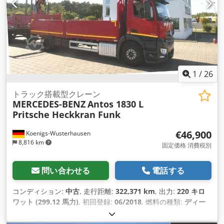
1
/
26
トラック搭載型クレーン
MERCEDES-BENZ
Antos 1830 L
Pritsche Heckkran Funk
€46,900
Koenigs-Wusterhausen
8,816 km
固定価格 消費税別
問い合わせる
電話する
コンディション:
中古
, 走行距離:
322,371 km
, 出力:
220 キロ
ワット (299.12 馬力)
, 初回登録:
06/2018
, 燃料の種類:
ディー
ゼル
, 総重量:
18,000 kg（キログラム）
, アクスル構成:
2軸
, 次
回検査（TÜV）:
08/2026
, 色:
赤
, 変速方式:
オートマチック
, 排