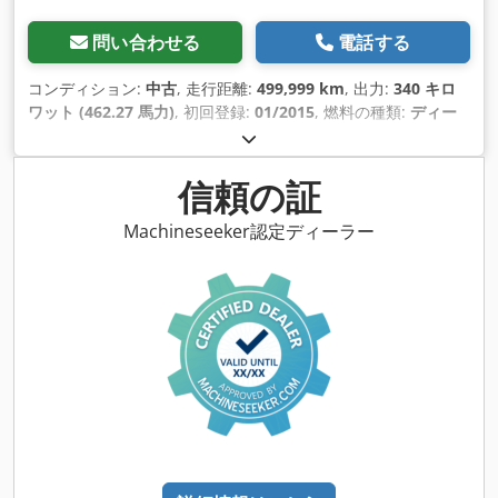
問い合わせる
電話する
コンディション:
中古
, 走行距離:
499,999 km
, 出力:
340 キロ
ワット (462.27 馬力)
, 初回登録:
01/2015
, 燃料の種類:
ディー
ゼル
, 総重量:
26,000 kg（キログラム）
, アクスル構成:
3軸
, 次
回検査（TÜV）:
08/2026
, 色:
白色
, 変速方式:
オートマチック
,
排出クラス:
ユーロ6
, 装備:
エアコン, クレーン, パーキングヒー
信頼の証
ター
,
Machineseeker認定ディーラー