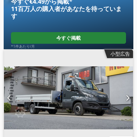
今すぐ€4.49から掲載
*
11百万人の購入者
があなたを待っていま
す
今すぐ掲載
*1件あたり/月
小型広告