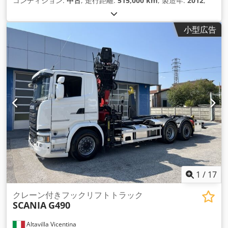
コンディション:
中古
, 走行距離:
515,000 km
, 製造年:
2012
,
小型広告
1
/
17
クレーン付きフックリフトトラック
SCANIA
G490
Altavilla Vicentina