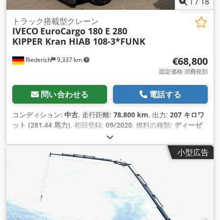
1
/
18
トラック搭載型クレーン
IVECO
EuroCargo 180 E 280
KIPPER Kran HIAB 108-3*FUNK
€68,800
Riederich
9,337 km
固定価格 消費税別
問い合わせる
電話する
コンディション:
中古
, 走行距離:
78,800 km
, 出力:
207 キロワ
ット (281.44 馬力)
, 初回登録:
09/2020
, 燃料の種類:
ディーゼ
ル
, 総重量:
18,000 kg（キログラム）
, アクスル構成:
2軸
, 色:
白色
, 変速方式:
オートマチック
, 排出クラス:
ユーロ6
, 荷室長:
小型広告
3,800 mm
, 荷室幅:
2,470 mm
, 荷室高:
500 mm
, 製造年:
2020
, 装備:
ABS（アンチロック・ブレーキ・システム）, エア
コン, クレーン, 電子安定制御プログラム (ESP)
,