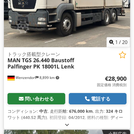
1
/
20
トラック搭載型クレーン
MAN
TGS 26.440 Baustoff
Palfinger PK 18001L Lenk
€28,900
Wenzendorf
8,899 km
固定価格 消費税別
問い合わせる
電話する
コンディション:
中古
, 走行距離:
676,000 km
, 出力:
324 キロ
ワット (440.52 馬力)
, 初回登録:
04/2012
, 燃料の種類:
ディー
ゼル
, 総重量:
26,000 kg（キログラム）
, アクスル構成:
3軸
, 次
回検査（TÜV）:
09/2026
, ブレーキ:
リターダ
, 色:
白色
, 変速方
小型広告