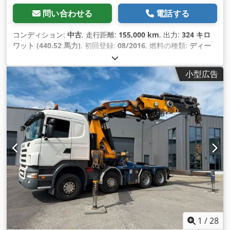
問い合わせる
電話する
コンディション:
中古
, 走行距離:
155,000 km
, 出力:
324 キロ
ワット (440.52 馬力)
, 初回登録:
08/2016
, 燃料の種類:
ディー
ゼル
, 総重量:
26,000 kg（キログラム）
, アクスル構成:
3軸
, ブ
レーキ:
リターダ
, 色:
白色
, 変速方式:
オートマチック
, 排出クラ
小型広告
ス:
ユーロ6
, 荷室長:
6,508 mm
, 荷室幅:
2,500 mm
, 荷室高:
940 mm
, 製造年:
2016
, 装備:
ABS（アンチロック・ブレー
キ・システム）, エアコン, クレーン, ナビゲーションシステム,
電子安定制御プログラム (ESP)
,
1
/
28