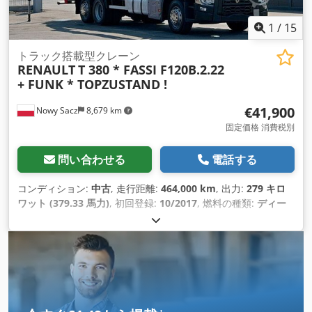
1
/
15
トラック搭載型クレーン
RENAULT
T 380 * FASSI F120B.2.22
+ FUNK * TOPZUSTAND !
€41,900
Nowy Sacz
8,679 km
固定価格 消費税別
問い合わせる
電話する
コンディション:
中古
, 走行距離:
464,000 km
, 出力:
279 キロ
ワット (379.33 馬力)
, 初回登録:
10/2017
, 燃料の種類:
ディー
ゼル
, 総重量:
26,000 kg（キログラム）
, アクスル構成:
3軸
, ブ
レーキ:
リターダ
, 色:
白色
, 変速方式:
オートマチック
, 荷室長:
6,800 mm
, 荷室幅:
2,550 mm
, 荷室高:
600 mm
, 製造年:
2017
, 装備:
ABS（アンチロック・ブレーキ・システム）, エア
コン, クレーン
,