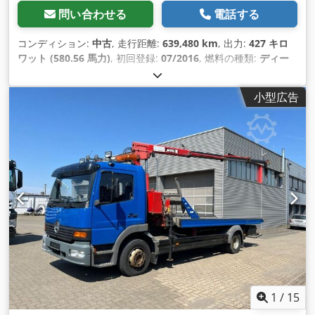
問い合わせる
電話する
コンディション:
中古
, 走行距離:
639,480 km
, 出力:
427 キロ
ワット (580.56 馬力)
, 初回登録:
07/2016
, 燃料の種類:
ディー
ゼル
, 総重量:
26,000 kg（キログラム）
, アクスル構成:
3軸
, 次
回検査（TÜV）:
09/2026
, ブレーキ:
リターダ
, 色:
黒
, 変速方式:
小型広告
オートマチック
, 排出クラス:
ユーロ6
, 荷室長:
4,100 mm
, 荷室
幅:
2,430 mm
, 製造年:
2016
, 装備:
ABS（アンチロック・ブレ
ーキ・システム）, エアコン, クレーン, ナビゲーションシステ
ム, パーキングヒーター, 電子安定制御プログラム (ESP)
,
1
/
15