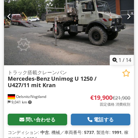
1
/
14
トラック搭載クレーンバン
Mercedes-Benz
Unimog U 1250 /
U427/11 mit Kran
€19,900
Oelsnitz/Vogtland
€21,900
9,041 km
固定価格 消費税別
問い合わせる
電話する
コンディション:
中古
, 機械／車両番号:
5737
, 製造年:
1991
, 稼