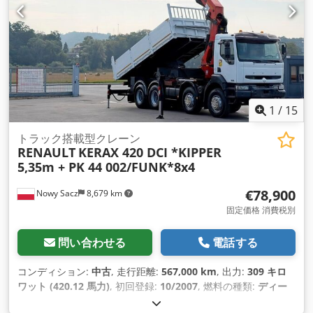
ト, 禁煙車両, 車載コンピュータ, 電動ミラー, 電子安定制御プロ
グラム (ESP)
,
1
/
15
トラック搭載型クレーン
RENAULT
KERAX 420 DCI *KIPPER
5,35m + PK 44 002/FUNK*8x4
€78,900
Nowy Sacz
8,679 km
固定価格 消費税別
問い合わせる
電話する
コンディション:
中古
, 走行距離:
567,000 km
, 出力:
309 キロ
ワット (420.12 馬力)
, 初回登録:
10/2007
, 燃料の種類:
ディー
ゼル
, 総重量:
32,000 kg（キログラム）
, アクスル構成:
3軸
, ブ