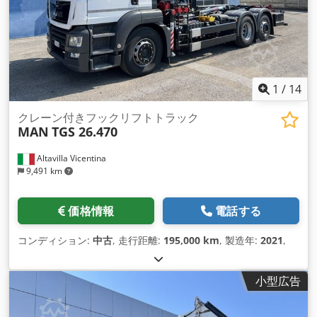
1
/
14
クレーン付きフックリフトトラック
MAN
TGS 26.470
Altavilla Vicentina
9,491 km
価格情報
電話する
コンディション:
中古
, 走行距離:
195,000 km
, 製造年:
2021
,
小型広告