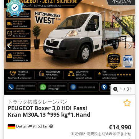
小型広告
2025
, 装備:
ABS（アンチロック・ブレーキ・システム）, すす
フィルター, エアコン, クレーン, 電子安定制御プログラム
(ESP)
,
1
/
21
トラック搭載クレーンバン
PEUGEOT
Boxer 3,0 HDI Fassi
Kran M30A.13 *995 kg*1.Hand
€14,990
Datteln
9,153 km
固定価格 消費税を別途表示できませ