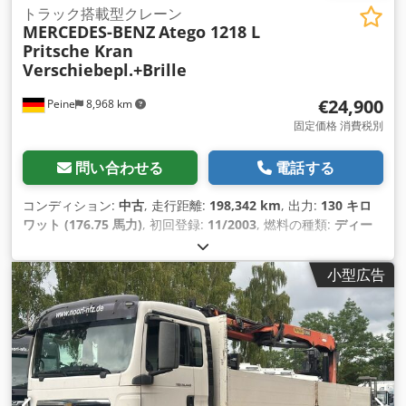
トラック搭載型クレーン
MERCEDES-BENZ
Atego 1218 L
Pritsche Kran
Verschiebepl.+Brille
€24,900
Peine
8,968 km
固定価格 消費税別
問い合わせる
電話する
コンディション:
中古
, 走行距離:
198,342 km
, 出力:
130 キロ
ワット (176.75 馬力)
, 初回登録:
11/2003
, 燃料の種類:
ディー
ゼル
, 総重量:
11,990 kg（キログラム）
, アクスル構成:
2軸
, 次
回検査（TÜV）:
08/2026
, 色:
青
, 変速方式:
機械式
, 排出クラス:
小型広告
ユーロ3
, 荷室長:
6,000 mm
, 荷室幅:
2,300 mm
, 装備:
ABS（アンチロック・ブレーキ・システム）, エアコン, クレー
ン, パーキングヒーター
,