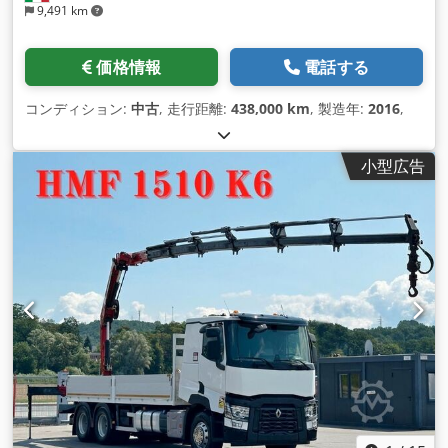
9,491 km
価格情報
電話する
コンディション:
中古
, 走行距離:
438,000 km
, 製造年:
2016
,
小型広告