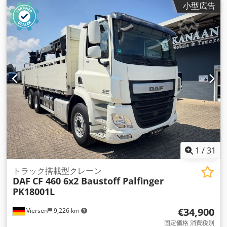
小型広告
出クラス:
ユーロ6
, 荷室長:
6,900 mm
, 荷室幅:
2,450 mm
, 荷
室高:
800 mm
, 装備:
ABS（アンチロック・ブレーキ・システ
ム）, エアコン, クレーン, パーキングヒーター, 電子安定制御プ
ログラム (ESP)
,
1
/
31
トラック搭載型クレーン
DAF
CF 460 6x2 Baustoff Palfinger
PK18001L
€34,900
Viersen
9,226 km
固定価格 消費税別