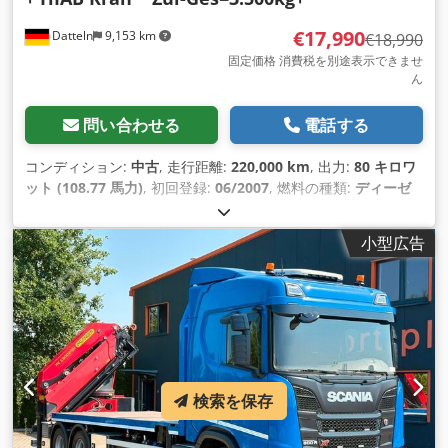
€17,990
Datteln
9,153 km
€18,990
固定価格 消費税を別途表示できませ
ん
問い合わせる
電話する
コンディション:
中古
, 走行距離:
220,000 km
, 出力:
80 キロワ
ット (108.77 馬力)
, 初回登録:
06/2007
, 燃料の種類:
ディーゼ
ル
, 総重量:
3,500 kg（キログラム）
, 色:
白色
, 変速方式:
機械
式
, 排出クラス:
ユーロ4
, 座席数:
2
, 全長:
6,000 mm
, 荷室長:
小型広告
2,500 mm
, 装備:
ABS（アンチロック・ブレーキ・システム）,
すすフィルター, セントラルロック, パーキングヒーター
,
検索を保存