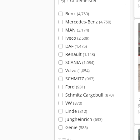
Benz
(4,753)
Mercedes-Benz
(4,750)
MAN
(3,174)
Iveco
(2,509)
DAF
(1,475)
Renault
(1,143)
SCANIA
(1,084)
Volvo
(1,054)
SCHMITZ
(967)
Ford
(931)
Schmitz Cargobull
(870)
VW
(870)
Linde
(812)
Jungheinrich
(633)
Genie
(585)
モデル: