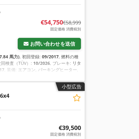
€54,750
€58,999
固定価格 消費税別
お問い合わせを送信
7.84 馬力)
, 初回登録:
09/2017
, 燃料の種
 次回検査（TÜV）:
10/2026
, ブレーキ:
リタ
17
, 装備:
エアコン, パーキングヒーター
,
小型広告
 6x4
€39,500
固定価格 消費税別