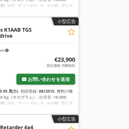
2軸
, 燃料:
ディーゼル
, 色:
その他
, 運転席:
ル-エア
, フロントタイヤサイズ:
BS（アンチロック・ブレーキ・システ
小型広告
駆動
,
s
K1AAB TGS
drive
 km
€23,900
固定価格 消費税別
お問い合わせを送信
9.95 馬力)
, 初回登録:
08/2015
, 燃料の種
450 kg（キログラム）
, 総重量:
18,000
2軸
, 燃料:
ディーゼル
, 色:
その他
, 運転席:
ル-エア
, フロントタイヤサイズ:
BS（アンチロック・ブレーキ・システ
小型広告
駆動
,
 Retarder 6x4