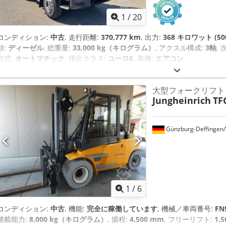
1
/
20
コンディション:
中古
, 走行距離:
370,777 km
, 出力:
368 キロワット (50
類:
ディーゼル
, 総重量:
33,000 kg（キログラム）
, アクスル構成:
3軸
,
方式:
オートマチック
, 排出クラス:
ユーロ6
, 装備:
エアコン
,
大型フォークリフトトラ
Jungheinrich
TF
Günzburg-Deffingen
1
/
6
コンディション:
中古
, 機能:
完全に稼働しています
, 機械／車両番号:
FN
積載能力:
8,000 kg（キログラム）
, 揚程:
4,500 mm
, フリーリフト:
1,