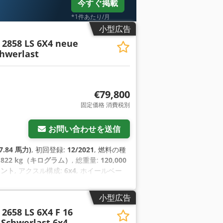
今すぐ掲載
*1件あたり/月
小型広告
2858 LS 6X4 neue
chwerlast
€79,800
固定価格 消費税別
お問い合わせを送信
7.84 馬力)
, 初回登録:
12/2021
, 燃料の種
8,822 kg（キログラム）
, 総重量:
120,000
セント
, アクスル構成:
6x4
, ホイールベー
色
, 運転席:
スリーパーキャブ
, 変速方式:
オ
造年:
2021
, 稼働時間:
314,181 h
, フロント
小型広告
1
, 装備:
ABS（アンチロック・ブレーキ・
2658 LS 6X4 F 16
ッグ, キャビン, クルーズコントロール, デ
.,Schwerlast 6x4
プ, 車載コンピュータ, 電子安定制御プログ