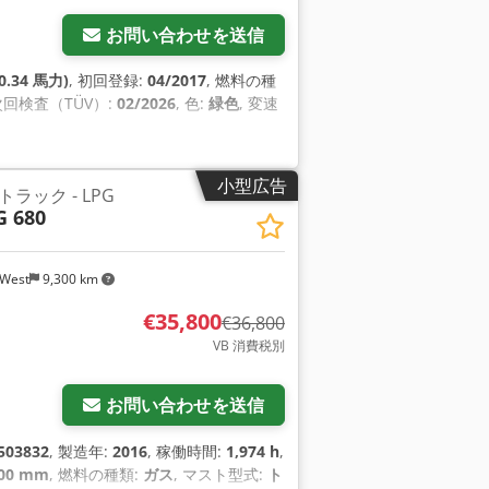
お問い合わせを送信
0.34 馬力)
, 初回登録:
04/2017
, 燃料の種
 次回検査（TÜV）:
02/2026
, 色:
緑色
, 変速
小型広告
ック - LPG
G 680
/West
9,300 km
€35,800
€36,800
VB 消費税別
お問い合わせを送信
503832
, 製造年:
2016
, 稼働時間:
1,974 h
,
500 mm
, 燃料の種類:
ガス
, マスト型式:
ト