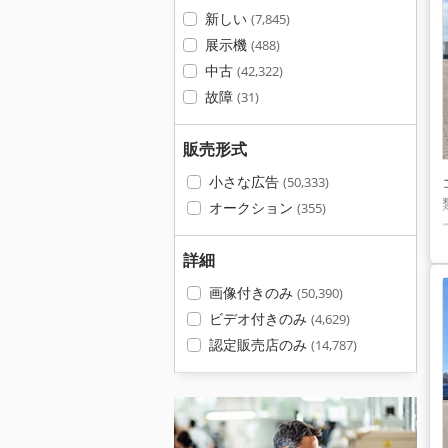
新しい
(7,845)
展示機
(488)
中古
(42,322)
故障
(31)
販売形式
小さな広告
(50,333)
オークション
(355)
詳細
画像付きのみ
(50,390)
ビデオ付きのみ
(4,629)
認定販売店のみ
(14,787)