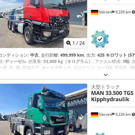
Viersen
9,226 km
1
/
24
コンディション:
中古
, 走行距離:
499,999 km
, 出力:
425 キロワット (57
類:
ディーゼル
, 総重量:
33,000 kg（キログラム）
, アクスル構成:
3軸
,
ーダ
, 色:
赤
, 変速方式:
オートマチック
, 排出クラス:
ユーロ6
, 製造年:
20
大型トラック
MAN
33.500 TGS
Kipphydraulik
Viersen
9,226 km