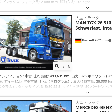
リプレックス
, フォーク長:
2,400 mm
, 駆動方式:
Treibgas
,
大型トラック
MAN
TGX 26.510
Schwerlast, Int
Bakum
9,023 km
1
/
16
コンディション:
中古
, 走行距離:
493,631 km
, 出力:
375 キロワット (50
類:
ディーゼル
, 空車重量:
1 kg（キログラム）
, 最大積載重量:
25,999
ログラム）
, タイヤサイズ:
315/80 22,5
, タイヤの状態:
50 パーセント
,
mm
, ブレーキ:
リターダ
, 色:
青
, 運転席:
スリーパーキャブ
, 変速方式:
ペンション:
スチール-エア
, 製造年:
2020
, 稼働時間:
493,631 h
, フロン
大型トラック
サイズ:
315/80 22,5
, ベッド数:
1
, 装備:
ABS（アンチロック・ブレーキ・
MERCEDES-BENZ
キャビン, クルーズコントロール, スポイラー, デファレンシャルロック,