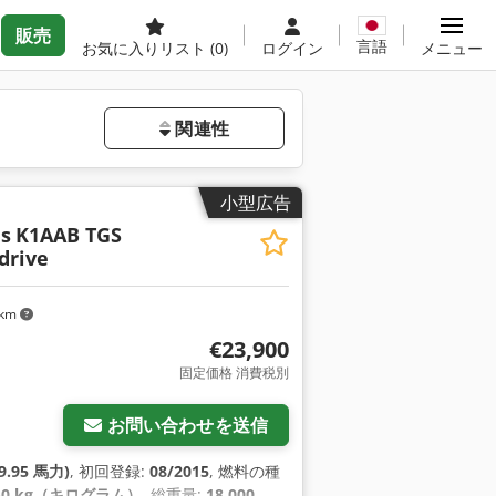
販売
言語
お気に入りリスト
(0)
ログイン
メニュー
関連性
小型広告
s
K1AAB TGS
drive
 km
€23,900
固定価格 消費税別
お問い合わせを送信
9.95 馬力)
, 初回登録:
08/2015
, 燃料の種
450 kg（キログラム）
, 総重量:
18,000