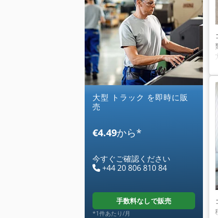
大型 トラック を即時に販
売
€4.49
から
*
今すぐご確認ください
+44 20 806 810 84
手数料なしで販売
*1件あたり/月