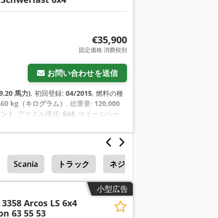
€35,900
固定価格 消費税別
お問い合わせを送信
9.20 馬力)
, 初回登録:
04/2015
, 燃料の種
,460 kg（キログラム）
, 総重量:
120,000
セント
, アクスル構成:
6x4
, ホイールベー
, 変速方式:
オートマチック
, 排出クラス:
02 h
, フロントタイヤサイズ:
315/80
ロック・ブレーキ・システム）, すすフィル
ーズコントロール, デファレンシャルロック,
Scania
トラック
ネジ ラック
フロントフォ
小型広告
3358 Arcos LS 6x4
n 63 55 53