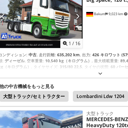
ラム (ESP)
,
Bakum
9,023 km
1
/
16
コンディション:
中古
, 走行距離:
635,202 km
, 出力:
426 キロワット (57
類:
ディーゼル
, 空車重量:
10,540 kg（キログラム）
, 最大積載重量:
89
kg（キログラム）
, タイヤサイズ:
315/80 22,5
, タイヤの状態:
60 パー
ス:
3,250 mm
, ブレーキ:
リターダ
, 色:
白色
, 運転席:
スリーパーキャブ
ユーロ6
, サスペンション:
スチール-エア
, 製造年:
2015
, 稼働時間:
635,2
22,5
, 後輪タイヤサイズ:
315/80 22,5
, ベッド数:
1
, 装備:
ABS（アンチ
他の中古機械をもっと見る
ター, イモビライザーシステム, エアコン, エアバッグ, キャビン, クル
大型トラック/セミトラクター
Lombardini Ldw 1204
トラック登録, パーキングヒーター, フォグランプ, 車載コンピュータ
,
大型トラック
MERCEDES-BENZ
HeavyDuty 120to