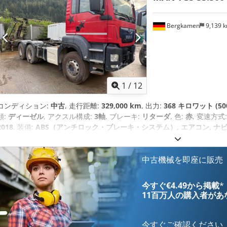
Bergkamen
9,139 
1
/
12
コンディション:
中古
, 走行距離:
329,000 km
, 出力:
368 キロワット (50
類:
ディーゼル
, アクスル構成:
3軸
, ブレーキ:
リターダ
, 色:
赤
, 変速方式
2018
, 装備:
ABS（アンチロック・ブレーキ・システム）, エアコン, ナ
ラム (ESP)
,
中古機械を即座に販売
今すぐ€4.49から掲載
*
11百万人の購入者
があ
今すぐご確認ください