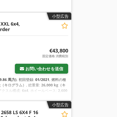
小型広告
 XXL 6x4,
arder
€43,800
固定価格 消費税別
お問い合わせを送信
9.86 馬力)
, 初回登録:
01/2021
, 燃料の種
 kg（キログラム）
, 総重量:
26,000 kg（キ
 アクスル構成:
6x4
, ホイールベース:
2,600
オートマチック
, 排出クラス:
ユーロ6
, サス
トタイヤサイズ:
315/80 22,5
, 後輪タイヤ
小型広告
システム）, すすフィルター, エアコン,
2658 LS 6X4 F 16
 トラック登録, ナビゲーションシステム,