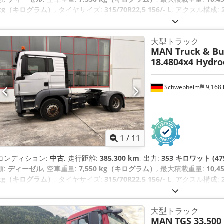
kg（キログラム）
, タイヤサイズ:
315/70R22,5 156/- L
, アクスル構成:
その他
, 変速方式:
機械式
, 排出クラス:
ユーロ6
, サスペンション:
スチー
315/70R22,5 156/- L
, 後輪タイヤサイズ:
315/70R22,5 -/150L
, 装備:
A
大型トラック
ム）, エアコン, クルーズコントロール, ナビゲーションシステム, 全輪
MAN Truck & Bu
18.4804x4 Hydro
Schwebheim
9,168
1
/
11
コンディション:
中古
, 走行距離:
385,300 km
, 出力:
353 キロワット (47
類:
ディーゼル
, 空車重量:
7,550 kg（キログラム）
, 最大積載重量:
10,
kg（キログラム）
, タイヤサイズ:
315/70R22,5 156/- L
, アクスル構成:
その他
, 変速方式:
機械式
, 排出クラス:
ユーロ6
, サスペンション:
スチー
315/70R22,5 156/- L
, 後輪タイヤサイズ:
315/70R22,5 -/150L
, 装備:
A
大型トラック
ム）, エアコン, クルーズコントロール, ナビゲーションシステム, 全輪
MAN
TGS 33.500