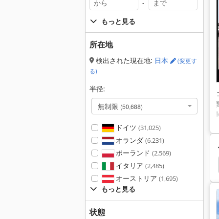
-
もっと見る
所在地
検出された現在地:
日本
(変更す
る)
半径:
無制限
(50,688)
ドイツ
(31,025)
オランダ
(6,231)
ポーランド
(2,569)
ーゼル
Heli フォークリフト
フォーク リフトの歯
イタリア
(2,485)
オーストリア
(1,695)
もっと見る
状態