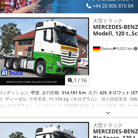
+44 20 806 810 84
大型トラック
MERCEDES-BENZ
Modell, 120 t.,S
Bakum
9,023 km
1
/
16
コンディション:
中古
, 走行距離:
314,181 km
, 出力:
425 キロワット (57
類:
ディーゼル
, 空車重量:
11,178 kg（キログラム）
, 最大積載重量:
10
kg（キログラム）
, タイヤサイズ:
315/80 22,5
, タイヤの状態:
50 パー
ス:
3,250 mm
, 次回検査（TÜV）:
12/2026
, ブレーキ:
リターダ
, 色:
白
ートマチック
, 排出クラス:
ユーロ6
, サスペンション:
スチール-エア
, 製
大型トラック
タイヤサイズ:
315/80 22,5
, 後輪タイヤサイズ:
315/80 22,5
, ベッド数:
MERCEDES-BENZ
システム）, すすフィルター, イモビライザーシステム, エアコン, エアバ
Big Space, 120 t
ファレンシャルロック, トラック登録, パーキングヒーター, フォグラン