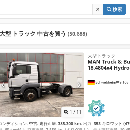
検索
大型 トラック 中古を買う
(50,688)
大型トラック
MAN Truck & Bu
18.4804x4 Hydro
Schwebheim
9,168
1
/
11
コンディション:
中古
, 走行距離:
385,300 km
, 出力:
353 キロワット (47
類:
ディーゼル
, 空車重量:
7,550 kg（キログラム）
, 最大積載重量:
10,