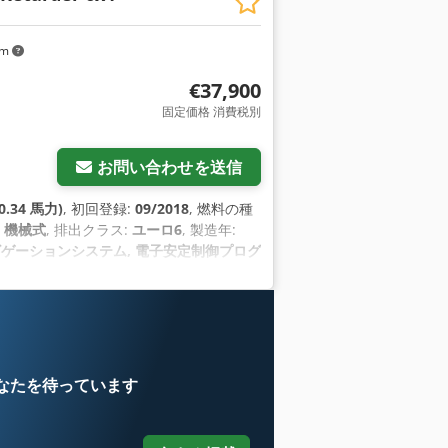
km
€37,900
固定価格 消費税別
お問い合わせを送信
0.34 馬力)
, 初回登録:
09/2018
, 燃料の種
:
機械式
, 排出クラス:
ユーロ6
, 製造年:
ビゲーションシステム, 電子安定制御プログ
なたを待っています