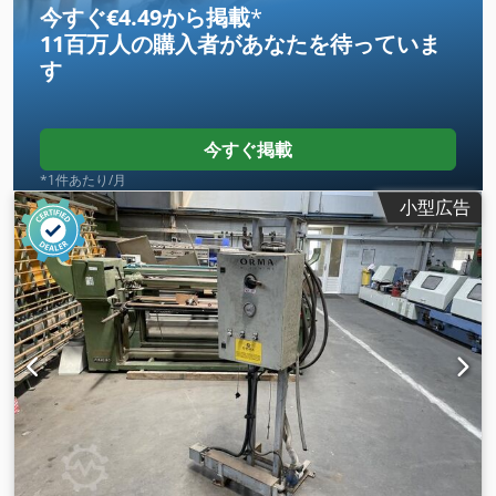
今すぐ€4.49から掲載
*
11百万人の購入者
があなたを待っていま
す
今すぐ掲載
*1件あたり/月
小型広告