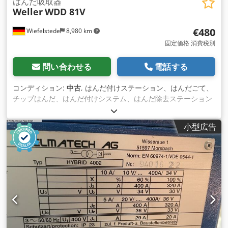
はんだ吸取器
Weller
WDD 81V
€480
Wiefelstede
8,980 km
固定価格 消費税別
問い合わせる
電話する
コンディション:
中古
, はんだ付けステーション、はんだごて、
チップはんだ、はんだ付けシステム、はんだ除去ステーション
-メーカー：Weller、はんだ除去ステーションタイプWDD 81V -
電圧： 230/24 V -動作圧力：4-6バール -寸法：190/120/H110
小型広告
mm Djdpfx Aetu Rk Eeitock -重量：2.3 kg