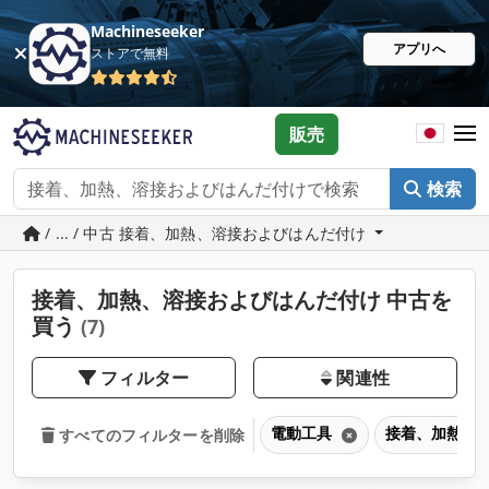
Machineseeker
アプリへ
ストアで無料
販売
検索
/ ... / 中古 接着、加熱、溶接およびはんだ付け
接着、加熱、溶接およびはんだ付け 中古を
買う
(7)
フィルター
関連性
電動工具
接着、加熱、
すべてのフィルターを削除