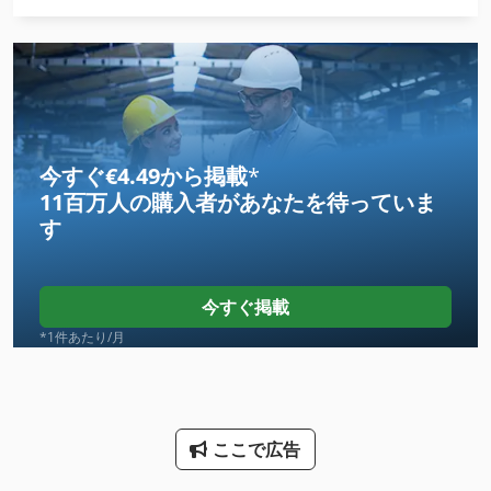
Hsc 20 Linear
International 433
International 510
Kgs 1670
今すぐ€4.49から掲載
*
11百万人の購入者
があなたを待っていま
Ls 703
す
Meh 5 2 1 8 B
Mvh 5 1 4 B
今すぐ掲載
Na 3000
*1件あたり/月
Ng 200
Tak 18
ここで広告
その他