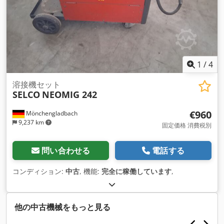
1
/
4
溶接機セット
SELCO
NEOMIG 242
€960
Mönchengladbach
9,237 km
固定価格 消費税別
問い合わせる
電話する
コンディション:
中古
, 機能:
完全に稼働しています
,
他の中古機械をもっと見る