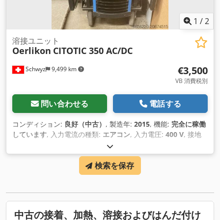
1
/
2
溶接ユニット
Oerlikon
CITOTIC 350 AC/DC
€3,500
Schwyz
9,499 km
VB 消費税別
問い合わせる
電話する
コンディション:
良好（中古）
, 製造年:
2015
, 機能:
完全に稼働
しています
, 入力電流の種類:
エアコン
, 入力電圧:
400 V
, 接地
ケーブル長:
5,000 mm
, 冷却方式:
水
,
検索を保存
中古の接着、加熱、溶接およびはんだ付け