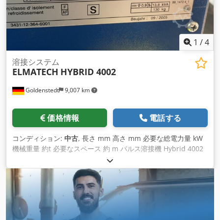
1
/
4
溶接システム
ELMATECH
HYBRID 4002
Goldenstedt
9,007 km
価格情報
電話する
コンディション:
中古
, 長さ mm 高さ mm 必要な総電力量 kW
機械重量 約t 必要なスペース 約 m パルス溶接機 Hybrid 4002
製作年 2005年 給電装置／4本ロールワイヤフィード DV 39 機
械番号：940 16 222 - 溶接ホース 4000mm - アースケーブル
70角5000mm - インターミディエイトホースパッケージ 約
4000mm Dcedpfxsl Ebxko Aitsk - ホースパッケージ Binzel
MB511 パルス電流