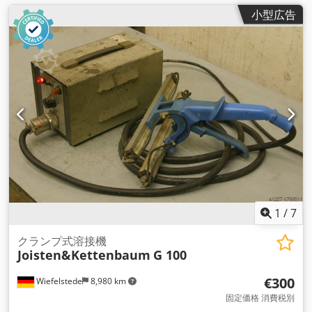
小型広告
1
/
7
クランプ式溶接機
Joisten&Kettenbaum
G 100
€300
Wiefelstede
8,980 km
固定価格 消費税別