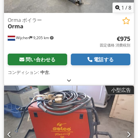
1
/
8
Orma ボイラー
Orma
€975
Wijchen
9,205 km
固定価格 消費税別
問い合わせる
電話する
コンディション:
中古
,
小型広告