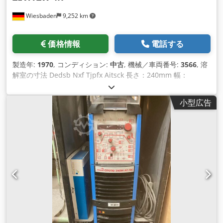
Wiesbaden
9,252 km
価格情報
電話する
製造年:
1970
, コンディション:
中古
, 機械／車両番号:
3566
, 溶
解室の寸法 Dedsb Nxf Tjpfx Aitsck 長さ：240mm 幅：
200mm 深さ：40mm はんだ付け能力：16kg 力: 2400 W 主電
源電圧のために: 220 V
小型広告