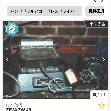
機
ハンドドリルとコードレスドライバー
攪拌工具
小型広告
1
/
1
はんだ槽
ZEVA
ZW 4R