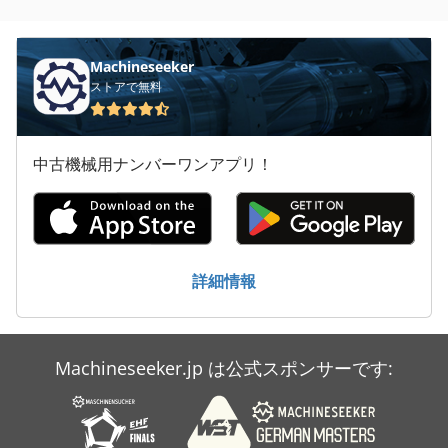
その他 の アクセサリー
コンテナ 輸送
Machineseeker
ストアで無料
トラック
大きな トラック
中古機械用ナンバーワンアプリ！
洗車
溶接 トランス
産業用掃除機
詳細情報
送風機
Machineseeker.jp は公式スポンサーです: