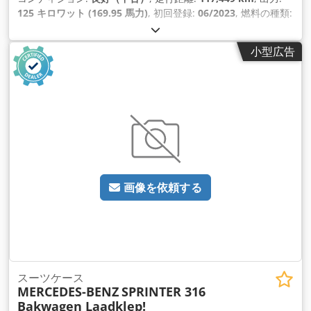
125 キロワット (169.95 馬力)
, 初回登録:
06/2023
, 燃料の種類:
ディーゼル
, タイヤサイズ:
235/65R16
, アクスル構成:
4x2
, ホ
イールベース:
4,330 mm
, 燃料:
ディーゼル
, 色:
シルバー
, 運転
小型広告
席:
デイキャブ
, 変速方式:
オートマチック
, 排出クラス:
ユーロ
6
, サスペンション:
鋼
, 座席数:
3
, 全長:
7,150 mm
, 全幅:
2,020
mm
, 全高:
2,700 mm
, 荷室長:
4,330 mm
, 荷室幅:
1,780 mm
,
荷室高:
1,920 mm
, 製造年:
2023
, 装備:
ABS（アンチロック・
ブレーキ・システム）, アップル CarPlay, エアコン, クルーズ
コントロール, セントラルロック, トラクションコントロール,
ナビゲーションシステム, パーキングヒーター, ブルートゥース,
電動ウィンドウ調節, 電動ミラー
,
画像を依頼する
スーツケース
MERCEDES-BENZ
SPRINTER 316
Bakwagen Laadklep!