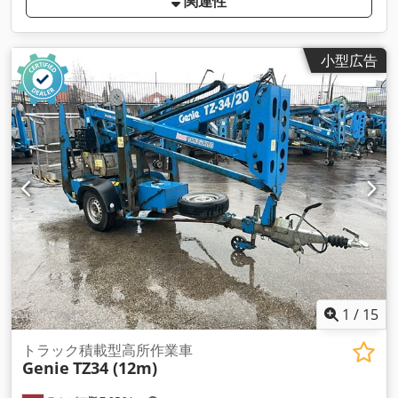
関連性
小型広告
1
/
15
トラック積載型高所作業車
Genie
TZ34 (12m)