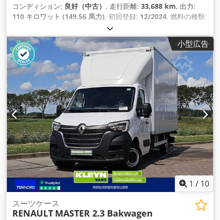
コンディション:
良好（中古）
, 走行距離:
33,688 km
, 出力:
110 キロワット (149.56 馬力)
, 初回登録:
12/2024
, 燃料の種類:
ディーゼル
, タイヤサイズ:
235/65R16
, アクスル構成:
4x2
, ホ
イールベース:
4,330 mm
, 燃料:
ディーゼル
, 色:
白色
, 運転席:
小型広告
デイキャブ
, 変速方式:
オートマチック
, 排出クラス:
ユーロ6
, サ
スペンション:
鋼
, 座席数:
2
, 全長:
7,170 mm
, 全幅:
2,020
mm
, 全高:
2,640 mm
, 荷室長:
4,360 mm
, 荷室幅:
1,780 mm
,
荷室高:
1,920 mm
, 製造年:
2024
, 装備:
ABS（アンチロック・
ブレーキ・システム）, エアコン, クルーズコントロール, セン
トラルロック, トラクションコントロール, ブルートゥース, 電
動ウィンドウ調節, 電動ミラー
,
1
/
10
スーツケース
RENAULT
MASTER 2.3 Bakwagen