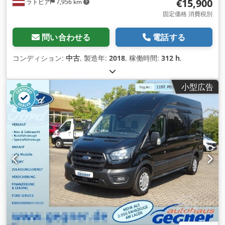
€15,900
ラトビア
7,956 km
固定価格 消費税別
問い合わせる
電話する
コンディション:
中古
, 製造年:
2018
, 稼働時間:
312 h
,
小型広告