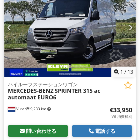
荷室高:
1,920 mm
, 製造年:
2024
, 装備:
ABS（アンチロック・
ブレーキ・システム）, エアコン, クルーズコントロール, シー
トヒーター, セントラルロック, トラクションコントロール, ブ
ルートゥース, 電動ウィンドウ調節, 電動ミラー
,
1
/
13
ハイルーフステーションワゴン
MERCEDES-BENZ
SPRINTER 315 ac
automaat EURO6
€33,950
Vuren
9,233 km
VB 消費税別
問い合わせる
電話する