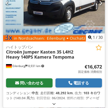
1
/
30
ハイトップバン
Citroën
Jumper Kasten 35 L4H2
Heavy 140PS Kamera Tempoma
€16,672
Eilenburg
8,931 km
固定価格 消費税別
問い合わせる
電話する
コンディション:
中古
, 走行距離:
48,292 km
, 出力:
103 キロワ
ット (140.04 馬力)
, 初回登録:
06/2024
, 燃料の種類:
ディーゼ
ル
, 総重量:
3,500 kg（キログラム）
, 色:
白色
, 変速方式:
機械