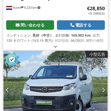
€28,850
Vuren
9,233 km
VB 消費税別
問い合わせる
電話する
コンディション:
良好（中古）
, 走行距離:
169,902 km
, 出力:
120 キロワット (163.15 馬力)
, 初回登録:
06/2021
, 燃料の種類:
ディーゼル
, タイヤサイズ:
235/65R16
, アクスル構成:
4x2
, ホ
イールベース:
4,330 mm
, 燃料:
ディーゼル
, 色:
白色
, 運転席:
小型広告
デイキャブ
, 変速方式:
オートマチック
, 排出クラス:
ユーロ6
, サ
スペンション:
鋼
, 座席数:
3
, 全長:
7,200 mm
, 全幅:
2,160
mm
, 全高:
3,010 mm
, 荷室長:
4,390 mm
, 荷室幅:
2,110 mm
,
荷室高:
2,110 mm
, 製造年:
2021
, 装備:
ABS（アンチロック・
ブレーキ・システム）, アップル CarPlay, エアコン, クルーズ
コントロール, セントラルロック, テールリフト, トラクション
コントロール, ブルートゥース, 電動ウィンドウ調節, 電動ミラ
ー
,