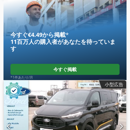
式
, 排出クラス:
ユーロ6
, 座席数:
3
, 全長:
6,363 mm
, 全幅:
2,050 mm
, 全高:
2,522 mm
, 荷室長:
4,070 mm
, 荷室幅:
1,860 mm
, 荷室高:
1,921 mm
, 製造年:
2024
, 装備:
ABS（アン
チロック・ブレーキ・システム）, すすフィルター, エアコン,
セントラルロック, ナビゲーションシステム, 電子安定制御プロ
グラム (ESP)
,
今すぐ€4.49から掲載
*
11百万人の購入者
があなたを待っていま
す
今すぐ掲載
*1件あたり/月
小型広告