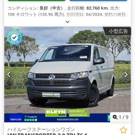
コンディション:
良好（中古）
, 走行距離:
82,760 km
, 出力:
100 キロワット (135.96 馬力)
, 初回登録:
04/2024
, 燃料の種類:
ディーゼル
, タイヤサイズ:
195/75R16
, アクスル構成:
4x2
, ホ
イールベース:
3,750 mm
, 燃料:
ディーゼル
, 色:
白色
, 運転席:
小型広告
デイキャブ
, 変速方式:
オートマチック
, 排出クラス:
ユーロ6
, サ
スペンション:
鋼
, 座席数:
7
, 全長:
6,750 mm
, 全幅:
2,130
mm
, 全高:
2,450 mm
, 荷室長:
3,420 mm
, 荷室幅:
2,070 mm
,
荷室高:
400 mm
, 製造年:
2024
, 装備:
ABS（アンチロック・ブ
レーキ・システム）, アップル CarPlay, エアコン, セントラル
ロック, トラクションコントロール, トレーラー連結装置, ブル
ートゥース, 電動ウィンドウ調節, 電動ミラー
,
1
/
9
ハイルーフステーションワゴン