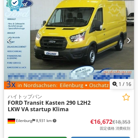
フィルター, エアコン, セントラルロック, ナビゲーションシス
テム, 全輪駆動, 電子安定制御プログラム (ESP)
,
1
/
16
ハイトップバン
FORD
Transit Kasten 290 L2H2
LKW VA startup Klima
€16,672
Eilenburg
8,931 km
€18,353
固定価格 消費税別