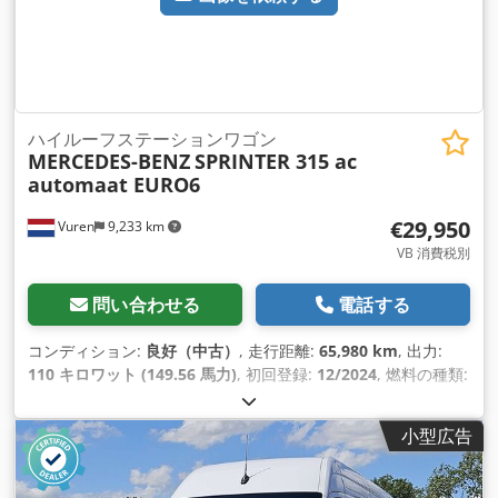
ハイルーフステーションワゴン
MERCEDES-BENZ
SPRINTER 315 ac
automaat EURO6
€29,950
Vuren
9,233 km
VB 消費税別
問い合わせる
電話する
コンディション:
良好（中古）
, 走行距離:
65,980 km
, 出力:
110 キロワット (149.56 馬力)
, 初回登録:
12/2024
, 燃料の種類:
ディーゼル
, タイヤサイズ:
235/65R16
, アクスル構成:
4x2
, ホ
イールベース:
4,330 mm
, 燃料:
ディーゼル
, 色:
茶色
, 運転席:
小型広告
デイキャブ
, 変速方式:
オートマチック
, 排出クラス:
ユーロ6
, サ
スペンション:
鋼
, 座席数:
2
, 全長:
7,170 mm
, 全幅:
2,020
mm
, 全高:
2,640 mm
, 荷室長:
4,360 mm
, 荷室幅:
1,780 mm
,