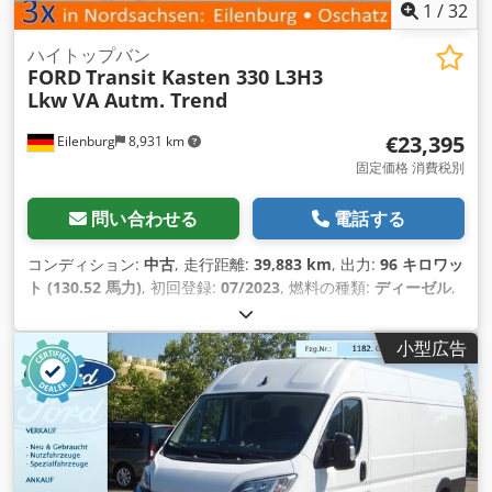
1
/
32
ハイトップバン
FORD
Transit Kasten 330 L3H3
Lkw VA Autm. Trend
€23,395
Eilenburg
8,931 km
固定価格 消費税別
問い合わせる
電話する
コンディション:
中古
, 走行距離:
39,883 km
, 出力:
96 キロワッ
ト (130.52 馬力)
, 初回登録:
07/2023
, 燃料の種類:
ディーゼル
,
総重量:
3,300 kg（キログラム）
, 色:
黒
, 変速方式:
オートマチ
ック
, 排出クラス:
ユーロ6
, 座席数:
3
, 装備:
ABS（アンチロッ
小型広告
ク・ブレーキ・システム）, すすフィルター, エアコン, セント
ラルロック, 電子安定制御プログラム (ESP)
,