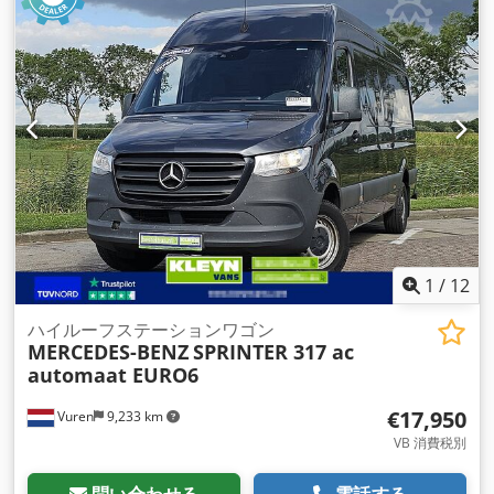
スペンション:
鋼
, 座席数:
7
, 全長:
6,750 mm
, 全幅:
2,130
mm
, 全高:
2,450 mm
, 荷室長:
3,420 mm
, 荷室幅:
2,070 mm
,
荷室高:
400 mm
, 製造年:
2024
, 装備:
ABS（アンチロック・ブ
レーキ・システム）, アップル CarPlay, エアコン, セントラル
ロック, トラクションコントロール, トレーラー連結装置, ブル
ートゥース, 電動ウィンドウ調節, 電動ミラー
,
1
/
12
ハイルーフステーションワゴン
MERCEDES-BENZ
SPRINTER 317 ac
automaat EURO6
€17,950
Vuren
9,233 km
VB 消費税別
問い合わせる
電話する