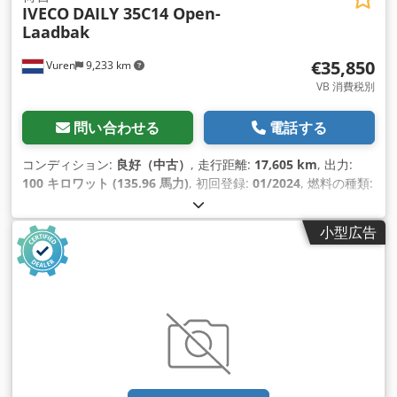
IVECO
DAILY 35C14 Open-
Laadbak
€35,850
Vuren
9,233 km
VB 消費税別
問い合わせる
電話する
コンディション:
良好（中古）
, 走行距離:
17,605 km
, 出力:
100 キロワット (135.96 馬力)
, 初回登録:
01/2024
, 燃料の種類:
ディーゼル
, タイヤサイズ:
195/75R16
, アクスル構成:
4x2
, ホ
イールベース:
3,750 mm
, 燃料:
ディーゼル
, 色:
白色
, 運転席:
小型広告
デイキャブ
, 変速方式:
オートマチック
, 排出クラス:
ユーロ6
, サ
スペンション:
鋼
, 座席数:
7
, 全長:
6,750 mm
, 全幅:
2,130
mm
, 全高:
2,450 mm
, 荷室長:
3,420 mm
, 荷室幅:
2,070 mm
,
荷室高:
400 mm
, 製造年:
2024
, 装備:
ABS（アンチロック・ブ
レーキ・システム）, アップル CarPlay, エアコン, セントラル
ロック, トラクションコントロール, トレーラー連結装置, ブル
ートゥース, 電動ウィンドウ調節, 電動ミラー
,