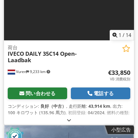
1
/
14
荷台
IVECO
DAILY 35C14 Open-
Laadbak
€33,850
Vuren
9,233 km
VB 消費税別
問い合わせる
電話する
コンディション:
良好（中古）
, 走行距離:
43,914 km
, 出力:
100 キロワット (135.96 馬力)
, 初回登録:
04/2024
, 燃料の種類:
ディーゼル
, タイヤサイズ:
195/75R16
, アクスル構成:
4x2
, ホ
イールベース:
3,750 mm
, 燃料:
ディーゼル
, 色:
白色
, 運転席:
小型広告
デイキャブ
, 変速方式:
オートマチック
, 排出クラス:
ユーロ6
, サ