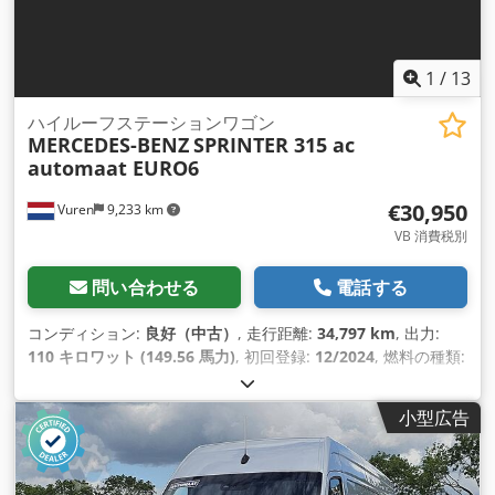
1
/
13
ハイルーフステーションワゴン
MERCEDES-BENZ
SPRINTER 315 ac
automaat EURO6
€30,950
Vuren
9,233 km
VB 消費税別
問い合わせる
電話する
コンディション:
良好（中古）
, 走行距離:
34,797 km
, 出力:
110 キロワット (149.56 馬力)
, 初回登録:
12/2024
, 燃料の種類:
ディーゼル
, タイヤサイズ:
235/65R16
, アクスル構成:
4x2
, ホ
イールベース:
4,330 mm
, 燃料:
ディーゼル
, 色:
茶色
, 運転席:
小型広告
デイキャブ
, 変速方式:
オートマチック
, 排出クラス:
ユーロ6
, サ
スペンション:
鋼
, 座席数:
2
, 全長:
7,250 mm
, 全幅:
2,020
mm
, 全高:
2,700 mm
, 荷室長:
4,250 mm
, 荷室幅:
1,780 mm
,