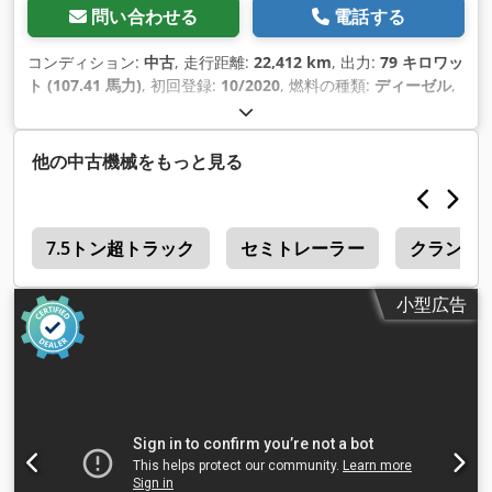
問い合わせる
電話する
コンディション:
中古
, 走行距離:
22,412 km
, 出力:
79 キロワッ
ト (107.41 馬力)
, 初回登録:
10/2020
, 燃料の種類:
ディーゼル
,
総重量:
2,940 kg（キログラム）
, 色:
白色
, 変速方式:
機械式
,
排出クラス:
ユーロ6
, 座席数:
3
, 全幅:
2,059 mm
, 全高:
2,499
mm
, 荷室長:
2,900 mm
, 製造年:
2020
, 装備:
ABS（アンチロ
他の中古機械をもっと見る
ック・ブレーキ・システム）, すすフィルター, エアコン, セン
トラルロック, 電子安定制御プログラム (ESP)
,
7.5トン超トラック
セミトレーラー
クランプ 
小型広告