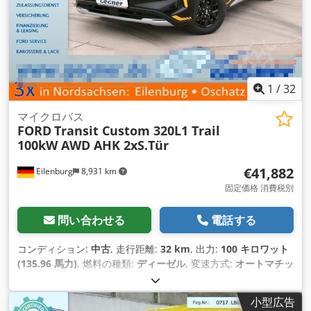
1
/
32
マイクロバス
FORD
Transit Custom 320L1 Trail
100kW AWD AHK 2xS.Tür
€41,882
Eilenburg
8,931 km
固定価格 消費税別
問い合わせる
電話する
コンディション:
中古
, 走行距離:
32 km
, 出力:
100 キロワット
(135.96 馬力)
, 燃料の種類:
ディーゼル
, 変速方式:
オートマチッ
ク
, 総重量:
3,250 kg（キログラム）
, 初回登録:
08/2026
, 色:
黒
, 座席数:
9
, 全長:
5,050 mm
, 全幅:
2,275 mm
, 全高:
2,005
小型広告
mm
, 装備:
ABS（アンチロック・ブレーキ・システム）, すす