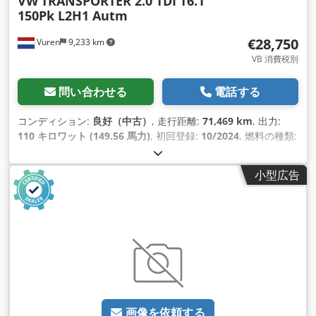
VW
TRANSPORTER 2.0 TDI T6.1
150Pk L2H1 Autm
€28,750
Vuren
9,233 km
VB 消費税別
問い合わせる
電話する
コンディション:
良好（中古）
, 走行距離:
71,469 km
, 出力:
110 キロワット (149.56 馬力)
, 初回登録:
10/2024
, 燃料の種類:
ディーゼル
, タイヤサイズ:
215/65R16
, アクスル構成:
4x2
, ホ
イールベース:
3,400 mm
, 燃料:
ディーゼル
, 色:
ベージュ
, 運転
小型広告
席:
デイキャブ
, 変速方式:
オートマチック
, 排出クラス:
ユーロ
6
, 座席数:
3
, 全長:
5,300 mm
, 全幅:
1,900 mm
, 全高:
1,990
mm
, 荷室長:
2,970 mm
, 荷室幅:
1,690 mm
, 荷室高:
1,410
mm
, 製造年:
2024
, 装備:
ABS（アンチロック・ブレーキ・シ
ステム）, アップル CarPlay, エアコン, セントラルロック, トラ
クションコントロール, ブルートゥース, 電動ウィンドウ調節,
電動ミラー
,
画像を依頼する