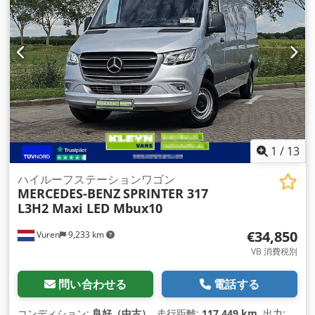
荷室高:
1,920 mm
, 製造年:
2024
, 装備:
ABS（アンチロック・
ブレーキ・システム）, エアコン, クルーズコントロール, シー
トヒーター, セントラルロック, トラクションコントロール, ブ
ルートゥース, 電動ウィンドウ調節, 電動ミラー
,
1
/
13
ハイルーフステーションワゴン
MERCEDES-BENZ
SPRINTER 317
L3H2 Maxi LED Mbux10
€34,850
Vuren
9,233 km
VB 消費税別
問い合わせる
電話する
コンディション:
良好（中古）
, 走行距離:
117,449 km
, 出力: