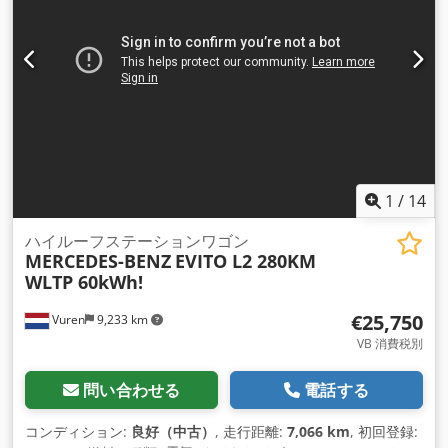
アップル CarPlay, エアコン, クルーズコントロール, セントラ
ルロック, トラクションコントロール, トレーラー連結装置, ナ
ビゲーションシステム, ブルートゥース, 電動ウィンドウ調節,
電動ミラー
,
1
/
14
ハイルーフステーションワゴン
MERCEDES-BENZ
EVITO L2 280KM
WLTP 60kWh!
€25,750
Vuren
9,233 km
VB 消費税別
問い合わせる
電話する
コンディション:
良好（中古）
, 走行距離:
7,066 km
, 初回登録: