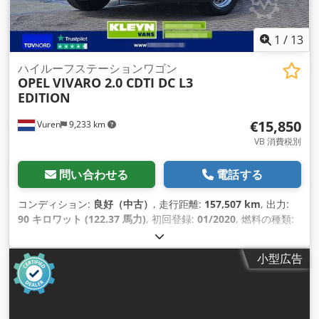
1
/
13
ハイルーフステーションワゴン
OPEL
VIVARO 2.0 CDTI DC L3
EDITION
€15,850
Vuren
9,233 km
VB 消費税別
問い合わせる
電話する
コンディション:
良好（中古）
, 走行距離:
157,507 km
, 出力:
90 キロワット (122.37 馬力)
, 初回登録:
01/2020
, 燃料の種類:
ディーゼル
, タイヤサイズ:
215/65R16
, アクスル構成:
4x2
, ホ
イールベース:
3,280 mm
, 燃料:
ディーゼル
, 色:
白色
, 運転席:
小型広告
デイキャブ
, 変速方式:
機械式
, ギア数:
6
, 排出クラス:
ユーロ6
,
座席数:
5
, 全長:
5,470 mm
, 全幅:
1,920 mm
, 全高:
2,100 mm
,
荷室長:
1,800 mm
, 荷室幅:
1,590 mm
, 荷室高:
1,320 mm
, 製
造年:
2020
, 装備:
ABS（アンチロック・ブレーキ・システム）,