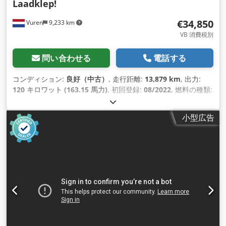
Laadklep!
€34,850
Vuren
9,233 km
VB 消費税別
問い合わせる
電話する
コンディション:
良好（中古）
, 走行距離:
13,879 km
, 出力:
120 キロワット (163.15 馬力)
, 初回登録:
08/2022
, 燃料の種類:
ディーゼル
, タイヤサイズ:
225/65R16
, アクスル構成:
4x2
, ホ
イールベース:
4,330 mm
, 燃料:
ディーゼル
, 色:
白色
, 運転席:
小型広告
デイキャブ
, 変速方式:
機械式
, ギア数:
6
, 排出クラス:
ユーロ6
,
サスペンション:
その他
, 座席数:
3
, 全長:
7,250 mm
, 全幅:
2,220 mm
, 全高:
3,290 mm
, 荷室長:
4,430 mm
, 荷室幅:
2,110 mm
, 荷室高:
2,350 mm
, 製造年:
2022
, 装備:
ABS（アン
チロック・ブレーキ・システム）, エアコン, クルーズコントロ
ール, セントラルロック, テールリフト, トラクションコントロ
ール, ナビゲーションシステム, ブルートゥース, 電動ウィンド
ウ調節, 電動ミラー
,