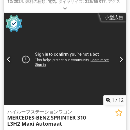
12/2024
, 燃料の種類:
電気
, タイヤサイズ:
225/55R17
, アクス
ル構成:
4x2
, ホイールベース:
3,200 mm
, 燃料:
電気
, 色:
白色
,
運転席:
デイキャブ
, 変速方式:
オートマチック
, 座席数:
3
, 全長:
小型広告
5,140 mm
, 全幅:
1,930 mm
, 全高:
1,910 mm
, 荷室長:
2,470
mm
, 荷室幅:
1,640 mm
, 荷室高:
1,350 mm
, 製造年:
2024
, 装
備:
ABS（アンチロック・ブレーキ・システム）, アップル
CarPlay, エアコン, シートヒーター, セントラルロック, トラク
ションコントロール, ブルートゥース, 電動ウィンドウ調節, 電
動ミラー
,
1
/
12
ハイルーフステーションワゴン
MERCEDES-BENZ
SPRINTER 310
L3H2 Maxi Automaat