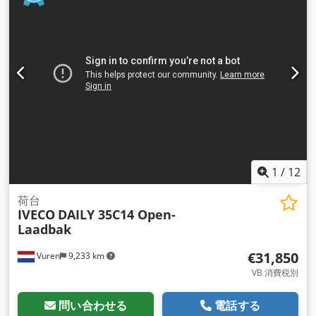
2,100 mm
, 全高:
2,650 mm
, 荷室長:
4,700 mm
, 荷室幅:
2,040 mm
, 荷室高:
400 mm
, 製造年:
2021
, 装備:
ABS（アン
チロック・ブレーキ・システム）, セントラルロック, トラクシ
ョンコントロール, トレーラー連結装置, ブルートゥース, 電動
ウィンドウ調節
,
1
/
12
荷台
IVECO
DAILY 35C14 Open-
Laadbak
€31,850
Vuren
9,233 km
VB 消費税別
問い合わせる
電話する