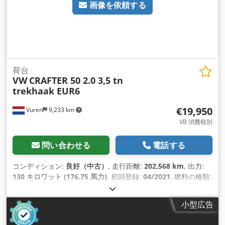
画像を依頼する
荷台
VW
CRAFTER 50 2.0 3,5 tn
trekhaak EUR6
€19,950
Vuren
9,233 km
VB 消費税別
問い合わせる
電話する
コンディション:
良好（中古）
, 走行距離:
202,568 km
, 出力:
130 キロワット (176.75 馬力)
, 初回登録:
04/2021
, 燃料の種類:
ディーゼル
, タイヤサイズ:
205/75R16
, アクスル構成:
4x2
, ホ
イールベース:
4,490 mm
, 燃料:
ディーゼル
, 色:
白色
, 運転席:
小型広告
デイキャブ
, 変速方式:
機械式
, ギア数:
6
, 排出クラス:
ユーロ6
,
サスペンション:
その他
, 座席数:
3
, 全長:
7,400 mm
, 全幅: