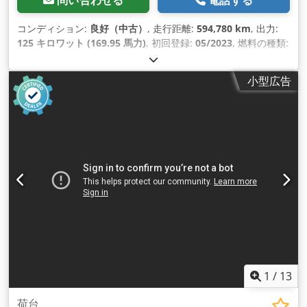
コンディション:
良好（中古）
, 走行距離:
594,780 km
, 出力:
125 キロワット (169.95 馬力)
, 初回登録:
05/2023
, 燃料の種類:
ディーゼル
, タイヤサイズ:
235/65R16
, アクスル構成:
4x2
, ホ
イールベース:
4,330 mm
, 燃料:
ディーゼル
, 色:
グレー
, 運転
小型広告
席:
デイキャブ
, 変速方式:
オートマチック
, 排出クラス:
ユーロ
6
, サスペンション:
鋼
, 座席数:
3
, 全長:
7,100 mm
, 全幅:
2,020
mm
, 全高:
2,620 mm
, 荷室長:
4,300 mm
, 荷室幅:
1,780 mm
,
荷室高:
1,910 mm
, 製造年:
2023
, 装備:
ABS（アンチロック・
ブレーキ・システム）, アップル CarPlay, エアコン, クルーズ
コントロール, セントラルロック, トラクションコントロール,
ナビゲーションシステム, ブルートゥース, 電動ウィンドウ調節,
電動ミラー
,
1
/
13
荷台