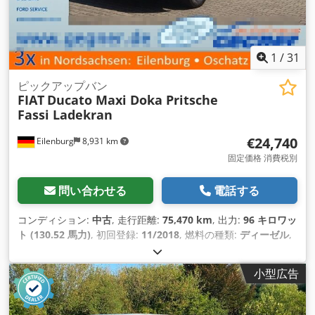
1
/
31
ピックアップバン
FIAT
Ducato Maxi Doka Pritsche
Fassi Ladekran
€24,740
Eilenburg
8,931 km
固定価格 消費税別
問い合わせる
電話する
コンディション:
中古
, 走行距離:
75,470 km
, 出力:
96 キロワッ
ト (130.52 馬力)
, 初回登録:
11/2018
, 燃料の種類:
ディーゼル
,
総重量:
3,500 kg（キログラム）
, 色:
白色
, 変速方式:
機械式
,
排出クラス:
ユーロ6
, 座席数:
7
, 装備:
ABS（アンチロック・ブ
小型広告
レーキ・システム）, すすフィルター, エアコン, クレーン, セン
トラルロック, 電子安定制御プログラム (ESP)
,