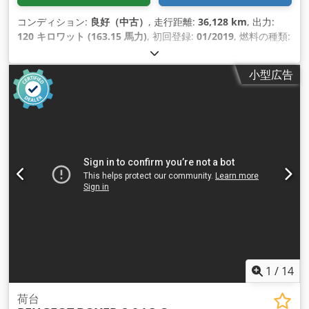
コンディション:
良好（中古）
, 走行距離:
36,128 km
, 出力:
120 キロワット (163.15 馬力)
, 初回登録:
01/2019
, 燃料の種類:
ディーゼル
, タイヤサイズ:
215/75R16
, アクスル構成:
4x2
, ホ
イールベース:
4,040 mm
, 燃料:
ディーゼル
, 色:
白色
, 運転席:
小型広告
デイキャブ
, 変速方式:
機械式
, ギア数:
6
, 排出クラス:
ユーロ6
,
サスペンション:
その他
, 座席数:
7
, 全長:
6,250 mm
, 全幅:
2,120 mm
, 全高:
2,420 mm
, 荷室長:
2,900 mm
, 荷室幅:
2,040 mm
, 荷室高:
380 mm
, 製造年:
2019
, 装備:
ABS（アン
チロック・ブレーキ・システム）, エアコン, セントラルロック,
トラクションコントロール, トレーラー連結装置, ナビゲーショ
ンシステム, ブルートゥース, 電動ウィンドウ調節, 電動ミラー
,
1
/
14
荷台