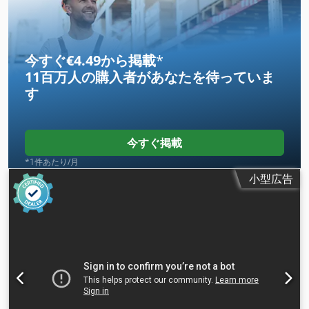
ヒーター
,
今すぐ€4.49から掲載
*
11百万人の購入者
があなたを待っていま
す
今すぐ掲載
*1件あたり/月
小型広告