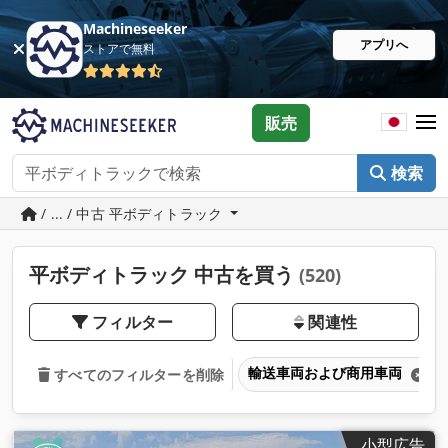
Machineseeker
アプリへ
ストアで無料
販売
検索
/ ... / 中古 平ボディトラック
平ボディトラック 中古を買う
(520)
フィルター
関連性
輸送車両および商用車両
すべてのフィルターを削除
小型広告