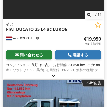
1
/
11
荷台
FIAT
DUCATO 35 L4 ac EURO6
€19,950
Vuren
9,233 km
VB 消費税別
問い合わせる
電話する
コンディション:
良好（中古）
, 走行距離:
81,850 km
, 出力:
88
キロワット (119.65 馬力)
, 初回登録:
11/2021
, 燃料の種類:
デ
ィーゼル
, タイヤサイズ:
225/70R15
, アクスル構成:
4x2
, ホイ
ールベース:
3,800 mm
, 燃料:
ディーゼル
, 色:
白色
, 運転席:
デ
小型広告
イキャブ
, 変速方式:
機械式
, ギア数:
6
, 排出クラス:
ユーロ6
, サ
スペンション:
その他
, 座席数:
3
, 全長:
6,070 mm
, 全幅:
2,050
mm
, 全高:
2,380 mm
, 荷室長:
3,600 mm
, 荷室幅:
2,020 mm
,
荷室高:
390 mm
, 製造年:
2021
, 装備:
ABS（アンチロック・ブ
レーキ・システム）, アップル CarPlay, エアコン, セントラル