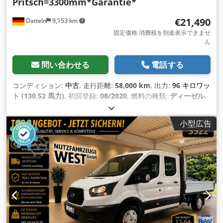
Pritsch=3300mm*Garantie*
€21,490
Datteln
9,153 km
固定価格 消費税を別途表示できませ
ん
問い合わせる
電話する
コンディション:
中古
, 走行距離:
58,000 km
, 出力:
96 キロワッ
ト (130.52 馬力)
, 初回登録:
08/2020
, 燃料の種類:
ディーゼル
,
総重量:
3,500 kg（キログラム）
, 色:
白色
, 変速方式:
機械式
,
排出クラス:
ユーロ6
, 座席数:
7
, 全長:
6,600 mm
, 全幅:
2,200
小型広告
mm
, 全高:
2,350 mm
, 荷室長:
3,300 mm
, 荷室幅:
2,150 mm
,
装備:
ABS（アンチロック・ブレーキ・システム）, すすフィル
ター, セントラルロック
,