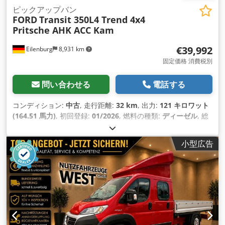
ピックアップバン
FORD
Transit 350L4 Trend 4x4
Pritsche AHK ACC Kam
€39,992
Eilenburg
8,931 km
固定価格 消費税別
問い合わせる
電話する
コンディション:
中古
, 走行距離:
32 km
, 出力:
121 キロワット
(164.51 馬力)
, 初回登録:
01/2026
, 燃料の種類:
ディーゼル
, 総
重量:
3,500 kg（キログラム）
, 色:
白色
, 変速方式:
機械式
, 排
出クラス:
ユーロ6
, 座席数:
3
, 全長:
6,797 mm
, 全幅:
2,474
小型広告
mm
, 全高:
2,215 mm
, 荷室長:
4,235 mm
, 荷室幅:
2,138 mm
,
装備:
ABS（アンチロック・ブレーキ・システム）, すすフィル
ター, エアコン, セントラルロック, ナビゲーションシステム, 全
輪駆動, 電子安定制御プログラム (ESP)
,