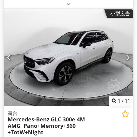
ル
, 空車重量:
2,186 kg（キログラム）
, 最大積載重量:
1,314
kg（キログラム）
, 総重量:
3,500 kg（キログラム）
, アクスル
小型広告
構成:
4x2
, ホイールベース:
3,954 mm
, ブレーキ:
その他
, 色:
白色
, 運転席:
デイキャブ
, 変速方式:
機械式
, 排出クラス:
ユーロ
5
, サスペンション:
鋼
, 座席数:
7
, 荷室長:
2,700 mm
, 荷室幅:
2,200 mm
, 荷室高:
400 mm
, 装備:
ABS（アンチロック・ブレ
ーキ・システム）, すすフィルター, エアコン, エアバッグ, キャ
ビン, クルーズコントロール, トラクションコントロール, トレ
ーラー連結装置, パワーステアリング, フォグランプ, 車載コン
ピュータ, 電子安定制御プログラム (ESP)
,
1
/
11
荷台
Mercedes-Benz
GLC 300e 4M
AMG+Pano+Memory+360
+TotW+Night