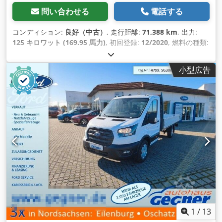
問い合わせる
電話する
コンディション:
良好（中古）
, 走行距離:
71,388 km
, 出力:
125 キロワット (169.95 馬力)
, 初回登録:
12/2020
, 燃料の種類:
ディーゼル
, タイヤサイズ:
195/75R16
, アクスル構成:
4x2
, ホ
イールベース:
3,920 mm
, 燃料:
ディーゼル
, 色:
シルバー
, 運転
小型広告
席:
デイキャブ
, 変速方式:
機械式
, ギア数:
6
, 排出クラス:
ユー
ロ6
, サスペンション:
その他
, 座席数:
7
, 全長:
6,200 mm
, 全幅:
2,200 mm
, 全高:
2,370 mm
, 荷室長:
2,800 mm
, 荷室幅:
2,140 mm
, 荷室高:
400 mm
, 製造年:
2020
, 装備:
ABS（アン
チロック・ブレーキ・システム）, エアコン, クルーズコントロ
ール, セントラルロック, トラクションコントロール, トレーラ
ー連結装置, ナビゲーションシステム, ブルートゥース, 電動ウ
ィンドウ調節, 電動ミラー
,
1
/
13