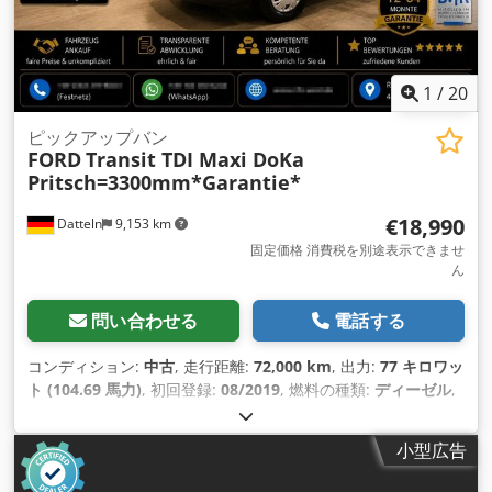
1
/
20
ピックアップバン
FORD
Transit TDI Maxi DoKa
Pritsch=3300mm*Garantie*
€18,990
Datteln
9,153 km
固定価格 消費税を別途表示できませ
ん
問い合わせる
電話する
コンディション:
中古
, 走行距離:
72,000 km
, 出力:
77 キロワッ
ト (104.69 馬力)
, 初回登録:
08/2019
, 燃料の種類:
ディーゼル
,
総重量:
3,500 kg（キログラム）
, 色:
白色
, 変速方式:
機械式
,
排出クラス:
ユーロ6
, 座席数:
7
, 全長:
6,600 mm
, 全幅:
2,200
小型広告
mm
, 全高:
2,350 mm
, 荷室長:
3,300 mm
, 荷室幅:
2,150 mm
,
装備:
ABS（アンチロック・ブレーキ・システム）, すすフィル