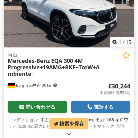
1
/
15
荷台
Mercedes-Benz
EQA 300 4M
Progressive+19AMG+RKF+TotW+A
mbiente+
€30,244
Burghaun
9,130 km
固定価格 消費税別
問い合わせる
電話する
コンディション:
中古
, 走行距離:
17,950 km
, 出力:
168 キロワ
検索を保存
ット (228.42 馬力)
, 色:
白色
, 変速方式:
オートマチック
, 製造
年:
2023
, 装備:
ABS（アンチロック・ブレーキ・システム）,