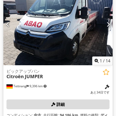
1
/
14
ピックアップバン
Citroën
JUMPER
Tettnang
9,396 km
あと34日です
詳細
コンディション:
中古
, 走行距離:
94,186 km
, 燃料の種類:
ディ