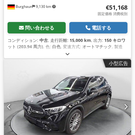
€51,168
Burghaun
9,130 km
固定価格 消費税別
問い合わせる
電話する
コンディション:
中古
, 走行距離:
15,000 km
, 出力:
150 キロワ
ット (203.94 馬力)
, 色:
白色
, 変速方式:
オートマチック
, 製造
年:
2025
, 装備:
ABS（アンチロック・ブレーキ・システム）,
エアバッグ, シートヒーター, セントラルロック, パワーステア
小型広告
リング
,