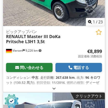
1
/
23
ピックアップバン
RENAULT
Master III DoKa
Pritsche L3H1 3,5t
€8,899
Viersen
9,226 km
固定価格 消費税別
問い合わせる
電話する
コンディション:
中古
, 走行距離:
267,638 km
, 出力:
96 キロワ
ット (130.52 馬力)
, 初回登録:
11/2016
, 燃料の種類:
ディーゼ
ル
, 総重量:
3,500 kg（キログラム）
, 次回検査（TÜV）:
12/2026
, 色:
緑色
, 変速方式:
機械式
, 排出クラス:
ユーロ6
, 製造
クリックアウト
年:
2016
, 装備:
ABS（アンチロック・ブレーキ・システム）,
すすフィルター, エアコン, セントラルロック, 電子安定制御プ
ログラム (ESP)
,