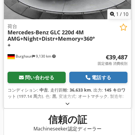
1
/
10
荷台
Mercedes-Benz
GLC 220d 4M
AMG+Night+Distr+Memory+360°
+
€39,487
Burghaun
9,130 km
固定価格 消費税別
問い合わせる
電話する
コンディション:
中古
, 走行距離:
36,633 km
, 出力:
145 キロワ
ット (197.14 馬力)
, 色:
黒
, 変速方式:
オートマチック
, 製造年:
2024
, 装備:
ABS（アンチロック・ブレーキ・システム）, エア
バッグ, シートヒーター, セントラルロック, パワーステアリン
グ
,
信頼の証
Machineseeker認定ディーラー