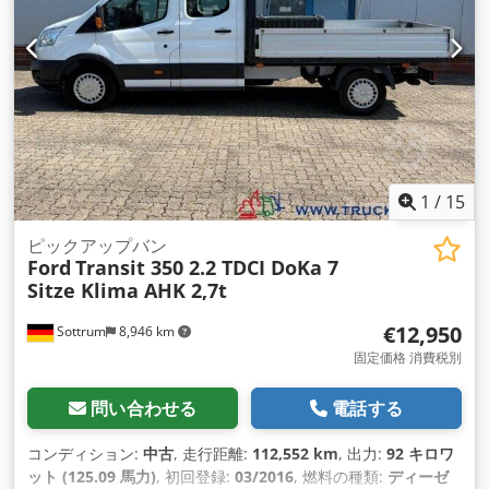
ロック, トラクションコントロール, ブルートゥース, 電動ウィ
ンドウ調節, 電動ミラー
,
1
/
15
ピックアップバン
Ford
Transit 350 2.2 TDCI DoKa 7
Sitze Klima AHK 2,7t
€12,950
Sottrum
8,946 km
固定価格 消費税別
問い合わせる
電話する
コンディション:
中古
, 走行距離:
112,552 km
, 出力:
92 キロワ
ット (125.09 馬力)
, 初回登録:
03/2016
, 燃料の種類:
ディーゼ