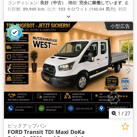
コンディション:
良好（中古）
, 機能:
完全に稼働しています
, 走
行距離:
89,940 km
, 出力:
103 キロワット (140.04 馬力)
, 初回
登録:
04/2021
, 燃料の種類:
ディーゼル
, 空車重量:
2,185
kg（キログラム）
, 最大積載重量:
1,315 kg（キログラム）
, 総
小型広告
重量:
3,500 kg（キログラム）
, 次回検査（TÜV）:
08/2028
, 燃
料:
ディーゼル
, 燃料タンク容量:
90 l
, 色:
白色
, 運転席:
その他
,
変速方式:
機械式
, 排出クラス:
ユーロ6
, 座席数:
7
, 装備:
ABS（アンチロック・ブレーキ・システム）, EBS（電子制動シ
ステム）, エアコン, エアバッグ, クルーズコントロール, セント
ラルロック, タイヤ空気圧監視, トラック登録, トレーラー連結
装置, パワーステアリング, ブルートゥース, 坂道発進補助, 整備
記録全完備, 禁煙車両, 車両登録, 車載コンピュータ, 電動ミラ
ー, 電子安定制御プログラム (ESP)
,
1
/
27
ピックアップバン
FORD
Transit TDI Maxi DoKa