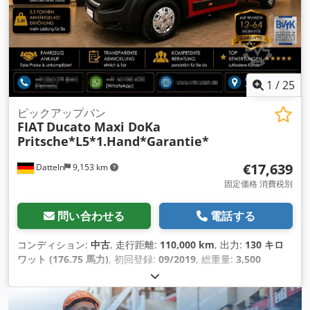
1
/
25
ピックアップバン
FIAT
Ducato Maxi DoKa
Pritsche*L5*1.Hand*Garantie*
€17,639
Datteln
9,153 km
固定価格 消費税別
問い合わせる
電話する
コンディション:
中古
, 走行距離:
110,000 km
, 出力:
130 キロ
ワット (176.75 馬力)
, 初回登録:
09/2019
, 総重量:
3,500
kg（キログラム）
, 色:
赤
, 変速方式:
機械式
, 排出クラス:
ユー
ロ6
, 座席数:
7
, 装備:
ABS（アンチロック・ブレーキ・システ
ム）, すすフィルター, エアコン, セントラルロック, パーキング