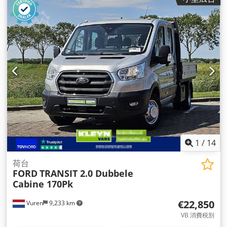
1
/
14
荷台
FORD
TRANSIT 2.0 Dubbele
Cabine 170Pk
€22,850
Vuren
9,233 km
VB 消費税別