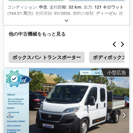
コンディション:
中古
, 走行距離:
32 km
, 出力:
121 キロワット
(164.51 馬力)
, 初回登録:
01/2026
, 燃料の種類:
ディーゼル
, 総
重量:
3,500 kg（キログラム）
, 色:
白色
, 変速方式:
機械式
, 排
出クラス:
ユーロ6
, 座席数:
3
, 全長:
6,204 mm
, 全幅:
2,474
mm
, 全高:
2,214 mm
, 荷室長:
3,645 mm
, 荷室幅:
2,138 mm
,
他の中古機械をもっと見る
装備:
ABS（アンチロック・ブレーキ・システム）, すすフィル
ター, エアコン, セントラルロック, ナビゲーションシステム, 全
輪駆動, 電子安定制御プログラム (ESP)
,
0
ボックスバン トランスポーター
ボディボックス付
小型広告