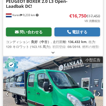
PEUGEOT
BOXER 2.0 L3 Open-
Laadbak DC!
€16,750
Vuren
9,233 km
€17,450
VB 消費税別
問い合わせる
電話する
コンディション:
良好（中古）
, 走行距離:
136,432 km
, 出力:
120 キロワット (163.15 馬力)
, 初回登録:
08/2018
, 燃料の種類:
ディーゼル
, タイヤサイズ:
215/75R16
, アクスル構成:
4x2
, ホ
イールベース:
4,040 mm
, 燃料:
ディーゼル
, 色:
白色
, 運転席:
小型広告
デイキャブ
, 変速方式:
機械式
, ギア数:
6
, 排出クラス:
ユーロ6
,
サスペンション:
その他
, 座席数:
7
, 全長:
6,650 mm
, 全幅:
2,100 mm
, 全高:
2,350 mm
, 荷室長:
3,340 mm
, 荷室幅:
2,030 mm
, 荷室高:
400 mm
, 製造年:
2018
, 装備:
ABS（アン
チロック・ブレーキ・システム）, エアコン, セントラルロック,
トラクションコントロール, トレーラー連結装置, ナビゲーショ
ンシステム, ブルートゥース, 電動ウィンドウ調節, 電動ミラー
,