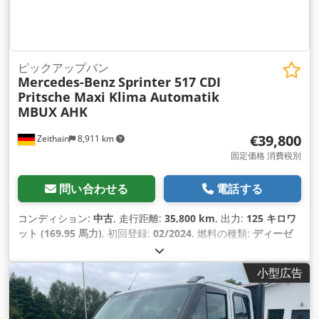
ピックアップバン
Mercedes-Benz
Sprinter 517 CDI
Pritsche Maxi Klima Automatik
MBUX AHK
€39,800
Zeithain
8,911 km
固定価格 消費税別
問い合わせる
電話する
コンディション:
中古
, 走行距離:
35,800 km
, 出力:
125 キロワ
ット (169.95 馬力)
, 初回登録:
02/2024
, 燃料の種類:
ディーゼ
ル
, 総重量:
5,000 kg（キログラム）
, 燃料:
ディーゼル
, 色:
オ
レンジ
, 変速方式:
オートマチック
, 排出クラス:
ユーロ6
, サスペ
小型広告
ンション:
鋼
, 座席数:
3
, 装備:
ABS（アンチロック・ブレーキ・
システム）, すすフィルター, エアコン, エアバッグ, セントラル
ロック, トレーラー連結装置, パワーステアリング, 車載コンピ