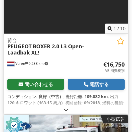
1
/
10
荷台
PEUGEOT
BOXER 2.0 L3 Open-
Laadbak XL!
€16,750
Vuren
9,233 km
VB 消費税別
問い合わせる
電話する
コンディション:
良好（中古）
, 走行距離:
109,082 km
, 出力:
120 キロワット (163.15 馬力)
, 初回登録:
09/2018
, 燃料の種類:
ディーゼル
, タイヤサイズ:
225/75R16
, アクスル構成:
4x2
, ホ
イールベース:
4,040 mm
, 燃料:
ディーゼル
, 色:
シルバー
, 運転
小型広告
席:
デイキャブ
, 変速方式:
機械式
, ギア数:
6
, 排出クラス:
ユー
ロ6
, サスペンション:
その他
, 座席数:
3
, 全長:
6,700 mm
, 全幅: