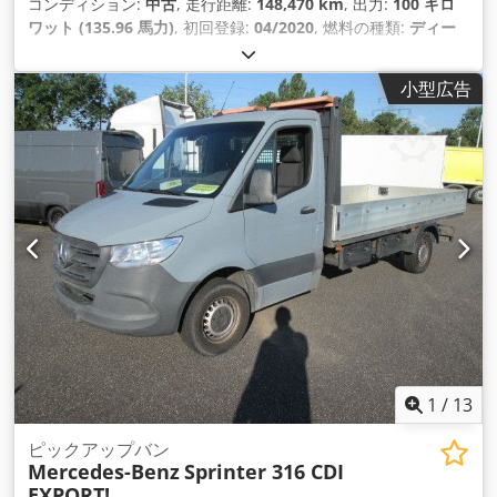
コンディション:
中古
, 走行距離:
148,470 km
, 出力:
100 キロ
ワット (135.96 馬力)
, 初回登録:
04/2020
, 燃料の種類:
ディー
ゼル
, 総重量:
3,500 kg（キログラム）
, 次回検査（TÜV）:
07/2026
, 色:
白色
, 変速方式:
機械式
, 排出クラス:
ユーロ6
, 座席
小型広告
数:
7
, 全長:
6,085 mm
, 全幅:
2,130 mm
, 全高:
2,322 mm
, 装
備:
ABS（アンチロック・ブレーキ・システム）, セントラルロ
ック, パーキングヒーター, 事故に遭いました
,
1
/
13
ピックアップバン
Mercedes-Benz
Sprinter 316 CDI
EXPORT!