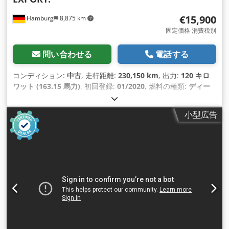
€15,900
Hamburg
8,875 km
固定価格 消費税別
問い合わせる
電話する
コンディション:
中古
, 走行距離:
230,150 km
, 出力:
120 キロ
ワット (163.15 馬力)
, 初回登録:
01/2020
, 燃料の種類:
ディー
ゼル
, 総重量:
3,500 kg（キログラム）
, アクスル構成:
2軸
, ホ
イールベース:
4,300 mm
, 色:
グレー
, 運転席:
その他
, 変速方
小型広告
式:
機械式
, 排出クラス:
ユーロ6
, サスペンション:
鋼
, 荷室長:
4,300 mm
, 装備:
クルーズコントロール, トラクションコント
ロール, ナビゲーションシステム, 車載コンピュータ
,