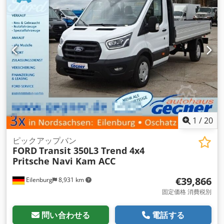
2,120 mm
, 全高:
2,400 mm
, 荷室長:
4,200 mm
, 荷室幅:
2,020 mm
, 荷室高:
400 mm
, 製造年:
2018
, 装備:
ABS（アン
チロック・ブレーキ・システム）, エアコン, セントラルロック,
トラクションコントロール, トレーラー連結装置, ナビゲーショ
ンシステム, ブルートゥース, 電動ウィンドウ調節, 電動ミラー
,
1
/
20
ピックアップバン
FORD
Transit 350L3 Trend 4x4
Pritsche Navi Kam ACC
€39,866
Eilenburg
8,931 km
固定価格 消費税別
問い合わせる
電話する