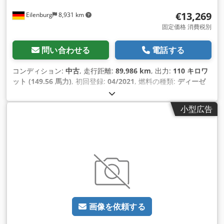
€13,269
Eilenburg
8,931 km
固定価格 消費税別
問い合わせる
電話する
コンディション:
中古
, 走行距離:
89,986 km
, 出力:
110 キロワ
ット (149.56 馬力)
, 初回登録:
04/2021
, 燃料の種類:
ディーゼ
ル
, 総重量:
3,500 kg（キログラム）
, 色:
白色
, 変速方式:
機械
式
, 排出クラス:
ユーロ6
, 座席数:
7
, 全長:
6,498 mm
, 全幅:
小型広告
2,100 mm
, 全高:
2,350 mm
, 製造年:
2020
, 装備:
ABS（アンチ
ロック・ブレーキ・システム）, すすフィルター, セントラルロ
ック, ナビゲーションシステム, 電子安定制御プログラム (ESP)
,
画像を依頼する