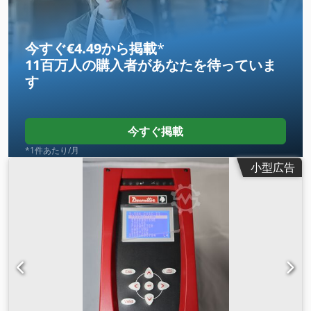
-SLBN010 -SLBN012 -SLBN020 -SLBN030 -SLBN050 -
SLBN090 -SLBN120 ESP2A は、Desoutters SLBN ドライバー
のパフォーマンスを最適化し、エネルギー消費を削減するよう
今すぐ€4.49から掲載
*
に設計されており、リモート スタートやツールの起動を含む最
11百万人の購入者
があなたを待っていま
大 5 つのプログラム設定と PLC 統合を提供します。 OK/NIO
す
およびグループ OK レポートに加えて、ESP2A は、実行前反
転、スロー スタート、ランダウン フェーズ、実行後反転な
ど、幅広いランダウン オプションを提供します。 利点 1 つの
ESP2A に 2 つのツールを接続できるため、比類のない柔軟性と
今すぐ掲載
設置コストの削減が実現します。 生産統合とトレーサビリティ
*1件あたり/月
機能が改善され、製品の品質が向上します。 15 を超えるツー
小型広告
ルと互換性があり、標準化されたプラットフォーム、より迅速
な再調整、および総所有コストの削減を実現します。 Cedpsv
Ipnzjfx Agxorf それぞれ 3 つのフェーズが可能な 5 つのサイク
ルにより、生産場所に関係なく柔軟性が得られます。 複数のプ
リセット締め付け戦略により、複数のツールを 1 つのツールに
置き換えて、投資を迅速に回収できます。 レバースタート式と
プッシュスタート式の両方のツールが用意されており、0.07
N.m から 12 N.m まで、あらゆる締め付けニーズに対応するア
クセサリが豊富に揃っています。 さまざまなアクセサリと完全
に互換性があり、締め付けプロセスを最適化し、永続的な品質