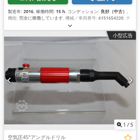
製造年:
2016
, 稼働時間:
15 h
, コンディション:
良好（中古）
,
機能:
完全に稼働しています
, 機械／車両番号:
6151654220
, テ
スト済みで完全に機能するデモ ツール インベントリから:
Desoutter E-Lit プレミアム コードレス ピストル型ドライバー
小型広告
ELS12-600P Cjdpfx Agsv Iphusxorf 速度調整機能付き（オプシ
ョンモジュール経由） アイドリング回転数: 250～5700 min-1
トルク範囲: 3.0～12 Nm 出力: 六角 1/4" F 長さ: 215 mm バッ
テリーなしの重量: 0.8 kg 工業生産およびメンテナンス用のそ
の他のツールは、リクエストに応じて提供されます。
1
/
5
空気圧45°アングルドリル