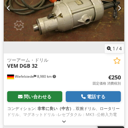
1
/
4
ツーアーム・ドリル
VEM
DGB 32
€250
Wiefelstede
8,980 km
固定価格 消費税別
問い合わせる
電話する
コンディション:
非常に良い（中古）
, 双腕ドリル、ロータリー
ドリル、マグネットドリル -レセプタクル：MK3 -公称入力電
力：1100W Credpob E Aq Sjfx Agxef -接続：380V -max.ドリ
ル径：32mm -寸法: 550/560/H150 mm -重量：17 kg