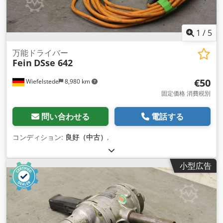
1
/
5
万能ドライバー
Fein
DSse 642
€50
Wiefelstede
8,980 km
固定価格 消費税別
問い合わせる
電話する
コンディション:
良好（中古）
,
小型広告