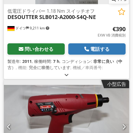
低電圧ドライバー 1.18 Nm スイッチオフ
DESOUTTER
SLB012-A2000-S4Q-NE
€390
ドイツ
9,211 km
EXW VB 消費税別
問い合わせる
電話する
製造年:
2011
, 稼働時間:
7 h
, コンディション:
非常に良い（中
古）
, 機能:
完全に稼働しています
, 機械／車両番号:
6151659360
, テスト済みで完全に機能するデモ ツール インベ
ントリから: Desoutter 低電圧ドライバー SLB012-A2000-S4Q-
小型広告
NE 電源オフ 圧力始動付き アイドリング回転数: 1000 / 750
min-1 トルク範囲: 0.20～1.18 Nm 出力: 1/4" Credpov Ipx
Hofx Agxef 長さ: 245 mm バッテリーなしの重量: 0.83 kg 工業
生産およびメンテナンス用のその他のツールは、リクエストに
応じて提供されます。