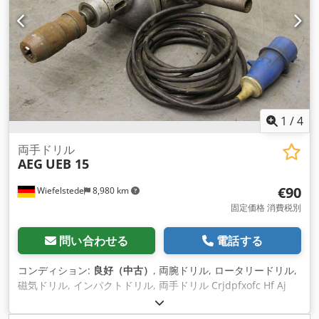
1
/
4
両手ドリル
AEG
UEB 15
€90
Wiefelstede
8,980 km
固定価格 消費税別
問い合わせる
電話する
コンディション:
良好（中古）
, 両腕ドリル, ロータリードリル,
磁気ドリル, インパクトドリル, 両手ドリル Crjdpfxofc Hf Aj
Agxof -テーパMK ドリルチャック付 -公称消費量：250 W -接
続：220ボルト -マックス最大ドリル最大ドリル：Ø 15 mm -寸