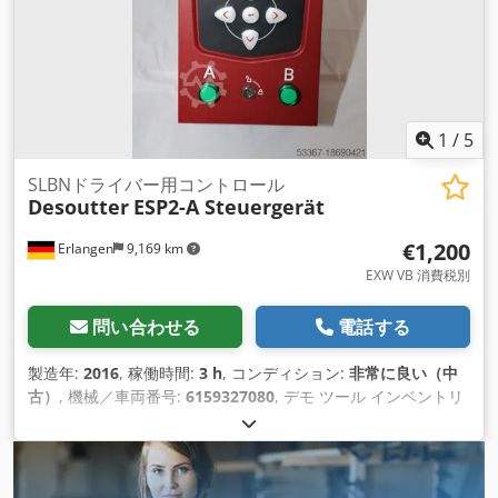
整、および総所有コストの削減を実現します。 工業生産および
メンテナンス用のその他のツールは、リクエストに応じて提供
されます。
1
/
5
SLBNドライバー用コントロール
Desoutter
ESP2-A Steuergerät
€1,200
Erlangen
9,169 km
EXW VB 消費税別
問い合わせる
電話する
製造年:
2016
, 稼働時間:
3 h
, コンディション:
非常に良い（中
古）
, 機械／車両番号:
6159327080
, デモ ツール インベントリ
の一部を廃止します: SLBN 低電圧ドライバー用 Desoutter 拡
張コントロール ESP2-A 製造年: 2016年9月 品番: 6159327080
ほとんど使用されていないが、完全に機能する 追加アクセサリ
なし 以下の Desoutter ドライバーに適しています:# -SLBN003