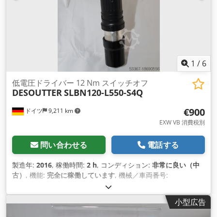
1
/
6
低電圧ドライバー 12 Nm スイッチオフ
DESOUTTER
SLBN120-L550-S4Q
€900
ドイツ
9,211 km
EXW VB 消費税別
問い合わせる
電話する
製造年:
2016
, 稼働時間:
2 h
, コンディション:
非常に良い（中
古）
, 機能:
完全に稼働しています
, 機械／車両番号:
6151659480
, テスト済みで完全に機能するデモ ツール インベ
ントリから: デソーター低電圧ドライバーSLBN120-L550-S4Q
小型広告
スイッチオフ レバースタート付き アイドリング回転数: 410 /
550 min-1 トルク範囲: 4.0～12 Nm 出力: 1/4" 長さ: 301 mm