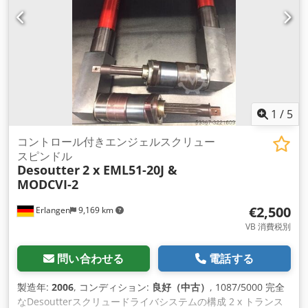
な品質を保証する柔軟性を提供します。 100V または 240V 入
力と互換性があり、標準化されたプラットフォーム、より迅速
な再調整、および総所有コストの削減を実現します。 工業生産
およびメンテナンス用のその他のツールは、リクエストに応じ
て提供されます。
1
/
5
コントロール付きエンジェルスクリュー
スピンドル
Desoutter
2 x EML51-20J &
MODCVI-2
€2,500
Erlangen
9,169 km
VB 消費税別
問い合わせる
電話する
製造年:
2006
, コンディション:
良好（中古）
, 1087/5000 完全
なDesoutterスクリュードライバシステムの構成 2 x トランス