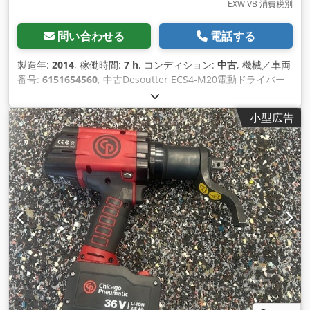
EXW VB 消費税別
問い合わせる
電話する
製造年:
2014
, 稼働時間:
7 h
, コンディション:
中古
, 機械／車両
番号:
6151654560
, 中古Desoutter ECS4-M20電動ドライバー
M20アダプター付き スクリューポイント照明付き 接続ケーブ
ル付き 追加アクセサリなし Desoutter CVIC II-L2またはCVIC II-
小型広告
H2に適合 - スクリュー制御 出力: 六角 1/4F" トルク： 最小: 1.0
Nm 最大: 4.0 Nm Codpfsvxu Dvsx Agxorf アイドリング回転
数: 2000 min-1 重量: 0.6 kg