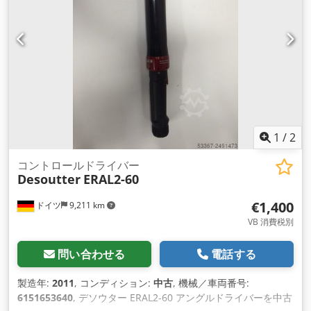
ッテリーとリアクションアームを含む重量: 5.3 kg 工業製造お
よびメンテナンス用のその他のツールは、リクエストに応じて
提供されます。
1
/
2
コントロールドライバー
Desoutter
ERAL2-60
€1,400
ドイツ
9,211 km
VB 消費税別
問い合わせる
電話する
製造年:
2011
, コンディション:
中古
, 機械／車両番号:
6151653640
, デソウター ERAL2-60 アングルドライバーを中古