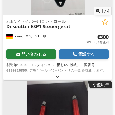
1
/
4
SLBNドライバー用コントロール
Desoutter
ESP1 Steuergerät
€300
Erlangen
9,169 km
EXW VB 消費税別
問い合わせる
電話する
製造年:
2020
, コンディション:
新しい
, 機械／車両番号:
6159326350
, デモ ツール インベントリの一部を廃止します:
SLBN 低電圧ドライバー用 Desoutter ESP1 制御 製造年: 2020
年11月 品番: 6159326350 新品、完全に機能する 追加アクセサ
小型広告
リなし 以下の Desoutter ドライバーに適しています:# -
SLBN003 -SLBN010 -SLBN012 -SLBN020 ESP1 コントローラ
は、エネルギー消費を削減しながら 2 つの速度範囲を提供し、
Desoutter ドライバーのパフォーマンスを最適化するように設
計されています。 Csdpfov Iqcgsx Agxorf 利点: ESP1 は 2 つの
速度オプションを備え、ねじ締めプロセスを最適化し、永続的