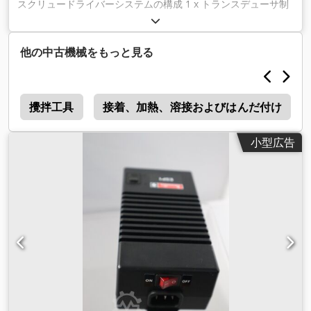
スクリュードライバーシステムの構成 1 x トランスデューサ制
御アングルドライバー Desoutter ERA40J アート番号：
6151650800 トルクの範囲: 8 から 40 Nm 出力。3/8 " 回転数
900分-1 長さ：458mm 重量：2.1kg 1 x トランスデューサ制御
他の中古機械をもっと見る
角度ドライバー Desoutter ERA60J アート番号： 6151650810
トルクの範囲。15～60Nm 出力。3/8 " 回転数570分-1 長さ：
469mm 重量：2.2kg 1 x スクリューコントロール Desoutter
2
MODCVI-2 (= TWINCVI-2のラック版) トランス付き。 製品番号:
攪拌工具
接着、加熱、溶接およびはんだ付け
6159325210 ケーブル上のネジ: 2 チャンネルごとのネジサイク
ル数: 250 スクリューサイクルの位相数：20 IOサムカウンタ。
小型広告
99 ねじ切りビン。 モーメント＋角度＋日付＋時間＋結果＋
（バーコード）：11600まで ネジ：6本 萌えネジ戦略。 角度制
御によるトルク制御 Crjdpfx Ajdcmizsgxof トルク制御による
回転角度制御 ドレモメント/ドレシュウィンケルシュテアラン
ス 回転角度と勾配制御によるトルク制御 トルクと勾配制御に
よる回転角度制御 ストレッチコントロール ホールドトルク/位
置 摩擦トルク試験 電気の互換性 ハンドドライバー用モーター
ケーブル2本（長さ5m アート番号：6159170720 1 x センサー
ケーブルの長さ 5 m アート番号：6159171220 操作説明書を含
む