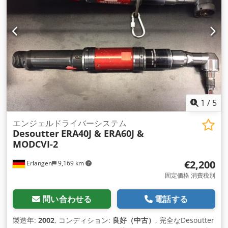
ロールに保存されるねじ締めサイクル数: 1 ねじ締めサイクルで
可能なフェーズ数: 15 IO トータライザー (999 件の IO 結果) 構
成に応じて、表示結果のメモリは 5000 ～ 20000 です。 I/Oイ
ンターフェース: 24 ボルト入力および出力: 8/8 シリアル
RS232 インターフェイス Credpfxjvtf Arj Agxef イーサネット
インターフェース
1
/
5
エンジェルドライバーシステム
Desoutter
ERA40J & ERA60J &
MODCVI-2
€2,200
Erlangen
9,169 km
固定価格 消費税別
問い合わせる
電話する
製造年:
2002
, コンディション:
良好（中古）
, 完全なDesoutter