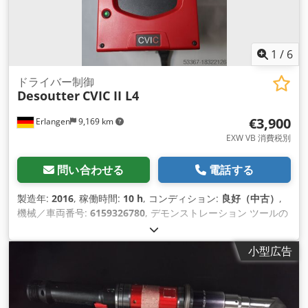
を保証します。 工業生産およびメンテナンス用のその他のツー
ルは、リクエストに応じて提供されます。
1
/
6
ドライバー制御
Desoutter
CVIC II L4
€3,900
Erlangen
9,169 km
EXW VB 消費税別
問い合わせる
電話する
製造年:
2016
, 稼働時間:
10 h
, コンディション:
良好（中古）
,
機械／車両番号:
6159326780
, デモンストレーション ツールの
在庫の一部を解消します。 デソーター制御 CVIC II L4 製造年:
2016 年 9 月 商品番号: 6159326780 ほとんど使用されていな
小型広告
い、完全に機能する 追加の付属品なしで 以下の Desoutter ド
ライバーおよびネジ スピンドルに適しています。 - ECA (7 ～
200 Nm) - ECD (7 ～ 120 Nm) - ECP (7 ～ 40 Nm) - ECFS (7 ～
30 Nm) - ECP HT (30 ～ 4000 Nm) - MC (5 ～ 135 Nm) コント