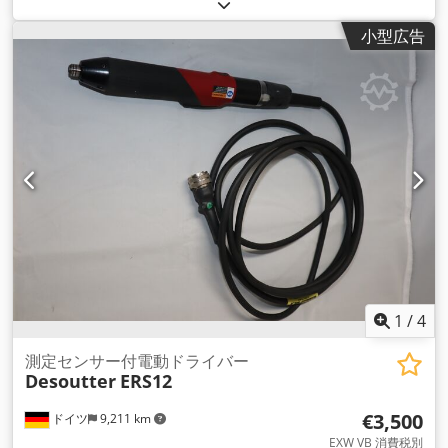
で購入しました。 モーターケーブルを含む電気制御 Desoutter
CVI 2と互換性があります。 Cjdscpbcvepfx Agxerf ドライブ：
小型広告
3/8" トルク 働くトルク: 33.0 ft.lb まで 5.9 最大トルク：44.0
ft.lb 正味重量：3.7ポンド 長さ：17.4インチ
1
/
4
測定センサー付電動ドライバー
Desoutter
ERS12
€3,500
ドイツ
9,211 km
EXW VB 消費税別