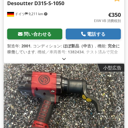
Desoutter
D315-S-1050
€350
ドイツ
9,211 km
EXW VB 消費税別
問い合わせる
電話する
製造年:
2001
, コンディション:
ほぼ新品（中古）
, 機能:
完全に
稼働しています
, 機械／車両番号:
1382434
, テスト済みで完全
に機能する当社のデモ ツール ストックから: Codpfxsv Inwzs
Agxjrf 新しい Desoutter D315-S-1050 空気圧 45° アングルド
小型広告
リル プッシュボタンスタート付き 電力: 280 W アイドリング回
転数: 1050 min-1 長さ: 291 mm 重量: 0.90 kg 工業製造および
メンテナンス用のその他のツールは、リクエストに応じて提供
されます。