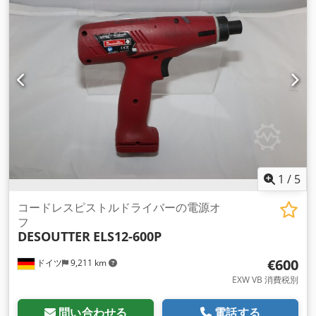
Csdpfsv Ipt Rox Agxorf バッテリーなしの重量: 1.25 kg 工業生
産およびメンテナンス用のその他のツールは、リクエストに応
じて提供されます。
1
/
5
コードレスピストルドライバーの電源オ
フ
DESOUTTER
ELS12-600P
€600
ドイツ
9,211 km
EXW VB 消費税別
問い合わせる
電話する