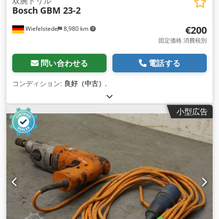
双腕ドリル
Bosch
GBM 23-2
€200
Wiefelstede
8,980 km
固定価格 消費税別
問い合わせる
電話する
コンディション:
良好（中古）
,
小型広告