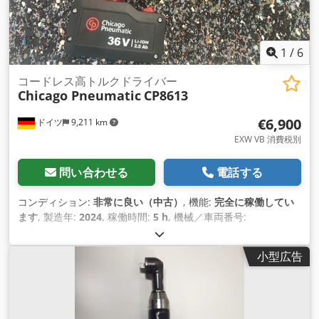
1
/
6
コードレス高トルクドライバー
Chicago Pneumatic
CP8613
€6,900
ドイツ
9,211 km
EXW VB 消費税別
問い合わせる
電話する
コンディション:
非常に良い（中古）
, 機能:
完全に稼働してい
ます
, 製造年:
2024
, 稼働時間:
5 h
, 機械／車両番号:
6151570000
, テスト済みで完全に機能するデモ ツール インベ
ントリから: シカゴ エアー式コードレス高トルクレンチ
小型広告
CP8613 充電器付きデモツール + バッテリー 2 個 (36 V 2.5 Ah)
精度（6シグマ）: +/- 4% Csdpfx Asv Tbz Degxerf アイドリン
グ回転数: 10 rpm トルク範囲最小/最大: 300～1300 Nm 作動
トルク: 390～1040 Nm 出力: 3/4インチ四方 長さ: 318 mm バ