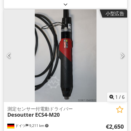
デューサ制御アングルスクリュースピンドル Desoutter
EML51-20J アート番号：6151650640 トルク範囲30～135Nm
小型広告
出力。1/2 " 回転数403分-1 長さ：166mm 直径：51.2mm 1 x
スクリューコントロール Desoutter MODCVI-2 (= TWINCVI-2
のラック版) トランス付き。 製品番号: 6159325210 ケーブル上
のネジ: 2 チャンネルごとのネジサイクル数: 250 スクリューサ
イクルの位相数：20 IOサムカウンタ。99 ねじ切りビン。 モー
メント＋角度＋日付＋時間＋結果＋（バーコード）：11600ま
で ネジ：6本 可能なネジの戦略。 角度制御によるトルク制御
トルク制御による回転角度制御 ドレモメント/ドレシュウィン
ケルシュテアランス 回転角度と勾配制御によるトルク制御 ト
ルクと勾配制御による回転角度制御 ストレッチコントロール
ホールドトルク/位置 摩擦トルク試験 電気の互換性 1 x モータ
ーケーブル 5 m の長さ Art.Nr.：6159171120 1 x センサーケ
ーブルの長さ 5 m アート番号：6159171220 操作説明書を含む
Crjdpfxjdcmdls Agxsf
1
/
6
測定センサー付電動ドライバー
Desoutter
ECS4-M20
€2,650
ドイツ
9,211 km