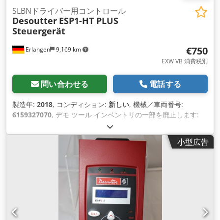
SLBNドライバー用コントロール
Desoutter
ESP1-HT PLUS
Steuergerät
€750
Erlangen
9,169 km
EXW VB 消費税別
問い合わせる
電話する
製造年:
2018
, コンディション:
新しい
, 機械／車両番号:
6159327070
, デモ ツール インベントリの一部を廃止します:
SLBN低電圧ドライバー用Desoutter制御ESP1-HT PLUS 製造年:
2018年4月 品番: 6159327070 中古、完全に機能する Crsdpfx
小型広告
Aev Iqfzjgxsf 追加アクセサリなし 以下の Desoutter ドライバ
ーに適しています:# -SLBN090 -SLBN120 ESP1-HTプラス ESP1
コントローラは、エネルギー消費を削減しながら 2 つの速度範
囲を提供し、Desoutter ドライバーのパフォーマンスを最適化
するように設計されています。 利点: ESP1 は 2 つの速度オプ
ションを備え、ねじ締めプロセスを最適化し、永続的な品質を
保証する柔軟性を提供します。 100V または 240V 入力と互換
性があり、標準化されたプラットフォーム、より迅速な再調