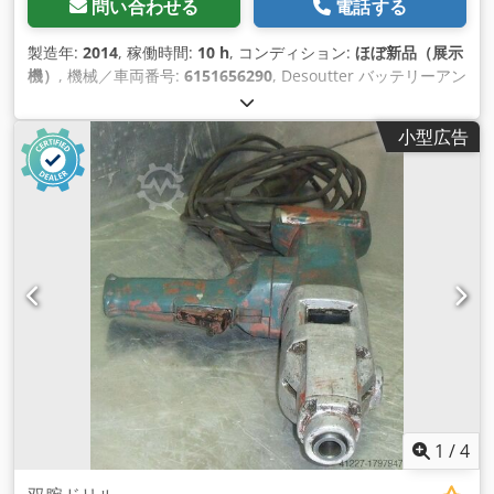
問い合わせる
電話する
製造年:
2014
, 稼働時間:
10 h
, コンディション:
ほぼ新品（展示
機）
, 機械／車両番号:
6151656290
, Desoutter バッテリーアン
グルドライバー シャットオフ ELS15-480-A デモツール 充電器
230 V Ladegeraet + 2つのバッテリー（18 V 2,6 Ah）が含まれ
小型広告
ています。 フリースピード：200～480rpm トルクの範囲。
133 in.lb まで 44,2 in.lb 出力ドライブ。3/8sq. 長さ：16.5イ
ンチ 重量（バッテリーなし）：2.6 lb. Crjdpfxjcr H Eas Agxjf
1
/
4