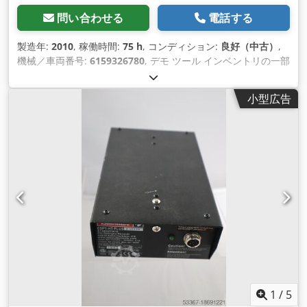
問い合わせる
電話する
製造年:
2010
, 稼働時間:
75 h
, コンディション:
良好（中古）
,
機械／車両番号:
6159326780
, デモ ツール インベントリの一部
を廃止します: デソーターコントロール CVIC II L4 Crjdpfevxux
Hsx Agxsf 製造年: 2010年8月 品番: 6159326780 ほとんど使用
小型広告
されていないが、完全に機能する 追加アクセサリなし 以下の
Desoutter ドライバーおよびスクリュースピンドルに適してい
ます: - ECA（7～200Nm） - ECD（7～120Nm） - ECP（7～
40Nm） - ECFS（7～30Nm） - ECP HT（30～4000Nm） -
MC（5～135Nm） 制御システムに保存されているねじ締めサ
イクル数: 1 ねじ締めサイクルの可能なフェーズ数: 15 IO トー
タライザー (999 件の IO 結果) 結果メモリは構成に応じて5000
～20000 I/Oインターフェース: 24ボルト入力および出力: 8/8
シリアルRS232インターフェース イーサネットインターフェー
ス
1
/
5