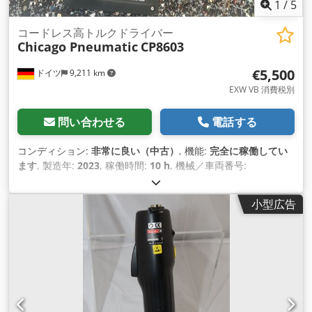
1
/
5
コードレス高トルクドライバー
Chicago Pneumatic
CP8603
€5,500
ドイツ
9,211 km
EXW VB 消費税別
問い合わせる
電話する
コンディション:
非常に良い（中古）
, 機能:
完全に稼働してい
ます
, 製造年:
2023
, 稼働時間:
10 h
, 機械／車両番号:
6151570380
, テスト済みで完全に機能するデモ ツール インベ
ントリから: Csdpfx Agov Tbh Rsxjrf シカゴ空気圧コードレス
小型広告
高トルクレンチ CP8603 充電器付きデモツール + バッテリー 2
個 (36 V 2.5 Ah) アイドリング回転数: 20 rpm トルク範囲最小/
最大: 70～325 Nm 作動トルク: 90～260 Nm 出力: 3/4インチ
四方 長さ: 281 mm バッテリーとリアクションアームを含む重
量: 4.1 kg