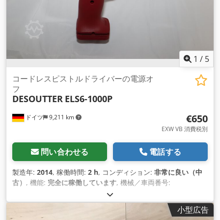
1
/
5
コードレスピストルドライバーの電源オ
フ
DESOUTTER
ELS6-1000P
€650
ドイツ
9,211 km
EXW VB 消費税別
問い合わせる
電話する
製造年:
2014
, 稼働時間:
2 h
, コンディション:
非常に良い（中
古）
, 機能:
完全に稼働しています
, 機械／車両番号:
6151654200
, テスト済みで完全に機能するデモ ツール インベ
ントリから: Desoutter E-Lit プレミアム コードレス ピストル
小型広告
型ドライバー ELS6-1000P 速度調整機能付き（オプションモジ