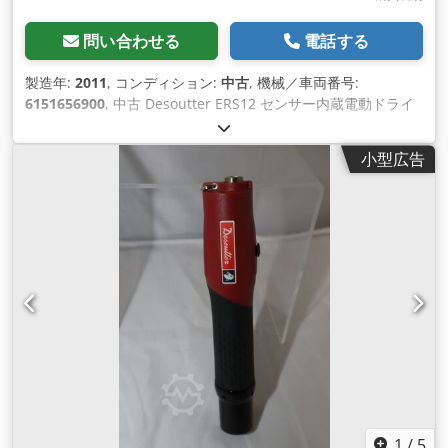
問い合わせる
電話する
製造年:
2011
, コンディション:
中古
, 機械／車両番号:
6151656900
, 中古 Desoutter ERS12 センサー内蔵電動ドライ
バー 接続ケーブル付き 追加の付属品なしで Desoutter CVIR II
- ネジ制御に最適 出力: ヘックス 1/4F" トルク： 最小: 1.5 Nm
小型広告
最大: 12 Nm アイドリング回転数：950rpm 重量: 0.7kg
Cedjvtf R Aepfx Agxsrf
1
/
5