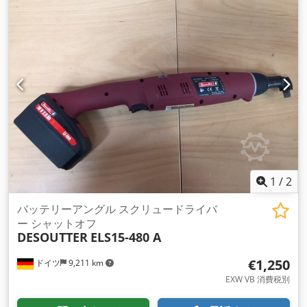
ュール経由） アイドリング回転数: 300～1000 min-1 トルク範
囲: 0.8～6 Nm 出力: 六角 1/4" F Crjdpfx Agev Ipcljxsf 長さ:
215 mm バッテリーなしの重量: 0.8 kg 工業生産およびメンテ
ナンス用のその他のツールは、リクエストに応じて提供されま
す。
1
/
2
バッテリーアングル スクリュードライバ
ー シャットオフ
DESOUTTER
ELS15-480 A
€1,250
ドイツ
9,211 km
EXW VB 消費税別