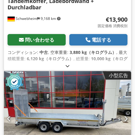
Tandemkoffer, Ladebordwand +
Durchladbar
€13,900
Schwebheim
9,168 km
固定価格 消費税別
問い合わせる
電話する
コンディション:
中古
, 空車重量:
3,880 kg（キログラム）
, 最大
積載重量:
6,120 kg（キログラム）
, 総重量:
10,000 kg（キログ
ラム）
, アクスル構成:
2軸
, 初回登録:
10/2019
, 荷室長:
7,090
mm
, 荷室幅:
2,480 mm
, 荷室高:
2,430 mm
, 積載スペース容
小型広告
量:
42 m³
, サスペンション:
空気
, タイヤサイズ:
235/70 R 17,5
,
ホイールベース:
990 mm
, 色:
その他
, 変速方式:
その他
, フロン
トタイヤサイズ:
235/70 R 17,5
, 後輪タイヤサイズ:
235/70 R
17,5
, 運転席:
その他
, 排出クラス:
なし
, 燃料:
バイオディーゼ
ル
, 装備:
ABS（アンチロック・ブレーキ・システム）, テール
リフト, 圧縮空気ブレーキ
,