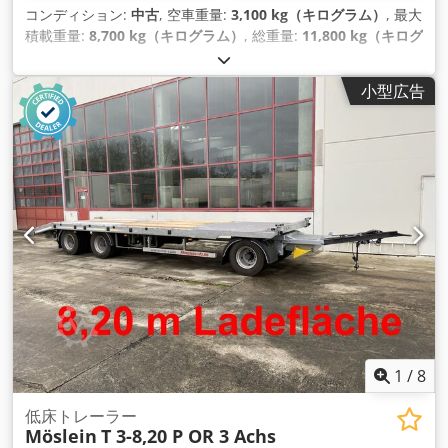
コンディション:
中古
, 空車重量:
3,100 kg（キログラム）
, 最大
積載重量:
8,700 kg（キログラム）
, 総重量:
11,800 kg（キログ
ラム）
, アクスル構成:
2軸
, 初回登録:
05/2019
, 次回検査
（TÜV）:
04/2027
, 荷室長:
6,200 mm
, 荷室幅:
2,480 mm
, サ
小型広告
スペンション:
鋼
, タイヤサイズ:
235/75R17,5 141J
, ホイール
ベース:
990 mm
, 色:
その他
, 変速方式:
その他
, フロントタイヤ
サイズ:
235/75R17,5 141J
, 後輪タイヤサイズ:
235/75R17,5
141J
, 運転席:
その他
, 排出クラス:
なし
, 装備:
ABS（アンチロッ
ク・ブレーキ・システム）, 圧縮空気ブレーキ
,
1
/
8
低床トレーラー
Möslein
T 3-8,20 P OR 3 Achs