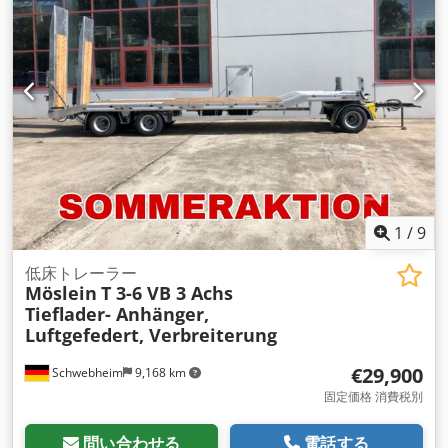
ック・ブレーキ・システム）, 圧縮空気ブレーキ
,
1
/
9
低床トレーラー
Möslein
T 3-6 VB 3 Achs
Tieflader- Anhänger,
Luftgefedert, Verbreiterung
€29,900
Schwebheim
9,168 km
固定価格 消費税別
問い合わせる
電話する