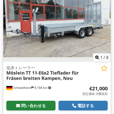
ム）, 圧縮空気ブレーキ
,
1
/
8
低床トレーラー
Möslein
TT 11-E6x2 Tieflader für
Fräsen breiten Rampen, Neu
€21,000
Schwebheim
9,168 km
固定価格 消費税別
問い合わせる
電話する