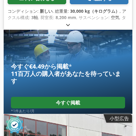
コンディション:
新しい
, 総重量:
30,000 kg（キログラム）
, ア
クスル構成:
3軸
, 荷室長:
8,200 mm
, サスペンション:
空気
, タ
イヤサイズ:
235 / 75 R 17,5
, 色:
その他
, 変速方式:
その他
, フ
ロントタイヤサイズ:
235 / 75 R 17,5
, 後輪タイヤサイズ:
235 /
75 R 17,5
, 運転席:
その他
, 排出クラス:
なし
, 燃料:
バイオディ
ーゼル
, 装備:
ABS（アンチロック・ブレーキ・システム）, 圧
縮空気ブレーキ
,
今すぐ€4.49から掲載
*
11百万人の購入者
があなたを待っていま
す
今すぐ掲載
*1件あたり/月
小型広告