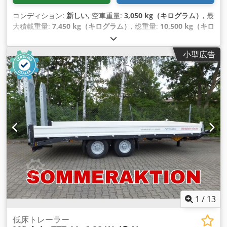
コンディション:
新しい
, 空車重量:
3,050 kg（キログラム）
, 最
大積載重量:
7,450 kg（キログラム）
, 総重量:
10,500 kg（キロ
グラム）
, アクスル構成:
2軸
, 荷室長:
7,200 mm
, 荷室幅:
2,470
mm
, サスペンション:
鋼
, タイヤサイズ:
235 / 75 R 17,5
, ホイ
小型広告
ールベース:
990 mm
, 色:
その他
, 変速方式:
その他
, フロントタ
イヤサイズ:
235 / 75 R 17,5
, 後輪タイヤサイズ:
235 / 75 R
17,5
, 運転席:
その他
, 排出クラス:
なし
, 燃料:
バイオディーゼ
ル
, 装備:
ABS（アンチロック・ブレーキ・システム）, 圧縮空
気ブレーキ
,
1
/
13
低床トレーラー