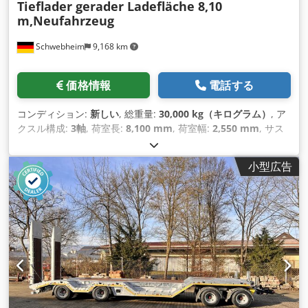
Tieflader gerader Ladefläche 8,10
m,Neufahrzeug
Schwebheim
9,168 km
価格情報
電話する
コンディション:
新しい
, 総重量:
30,000 kg（キログラム）
, ア
クスル構成:
3軸
, 荷室長:
8,100 mm
, 荷室幅:
2,550 mm
, サス
ペンション:
空気
, タイヤサイズ:
235/75 R 17,5
, 色:
その他
, 変
速方式:
その他
, フロントタイヤサイズ:
235/75 R 17,5
, 後輪タ
小型広告
イヤサイズ:
235/75 R 17,5
, 運転席:
その他
, 排出クラス:
なし
,
燃料:
バイオディーゼル
, 装備:
ABS（アンチロック・ブレー
キ・システム）, 圧縮空気ブレーキ
,