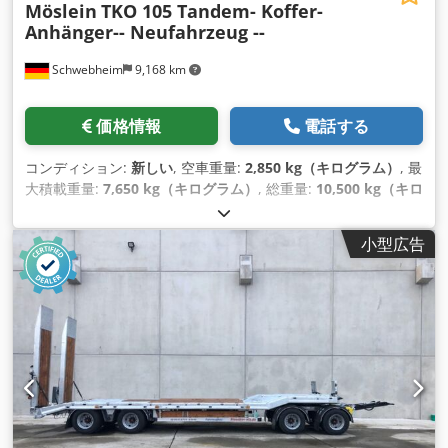
Möslein
TKO 105 Tandem- Koffer-
Anhänger-- Neufahrzeug --
Schwebheim
9,168 km
価格情報
電話する
コンディション:
新しい
, 空車重量:
2,850 kg（キログラム）
, 最
大積載重量:
7,650 kg（キログラム）
, 総重量:
10,500 kg（キロ
グラム）
, アクスル構成:
2軸
, 荷室長:
6,280 mm
, 荷室幅:
2,480
mm
, 荷室高:
2,580 mm
, 積載スペース容量:
38 m³
, サスペン
小型広告
ション:
空気
, タイヤサイズ:
245/70 R 17,5
, 色:
その他
, 変速方
式:
その他
, フロントタイヤサイズ:
245/70 R 17,5
, 後輪タイヤ
サイズ:
245/70 R 17,5
, 運転席:
その他
, 排出クラス:
なし
, 装備:
ABS（アンチロック・ブレーキ・システム）, 圧縮空気ブレー
キ
,