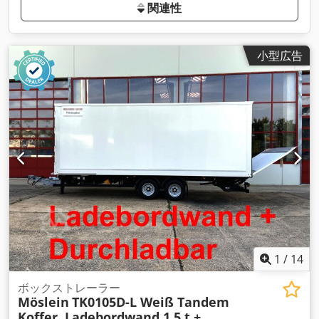
関連性
小型広告
1
/
14
ボックストレーラー
Möslein
TK0105D-L Weiß Tandem
Koffer, Ladebordwand 1,5 t +