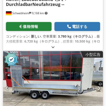
DurchladbarNeufahrzeug --
Schwebheim
9,168 km
価格情報
電話する
コンディション:
新しい
, 空車重量:
3,780 kg（キログラム）
, 最
大積載重量:
6,720 kg（キログラム）
, 総重量:
10,500 kg（キロ
グラム）
, アクスル構成:
2軸
, 荷室長:
7,100 mm
, 荷室幅:
2,480
mm
, 荷室高:
2,420 mm
, 積載スペース容量:
42 m³
, サスペン
小型広告
ション:
空気
, タイヤサイズ:
245/70 R 17,5
, ホイールベース:
990 mm
, 色:
その他
, 変速方式:
その他
, フロントタイヤサイズ:
245/70 R 17,5
, 後輪タイヤサイズ:
245/70 R 17,5
, 運転席:
その
他
, 排出クラス:
なし
, 装備:
ABS（アンチロック・ブレーキ・シ
ステム）, テールリフト, 圧縮空気ブレーキ
,