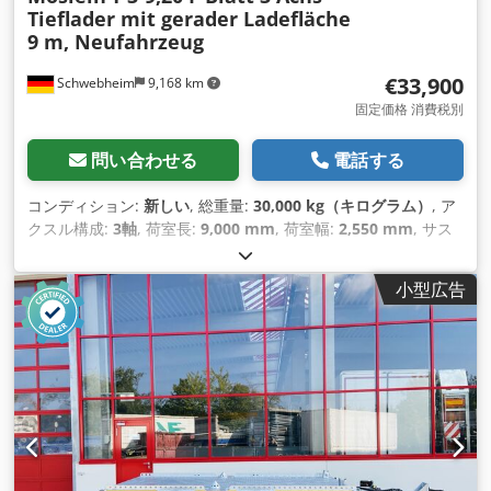
Tieflader mit gerader Ladefläche
9 m, Neufahrzeug
€33,900
Schwebheim
9,168 km
固定価格 消費税別
問い合わせる
電話する
コンディション:
新しい
, 総重量:
30,000 kg（キログラム）
, ア
クスル構成:
3軸
, 荷室長:
9,000 mm
, 荷室幅:
2,550 mm
, サス
ペンション:
鋼
, タイヤサイズ:
235/75 R 17,5
, 色:
その他
, 変速
方式:
その他
, フロントタイヤサイズ:
235/75 R 17,5
, 後輪タイ
小型広告
ヤサイズ:
235/75 R 17,5
, 運転席:
その他
, 排出クラス:
なし
, 燃
料:
バイオディーゼル
, 装備:
ABS（アンチロック・ブレーキ・
システム）, 圧縮空気ブレーキ
,