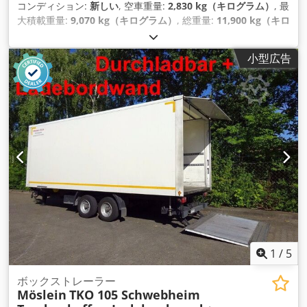
コンディション:
新しい
, 空車重量:
2,830 kg（キログラム）
, 最
大積載重量:
9,070 kg（キログラム）
, 総重量:
11,900 kg（キロ
グラム）
, アクスル構成:
2軸
, 荷室長:
6,000 mm
, 荷室幅:
2,000
mm
, サスペンション:
鋼
, タイヤサイズ:
235 / 75 R 17,5
, ホイ
小型広告
ールベース:
990 mm
, 色:
その他
, 変速方式:
その他
, フロントタ
イヤサイズ:
235 / 75 R 17,5
, 後輪タイヤサイズ:
235 / 75 R
17,5
, 運転席:
その他
, 排出クラス:
なし
, 燃料:
バイオディーゼ
ル
, 装備:
ABS（アンチロック・ブレーキ・システム）, 圧縮空
気ブレーキ
,
1
/
5
ボックストレーラー
Möslein
TKO 105 Schwebheim