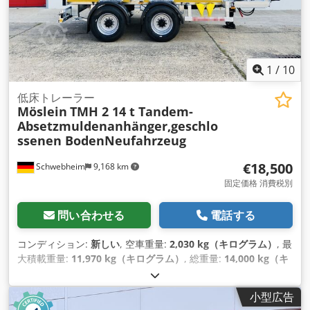
1
/
10
低床トレーラー
Möslein
TMH 2 14 t Tandem-
Absetzmuldenanhänger,geschlo
ssenen BodenNeufahrzeug
€18,500
Schwebheim
9,168 km
固定価格 消費税別
問い合わせる
電話する
コンディション:
新しい
, 空車重量:
2,030 kg（キログラム）
, 最
大積載重量:
11,970 kg（キログラム）
, 総重量:
14,000 kg（キ
ログラム）
, アクスル構成:
2軸
, 荷室長:
4,000 mm
, 荷室幅:
1,800 mm
, サスペンション:
鋼
, タイヤサイズ:
285 /70 R19,5
,
小型広告
色:
その他
, 変速方式:
その他
, フロントタイヤサイズ:
285 /70