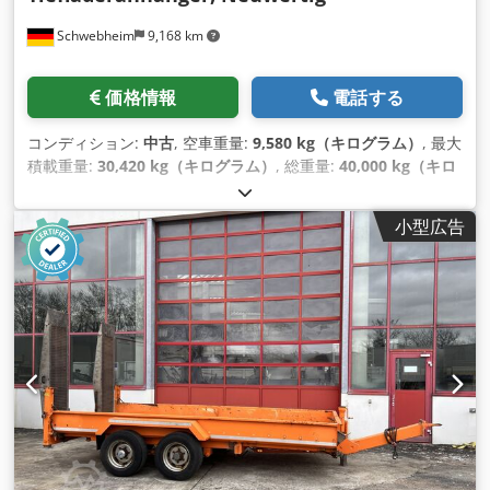
Schwebheim
9,168 km
価格情報
電話する
コンディション:
中古
, 空車重量:
9,580 kg（キログラム）
, 最大
積載重量:
30,420 kg（キログラム）
, 総重量:
40,000 kg（キロ
グラム）
, アクスル構成:
3軸
, 初回登録:
04/2025
, 次回検査
（TÜV）:
04/2027
, サスペンション:
空気
, タイヤサイズ:
小型広告
235/75R17,5 --/140J
, 色:
その他
, 変速方式:
その他
, フロントタ
イヤサイズ:
235/75R17,5 --/140J
, 後輪タイヤサイズ:
235/75R17,5 --/140J
, 運転席:
その他
, 排出クラス:
なし
, 装備:
ABS（アンチロック・ブレーキ・システム）, 圧縮空気ブレー
キ
,