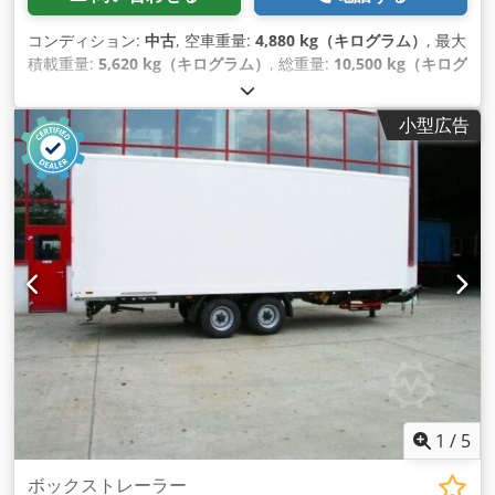
コンディション:
中古
, 空車重量:
4,880 kg（キログラム）
, 最大
積載重量:
5,620 kg（キログラム）
, 総重量:
10,500 kg（キログ
ラム）
, アクスル構成:
1軸
, 初回登録:
01/2019
, 荷室長:
7,450
mm
, 荷室幅:
2,490 mm
, 荷室高:
3,100 mm
, 積載スペース容
小型広告
量:
57 m³
, サスペンション:
空気
, タイヤサイズ:
235 / 75 R
17,5
, 色:
その他
, 変速方式:
その他
, フロントタイヤサイズ:
235
/ 75 R 17,5
, 後輪タイヤサイズ:
235 / 75 R 17,5
, 運転席:
その
他
, 排出クラス:
なし
, 装備:
ABS（アンチロック・ブレーキ・シ
ステム）, テールリフト, 圧縮空気ブレーキ
,
1
/
5
ボックストレーラー