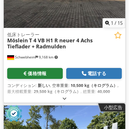
1
/
15
低床トレーラー
Möslein
T 4 VB H1 R neuer 4 Achs
Tieflader + Radmulden
Schwebheim
9,168 km
価格情報
電話する
コンディション:
新しい
, 空車重量:
10,500 kg（キログラム）
,
最大積載重量:
29,500 kg（キログラム）
, 総重量:
40,000
kg（キログラム）
, アクスル構成:
3軸
, サスペンション:
空気
,
タイヤサイズ:
235/75 R 17,5
, 色:
その他
, 変速方式:
その他
, フ
小型広告
ロントタイヤサイズ:
235/75 R 17,5
, 後輪タイヤサイズ:
235/75 R 17,5
, 運転席:
その他
, 排出クラス:
なし
, 燃料:
バイオ
ディーゼル
, 装備:
ABS（アンチロック・ブレーキ・システム）,
圧縮空気ブレーキ
,