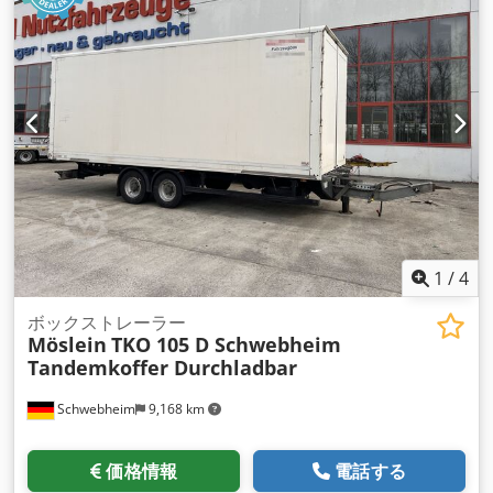
出クラス:
なし
, 燃料:
バイオディーゼル
, 装備:
ABS（アンチロ
ック・ブレーキ・システム）, 圧縮空気ブレーキ
,
1
/
4
ボックストレーラー
Möslein
TKO 105 D Schwebheim
Tandemkoffer Durchladbar
Schwebheim
9,168 km
価格情報
電話する