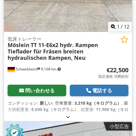
1
/
12
低床トレーラー
Möslein
TT 11-E6x2 hydr. Rampen
Tieflader für Fräsen breiten
hydraulischen Rampen, Neu
€22,500
Schwebheim
9,168 km
固定価格 消費税別
問い合わせる
電話する
コンディション:
新しい
, 空車重量:
3,210 kg（キログラム）
, 最
大積載重量:
8,690 kg（キログラム）
, 総重量:
11,900 kg（キロ
グラム）
, アクスル構成:
2軸
, 荷室長:
6,000 mm
, 荷室幅:
2,000
mm
, サスペンション:
その他
, タイヤサイズ:
235 / 75 R 17,5
,
小型広告
色:
その他
, 変速方式:
その他
, フロントタイヤサイズ:
235 / 75
R 17,5
, 後輪タイヤサイズ:
235 / 75 R 17,5
, 運転席:
その他
, 排