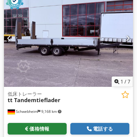
R19,5
, 後輪タイヤサイズ:
285 /70 R19,5
, 運転席:
その他
, 排出
クラス:
なし
, 燃料:
バイオディーゼル
, 装備:
ABS（アンチロッ
ク・ブレーキ・システム）, 圧縮空気ブレーキ
,
1
/
7
低床トレーラー
tt Tandemtieflader
Schwebheim
9,168 km
価格情報
電話する