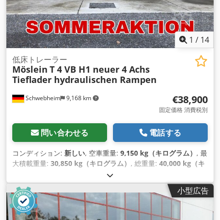
1
/
14
低床トレーラー
Möslein
T 4 VB H1 neuer 4 Achs
Tieflader hydraulischen Rampen
€38,900
Schwebheim
9,168 km
固定価格 消費税別
問い合わせる
電話する
コンディション:
新しい
, 空車重量:
9,150 kg（キログラム）
, 最
大積載重量:
30,850 kg（キログラム）
, 総重量:
40,000 kg（キ
ログラム）
, アクスル構成:
3軸
, 荷室長:
9,100 mm
, サスペンシ
ョン:
空気
, タイヤサイズ:
235/75 R 17,5
, 色:
その他
, 変速方式:
小型広告
その他
, フロントタイヤサイズ:
235/75 R 17,5
, 後輪タイヤサイ
ズ:
235/75 R 17,5
, 運転席:
その他
, 排出クラス:
なし
, 燃料:
バ
イオディーゼル
, 装備:
ABS（アンチロック・ブレーキ・システ