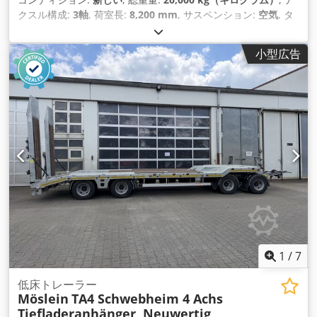
クスル構成:
3軸
, 荷室長:
8,200 mm
, サスペンション:
空気
, タ
イヤサイズ:
235/75 R 17,5
, 色:
その他
, 変速方式:
その他
, フロ
ントタイヤサイズ:
235/75 R 17,5
, 後輪タイヤサイズ:
235/75 R
小型広告
17,5
, 運転席:
その他
, 排出クラス:
なし
, 燃料:
バイオディーゼ
ル
, 装備:
ABS（アンチロック・ブレーキ・システム）, 圧縮空
気ブレーキ
,
1
/
7
低床トレーラー
Möslein
TA4 Schwebheim 4 Achs
Tiefladeranhänger, Neuwertig