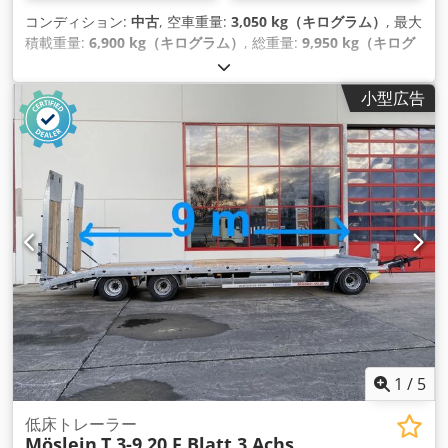
コンディション:
中古
, 空車重量:
3,050 kg（キログラム）
, 最大
積載重量:
6,900 kg（キログラム）
, 総重量:
9,950 kg（キログ
ラム）
, アクスル構成:
2軸
, 初回登録:
04/2019
, 荷室長:
7,100
mm
, 荷室幅:
2,480 mm
, 荷室高:
2,530 mm
, 積載スペース容
小型広告
量:
44 m³
, サスペンション:
空気
, タイヤサイズ:
245/70R17,5
143J
, ホイールベース:
990 mm
, 色:
その他
, 変速方式:
その他
,
フロントタイヤサイズ:
245/70R17,5 143J
, 後輪タイヤサイズ:
245/70R17,5 143J
, 運転席:
その他
, 排出クラス:
なし
, 装備:
ABS（アンチロック・ブレーキ・システム）, 圧縮空気ブレー
キ
,
1
/
5
低床トレーラー
Möslein
T 3-9,20 F Blatt 3 Achs