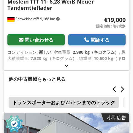
Möslein
TTT 11- 6,28 Weiß Neuer
Tandemtieflader
€19,000
Schwebheim
9,168 km
固定価格 消費税別
問い合わせる
電話する
コンディション:
新しい
, 空車重量:
2,980 kg（キログラム）
, 最
大積載重量:
7,520 kg（キログラム）
, 総重量:
10,500 kg（キロ
グラム）
, アクスル構成:
2軸
, 荷室長:
6,280 mm
, 荷室幅:
2,480
mm
, サスペンション:
鋼
, タイヤサイズ:
245 / 70 R 17,5
, ホイ
ールベース:
990 mm
, 色:
その他
, 変速方式:
その他
, フロントタ
他の中古機械をもっと見る
イヤサイズ:
245 / 70 R 17,5
, 後輪タイヤサイズ:
245 / 70 R
17,5
, 運転席:
その他
, 排出クラス:
なし
, 燃料:
バイオディーゼ
ル
, 装備:
ABS（アンチロック・ブレーキ・システム）, 圧縮空
録
気ブレーキ
トランスポーターおよび7.5トンまでのトラック
,
7
小型広告