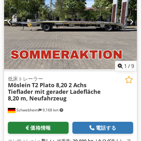
1
/
9
低床トレーラー
Möslein
T2 Plato 8,20 2 Achs
Tieflader mit gerader Ladefläche
8,20 m, Neufahrzeug
Schwebheim
9,168 km
価格情報
電話する
コンディション:
新しい
, 総重量:
20,000 kg（キログラム）
, ア