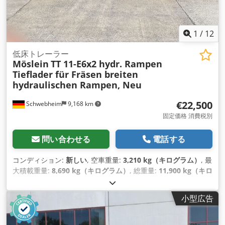
1
/
12
低床トレーラー
Möslein
TT 11-E6x2 hydr. Rampen
Tieflader für Fräsen breiten
hydraulischen Rampen, Neu
€22,500
Schwebheim
9,168 km
固定価格 消費税別
問い合わせる
電話する
コンディション:
新しい
, 空車重量:
3,210 kg（キログラム）
, 最
大積載重量:
8,690 kg（キログラム）
, 総重量:
11,900 kg（キロ
グラム）
, アクスル構成:
2軸
, 荷室長:
6,000 mm
, 荷室幅:
2,000
mm
, サスペンション:
その他
, タイヤサイズ:
235 / 75 R 17,5
,
小型広告
色:
その他
, 変速方式:
その他
, フロントタイヤサイズ:
235 / 75
R 17,5
, 後輪タイヤサイズ:
235 / 75 R 17,5
, 運転席:
その他
, 排
出クラス:
なし
, 燃料:
バイオディーゼル
, 装備:
ABS（アンチロ