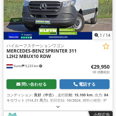
1
/
14
ハイルーフステーションワゴン
MERCEDES-BENZ
SPRINTER 311
L2H2 MBUX10 RDW
€29,950
Vuren
9,233 km
VB 消費税別
問い合わせる
電話する
コンディション:
良好（中古）
, 走行距離:
15,100 km
, 出力:
84
キロワット (114.21 馬力)
, 初回登録:
10/2024
, 燃料の種類:
デ
ィーゼル
, タイヤサイズ:
235/65R16
, アクスル構成:
4x2
, ホイ
ールベース:
3,670 mm
, 燃料:
ディーゼル
, 色:
白色
, 運転席:
デ
小型広告