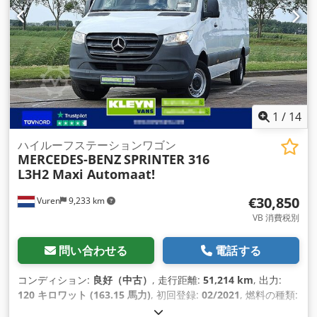
ルートゥース, 電動ウィンドウ調節, 電動ミラー
,
1
/
14
ハイルーフステーションワゴン
MERCEDES-BENZ
SPRINTER 316
L3H2 Maxi Automaat!
€30,850
Vuren
9,233 km
VB 消費税別
問い合わせる
電話する
コンディション:
良好（中古）
, 走行距離:
51,214 km
, 出力:
120 キロワット (163.15 馬力)
, 初回登録:
02/2021
, 燃料の種類:
ディーゼル
, タイヤサイズ:
235/65R16
, アクスル構成:
4x2
, ホ