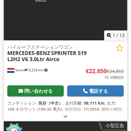
1
/
13
ハイルーフステーションワゴン
MERCEDES-BENZ
SPRINTER 519
L2H2 V6 3.0Ltr Airco
€22,850
Vuren
9,233 km
€24,850
VB 消費税別
問い合わせる
電話する
コンディション:
良好（中古）
, 走行距離:
98,111 km
, 出力:
140 キロワット (190.35 馬力)
, 初回登録:
11/2018
, 燃料の種類:
ディーゼル
, タイヤサイズ:
205/75R16
, アクスル構成:
4x2
, ホ
イールベース:
3,670 mm
, 燃料:
ディーゼル
, 色:
白色
, 運転席:
小型広告
デイキャブ
, 変速方式:
機械式
, ギア数:
6
, 排出クラス:
ユーロ6
,