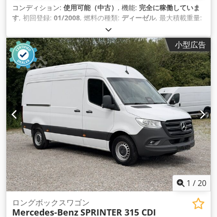
コンディション:
使用可能（中古）
, 機能:
完全に稼働していま
す
, 初回登録:
01/2008
, 燃料の種類:
ディーゼル
, 最大積載重量:
5,000 kg（キログラム）
, 次回検査（TÜV）:
08/2023
, 製造年:
2008
, メルセデス・スプリンターバン2台、ミュラー製ブロック
小型広告
解除装置付き。新しく改装され、完璧な稼働状態です。 1台は
青で塗装され、1500リットルのMULLER装置、リモコン付き、
130リットルと160バールのパワーで構成されています。こ の
バンの走行距離は359.000km。 もう1台は白で塗装され、1500
リットルのミュラー製で、リモコン付き、130リットルと160バ
ールのパワーがあります。このバンの 走行距離は314.000km。
Credpfx Ajrckzcshlsf 1台あたりの価格 28.000+VAT 全体とし
て販売。
1
/
20
ロングボックスワゴン
Mercedes-Benz
SPRINTER 315 CDI