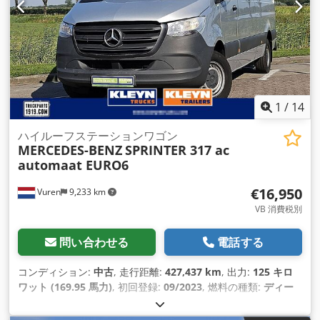
電動ウィンドウ調節, 電動ミラー
,
1
/
14
ハイルーフステーションワゴン
MERCEDES-BENZ
SPRINTER 317 ac
automaat EURO6
€16,950
Vuren
9,233 km
VB 消費税別
問い合わせる
電話する
コンディション:
中古
, 走行距離:
427,437 km
, 出力:
125 キロ
ワット (169.95 馬力)
, 初回登録:
09/2023
, 燃料の種類:
ディー
ゼル
, タイヤサイズ:
235/65R16
, アクスル構成:
4x2
, ホイール
ベース:
4,330 mm
, 燃料:
ディーゼル
, 色:
シルバー
, 運転席:
デ