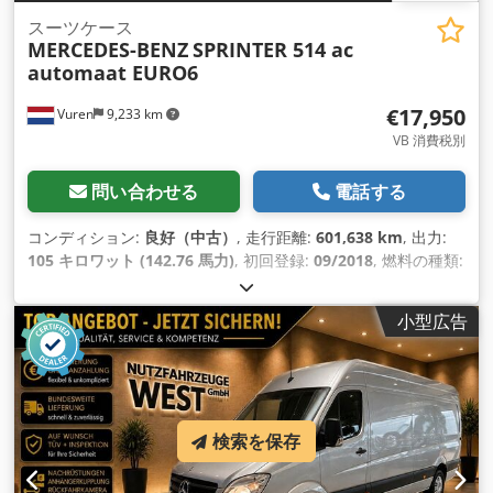
スーツケース
MERCEDES-BENZ
SPRINTER 514 ac
automaat EURO6
€17,950
Vuren
9,233 km
VB 消費税別
問い合わせる
電話する
コンディション:
良好（中古）
, 走行距離:
601,638 km
, 出力:
105 キロワット (142.76 馬力)
, 初回登録:
09/2018
, 燃料の種類:
ディーゼル
, タイヤサイズ:
205/75R16
, アクスル構成:
4x2
, ホ
イールベース:
4,320 mm
, 燃料:
ディーゼル
, 色:
白色
, 運転席:
小型広告
デイキャブ
, 変速方式:
オートマチック
, 排出クラス:
ユーロ6
, サ
スペンション:
鋼
, 座席数:
2
, 全長:
6,950 mm
, 全幅:
2,220
mm
, 全高:
3,100 mm
, 荷室長:
4,160 mm
, 荷室幅:
2,170 mm
,
荷室高:
2,210 mm
, 製造年:
2018
, 装備:
ABS（アンチロック・
ブレーキ・システム）, エアコン, クルーズコントロール, セン
検索を保存
トラルロック, テールリフト, トラクションコントロール, ブル
ートゥース, 電動ウィンドウ調節, 電動ミラー
,