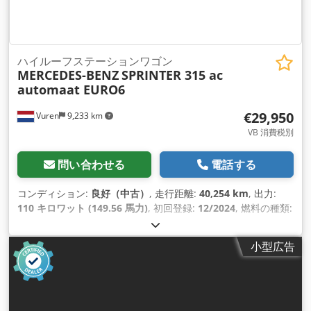
ハイルーフステーションワゴン
MERCEDES-BENZ
SPRINTER 315 ac
automaat EURO6
€29,950
Vuren
9,233 km
VB 消費税別
問い合わせる
電話する
コンディション:
良好（中古）
, 走行距離:
40,254 km
, 出力:
110 キロワット (149.56 馬力)
, 初回登録:
12/2024
, 燃料の種類:
ディーゼル
, タイヤサイズ:
235/65R16
, アクスル構成:
4x2
, ホ
イールベース:
3,670 mm
, 燃料:
ディーゼル
, 色:
茶色
, 運転席:
小型広告
デイキャブ
, 変速方式:
オートマチック
, 排出クラス:
ユーロ6
, サ
スペンション:
鋼
, 座席数:
2
, 全長:
6,130 mm
, 全幅:
2,020
mm
, 全高:
2,640 mm
, 荷室長:
3,320 mm
, 荷室幅:
1,780 mm
,
荷室高:
1,920 mm
, 製造年:
2024
, 装備:
ABS（アンチロック・
ブレーキ・システム）, エアコン, クルーズコントロール, シー