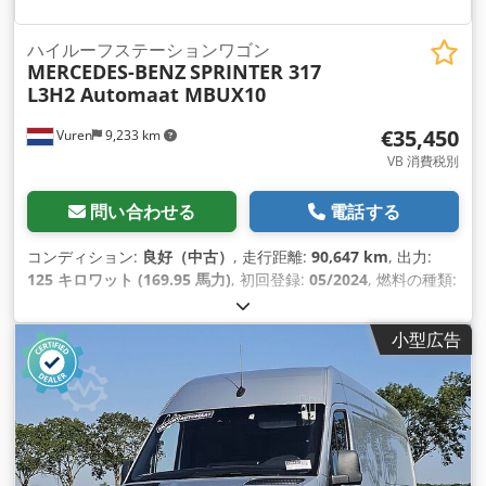
ハイルーフステーションワゴン
MERCEDES-BENZ
SPRINTER 317
L3H2 Automaat MBUX10
€35,450
Vuren
9,233 km
VB 消費税別
問い合わせる
電話する
コンディション:
良好（中古）
, 走行距離:
90,647 km
, 出力:
125 キロワット (169.95 馬力)
, 初回登録:
05/2024
, 燃料の種類:
ディーゼル
, タイヤサイズ:
235/65R16
, アクスル構成:
4x2
, ホ
イールベース:
4,330 mm
, 燃料:
ディーゼル
, 色:
白色
, 運転席:
小型広告
デイキャブ
, 変速方式:
オートマチック
, 排出クラス:
ユーロ6
, サ
スペンション:
鋼
, 座席数:
3
, 全長:
7,200 mm
, 全幅:
2,020
mm
, 全高:
2,700 mm
, 荷室長:
4,300 mm
, 荷室幅:
1,780 mm
,
荷室高:
1,910 mm
, 製造年:
2024
, 装備:
ABS（アンチロック・
ブレーキ・システム）, エアコン, クルーズコントロール, シー
トヒーター, セントラルロック, トラクションコントロール, ト
レーラー連結装置, ナビゲーションシステム, ブルートゥース,