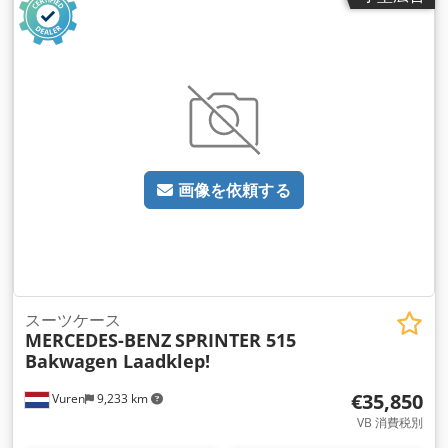
イキャブ
, 変速方式:
機械式
, ギア数:
6
, 排出クラス:
ユーロ6
, サ
スペンション:
鋼
, 座席数:
3
, 全長:
6,130 mm
, 全幅:
2,020
mm
, 全高:
2,840 mm
, 荷室長:
3,320 mm
, 荷室幅:
1,780 mm
,
荷室高:
1,920 mm
, 製造年:
2024
, 装備:
ABS（アンチロック・
ブレーキ・システム）, エアコン, クルーズコントロール, セン
トラルロック, トラクションコントロール, トレーラー連結装置,
ナビゲーションシステム, ブルートゥース, 電動ウィンドウ調節,
電動ミラー
,
画像を依頼する
スーツケース
MERCEDES-BENZ
SPRINTER 515
Bakwagen Laadklep!
€35,850
Vuren
9,233 km
VB 消費税別