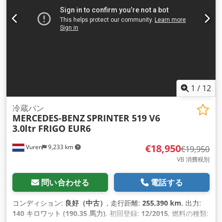
ルロック, トラクションコントロール, ナビゲーションシステム,
ブルートゥース, 電動ウィンドウ調節, 電動ミラー
,
1
/
12
冷蔵バン
MERCEDES-BENZ
SPRINTER 519 V6
3.0ltr FRIGO EUR6
€18,950
Vuren
9,233 km
€19,950
VB 消費税別
問い合わせる
電話する
コンディション:
良好（中古）
, 走行距離:
255,390 km
, 出力:
140 キロワット (190.35 馬力)
, 初回登録:
12/2015
, 燃料の種類: