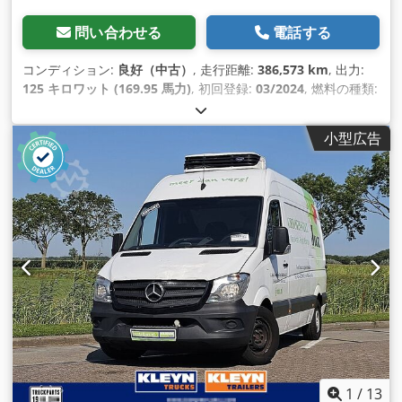
問い合わせる
電話する
コンディション:
良好（中古）
, 走行距離:
386,573 km
, 出力:
125 キロワット (169.95 馬力)
, 初回登録:
03/2024
, 燃料の種類:
ディーゼル
, タイヤサイズ:
235/65R16
, アクスル構成:
4x2
, ホ
イールベース:
4,330 mm
, 燃料:
ディーゼル
, 色:
白色
, 運転席:
小型広告
デイキャブ
, 変速方式:
オートマチック
, 排出クラス:
ユーロ6
, サ
スペンション:
鋼
, 座席数:
3
, 全長:
6,970 mm
, 全幅:
2,020
mm
, 全高:
2,640 mm
, 荷室長:
4,360 mm
, 荷室幅:
1,780 mm
,
荷室高:
1,920 mm
, 製造年:
2024
, 装備:
ABS（アンチロック・
ブレーキ・システム）, アップル CarPlay, エアコン, クルーズ
コントロール, セントラルロック, トラクションコントロール,
ナビゲーションシステム, ブルートゥース, 電動ウィンドウ調節,
電動ミラー
,
1
/
13