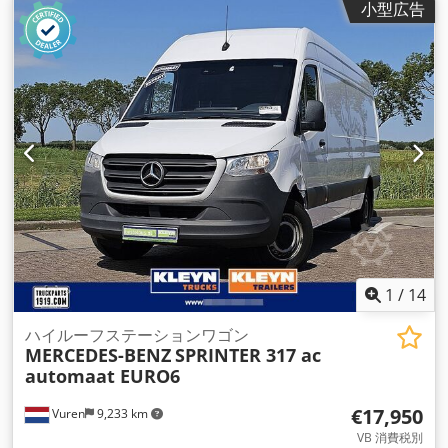
小型広告
イキャブ
, 変速方式:
オートマチック
, 排出クラス:
ユーロ6
, サス
ペンション:
鋼
, 座席数:
3
, 全長:
7,050 mm
, 全幅:
2,020 mm
,
全高:
2,750 mm
, 荷室長:
4,350 mm
, 荷室幅:
1,770 mm
, 荷室
高:
1,960 mm
, 製造年:
2023
, 装備:
ABS（アンチロック・ブレ
ーキ・システム）, アップル CarPlay, エアコン, クルーズコン
トロール, セントラルロック, トラクションコントロール, ナビ
ゲーションシステム, ブルートゥース, 電動ウィンドウ調節, 電
動ミラー
,
1
/
14
ハイルーフステーションワゴン
MERCEDES-BENZ
SPRINTER 317 ac
automaat EURO6
€17,950
Vuren
9,233 km
VB 消費税別