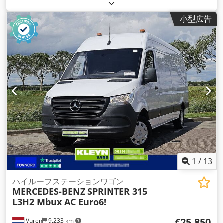
ディーゼル
, タイヤサイズ:
205/75R16
, アクスル構成:
4x2
, ホ
イールベース:
3,660 mm
, 燃料:
ディーゼル
, 色:
白色
, 運転席:
小型広告
デイキャブ
, 変速方式:
機械式
, ギア数:
6
, 排出クラス:
ユーロ6
,
サスペンション:
鋼
, 座席数:
3
, 全長:
6,200 mm
, 全幅:
2,380
mm
, 全高:
3,100 mm
, 荷室長:
3,330 mm
, 荷室幅:
2,150 mm
,
荷室高:
1,950 mm
, 製造年:
2015
, 装備:
ABS（アンチロック・
ブレーキ・システム）, エアコン, シートヒーター, セントラル
ロック, テールリフト, トラクションコントロール, ナビゲーシ
ョンシステム, ブルートゥース, 電動ウィンドウ調節, 電動ミラ
ー
,
1
/
13
ハイルーフステーションワゴン
MERCEDES-BENZ
SPRINTER 315
L3H2 Mbux AC Euro6!
€25,850
Vuren
9,233 km