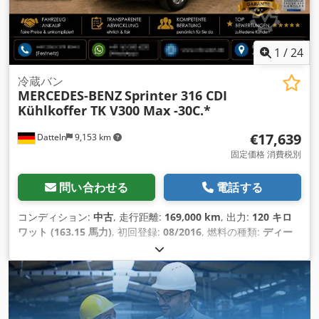
1
/
24
冷蔵バン
MERCEDES-BENZ
Sprinter 316 CDI
Kühlkoffer TK V300 Max -30C.*
€17,639
Datteln
9,153 km
固定価格 消費税別
問い合わせる
電話する
コンディション:
中古
, 走行距離:
169,000 km
, 出力:
120 キロ
ワット (163.15 馬力)
, 初回登録:
08/2016
, 燃料の種類:
ディー
ゼル
, 総重量:
3,500 kg（キログラム）
, 色:
白色
, 変速方式:
オ
ートマチック
, 排出クラス:
ユーロ6
, 座席数:
3
, 装備:
ABS（ア
ンチロック・ブレーキ・システム）, すすフィルター, エアコン,
セントラルロック
,