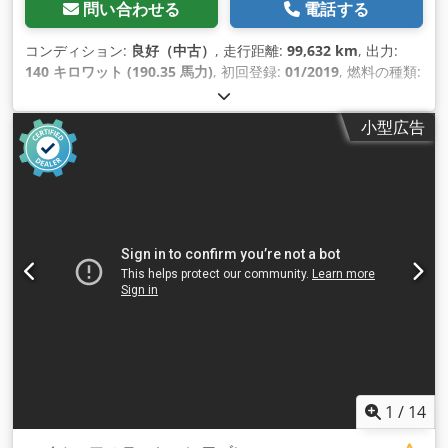
問い合わせる
電話する
コンディション:
良好（中古）
, 走行距離:
99,632 km
, 出力:
140 キロワット (190.35 馬力)
, 初回登録:
01/2019
, 燃料の種類:
ディーゼル
, タイヤサイズ:
205/75R16
, アクスル構成:
4x2
, ホ
イールベース:
3,670 mm
, 燃料:
ディーゼル
, 色:
白色
, 運転席:
小型広告
デイキャブ
, 変速方式:
機械式
, ギア数:
6
, 排出クラス:
ユーロ6
,
サスペンション:
鋼
, 座席数:
2
, 全長:
6,250 mm
, 全幅:
2,050
mm
, 全高:
2,800 mm
, 荷室長:
2,350 mm
, 荷室幅:
1,740 mm
,
荷室高:
1,910 mm
, 製造年:
2019
, 装備:
ABS（アンチロック・
ブレーキ・システム）, エアコン, セントラルロック, トラクシ
ョンコントロール, トレーラー連結装置, ナビゲーションシステ
ム, ブルートゥース, 電動ウィンドウ調節, 電動ミラー
,
1
/
14