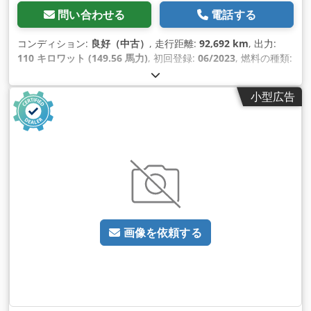
問い合わせる
電話する
コンディション:
良好（中古）
, 走行距離:
92,692 km
, 出力:
110 キロワット (149.56 馬力)
, 初回登録:
06/2023
, 燃料の種類:
ディーゼル
, タイヤサイズ:
195/75R16
, アクスル構成:
4x2
, ホ
イールベース:
4,330 mm
, 燃料:
ディーゼル
, 色:
白色
, 運転席:
小型広告
デイキャブ
, 変速方式:
オートマチック
, 排出クラス:
ユーロ6
, サ
スペンション:
鋼
, 座席数:
3
, 全長:
7,000 mm
, 全幅:
2,140
mm
, 全高:
3,200 mm
, 荷室長:
4,160 mm
, 荷室幅:
2,100 mm
,
荷室高:
2,240 mm
, 製造年:
2023
, 装備:
ABS（アンチロック・
ブレーキ・システム）, アップル CarPlay, エアコン, クルーズ
コントロール, セントラルロック, テールリフト, トラクション
コントロール, ブルートゥース, 電動ウィンドウ調節, 電動ミラ
ー
,
画像を依頼する