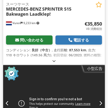
スーツケース
MERCEDES-BENZ
SPRINTER 515
Bakwagen Laadklep!
€35,850
Vuren
9,233 km
VB 消費税別
問い合わせる
電話する
コンディション:
良好（中古）
, 走行距離:
87,553 km
, 出力:
110 キロワット (149.56 馬力)
, 初回登録:
06/2023
, 燃料の種類:
ディーゼル
, タイヤサイズ:
195/75R16
, アクスル構成:
4x2
, ホ
イールベース:
4,330 mm
, 燃料:
ディーゼル
, 色:
白色
, 運転席:
小型広告
デイキャブ
, 変速方式:
オートマチック
, 排出クラス:
ユーロ6
, サ
スペンション:
鋼
, 座席数:
3
, 全長:
7,020 mm
, 全幅:
2,140
mm
, 全高:
3,240 mm
, 荷室長:
4,240 mm
, 荷室幅:
2,100 mm
,
荷室高:
2,250 mm
, 製造年:
2023
, 装備:
ABS（アンチロック・
ブレーキ・システム）, アップル CarPlay, エアコン, クルーズ
コントロール, セントラルロック, テールリフト, トラクション
コントロール, ブルートゥース, 電動ウィンドウ調節, 電動ミラ
ー
,