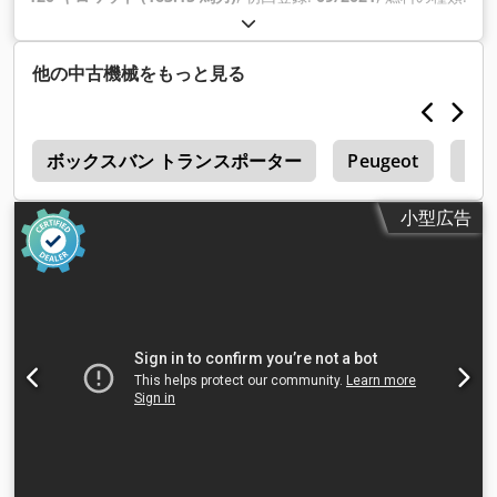
ディーゼル
, タイヤサイズ:
195/75R16
, アクスル構成:
4x2
, ホ
イールベース:
4,320 mm
, 燃料:
ディーゼル
, 色:
白色
, 運転席:
デイキャブ
, 変速方式:
オートマチック
, 排出クラス:
ユーロ6
, サ
他の中古機械をもっと見る
スペンション:
鋼
, 座席数:
3
, 全長:
7,200 mm
, 全幅:
2,300
mm
, 全高:
3,150 mm
, 荷室長:
4,300 mm
, 荷室幅:
2,200 mm
,
荷室高:
2,200 mm
, 製造年:
2021
, 装備:
ABS（アンチロック・
4
ブレーキ・システム）, エアコン, クルーズコントロール, セン
ボックスバン トランスポーター
Peugeot
Ren
トラルロック, トラクションコントロール, ナビゲーションシス
テム, ブルートゥース, 電動ウィンドウ調節, 電動ミラー
,
小型広告