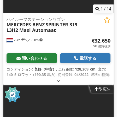
1
/
14
ハイルーフステーションワゴン
MERCEDES-BENZ
SPRINTER 319
L3H2 Maxi Automaat
€32,650
Vuren
9,233 km
VB 消費税別
問い合わせる
電話する
コンディション:
良好（中古）
, 走行距離:
128,309 km
, 出力:
140 キロワット (190.35 馬力)
, 初回登録:
04/2022
, 燃料の種類:
ディーゼル
, タイヤサイズ:
235/65R16
, アクスル構成:
4x2
, ホ
イールベース:
4,330 mm
, 燃料:
ディーゼル
, 色:
白色
, 運転席:
小型広告
デイキャブ
, 変速方式:
オートマチック
, 排出クラス:
ユーロ6
, サ
スペンション:
鋼
, 座席数:
3
, 全長:
7,100 mm
, 全幅:
2,020
mm
, 全高:
2,750 mm
, 荷室長:
4,330 mm
, 荷室幅:
1,770 mm
,
荷室高:
1,960 mm
, 製造年:
2022
, 装備:
ABS（アンチロック・
ブレーキ・システム）, アップル CarPlay, エアコン, セントラ