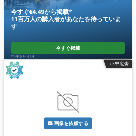
今すぐ€4.49から掲載
*
11百万人の購入者
があなたを待っていま
す
今すぐ掲載
*1件あたり/月
小型広告
画像を依頼する