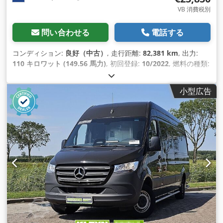
VB 消費税別
問い合わせる
電話する
コンディション:
良好（中古）
, 走行距離:
82,381 km
, 出力:
110 キロワット (149.56 馬力)
, 初回登録:
10/2022
, 燃料の種類:
ディーゼル
, タイヤサイズ:
235/65R16
, アクスル構成:
4x2
, ホ
イールベース:
4,330 mm
, 燃料:
ディーゼル
, 色:
白色
, 運転席:
小型広告
デイキャブ
, 変速方式:
機械式
, ギア数:
6
, 排出クラス:
ユーロ6
,
サスペンション:
鋼
, 座席数:
3
, 全長:
7,200 mm
, 全幅:
2,020
mm
, 全高:
2,800 mm
, 荷室長:
4,320 mm
, 荷室幅:
1,780 mm
,
荷室高:
1,920 mm
, 製造年:
2022
, 装備:
ABS（アンチロック・
ブレーキ・システム）, アップル CarPlay, エアコン, クルーズ
コントロール, セントラルロック, トラクションコントロール,
トレーラー連結装置, ブルートゥース, 電動ウィンドウ調節, 電
動ミラー
,