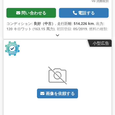
VB 消費税別
問い合わせる
電話する
コンディション:
良好（中古）
, 走行距離:
514,226 km
, 出力:
120 キロワット (163.15 馬力)
, 初回登録:
05/2019
, 燃料の種類:
ディーゼル
, タイヤサイズ:
235/65R16
, アクスル構成:
4x2
, ホ
イールベース:
3,670 mm
, 燃料:
ディーゼル
, 色:
白色
, 運転席:
小型広告
デイキャブ
, 変速方式:
オートマチック
, 排出クラス:
ユーロ6
, サ
スペンション:
鋼
, 座席数:
3
, 全長:
6,080 mm
, 全幅:
2,020
mm
, 全高:
2,690 mm
, 荷室長:
3,300 mm
, 荷室幅:
1,780 mm
,
荷室高:
1,910 mm
, 製造年:
2019
, 装備:
ABS（アンチロック・
ブレーキ・システム）, アップル CarPlay, エアコン, クルーズ
コントロール, セントラルロック, トラクションコントロール,
トレーラー連結装置, ナビゲーションシステム, ブルートゥース,
電動ウィンドウ調節, 電動ミラー
,
画像を依頼する