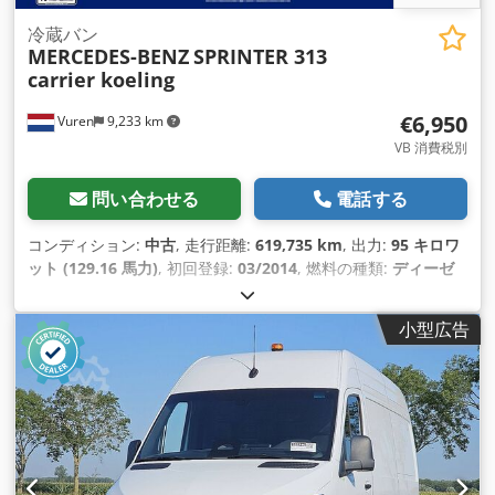
冷蔵バン
MERCEDES-BENZ
SPRINTER 313
carrier koeling
€6,950
Vuren
9,233 km
VB 消費税別
問い合わせる
電話する
コンディション:
中古
, 走行距離:
619,735 km
, 出力:
95 キロワ
ット (129.16 馬力)
, 初回登録:
03/2014
, 燃料の種類:
ディーゼ
ル
, タイヤサイズ:
235/65R16
, アクスル構成:
4x2
, ホイールベ
ース:
3,670 mm
, 燃料:
ディーゼル
, 色:
白色
, 運転席:
デイキャ
小型広告
ブ
, 変速方式:
機械式
, ギア数:
6
, 排出クラス:
ユーロ5
, サスペン
ション:
鋼
, 座席数:
3
, 全長:
5,900 mm
, 全幅:
2,000 mm
, 全高:
2,850 mm
, 荷室長:
3,180 mm
, 荷室幅:
1,640 mm
, 荷室高:
1,800 mm
, 製造年:
2014
, 装備:
ABS（アンチロック・ブレー
キ・システム）, エアコン, クルーズコントロール, セントラル
ロック, トラクションコントロール, ブルートゥース, 電動ウィ
ンドウ調節, 電動ミラー
,