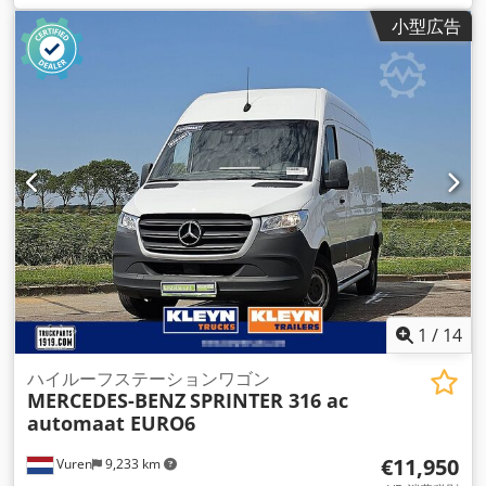
イールベース:
4,330 mm
, 燃料:
ディーゼル
, 色:
白色
, 運転席:
小型広告
デイキャブ
, 変速方式:
オートマチック
, 排出クラス:
ユーロ6
, サ
スペンション:
鋼
, 座席数:
3
, 全長:
7,100 mm
, 全幅:
2,020
mm
, 全高:
2,800 mm
, 荷室長:
4,330 mm
, 荷室幅:
1,770 mm
,
荷室高:
1,960 mm
, 製造年:
2021
, 装備:
ABS（アンチロック・
ブレーキ・システム）, アップル CarPlay, エアコン, シートヒ
ーター, セントラルロック, トラクションコントロール, ブルー
トゥース, 電動ウィンドウ調節, 電動ミラー
,
1
/
14
ハイルーフステーションワゴン
MERCEDES-BENZ
SPRINTER 316 ac
automaat EURO6
€11,950
Vuren
9,233 km