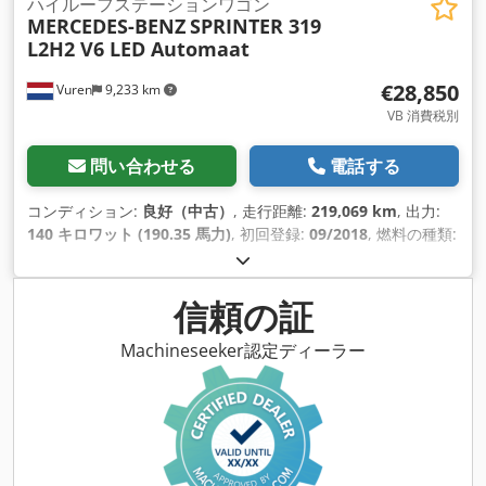
ハイルーフステーションワゴン
MERCEDES-BENZ
SPRINTER 319
L2H2 V6 LED Automaat
€28,850
Vuren
9,233 km
VB 消費税別
問い合わせる
電話する
コンディション:
良好（中古）
, 走行距離:
219,069 km
, 出力:
140 キロワット (190.35 馬力)
, 初回登録:
09/2018
, 燃料の種類:
ディーゼル
, アクスル構成:
4x2
, ホイールベース:
3,670 mm
, 燃
料:
ディーゼル
, 色:
黒
, 運転席:
デイキャブ
, 変速方式:
オートマ
チック
, 排出クラス:
ユーロ6
, 座席数:
3
, 全長:
6,050 mm
, 全幅:
信頼の証
2,020 mm
, 全高:
2,640 mm
, 荷室長:
3,180 mm
, 荷室幅:
1,780 mm
, 荷室高:
1,920 mm
, 製造年:
2018
, 装備:
ABS（アン
Machineseeker認定ディーラー
チロック・ブレーキ・システム）, アップル CarPlay, エアコン,
クルーズコントロール, シートヒーター, セントラルロック, ト
ラクションコントロール, トレーラー連結装置, パーキングヒー
ター, ブルートゥース, 電動ウィンドウ調節, 電動ミラー
,