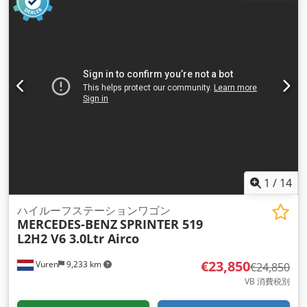
サスペンション:
鋼
, 座席数:
2
, 全長:
6,250 mm
, 全幅:
2,050
mm
, 全高:
2,800 mm
, 荷室長:
2,350 mm
, 荷室幅:
1,740 mm
,
荷室高:
1,910 mm
, 製造年:
2018
, 装備:
ABS（アンチロック・
ブレーキ・システム）, エアコン, セントラルロック, トラクシ
ョンコントロール, トレーラー連結装置, ナビゲーションシステ
ム, パーキングヒーター, ブルートゥース, 電動ウィンドウ調節,
電動ミラー
,
1
/
14
ハイルーフステーションワゴン
MERCEDES-BENZ
SPRINTER 519
L2H2 V6 3.0Ltr Airco
€23,850
Vuren
9,233 km
€24,850
VB 消費税別