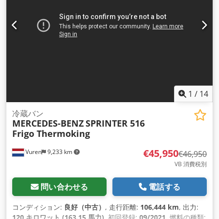
トヒーター, セントラルロック, トラクションコントロール, ブ
ルートゥース, 電動ウィンドウ調節, 電動ミラー
,
1
/
14
冷蔵バン
MERCEDES-BENZ
SPRINTER 516
Frigo Thermoking
€45,950
Vuren
9,233 km
€46,950
VB 消費税別
問い合わせる
電話する
コンディション:
良好（中古）
, 走行距離:
106,444 km
, 出力:
120 キロワット (163.15 馬力)
, 初回登録:
09/2021
, 燃料の種類: