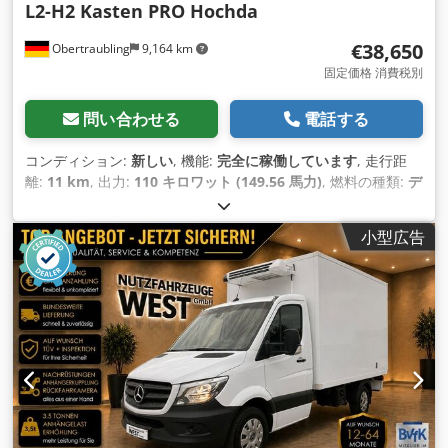
L2-H2 Kasten PRO Hochda
€38,650
Obertraubling
9,164 km
固定価格 消費税別
問い合わせる
電話する
コンディション:
新しい
, 機能:
完全に稼働しています
, 走行距
離:
11 km
, 出力:
110 キロワット (149.56 馬力)
, 燃料の種類:
デ
ィーゼル
, 変速方式:
機械式
, ホイールベース:
3,665 mm
, 総重
量:
3,500 kg（キログラム）
, 空車重量:
2,130 kg（キログラ
小型広告
ム）
, 最大積載重量:
1,370 kg（キログラム）
, 初回登録:
04/2026
, 次回検査（TÜV）:
09/2028
, 排出クラス:
ユーロ6e
,
色:
白色
, 座席数:
3
, これまでの所有者数:
1
, 製造年:
2026
, 装備:
ABS（アンチロック・ブレーキ・システム）, すすフィルター,
イモビライザーシステム, エアコン, エアバッグ, クルーズコン
トロール, サマータイヤ, セントラルロック, トラック登録, ナビ
ゲーションシステム, パワーステアリング, フォグランプ, 中古
車両保証, 引き戸, 車両登録, 追加ヘッドライト, 電子安定制御プ
ログラム (ESP)
,