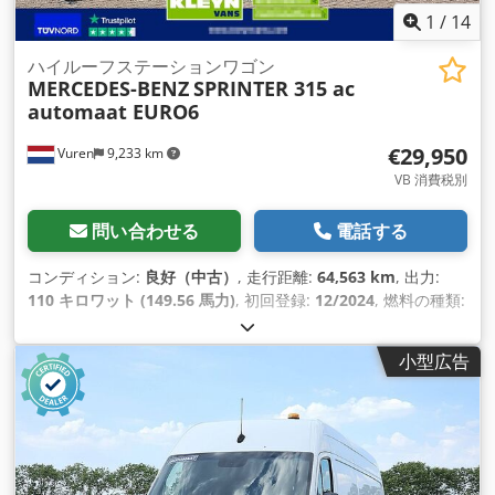
1
/
14
ハイルーフステーションワゴン
MERCEDES-BENZ
SPRINTER 315 ac
automaat EURO6
€29,950
Vuren
9,233 km
VB 消費税別
問い合わせる
電話する
コンディション:
良好（中古）
, 走行距離:
64,563 km
, 出力:
110 キロワット (149.56 馬力)
, 初回登録:
12/2024
, 燃料の種類:
ディーゼル
, タイヤサイズ:
235/65R16
, アクスル構成:
4x2
, ホ
イールベース:
4,330 mm
, 燃料:
ディーゼル
, 色:
茶色
, 運転席:
小型広告
デイキャブ
, 変速方式:
オートマチック
, 排出クラス:
ユーロ6
, サ
スペンション:
鋼
, 座席数:
2
, 全長:
7,250 mm
, 全幅:
2,020
mm
, 全高:
2,750 mm
, 荷室長:
4,220 mm
, 荷室幅:
1,770 mm
,
荷室高:
1,960 mm
, 製造年:
2024
, 装備:
ABS（アンチロック・
ブレーキ・システム）, エアコン, クルーズコントロール, シー
トヒーター, セントラルロック, トラクションコントロール, ブ