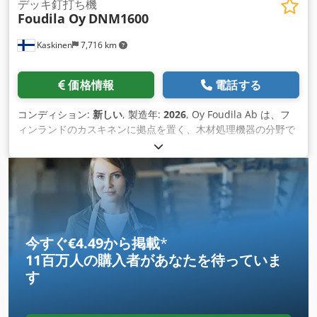
～ 1500 mm、幅 50 ～ 125 mm、高さ 16 ～ 100 mm
デッキ釘打ち機
Foudila Oy
DNM1600
Dkjdpoh Dpv Hsfx Appor - デッキ/ストリンガー パレット サ
イズ: 長さ 600 ～ 3500 mm、幅 600 ～ 1500 mm 容量: - 3 デ
Kaskinen
7,716 km
ッキ/分 (デッキ ボード 5 枚の場合) マシンの寸法: - 長さ 5000
mm、幅 4400 mm、高さ 1900 mm マシンは CE マーク付きで
す。 マシンには自動ボード供給とデッキ/パレット スタッキン
価格情報
電話する
グを装備できます。 詳細、写真、ビデオについては、お問い合
わせください。
コンディション:
新しい
, 製造年:
2026
, Oy Foudila Ab は、フ
ィンランドのカスキネンに拠点を置く、木材処理機器の分野で
45 年以上の経験を持つ会社です。過去 15 年間、当社はパレッ
ト業界でも活動しており、釘打ち、自動木材供給、積み重ね用
の機械を長年にわたって数多く開発してきました。当社は、 標
準機械と、お客様の目的に合わせたカスタマイズされたソリュ
ーションの両方を製造しています。 DNM1600 は、パレット業
界向けデッキ製造用の、柔軟でコンパクト、効率的な空気圧釘
打ち機です。ユーザーフレンドリーなプログラムにより、切り
今すぐ€4.49から掲載
*
替 えが非常に迅速に行われ、機械は 100 種類を超えるデッキ
11百万人の購入者
があなたを待っていま
の設定を保存できます。Bostitch ネイルガンには、インジケー
す
ター付きのジャンボコイル用ネイルマガジンが装備されていま
す。非対称デッキの製造が可能です。ボード用のフ レキシブル
カセットを装備しています。防音と安全機能のための保護カバ