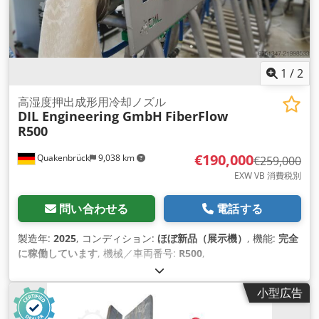
1
/
2
高湿度押出成形用冷却ノズル
DIL Engineering GmbH
FiberFlow
R500
€190,000
Quakenbrück
9,038 km
€259,000
EXW VB 消費税別
問い合わせる
電話する
製造年:
2025
, コンディション:
ほぼ新品（展示機）
, 機能:
完全
に稼働しています
, 機械／車両番号:
R500
,
小型広告