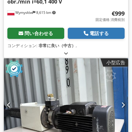
obr./min i=60,1 400 V
€999
Wymysłów
8,615 km
固定価格 消費税別
問い合わせる
電話する
コンディション:
非常に良い（中古）
,
小型広告