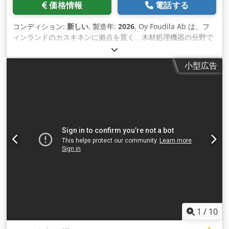
価格情報
電話する
お問い合わせください。写真とビデオ。
コンディション:
新しい
, 製造年:
2026
, Oy Foudila Ab は、フ
ィンランドのカスキネンに拠点を置く、木材処理機器の分野で
45 年以上の経験を持つ会社です。過去 15 年間、当社はパレッ
ト業界でも活動しており、釘打ち、自動木材供給、積み重ね用
小型広告
の機械を長年にわたって数多く開発してきました。当社は、 標
準機械と、お客様の目的に合わせたカスタマイズされたソリュ
ーションの両方を製造しています。 DNM3500 は、デッキ パ
レットまたはストリンガー パレット (2 ウェイ パレット) の製
造に適した、柔軟でコンパクトかつ効率的な空気圧釘打ち機で
す。ストリンガー チャネル用の電動変換。ユーザー フレンド
リーなプログラムにより、切り替えが非常に迅速に行われ、機
械は 100 種類を超えるデッキおよびパレットの設定を保存でき
ます。インジケーター付きのジャンボ コイル用釘マガジンを装
備した Bostitch 釘打ち機。非対称デッキ/ストリンガー パレッ
トの製造が可能です。ボード用の柔軟なカセットを装備。音を
減衰し、安全機能を保つ保護カバー。マシンは 10 インチのタ
ッチ スクリーンから制御されます。Beckhoff 制御システム。
標準マシンの寸法: - デッキ ボード: 長さ 600 ～ 3500 mm、幅
1
/
10
75 ～ 125 mm、高さ 16 ～ 50 mm - ストリンガー: 長さ 600