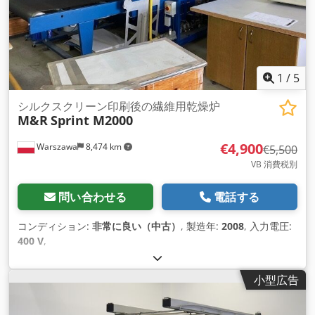
1
/
5
シルクスクリーン印刷後の繊維用乾燥炉
M&R
Sprint M2000
€4,900
Warszawa
8,474 km
€5,500
VB 消費税別
問い合わせる
電話する
コンディション:
非常に良い（中古）
, 製造年:
2008
, 入力電圧:
400 V
,
小型広告