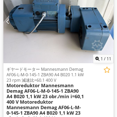
1
/
11
ギヤードモーター Mannesmann Demag
AF06-L-M-0-145-1 ZBA90 A4 B020 1.1 kW
23 rpm 減速比=60.1 400 V
Motoreduktor Mannesmann
Demag AF06-L-M-0-145-1 ZBA90
A4 B020 1,1 kW 23 obr./min i=60,1
400 V
Motoreduktor
Mannesmann Demag AF06-L-M-
0-145-1 ZBA90 A4 B020 1,1 kW 23