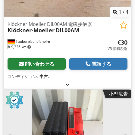
1
/
4
Klöckner Moeller DIL00AM 電磁接触器
Klöckner-Moeller
DIL00AM
€30
Tauberbischofsheim
9,226 km
VB 消費税別
問い合わせる
電話する
コンディション:
中古
,
小型広告