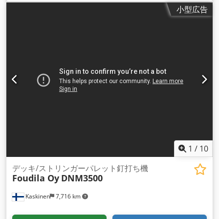
ト業界でも活動しており、釘打ち、自動木材供給、積み重ね用
小型広告
の機械を長年にわたって数多く開発してきました。当社は、 標
準機械と、お客様の目的に合わせたカスタマイズされたソリュ
ーションの両方を製造しています。 LNM3500 は、パレット製
造用の脚を製造するための、柔軟でコンパクトで効率的な空気
圧釘打ち機です。ユーザーフレンドリーなプログラムにより、
切 り替えが非常に迅速に行われ、機械は 100 種類以上の脚の
設定を保存できます。インジケーターを備えたジャンボコイル
用のマガジンを備えた 3 つの Bostitch 釘打ち機。脚あたり 2
～ 30 個のブロックで脚を製造できます。ボード用の大型カセ
ットを装備。防音と安全機能のための保護カバー。マシンは 10
インチのタッチ スクリーンから制御されます。Beckhoff 制御
システム。 マシンには、最適化されたブロック カッターと、
釘打ち機への自動ブロック供給を装備できます。ブロック カッ
ターは、釘打ち機の背面または側面に取り付けることができま
1
/
10
す。 標準マシンの寸法: - ボード: 長さ 600 ～ 3500 mm、幅
60 ～ 125 mm、高さ 16 ～ 28 mm - ブロック: 長さ 60 ～ 150
デッキ/ストリンガーパレット釘打ち機
Foudila Oy
DNM3500
mm、幅 60 ～ 125 mm、高さ 50 ～ 100 mm 容量: - 21 ブロ
ック/分 マシンの寸法 (ブロック カッターなし): - 長さ 9000
Kaskinen
7,716 km
mm、幅 1000 mm、高さ 1900 mm Dkedpsi Hkqmsfx Apper
マシンは CE マーク付きです。 脚釘打ち機には、完成した脚用
の自動スタッカーも装備できます。 詳細については、お気軽に