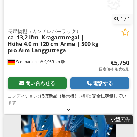
1
/
1
長尺物棚（カンチレバ―ラック）
ca. 13,2 lfm. Kragarmregal |
Höhe 4,0 m
120 cm Arme | 500 kg
pro Arm Langgutrega
€5,750
Wietmarschen
9,085 km
固定価格 消費税別
問い合わせる
電話する
コンディション:
ほぼ新品（展示機）
, 機能:
完全に稼働してい
ます
,
小型広告