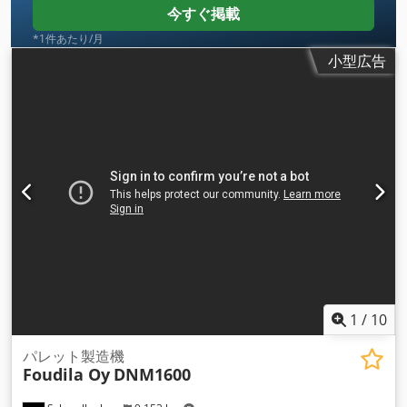
ー。マシンは 10 インチのタッチ スクリーンから制御されま
今すぐ掲載
す。Beckhoff 制御システム。 標準マシンの寸法: - デッキ ボー
*1件あたり/月
ド: 長さ 600 ～ 1600 mm、幅 75 ～ 125 mm、高さ 16 ～ 28
小型広告
mm - ストリンガー: 長さ 600 ～ 1500 mm、幅 50 ～ 125
mm、高さ 16 ～ 28 mm - デッキ/ストリンガー パレット サイ
ズ: 長さ 600 ～ 1600 mm、幅 600 ～ 1500 mm 2 ウェイ パレ
ット キットは追加オプションとして利用可能で、最大ストリン
ガー高さ 100 mm のストリンガー パレット/2 ウェイ パレット
を製造できます。 処理能力: - 3 デッキ/分 (デッキ ボード 5 枚
の場合) Dkodpfoh Dpwcex Appor マシンの寸法: - 長さ 5000
mm、幅 2500 mm、高さ 1900 mm マシンはCE マーク付き。
この機械には、自動ボード供給およびデッキ/パレット積み重ね
機能を装備できます。 詳細、写真、ビデオについてはお問い合
わせください。
1
/
10
パレット製造機
Foudila Oy
DNM1600