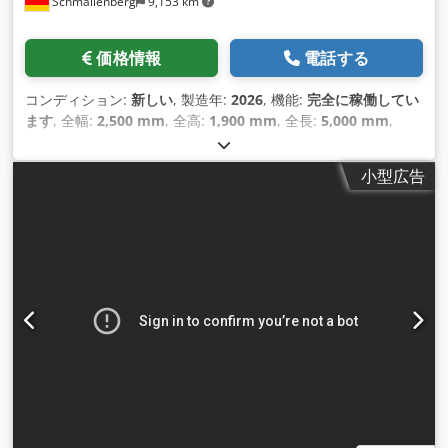
Schmallenberg
9,153 km
価格情報
電話する
コンディション:
新しい
, 製造年:
2026
, 機能:
完全に稼働してい
ます
, 全幅:
2,500 mm
, 全高:
1,900 mm
, 全長:
5,000 mm
,
小型広告