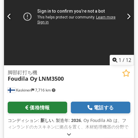
1
/
12
脚部釘打ち機
Foudila Oy
LNM3500
Kaskinen
7,716 km
価格情報
電話する
コンディション:
新しい
, 製造年:
2026
, Oy Foudila Ab は、フ
ィンランドのカスキネンに拠点を置く、木材処理機器の分野で
45 年以上の経験を持つ会社です。過去 15 年間、当社はパレッ