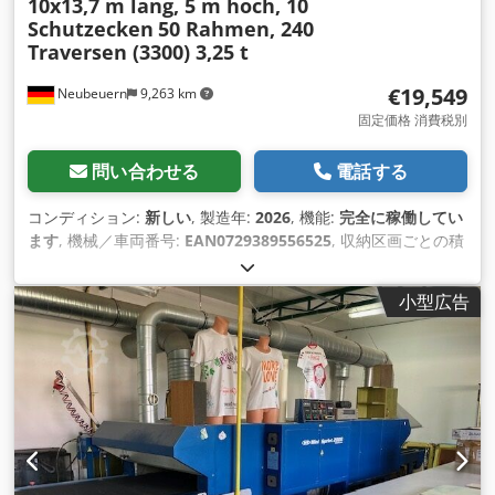
10x13,7 m lang, 5 m hoch, 10
Schutzecken
50 Rahmen, 240
Traversen (3300) 3,25 t
€19,549
Neubeuern
9,263 km
固定価格 消費税別
問い合わせる
電話する
コンディション:
新しい
, 製造年:
2026
, 機能:
完全に稼働してい
ます
, 機械／車両番号:
EAN0729389556525
, 収納区画ごとの積
載容量:
3,250 kg（キログラム）
, 全長:
137,000 mm
, トラス1
対あたりの最大荷重:
3,250 kg（キログラム）
, 棚の列数:
10
,
小型広告
フレーム高さ:
5,000 mm
, クリアスパン:
3,300 mm
, フレーム
幅:
1,100 mm
, 棚の高さ:
5,000 mm
, 棚の長さ:
137,000 mm
,
サポート長さ:
3,300 mm
,