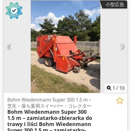
小型広告
1
/
10
Bohm Wiedenmann Super 300 1.5 m –
芝生・落ち葉用スイーパー・コレクター
Bohm Wiedenmann Super 300
1.5 m – zamiatarko-zbierarka do
trawy i liści
Bohm Wiedenmann
Super 300 1.5 m – zamiatarko-