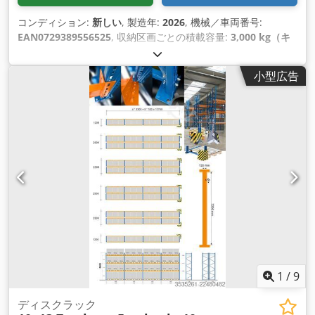
コンディション:
新しい
, 製造年:
2026
, 機械／車両番号:
EAN0729389556525
, 収納区画ごとの積載容量:
3,000 kg（キ
ログラム）
, 全長:
44,800 mm
, 全高:
4,500 mm
, トラス1対あ
たりの最大荷重:
3,000 kg（キログラム）
, 棚の列数:
4
, フレー
小型広告
ム高さ:
4,500 mm
, クリアスパン:
3,600 mm
, 支柱間のクリア
ランス:
3,600 mm
, フレーム幅:
1,100 mm
, 棚の高さ:
4,500
mm
, 棚の長さ:
44,800 mm
, サポート長さ:
3,600 mm
,
1
/
9
ディスクラック