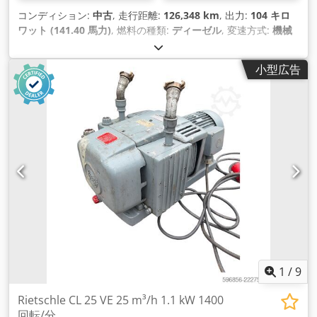
コンディション:
中古
, 走行距離:
126,348 km
, 出力:
104 キロ
ワット (141.40 馬力)
, 燃料の種類:
ディーゼル
, 変速方式:
機械
式
, アクスル構成:
4x2
, ホイールベース:
3,640 mm
, 初回登録:
08/2019
, 燃料タンク容量:
75 l
, CO₂排出量:
195 g/km
, 排出ク
小型広告
ラス:
ユーロ6
, 色:
白色
, 座席数:
2
, これまでの所有者数:
2
, 製造
年:
2019
, 装備:
ABS（アンチロック・ブレーキ・システム）,
イモビライザーシステム, エアコン, エアバッグ, クルーズコン
トロール, セントラルロック, トレーラー連結装置, ナビゲーシ
ョンシステム, パワーステアリング, パーキングセンサー, フォ
グランプ, 引き戸, 車載コンピュータ, 電子安定制御プログラム
(ESP)
,
1
/
9
Rietschle CL 25 VE 25 m³/h 1.1 kW 1400
回転/分