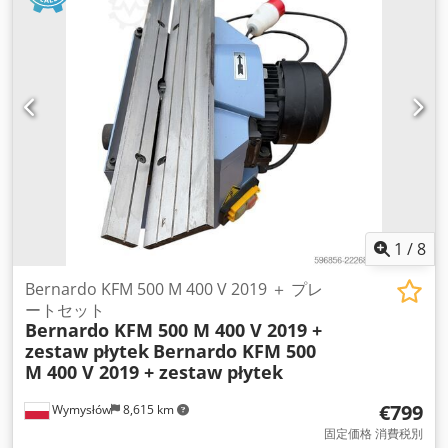
1
/
8
Bernardo KFM 500 M 400 V 2019 ＋ プレ
ートセット
Bernardo KFM 500 M 400 V 2019 +
zestaw płytek
Bernardo KFM 500
M 400 V 2019 + zestaw płytek
€799
Wymysłów
8,615 km
固定価格 消費税別