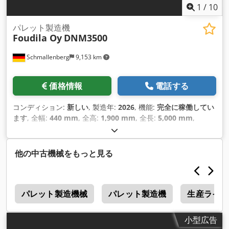
1
/
10
パレット製造機
Foudila Oy
DNM3500
Schmallenberg
9,153 km
価格情報
電話する
コンディション:
新しい
, 製造年:
2026
, 機能:
完全に稼働してい
ます
, 全幅:
440 mm
, 全高:
1,900 mm
, 全長:
5,000 mm
,
他の中古機械をもっと見る
n
パレット製造機械
パレット製造機
生産ライン
小型広告