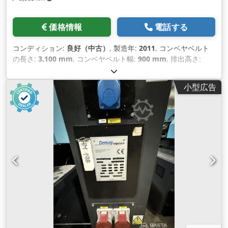
価格情報
電話する
コンディション:
良好（中古）
, 製造年:
2011
, コンベヤベルト
の長さ:
3,100 mm
, コンベヤベルト幅:
900 mm
, 排出高さ:
1,000 mm
, 装備:
ドキュメント / マニュアル, 銘板あり
,
小型広告