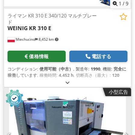
1
/
9
ライマン KR 310 E 340/120 マルチブレー
ド
WEINIG
KR 310 E
Miechucino
8,452 km
価格情報
電話する
コンディション:
使用可能（中古）
, 製造年:
1990
, 機能:
完全に
稼働しています
, 稼働時間:
4,452 h
, 切断高さ（最大）:
120
mm
, 切削深さ:
340 mm
, 主鋸の直径:
380 mm
, ライマン KR
310 E 340/120 可動刃付きフライスソー - ドイツ製 - 製造年
小型広告
1990 - DTR - 稼働時間 4452 h 技術仕様 - トラック幅 340 mm
- 最大切断高さ 120 mm - 可動ディスクによる切断高さ 85 mm
- モーター出力 30 kW - 最小ワーク長さ 700 mm - テーブル幅
740 mm - インバーター制御送り 6-48 m/min - 3列の爪 - ブシ
ュ挿入可能 - スリーブ径 80 mm - 固定スリーブ長さ 190 mm
Dcjdpjrhig Eofx Aansk - 切断高さの電動調節 - シャフト高さの
電動調節 - 4つの上部加圧ローラー - 自動中央給油 - レーザー -