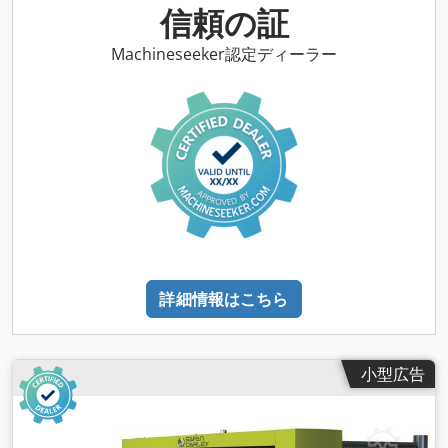
ー出力 22kW - インバータ制御給電 - 軸の高さを電気的に調整
信頼の証
する - クランプ高さの電動調整 Dodoh Tm Alepfx Aaneck -
Quickfixシステム搭載のスピンドル（工具を使わずに寸法を変
Machineseeker認定ディーラー
更することが可能） - ブレード直径最大350mm - スピンドル径
65mm - スリーブ径 80mm - 4つのトッププレッシャーローラ
ー - 4列のキックバックラッチ - 短いワークのための粘性 - 最大
ワーク幅 700mm - 最小ワーク長 300 mm - 中央給油 - スピゴ
ット径250mm - 王者 機械寸法。 190x185x165cm 重量1800kg
詳細情報はこちら
小型広告