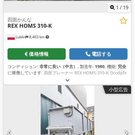
1
/
19
四面かんな
REX HOMS 310-K
Lublin
8,463 km
価格情報
電話する
コンディション:
非常に良い（中古）
, 製造年:
1980
, 機能:
完全
に稼働しています
, 四面プレーナー REX HOMS-310-K Dcodpfx
Ajwfqh Asanjk 制作年：1980年 シリアル番号: 18.568 出力:
91.69kW 2021年以降は使用されていません。 機械は期間中、
小型広告
閉鎖された生産ホールに保管されており、完全に稼働していま
す。 機械を購入した後、電気ケーブルを新しいものに交換しま
した。 技術的な状態は「非常に良好」と評価しています。見た
目には使用の痕跡が見られますが、技術的にはすべて正常に動
作します。売却理由は集 成材の生産終了です。 最大作業幅：
305 mm 最小作業幅：50 mm 2辺の最大ワークピース高さ：
310 mm 4辺の最大ワーク高さ：160 mm 最小ワーク高さ：17