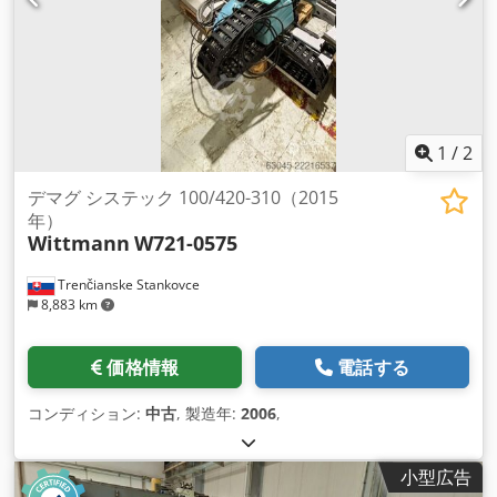
1
/
2
デマグ システック 100/420-310（2015
年）
Wittmann
W721-0575
Trenčianske Stankovce
8,883 km
価格情報
電話する
コンディション:
中古
, 製造年:
2006
,
小型広告