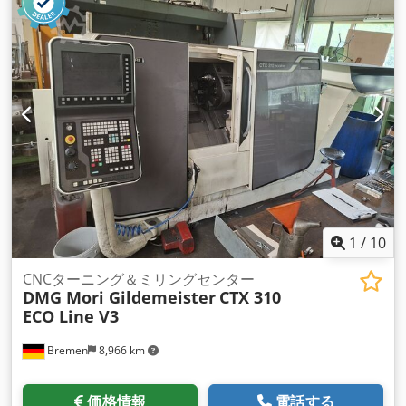
1
/
10
CNCターニング＆ミリングセンター
DMG Mori Gildemeister
CTX 310
ECO Line V3
Bremen
8,966 km
価格情報
電話する