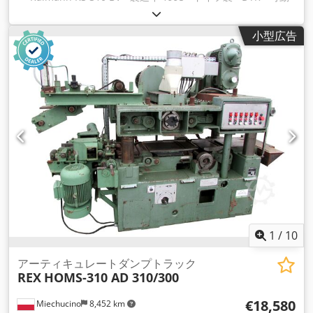
ディスク2枚 技術仕様 - トラック幅 340 mm - 最大切断高さ
120 mm - エンジン出力 30 kW - ブレード径 250/360 mm - ト
小型広告
ラック装着可能 - 電動高さ調節 - 連続調整可能な送り 11-38
m/min - 送りモーター出力 1,5 kW - 可動ディスク2枚 - 3つの
レーザー Dsdpfoir Eubex Aanock - 最大ワーク幅 1000 mm -
最小ワーク長さ 600 mm、長さ 400 mm のキャリッジ使用時 -
4つの上部加圧ローラー - スピンドル直径 65 mm - スリーブ径
80 mm - フェルールの直径 250 mm 全体寸法 230x220x230 重
量 2500 kg
1
/
10
アーティキュレートダンプトラック
REX
HOMS-310 AD 310/300
€18,580
Miechucino
8,452 km