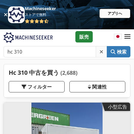
Machineseeker
アプリへ
ストアで無料
販売
検索
Hc 310 中古を買う
(2,688)
フィルター
関連性
小型広告