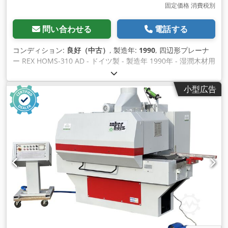
固定価格 消費税別
問い合わせる
電話する
コンディション:
良好（中古）
, 製造年:
1990
, 四辺形プレーナ
ー REX HOMS-310 AD - ドイツ製 - 製造年 1990年 - 湿潤木材用
技術的特徴 - 最大鉋幅310 mm - 2面プレーニング高さ 300 mm
- 4辺の鉋掛け高さ 100 mm - スピンドルの直径 35 mm - スピ
小型広告
ンドルモーター出力 2 x 11 kW - スピンドルモーター出力 2 x
7.5 kW - 送り速度はバリエーターで調整可能 - 送り速度 6-36
m/min - 上部絞り軸4本 - 下段絞り軸2本 - ワークトップに4本
の補助シャフト - ブレーキ - ワークの最小長さ 600 mm 機械の
寸法 - 長さ 290 cm - 幅 170 cm Dedpehikplefx Aansck - 高さ
210cm - 重量 ～ 3500 kg