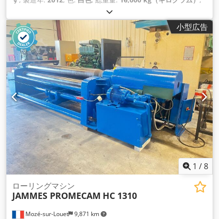
最大積載重量:
12,800 kg（キログラム）
, 空車重量:
3,200
kg（キログラム）
, 積載スペース容量:
56 m³
, 荷室幅:
2,480
小型広告
mm
, 荷室長:
7,700 mm
, 荷室高:
2,930 mm
,
1
/
8
ローリングマシン
JAMMES PROMECAM
HC 1310
Mozé-sur-Louet
9,871 km