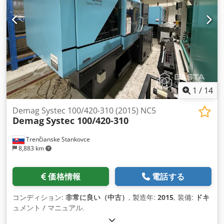
1
/
14
Demag Systec 100/420-310 (2015) NC5
Demag
Systec 100/420-310
Trenčianske Stankovce
8,883 km
価格情報
電話する
コンディション:
非常に良い（中古）
, 製造年:
2015
, 装備:
ドキ
ュメント / マニュアル
,