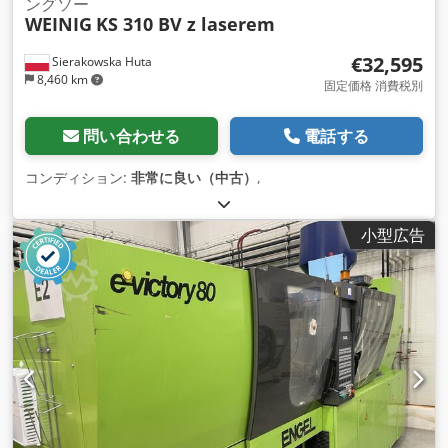
ングソー
WEINIG
KS 310 BV z laserem
€32,595
Sierakowska Huta
8,460 km
固定価格 消費税別
問い合わせる
電話する
コンディション:
非常に良い（中古）
,
小型広告