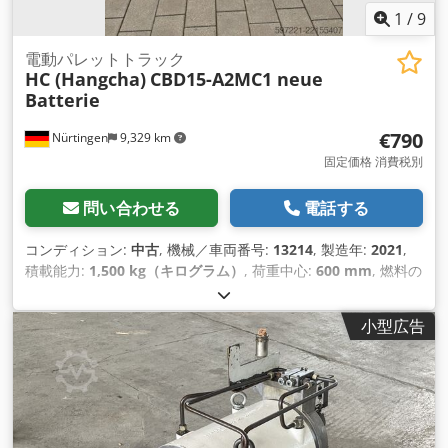
1
/
9
電動パレットトラック
HC (Hangcha)
CBD15-A2MC1 neue
Batterie
€790
Nürtingen
9,329 km
固定価格 消費税別
問い合わせる
電話する
コンディション:
中古
, 機械／車両番号:
13214
, 製造年:
2021
,
積載能力:
1,500 kg（キログラム）
, 荷重中心:
600 mm
, 燃料の
種類:
電気
, マスト型式:
その他
, 建設高:
1,230 mm
, バッテリー
電圧:
24 V
, フォーク長:
1,150 mm
, 総重量:
225 kg（キログラ
小型広告
ム）
,