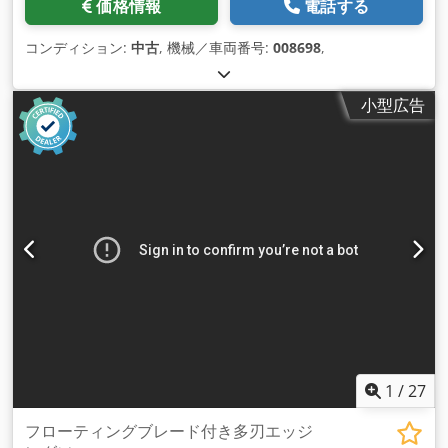
価格情報
電話する
コンディション:
中古
, 機械／車両番号:
008698
,
小型広告
1
/
27
フローティングブレード付き多刃エッジ