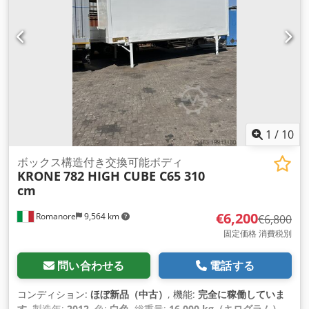
1
/
10
ボックス構造付き交換可能ボディ
KRONE
782 HIGH CUBE C65 310
cm
€6,200
Romanore
9,564 km
€6,800
固定価格 消費税別
問い合わせる
電話する
コンディション:
ほぼ新品（中古）
, 機能:
完全に稼働していま
す
, 製造年:
2012
, 色:
白色
, 総重量:
16,000 kg（キログラム）
,