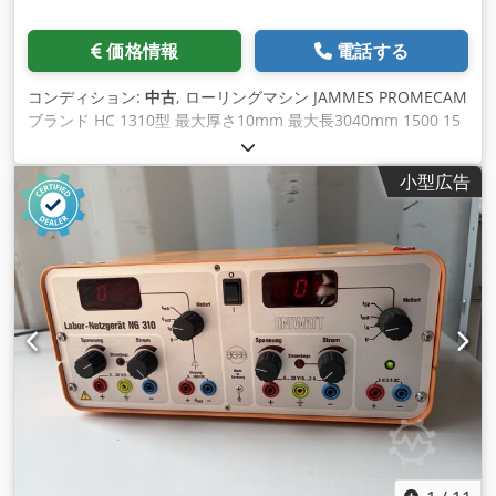
価格情報
電話する
コンディション:
中古
, ローリングマシン JAMMES PROMECAM
ブランド HC 1310型 最大厚さ10mm 最大長3040mm 1500 15
mmの圧延能力 上部ローラー直径300mm サイドローラー径
220mm 動作速度0～7m/mm 油圧制御 1馬力エンジン 油圧ユ
小型広告
ニットモーター5.5kW Dcedpfx Aaswf Ndiensk 重量7000kg 寸
法 5100 x 1000 x 1000mm 4ローラークランチャータイプ