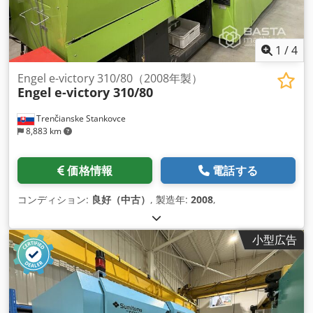
1
/
4
Engel e-victory 310/80（2008年製）
Engel
e-victory 310/80
Trenčianske Stankovce
8,883 km
価格情報
電話する
コンディション:
良好（中古）
, 製造年:
2008
,
小型広告