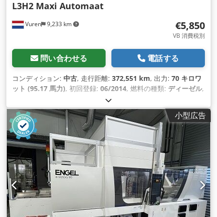
L3H2 Maxi Automaat
€5,850
Vuren
9,233 km
VB 消費税別
問い合わせる
電話する
コンディション:
中古
, 走行距離:
372,551 km
, 出力:
70 キロワ
ット (95.17 馬力)
, 初回登録:
06/2014
, 燃料の種類:
ディーゼル
,
タイヤサイズ:
235/65R16
, アクスル構成:
4x2
, ホイールベース:
4,320 mm
, 燃料:
ディーゼル
, 色:
白色
, 運転席:
デイキャブ
, 変
小型広告
速方式:
オートマチック
, 排出クラス:
ユーロ5
, サスペンション:
鋼
, 座席数:
2
, 全長:
7,100 mm
, 全幅:
1,990 mm
, 全高:
2,730
mm
, 荷室長:
4,120 mm
, 荷室幅:
1,770 mm
, 荷室高:
1,940
mm
, 製造年:
2014
, 装備:
ABS（アンチロック・ブレーキ・シ
ステム）, セントラルロック, トラクションコントロール, ブル
ートゥース, 電動ウィンドウ調節, 電動ミラー
,