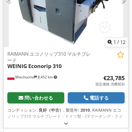
定規 - スピゴット直径250 mm 機械全体寸法 250x200x220 cm
重量 2000 kg
1
/
12
RAIMANN エコノリップ310 マルチブレ
ード
WEINIG
Econorip 310
€23,785
Miechucino
8,452 km
固定価格 消費税別
問い合わせる
電話する
コンディション:
良好（中古）
, 製造年:
2010
, RAIMANN エコ
ノリップ310 マルチブレード - ドイツ製 - CEマーキング - クイ
ックフィックス ブレードトラベルシステム - 製造年 2010 技術
仕様 - カッティングハイト 110 mm - 切断幅 340 mm - モータ