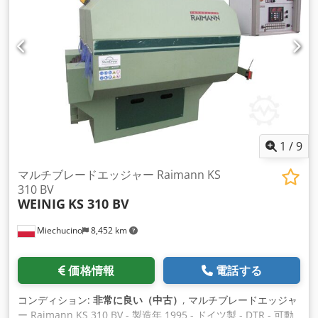
1
/
9
マルチブレードエッジャー Raimann KS
310 BV
WEINIG
KS 310 BV
Miechucino
8,452 km
価格情報
電話する
コンディション:
非常に良い（中古）
, マルチブレードエッジャ
ー Raimann KS 310 BV - 製造年 1995 - ドイツ製 - DTR - 可動