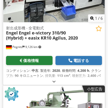
1
/
6
射出成形機 - 全電動式
Engel
Engel e-victory 310/90
(Hybrid) + easix KR10 Agilus, 2020
Pegnitz
9,126 km
価格情報
電話する
コンディション:
中古
, 製造年:
2020
, 稼働時間:
4,200 h
, クラン
プ力:
90 キロニュートン
, 排気量:
113 cm³
, 噴射圧力:
2,400 バ
ー
, 総重量:
7,500 kg（キログラム）
, スクリューコンベヤの直
径:
30 mm
, 運賃基準：場所渡し Dedpfx Asv S H N Rjaneck 配
小型広告
達時間：手配 支払条件：マシンの受け入れ前に100％、厳密に
ネット