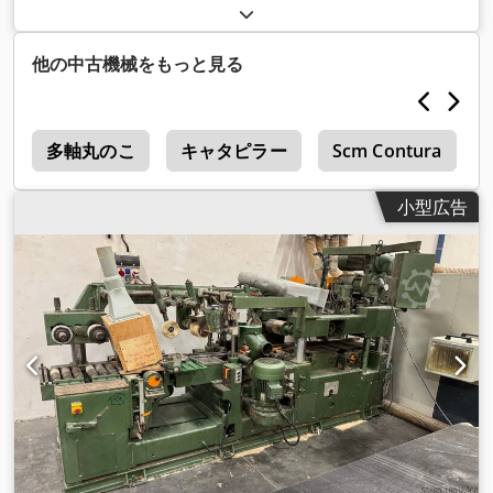
6DB-A094A1/SO20 ローター 1MR 310 D-A094/SO20 Dcjdpfx
Ajv U Ag Dsanek ステータ 1MS 310 D-6B-A1/SO20 19kW Pkb
27kW 700分1 n 最大 6000 最小 1 状態: 中古、完全に機能する
他の中古機械をもっと見る
在庫2個あります。
機
多軸丸のこ
キャタピラー
Scm Contura
小型広告