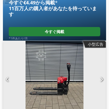
今すぐ€4.49から掲載
*
11百万人の購入者
があなたを待っていま
す
今すぐ掲載
*1件あたり/月
小型広告