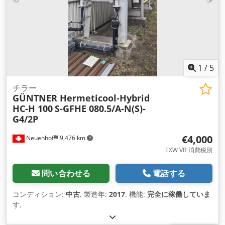
mm 駆動式の上部および下部フィードローラー
1
/
5
チラー
GÜNTNER Hermeticool-Hybrid
HC-H 100
S-GFHE 080.5/A-N(S)-
G4/2P
€4,000
Neuenhof
9,476 km
EXW VB 消費税別
問い合わせる
電話する
コンディション:
中古
, 製造年:
2017
, 機能:
完全に稼働していま
す
,