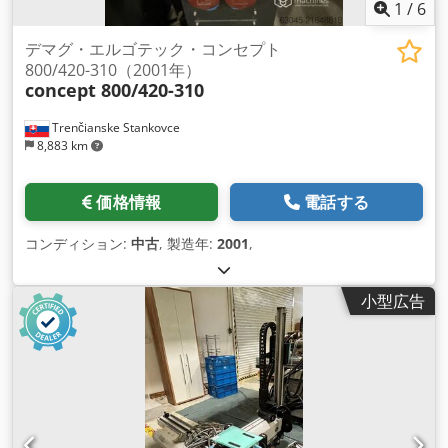
1
/
6
デマグ・エルゴテック・コンセプト
800/420-310（2001年）
concept 800/420-310
Trenčianske Stankovce
8,883 km
価格情報
電話する
コンディション:
中古
, 製造年:
2001
,
小型広告