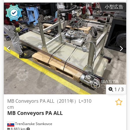
小型広告
1
/
3
MB Conveyors PA ALL（2011年）L=310
cm
MB Conveyors
PA ALL
Trenčianske Stankovce
8,883 km