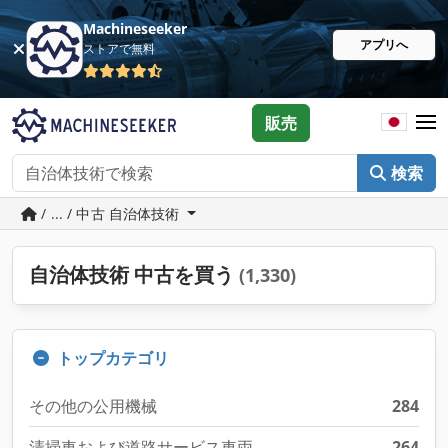
Machineseeker
アプリへ
ストアで無料
販売
検索
/ ... / 中古 自治体技術
自治体技術 中古を買う
(1,330)
トップカテゴリ
その他の公用機械
284
清掃車および道路サービス車両
264