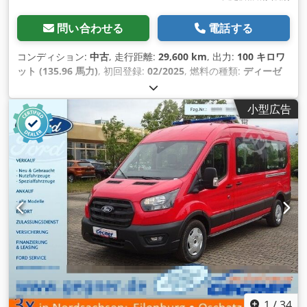
問い合わせる
電話する
コンディション:
中古
, 走行距離:
29,600 km
, 出力:
100 キロワ
ット (135.96 馬力)
, 初回登録:
02/2025
, 燃料の種類:
ディーゼ
ル
, 色:
赤
, 変速方式:
オートマチック
, 排出クラス:
ユーロ6
, 座
席数:
9
, 装備:
ABS（アンチロック・ブレーキ・システム）, エ
小型広告
アコン, セントラルロック, ナビゲーションシステム, 電子安定
制御プログラム (ESP)
,
1
/
34