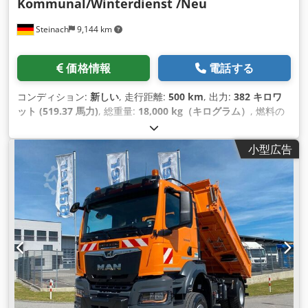
Kommunal/Winterdienst /Neu
Steinach
9,144 km
価格情報
電話する
コンディション:
新しい
, 走行距離:
500 km
, 出力:
382 キロワ
ット (519.37 馬力)
, 総重量:
18,000 kg（キログラム）
, 燃料の
種類:
ディーゼル
, 色:
オレンジ
, アクスル構成:
2軸
, ブレーキ:
リターダ
, 変速方式:
オートマチック
, 荷室幅:
2,420 mm
, 荷室
小型広告
長:
4,800 mm
, 荷室高:
600 mm
, 装備:
ABS（アンチロック・
ブレーキ・システム）, エアコン, パーキングヒーター, 全輪駆
動, 電子安定制御プログラム (ESP)
,