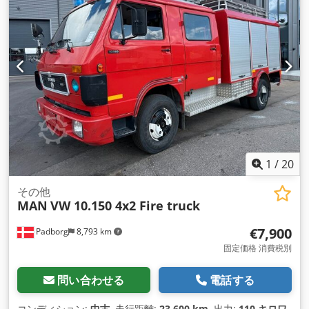
12/2026
, 燃料:
ディーゼル
, 燃料タンク容量:
300 l
, 色:
赤
, 運転
席:
スリーパーキャブ
, 変速方式:
機械式
, サスペンション:
鋼
, 全
長:
8,550 mm
, 全幅:
2,470 mm
, 全高:
3,400 mm
, 積載スペー
ス容量:
16 m³
, 荷室長:
5,700 mm
, 製造年:
1987
, 装備:
ABS（アンチロック・ブレーキ・システム）, すすフィルター,
コンプレッサー, シートヒーター, デファレンシャルロック, ト
レーラー連結装置, パワーステアリング, フォグランプ, リター
ダ, 追加ヘッドライト
,
1
/
20
その他
MAN
VW 10.150 4x2 Fire truck
€7,900
Padborg
8,793 km
固定価格 消費税別
問い合わせる
電話する
コンディション:
中古
, 走行距離:
23,600 km
, 出力:
110 キロワ