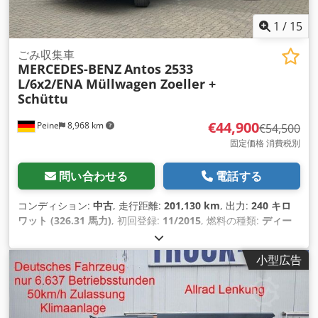
1
/
15
ごみ収集車
MERCEDES-BENZ
Antos 2533
L/6x2/ENA Müllwagen Zoeller +
Schüttu
€44,900
Peine
8,968 km
€54,500
固定価格 消費税別
問い合わせる
電話する
コンディション:
中古
, 走行距離:
201,130 km
, 出力:
240 キロ
ワット (326.31 馬力)
, 初回登録:
11/2015
, 燃料の種類:
ディー
ゼル
, 総重量:
26,000 kg（キログラム）
, アクスル構成:
3軸
, 次
回検査（TÜV）:
12/2023
, 変速方式:
オートマチック
, 排出クラ
小型広告
ス:
ユーロ6
, 装備:
ABS（アンチロック・ブレーキ・システ
ム）, エアコン, パーキングヒーター
,