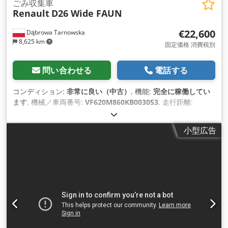
ごみ収集車
Renault
D26 Wide FAUN
€22,600
Dąbrowa Tarnowska
8,625 km
固定価格 消費税別
問い合わせる
電話する
コンディション:
非常に良い（中古）
, 機能:
完全に稼働してい
ます
, 機械／車両番号:
VF620M860KB003053
, 走行距離:
112,637 km
, 初回登録:
11/2018
, 燃料の種類:
ディーゼル
, 空車
重量:
14,230 kg（キログラム）
, 総重量:
27,000 kg（キログラ
小型広告
ム）
, タイヤサイズ:
315/80
, アクスル構成:
6x2
, ホイールベー
ス:
3,550 mm
, 車軸間距:
1,350 mm
, 燃料:
ディーゼル
, ブレー
キ:
エンジンブレーキ
, 色:
白色
, 変速方式:
オートマチック
, 排出
クラス:
ユーロ6
, サスペンション:
スチール-エア
, 座席数:
3
, 全
長:
9,100 mm
, 全幅:
2,500 mm
, 全高:
3,450 mm
, 積載スペー
ス容量:
19.5 m³
, 製造年:
2018
, 稼働時間:
12,595 h
, 装備:
ABS（アンチロック・ブレーキ・システム）, エアコン, クルー
ズコントロール, セントラルロック, タコグラフ, リターダ, 車載
コンピュータ
,