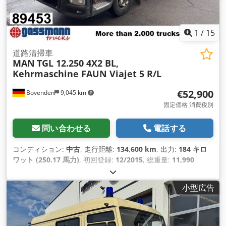
1
/
15
道路清掃車
MAN
TGL 12.250 4X2 BL,
Kehrmaschine FAUN Viajet 5 R/L
€52,900
Bovenden
9,045 km
固定価格 消費税別
問い合わせる
電話する
コンディション:
中古
, 走行距離:
134,600 km
, 出力:
184 キロ
ワット (250.17 馬力)
, 初回登録:
12/2015
, 総重量:
11,990
kg（キログラム）
, 燃料の種類:
ディーゼル
, 色:
オレンジ
, アク
スル構成:
4x2
, 最大積載重量:
3,944 kg（キログラム）
, 空車重
小型広告
量:
8,046 kg（キログラム）
, タイヤサイズ:
265/70R17.5
, ホイ
ールベース:
3,300 mm
, ブレーキ:
定速スロットル
, 運転席:
デ
イキャブ
, 変速方式:
オートマチック
, 排出クラス:
ユーロ6
, サス
ペンション:
スチール-エア
, 座席数:
3
, 装備:
ABS（アンチロッ