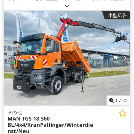
種類:
ディーゼル
, 色:
オレンジ
, アクスル構成:
2軸
, 変速方式:
オートマチック
, 荷室幅:
2,450 mm
, 荷室長:
4,200 mm
, 荷室
小型広告
高:
600 mm
, 製造年:
2026
, 装備:
ABS（アンチロック・ブレー
キ・システム）, エアコン, クレーン, パーキングヒーター, 全輪
駆動, 電子安定制御プログラム (ESP)
,
1
/
20
その他
MAN
TGS 18.360
BL/4x4/KranPalfinger/Winterdie
nst/Neu