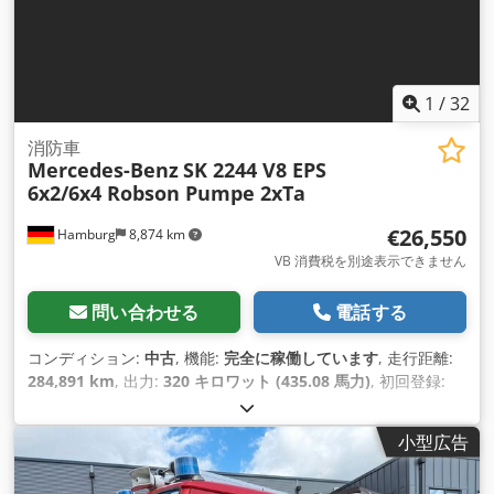
1
/
32
消防車
Mercedes-Benz
SK 2244 V8 EPS
6x2/6x4 Robson Pumpe 2xTa
€26,550
Hamburg
8,874 km
VB 消費税を別途表示できません
問い合わせる
電話する
コンディション:
中古
, 機能:
完全に稼働しています
, 走行距離:
284,891 km
, 出力:
320 キロワット (435.08 馬力)
, 初回登録:
11/1987
, 燃料の種類:
ディーゼル
, 空車重量:
10,960 kg（キロ
グラム）
, 最大積載重量:
10,750 kg（キログラム）
, 総重量:
小型広告
21,710 kg（キログラム）
, タイヤサイズ:
315/80R22,5
, アクス
ル構成:
6x2
, ホイールベース:
4,500 mm
, 次回検査（TÜV）: