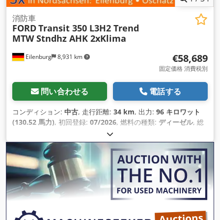
消防車
FORD
Transit 350 L3H2 Trend
MTW Stndhz AHK 2xKlima
€58,689
Eilenburg
8,931 km
固定価格 消費税別
問い合わせる
電話する
コンディション:
中古
, 走行距離:
34 km
, 出力:
96 キロワット
(130.52 馬力)
, 初回登録:
07/2026
, 燃料の種類:
ディーゼル
, 総
重量:
3,500 kg（キログラム）
, 色:
赤
, 変速方式:
オートマチッ
ク
, 座席数:
9
, 全長:
5,981 mm
, 全幅:
2,533 mm
, 全高:
2,448
mm
, 装備:
ABS（アンチロック・ブレーキ・システム）, すす
フィルター, エアコン, セントラルロック, ナビゲーションシス
テム, パーキングヒーター, 電子安定制御プログラム (ESP)
,