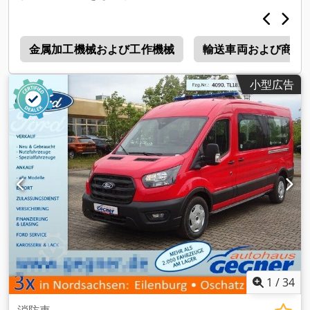
フィルター, エアコン, セントラルロック, ナビゲーションシス
テム, パーキングヒーター, 電子安定制御プログラム (ESP)
,
D
金属加工機械および工作機械
輸送車両および商用
小型広告
1
/
34
消防車