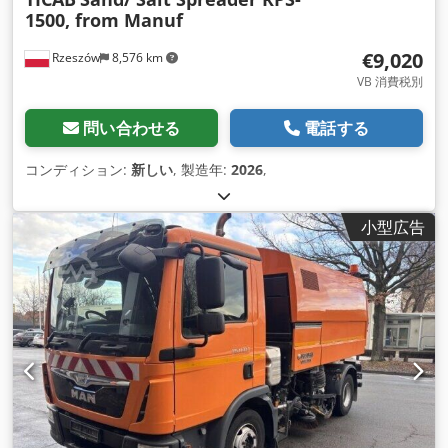
1500, from Manuf
€9,020
Rzeszów
8,576 km
VB 消費税別
問い合わせる
電話する
コンディション:
新しい
, 製造年:
2026
,
小型広告