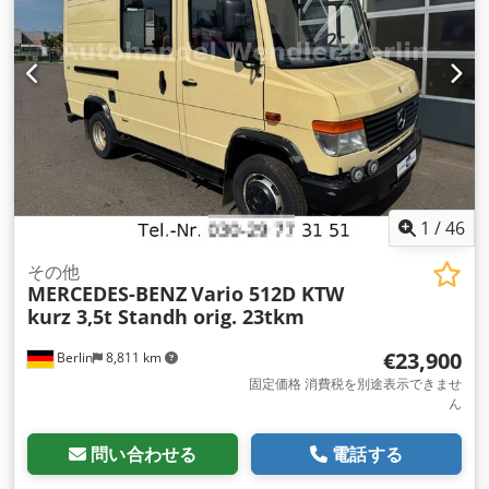
ク・ブレーキ・システム）, エアコン, キャビン, クルーズコン
トロール, シートヒーター, デファレンシャルロック, トラクシ
ョンコントロール, パワーステアリング, フォグランプ, 車載コ
ンピュータ, 追加ヘッドライト
,
1
/
46
その他
MERCEDES-BENZ
Vario 512D KTW
kurz 3,5t Standh orig. 23tkm
€23,900
Berlin
8,811 km
固定価格 消費税を別途表示できませ
ん
問い合わせる
電話する