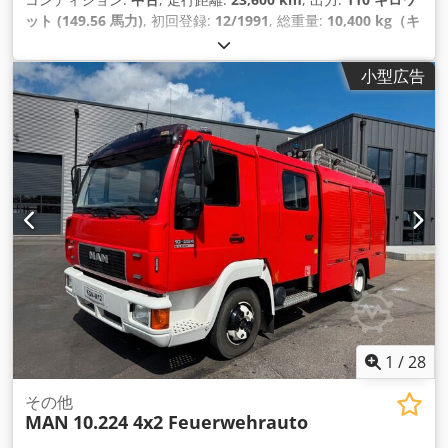
ット (149.56 馬力)
, 初回登録:
12/1991
, 総重量:
10,400 kg（キ
ログラム）
, 燃料の種類:
ディーゼル
, アクスル構成:
2軸
, 変速方
式:
機械式
, 装備:
ABS（アンチロック・ブレーキ・システム）
,
小型広告
1
/
28
その他
MAN
10.224 4x2 Feuerwehrauto