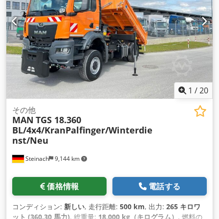
1
/
20
その他
MAN
TGS 18.360
BL/4x4/KranPalfinger/Winterdie
nst/Neu
Steinach
9,144 km
価格情報
電話する
コンディション:
新しい
, 走行距離:
500 km
, 出力:
265 キロワ
ット (360.30 馬力)
, 総重量:
18,000 kg（キログラム）
, 燃料の