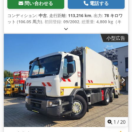
問い合わせる
電話する
コンディション:
中古
, 走行距離:
113,216 km
, 出力:
78 キロワ
ット (106.05 馬力)
, 初回登録:
09/2002
, 総重量:
4,800 kg（キ
ログラム）
, 色:
オレンジ
, 変速方式:
機械式
, 全長:
4,955 mm
,
全幅:
1,590 mm
, 全高:
2,370 mm
, 座席数:
5
, 装備:
全輪駆動
,
小型広告
1
/
20