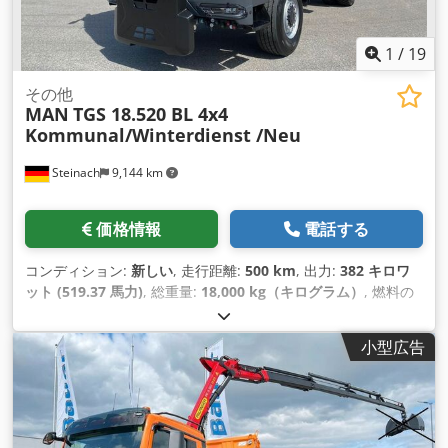
1
/
19
その他
MAN
TGS 18.520 BL 4x4
Kommunal/Winterdienst /Neu
Steinach
9,144 km
価格情報
電話する
コンディション:
新しい
, 走行距離:
500 km
, 出力:
382 キロワ
ット (519.37 馬力)
, 総重量:
18,000 kg（キログラム）
, 燃料の
種類:
ディーゼル
, 色:
オレンジ
, アクスル構成:
2軸
, ブレーキ:
リターダ
, 変速方式:
オートマチック
, 荷室幅:
2,420 mm
, 荷室
小型広告
長:
4,800 mm
, 荷室高:
600 mm
, 装備:
ABS（アンチロック・
ブレーキ・システム）, エアコン, パーキングヒーター, 全輪駆
動, 電子安定制御プログラム (ESP)
,