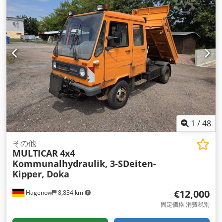
ロック, ナビゲーションシステム, 電子安定制御プログラム
(ESP)
,
1
/
48
その他
MULTICAR
4x4
Kommunalhydraulik, 3-SDeiten-
Kipper, Doka
€12,000
Hagenow
8,834 km
固定価格 消費税別