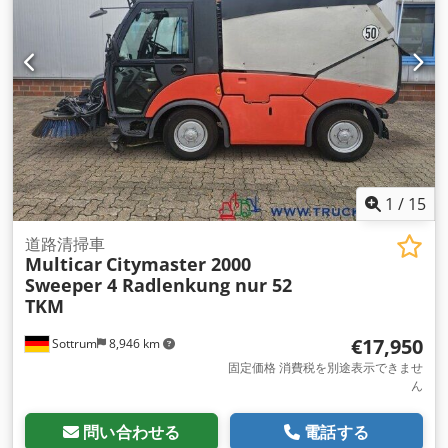
1
/
15
道路清掃車
Multicar
Citymaster 2000
Sweeper 4 Radlenkung nur 52
TKM
€17,950
Sottrum
8,946 km
固定価格 消費税を別途表示できませ
ん
問い合わせる
電話する