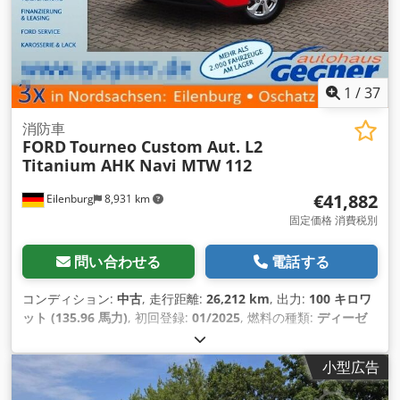
1
/
37
消防車
FORD
Tourneo Custom Aut. L2
Titanium AHK Navi MTW 112
€41,882
Eilenburg
8,931 km
固定価格 消費税別
問い合わせる
電話する
コンディション:
中古
, 走行距離:
26,212 km
, 出力:
100 キロワ
ット (135.96 馬力)
, 初回登録:
01/2025
, 燃料の種類:
ディーゼ
ル
, 総重量:
3,225 kg（キログラム）
, 色:
赤
, 変速方式:
オート
マチック
, 排出クラス:
ユーロ6
, 座席数:
9
, 全長:
5,450 mm
, 全
小型広告
幅:
2,032 mm
, 全高:
1,975 mm
, 装備:
ABS（アンチロック・
ブレーキ・システム）, すすフィルター, エアコン, セントラル