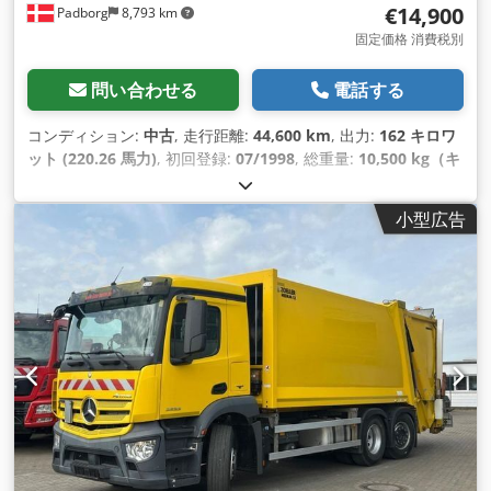
€14,900
Padborg
8,793 km
固定価格 消費税別
問い合わせる
電話する
コンディション:
中古
, 走行距離:
44,600 km
, 出力:
162 キロワ
ット (220.26 馬力)
, 初回登録:
07/1998
, 総重量:
10,500 kg（キ
ログラム）
, 燃料の種類:
ディーゼル
, アクスル構成:
2軸
, 変速方
式:
機械式
, 製造年:
1998
, 装備:
ABS（アンチロック・ブレー
小型広告
キ・システム）
,