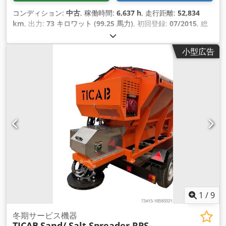
コンディション:
中古
, 稼働時間:
6,637 h
, 走行距離:
52,834
km
, 出力:
73 キロワット (99.25 馬力)
, 初回登録:
07/2015
, 総
重量:
4,900 kg（キログラム）
, 燃料の種類:
ディーゼル
, 色:
赤
,
アクスル構成:
4x2
, 最大積載重量:
2,450 kg（キログラム）
, 空
小型広告
車重量:
2,450 kg（キログラム）
, ホイールベース:
1,900 mm
,
ブレーキ:
その他
, 運転席:
デイキャブ
, 変速方式:
オートマチッ
ク
, 排出クラス:
なし
, サスペンション:
鋼
, 座席数:
2
, 装備:
すす
フィルター, エアコン, キャビン, デファレンシャルロック, パワ
ーステアリング, 車載コンピュータ
,
1
/
9
冬期サービス機器
TICAB
Sand/ Salt Spreader RPS-