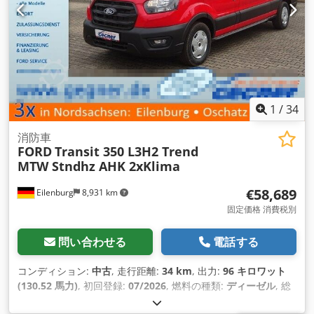
1
/
34
消防車
FORD
Transit 350 L3H2 Trend
MTW Stndhz AHK 2xKlima
€58,689
Eilenburg
8,931 km
固定価格 消費税別
問い合わせる
電話する
コンディション:
中古
, 走行距離:
34 km
, 出力:
96 キロワット
(130.52 馬力)
, 初回登録:
07/2026
, 燃料の種類:
ディーゼル
, 総
重量:
3,500 kg（キログラム）
, 色:
赤
, 変速方式:
オートマチッ