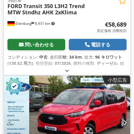
FORD
Transit 350 L3H2 Trend
MTW Stndhz AHK 2xKlima
€58,689
Eilenburg
8,931 km
固定価格 消費税別
問い合わせる
電話する
コンディション:
中古
, 走行距離:
34 km
, 出力:
96 キロワット
(130.52 馬力)
, 初回登録:
07/2026
, 燃料の種類:
ディーゼル
, 総
重量:
3,500 kg（キログラム）
, 色:
赤
, 変速方式:
オートマチッ
ク
, 座席数:
9
, 全長:
5,981 mm
, 全幅:
2,533 mm
, 全高:
2,448
小型広告
mm
, 装備:
ABS（アンチロック・ブレーキ・システム）, すす
フィルター, エアコン, セントラルロック, ナビゲーションシス
テム, パーキングヒーター, 電子安定制御プログラム (ESP)
,