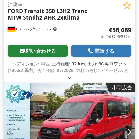
消防車
FORD
Transit 350 L3H2 Trend
MTW Stndhz AHK 2xKlima
€58,689
Eilenburg
8,931 km
固定価格 消費税別
問い合わせる
電話する
コンディション:
中古
, 走行距離:
32 km
, 出力:
96 キロワット
(130.52 馬力)
, 初回登録:
07/2026
, 燃料の種類:
ディーゼル
, 総
重量:
3,500 kg（キログラム）
, 色:
赤
, 変速方式:
オートマチッ
ク
, 座席数:
9
, 全長:
5,981 mm
, 全幅:
2,533 mm
, 全高:
2,448
小型広告
mm
, 装備:
ABS（アンチロック・ブレーキ・システム）, すす
フィルター, エアコン, セントラルロック, ナビゲーションシス
テム, パーキングヒーター, 電子安定制御プログラム (ESP)
,