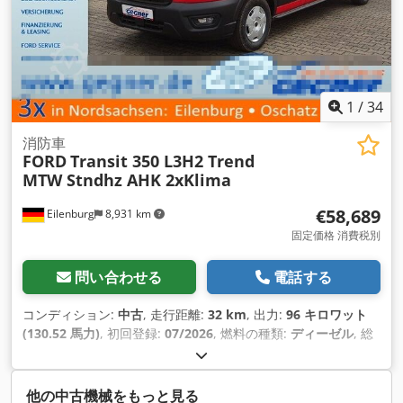
1
/
34
消防車
FORD
Transit 350 L3H2 Trend
MTW Stndhz AHK 2xKlima
€58,689
Eilenburg
8,931 km
固定価格 消費税別
問い合わせる
電話する
コンディション:
中古
, 走行距離:
32 km
, 出力:
96 キロワット
(130.52 馬力)
, 初回登録:
07/2026
, 燃料の種類:
ディーゼル
, 総
重量:
3,500 kg（キログラム）
, 色:
赤
, 変速方式:
オートマチッ
ク
, 座席数:
9
, 全長:
5,981 mm
, 全幅:
2,533 mm
, 全高:
2,448
mm
, 装備:
ABS（アンチロック・ブレーキ・システム）, すす
他の中古機械をもっと見る