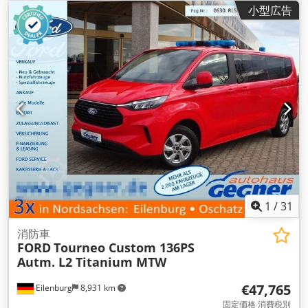
ク
, 座席数:
9
, 全長:
5,981 mm
, 全幅:
2,533 mm
, 全高:
2,448
小型広告
mm
, 装備:
ABS（アンチロック・ブレーキ・システム）, すす
フィルター, エアコン, セントラルロック, ナビゲーションシス
テム, パーキングヒーター, 電子安定制御プログラム (ESP)
,
1
/
31
消防車
FORD
Tourneo Custom 136PS
Autm. L2 Titanium MTW
€47,765
Eilenburg
8,931 km
固定価格 消費税別