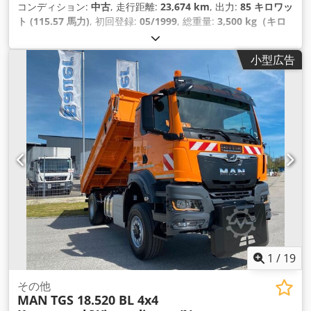
コンディション:
中古
, 走行距離:
23,674 km
, 出力:
85 キロワッ
ト (115.57 馬力)
, 初回登録:
05/1999
, 総重量:
3,500 kg（キロ
グラム）
, 燃料の種類:
ディーゼル
, 色:
ベージュ
, 変速方式:
機械
式
, 排出クラス:
ユーロ2
, 荷室幅:
1,860 mm
, 荷室長:
3,160
小型広告
mm
, 荷室高:
1,920 mm
, 製造年:
1999
, 全長:
5,550 mm
, 全幅:
250 mm
, 全高:
2,950 mm
, 座席数:
3
, 装備:
ABS（アンチロッ
ク・ブレーキ・システム）, パーキングヒーター
,
1
/
19
その他
MAN
TGS 18.520 BL 4x4