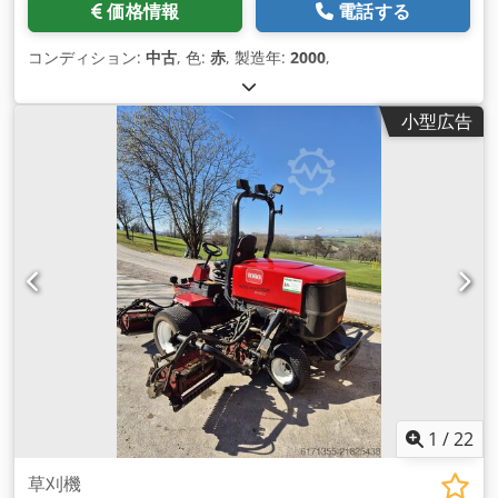
価格情報
電話する
コンディション:
中古
, 色:
赤
, 製造年:
2000
,
小型広告
1
/
22
草刈機