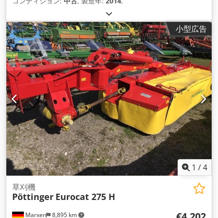
コンディション:
中古
, 製造年:
2014
,
小型広告
1
/
4
草刈機
Pöttinger
Eurocat 275 H
€4,202
Marxen
8,895 km