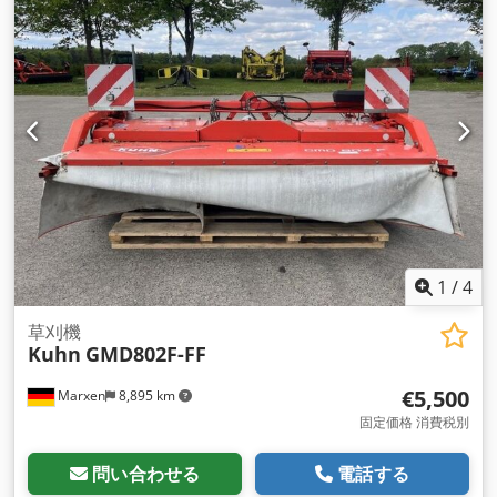
1
/
4
草刈機
Kuhn
GMD802F-FF
€5,500
Marxen
8,895 km
固定価格 消費税別
問い合わせる
電話する