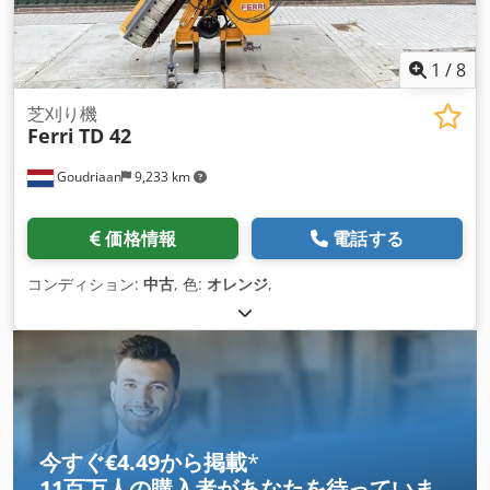
1
/
8
芝刈り機
Ferri
TD 42
Goudriaan
9,233 km
価格情報
電話する
コンディション:
中古
, 色:
オレンジ
,
今すぐ€4.49から掲載
*
11百万人の購入者
があなたを待っていま