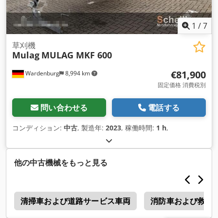
1
/
7
草刈機
Mulag
MULAG MKF 600
€81,900
Wardenburg
8,994 km
固定価格 消費税別
問い合わせる
電話する
コンディション:
中古
, 製造年:
2023
, 稼働時間:
1 h
,
他の中古機械をもっと見る
a
清掃車および道路サービス車両
消防車および救急