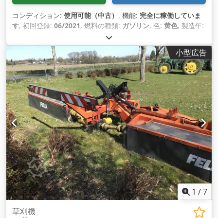
コンディション:
使用可能（中古）
, 機能:
完全に稼働していま
す
, 初回登録:
06/2021
, 燃料の種類:
ガソリン
, 色:
黄色
, 製造年:
2021
, 稼働時間:
150 h
, 装備:
ケーブルウインチ, 全輪駆動
, スパ
イダー 2SGS 大面積草刈機と 無線リモコン付き堤防草刈機（ケ
小型広告
ーブルウインチ付き）、 Dodpfx Astv Rmfsmiskr この草刈り
機で刈ったのはソーラーパークだけで、他には何もしていませ
ん。芝刈り機の走りは素晴らしく、不満はありません。 ご質問
があればお電話ください。
1
/
7
草刈機