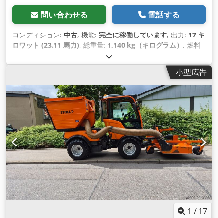
問い合わせる
電話する
コンディション:
中古
, 機能:
完全に稼働しています
, 出力:
17 キ
ロワット (23.11 馬力)
, 総重量:
1,140 kg（キログラム）
, 燃料
の種類:
ガソリン
, 色:
白色
, アクスル構成:
2軸
, 運転質量:
636
kg（キログラム）
, 空車重量:
636 kg（キログラム）
, 燃料:
レ
小型広告
ギュラーガソリン 91
, 変速方式:
ハイドロスタティック
, 製造年:
2016
, 稼働時間:
760 h
, 装備:
全輪駆動, 追加ヘッドライト
,
1
/
17