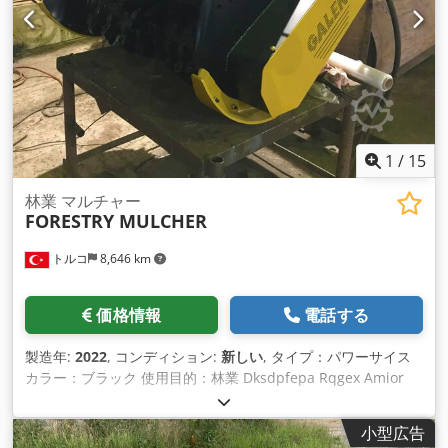
1
/
15
林業 マルチャー
FORESTRY MULCHER
トルコ
8,646 km
価格情報
電話する
製造年:
2022
, コンディション:
新しい
, タイプ：パワーサイス
カラー：ブラック 使用目的：林業 Dksdpfepa Rqgex Amior
小型広告