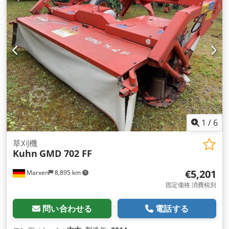
1
/
6
草刈機
Kuhn
GMD 702 FF
€5,201
Marxen
8,895 km
固定価格 消費税別
問い合わせる
電話する