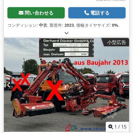
問い合わせる
電話する
コンディション:
中古
, 製造年:
2023
, 後輪タイヤサイズ:
0%
,
小型広告
1
/
15