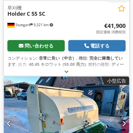
草刈機
Holder
C 55 SC
€41,900
Stuttgart
9,321 km
固定価格 消費税別
問い合わせる
電話する
コンディション:
非常に良い（中古）
, 機能:
完全に稼働してい
ます
, 出力:
40.45 キロワット (55.00 馬力)
, 燃料の種類:
ディー
ゼル
, 製造年:
2019
, 稼働時間:
840 h
, 装備:
すすフィルター, 全
輪駆動, 車両登録
,
小型広告