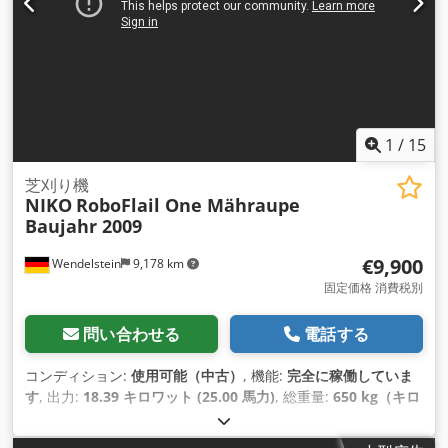
1
/
15
芝刈り機
NIKO
RoboFlail One Mähraupe
Baujahr 2009
€9,900
Wendelstein
9,178 km
固定価格 消費税別
問い合わせる
電話する
コンディション:
使用可能（中古）
, 機能:
完全に稼働していま
す
, 出力:
18.39 キロワット (25.00 馬力)
, 総重量:
650 kg（キロ
グラム）
, 燃料の種類:
ガソリン
, 色:
オレンジ
, 燃料:
スーパー
95
, 製造年:
2009
, 稼働時間:
1,123 h
,