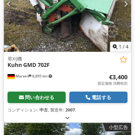
1
/
4
草刈機
Kuhn
GMD 702F
€3,400
Marxen
8,895 km
固定価格 消費税別
問い合わせる
電話する
コンディション:
中古
, 製造年:
2007
,
小型広告