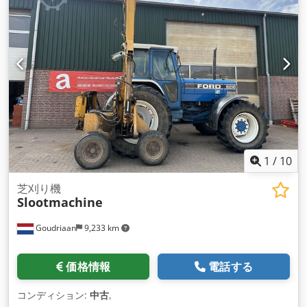
1
/
10
芝刈り機
Slootmachine
Goudriaan
9,233 km
価格情報
電話する
コンディション:
中古
,