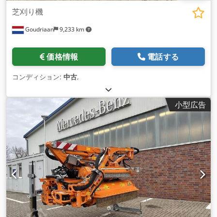
芝刈り機
Goudriaan
9,233 km
価格情報
電話する
コンディション:
中古
,
小型広告