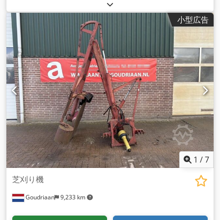
小型広告
1
/
7
芝刈り機
Goudriaan
9,233 km