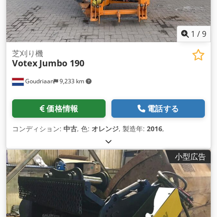
1
/
9
芝刈り機
Votex
Jumbo 190
Goudriaan
9,233 km
価格情報
電話する
コンディション:
中古
, 色:
オレンジ
, 製造年:
2016
,
小型広告