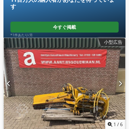
す
今すぐ掲載
*1件あたり/月
小型広告
1
/
6