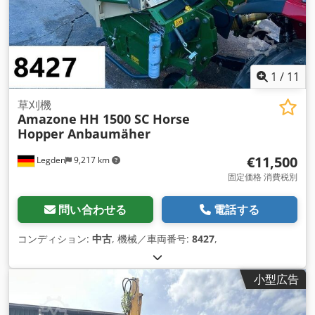
1
/
11
草刈機
Amazone
HH 1500 SC Horse
Hopper Anbaumäher
€11,500
Legden
9,217 km
固定価格 消費税別
問い合わせる
電話する
コンディション:
中古
, 機械／車両番号:
8427
,
小型広告