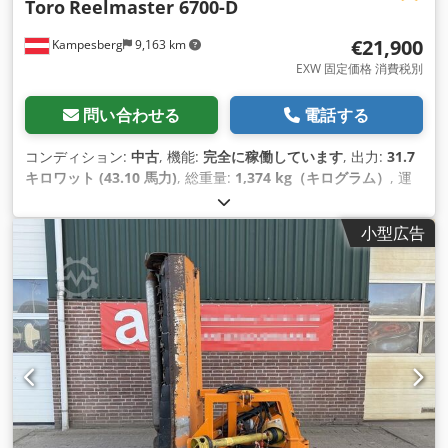
Toro
Reelmaster 6700-D
€21,900
Kampesberg
9,163 km
EXW 固定価格 消費税別
問い合わせる
電話する
コンディション:
中古
, 機能:
完全に稼働しています
, 出力:
31.7
キロワット (43.10 馬力)
, 総重量:
1,374 kg（キログラム）
, 運
転質量:
1,374 kg（キログラム）
, 稼働時間:
2,585 h
,
小型広告