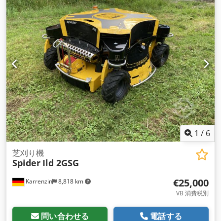
1
/
6
芝刈り機
Spider
Ild 2GSG
€25,000
Karrenzin
8,818 km
VB 消費税別
問い合わせる
電話する