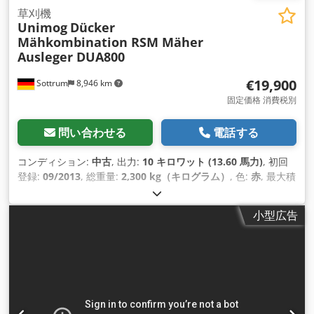
草刈機
Unimog
Dücker
Mähkombination RSM Mäher
Ausleger DUA800
€19,900
Sottrum
8,946 km
固定価格 消費税別
問い合わせる
電話する
コンディション:
中古
, 出力:
10 キロワット (13.60 馬力)
, 初回
登録:
09/2013
, 総重量:
2,300 kg（キログラム）
, 色:
赤
, 最大積
載重量:
5,000 kg（キログラム）
, 運転席:
その他
, 変速方式:
そ
の他
, 排出クラス:
なし
, 製造年:
2013
,
小型広告