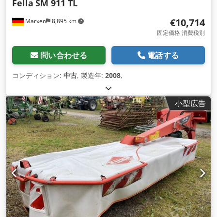
Fella
SM 911 TL
€10,714
Marxen
8,895 km
固定価格 消費税別
問い合わせる
電話する
コンディション:
中古
, 製造年:
2008
,
小型広告