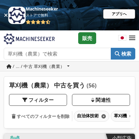
Machineseeker
アプリへ
ストアで無料
販売
検索
/ ... / 中古 草刈機（農業）
草刈機（農業） 中古を買う
(56)
フィルター
関連性
自治体技術
草刈機（農
すべてのフィルターを削除
小型広告