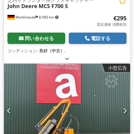
John Deere
MCS F700 S
€295
Wiefelstede
8,980 km
固定価格 消費税別
問い合わせる
電話する
コンディション:
良好（中古）
,
小型広告