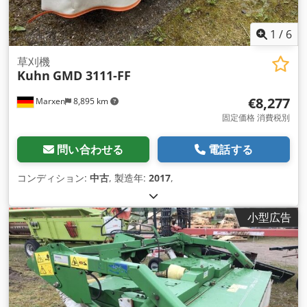
1
/
6
草刈機
Kuhn
GMD 3111-FF
€8,277
Marxen
8,895 km
固定価格 消費税別
問い合わせる
電話する
コンディション:
中古
, 製造年:
2017
,
小型広告