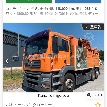
コンディション:
中古
, 走行距離:
118,000 km
, 出力:
265 キロ
ワット (360.30 馬力)
, 初回登録:
04/2019
, 燃料の種類:
ディー
ゼル
, 総重量:
26,000 kg（キログラム）
, アクスル構成:
3軸
, 色:
赤
, 変速方式:
機械式
, 排出クラス:
ユーロ6
, 製造年:
2019
, 装備:
小型広告
ABS（アンチロック・ブレーキ・システム）, エアコン
,
1
/
19
バキュームタンクローリー