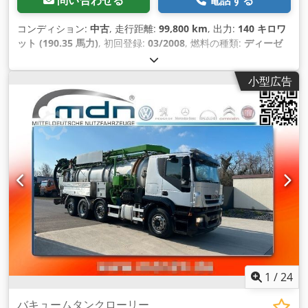
コンディション:
中古
, 走行距離:
99,800 km
, 出力:
140 キロワ
ット (190.35 馬力)
, 初回登録:
03/2008
, 燃料の種類:
ディーゼ
ル
, 総重量:
10,000 kg（キログラム）
, アクスル構成:
2軸
, 色:
白色
, 変速方式:
機械式
, 排出クラス:
ユーロ4
, 装備:
ABS（アン
小型広告
チロック・ブレーキ・システム）, すすフィルター, エアコン
,
1
/
24
バキュームタンクローリー