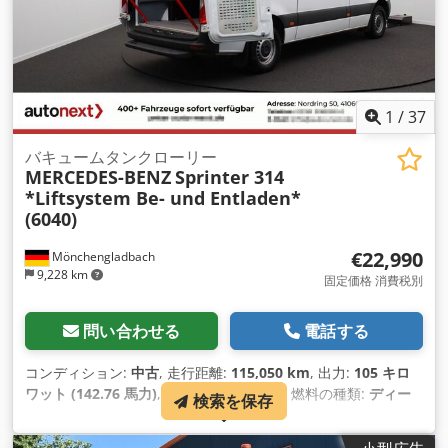
1
/
37
バキュームタンクローリー
MERCEDES-BENZ
Sprinter 314
*Liftsystem Be- und Entladen*
(6040)
€22,990
Mönchengladbach
9,228 km
固定価格 消費税別
問い合わせる
電話する
コンディション:
中古
, 走行距離:
115,050 km
, 出力:
105 キロ
ワット (142.76 馬力)
, 初回登録:
12/2020
, 燃料の種類:
ディー
検索を保存
ゼル
, 総重量:
3,500 kg（キログラム）
, 色:
白色
, 変速方式:
機
械式
, 排出クラス:
ユーロ6
, 座席数:
3
, 全長:
5,932 mm
, 全幅: