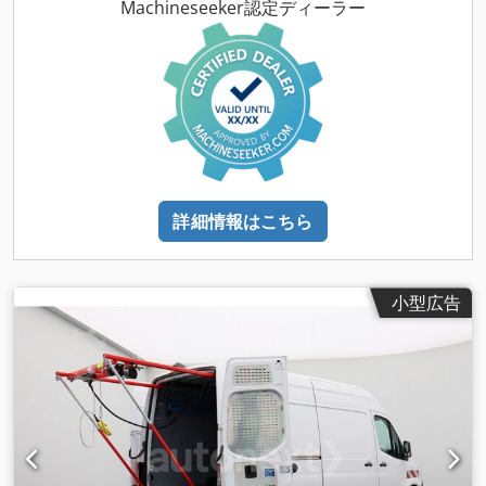
ロ4
, 座席数:
2
, 荷室長:
7,500 mm
, 荷室幅:
2,450 mm
, 装備:
Machineseeker認定ディーラー
ABS（アンチロック・ブレーキ・システム）, エアコン, キャビ
ン, クルーズコントロール, クレーン, コンプレッサー, デファレ
ンシャルロック, トレーラー連結装置, パーキングヒーター
,
詳細情報はこちら
小型広告