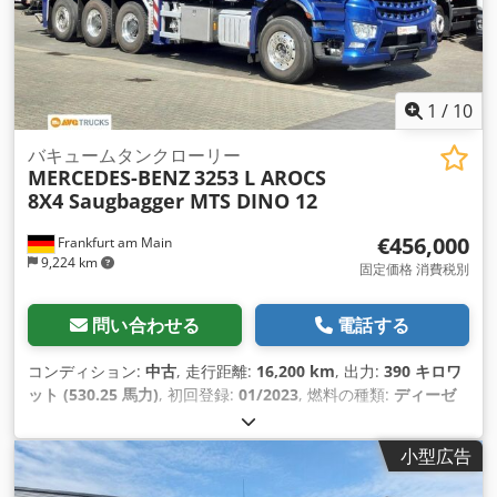
1
/
10
バキュームタンクローリー
MERCEDES-BENZ
3253 L AROCS
8X4 Saugbagger MTS DINO 12
€456,000
Frankfurt am Main
9,224 km
固定価格 消費税別
問い合わせる
電話する
コンディション:
中古
, 走行距離:
16,200 km
, 出力:
390 キロワ
ット (530.25 馬力)
, 初回登録:
01/2023
, 燃料の種類:
ディーゼ
ル
, 総重量:
32,000 kg（キログラム）
, アクスル構成:
3軸
, 色:
青
, 変速方式:
オートマチック
, 排出クラス:
ユーロ6
, 積載スペー
小型広告
ス容量:
12 m³
, 装備:
ABS（アンチロック・ブレーキ・システ
ム）, エアコン, ナビゲーションシステム, パーキングヒーター
,