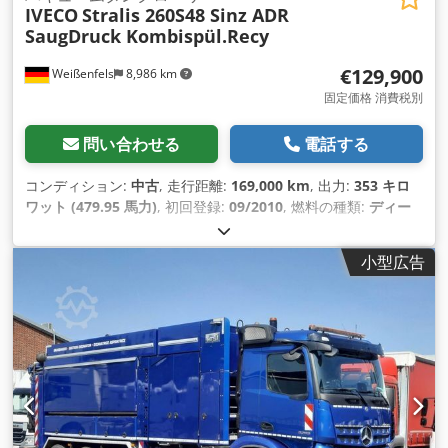
IVECO
Stralis 260S48 Sinz ADR
SaugDruck Kombispül.Recy
€129,900
Weißenfels
8,986 km
固定価格 消費税別
問い合わせる
電話する
コンディション:
中古
, 走行距離:
169,000 km
, 出力:
353 キロ
ワット (479.95 馬力)
, 初回登録:
09/2010
, 燃料の種類:
ディー
ゼル
, 総重量:
32,000 kg（キログラム）
, アクスル構成:
3軸
, 色:
グレー
, 変速方式:
オートマチック
, 排出クラス:
ユーロ5
, 装備:
小型広告
ABS（アンチロック・ブレーキ・システム）, すすフィルター,
エアコン
,