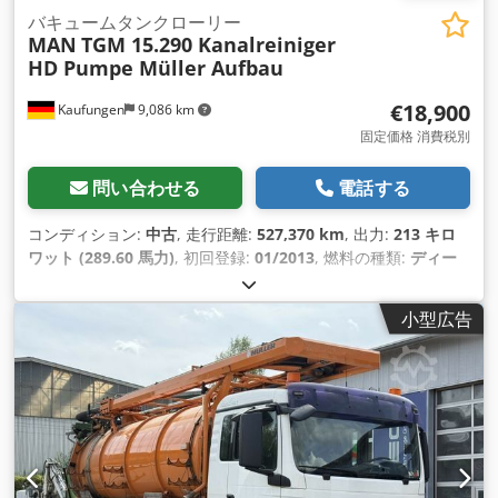
バキュームタンクローリー
MAN
TGM 15.290 Kanalreiniger
HD Pumpe Müller Aufbau
€18,900
Kaufungen
9,086 km
固定価格 消費税別
問い合わせる
電話する
コンディション:
中古
, 走行距離:
527,370 km
, 出力:
213 キロ
ワット (289.60 馬力)
, 初回登録:
01/2013
, 燃料の種類:
ディー
ゼル
, 総重量:
15,000 kg（キログラム）
, アクスル構成:
2軸
, 次
回検査（TÜV）:
08/2028
, 色:
シルバー
, 変速方式:
オートマチ
小型広告
ック
, 製造年:
2013
, 装備:
ABS（アンチロック・ブレーキ・シ
ステム）, エアコン
,