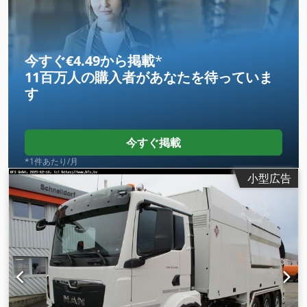
ABS（アンチロック・ブレーキ・システム）, エアコン
,
今すぐ€4.49から掲載
*
11百万人の購入者
があなたを待っていま
す
今すぐ掲載
*1件あたり/月
小型広告