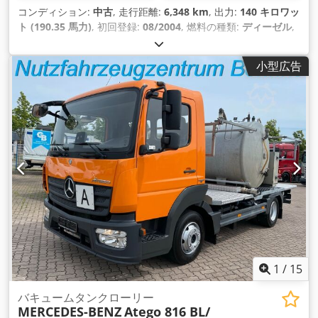
コンディション:
中古
, 走行距離:
6,348 km
, 出力:
140 キロワッ
ト (190.35 馬力)
, 初回登録:
08/2004
, 燃料の種類:
ディーゼル
,
製造年:
2004
,
小型広告
1
/
15
バキュームタンクローリー
MERCEDES-BENZ
Atego 816 BL/