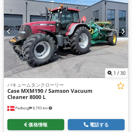
1
/
30
バキュームタンクローリー
Case
MXM190 / Samson Vacuum
Cleaner 8000 L
Padborg
8,793 km
価格情報
電話する