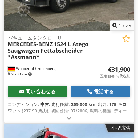
1
/
25
バキュームタンクローリー
MERCEDES-BENZ
1524 L Atego
Saugwagen Fettabscheider
*Assmann*
€31,900
Wuppertal-Cronenberg
9,200 km
固定価格 消費税別
問い合わせる
電話する
コンディション:
中古
, 走行距離:
209,000 km
, 出力:
175 キロ
ワット (237.93 馬力)
, 初回登録:
07/2006
, 燃料の種類:
ディー
ゼル
, 総重量:
15,000 kg（キログラム）
, アクスル構成:
2軸
, 次
回検査（TÜV）:
08/2027
, 色:
白色
, 変速方式:
オートマチック
,
小型広告
排出クラス:
ユーロ4
, 全長:
7,500 mm
, 全幅:
2,450 mm
, 全高:
2,650 mm
, 積載スペース容量:
4 m³
, 製造年:
2006
, 装備: