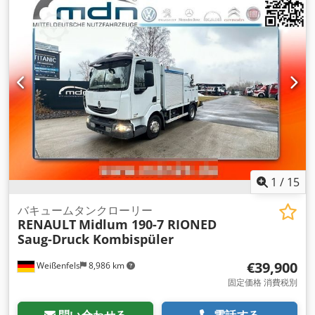
安定制御プログラム (ESP)
,
1
/
15
バキュームタンクローリー
RENAULT
Midlum 190-7 RIONED
Saug-Druck Kombispüler
€39,900
Weißenfels
8,986 km
固定価格 消費税別
問い合わせる
電話する