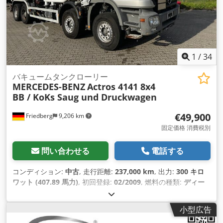
1
/
34
バキュームタンクローリー
MERCEDES-BENZ
Actros 4141 8x4
BB / KoKs Saug und Druckwagen
€49,900
Friedberg
9,206 km
固定価格 消費税別
問い合わせる
電話する
コンディション:
中古
, 走行距離:
237,000 km
, 出力:
300 キロ
ワット (407.89 馬力)
, 初回登録:
02/2009
, 燃料の種類:
ディー
ゼル
, 総重量:
41,000 kg（キログラム）
, アクスル構成:
3軸
, 変
速方式:
セミオートマチック
, 排出クラス:
ユーロ5
, 製造年:
小型広告
2009
, 装備:
ABS（アンチロック・ブレーキ・システム）, 電子