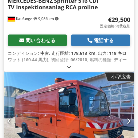
MERCEDES-BENZ
Sprinter 516 CDI
TV Inspektionsanlag RCA proline
€29,500
Kaufungen
9,086 km
固定価格 消費税別
問い合わせる
電話する
コンディション:
中古
, 走行距離:
178,613 km
, 出力:
118 キロ
ワット (160.44 馬力)
, 初回登録:
06/2010
, 燃料の種類:
ディー
ゼル
, 総重量:
4,600 kg（キログラム）
, 次回検査（TÜV）:
08/2028
, 色:
白色
, 変速方式:
機械式
, 排出クラス:
ユーロ5
, 製造
小型広告
年:
2010
, 装備:
エアコン
,