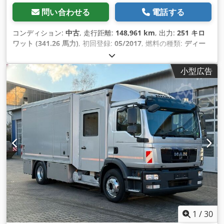
問い合わせる
電話する
コンディション:
中古
, 走行距離:
148,961 km
, 出力:
251 キロ
ワット (341.26 馬力)
, 初回登録:
05/2017
, 燃料の種類:
ディー
ゼル
, 空車重量:
10,440 kg（キログラム）
, 最大積載重量:
7,560 kg（キログラム）
, 総重量:
18,000 kg（キログラム）
, ア
小型広告
クスル構成:
4x2
, ホイールベース:
4,200 mm
, ブレーキ:
エンジ
ンブレーキ
, 色:
オレンジ
, 運転席:
デイキャブ
, 変速方式:
セミオ
ートマチック
, 排出クラス:
ユーロ6
, サスペンション:
スチール-
エア
, 座席数:
2
, 全長:
8,350 mm
, 積載スペース容量:
10 m³
, 装
備:
ABS（アンチロック・ブレーキ・システム）, エアコン, ク
ルーズコントロール, セントラルロック, デファレンシャルロッ
ク, トラクションコントロール
,
1
/
30