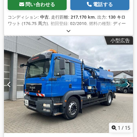
問い合わせる
電話する
コンディション:
中古
, 走行距離:
217,170 km
, 出力:
130 キロ
ワット (176.75 馬力)
, 初回登録:
02/2010
, 燃料の種類:
ディー
ゼル
, 総重量:
7,490 kg（キログラム）
, 次回検査（TÜV）:
08/2028
, 色:
オレンジ
, 変速方式:
機械式
, 排出クラス:
ユーロ5
,
小型広告
製造年:
2010
,
1
/
15