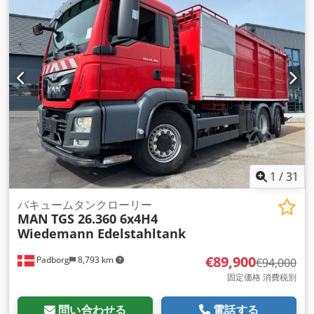
ABS（アンチロック・ブレーキ・システム）, すすフィルター,
エアコン, パーキングヒーター
,
1
/
31
バキュームタンクローリー
MAN
TGS 26.360 6x4H4
Wiedemann Edelstahltank
€89,900
Padborg
8,793 km
€94,000
固定価格 消費税別
問い合わせる
電話する