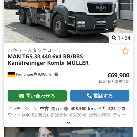
1
/
34
バキュームタンクローリー
MAN
TGS 33.440 6x4 BB/BBS
Kanalreiniger Kombi MÜLLER
€69,900
Kaufungen
9,086 km
固定価格 消費税別
問い合わせる
電話する
コンディション:
中古
, 走行距離:
405,960 km
, 出力:
324 キロ
ワット (440.52 馬力)
, 初回登録:
05/2010
, 燃料の種類:
ディー
ゼル
, 総重量:
33,000 kg（キログラム）
, アクスル構成:
3軸
, 次
回検査（TÜV）:
08/2028
, 色:
オレンジ
, 変速方式:
機械式
, 排出
クラス:
ユーロ5
, 積載スペース容量:
15 m³
, 製造年:
2010
, 装備: