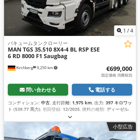
1
/
4
バキュームタンクローリー
MAN
TGS 35.510 8X4-4 BL RSP ESE
6 RD 8000 F1 Saugbag
€699,000
Kirchberg
9,250 km
固定価格 消費税別
問い合わせる
電話する
コンディション:
中古
, 走行距離:
1,975 km
, 出力:
397 キロワッ
ト (539.77 馬力)
, 初回登録:
12/2025
, 燃料の種類:
ディーゼル
,
総重量:
32,000 kg（キログラム）
, アクスル構成:
3軸
, 次回検
査（TÜV）:
12/2026
, 変速方式:
オートマチック
, 排出クラス:
小型広告
ユーロ6
, 装備:
ABS（アンチロック・ブレーキ・システム）, エ
アコン, ナビゲーションシステム, 電子安定制御プログラム