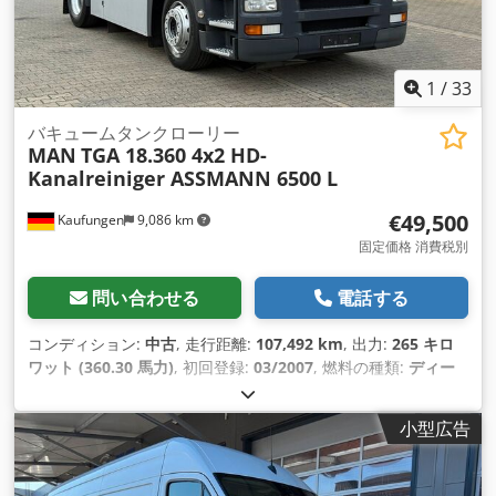
1
/
33
バキュームタンクローリー
MAN
TGA 18.360 4x2 HD-
Kanalreiniger ASSMANN 6500 L
€49,500
Kaufungen
9,086 km
固定価格 消費税別
問い合わせる
電話する
コンディション:
中古
, 走行距離:
107,492 km
, 出力:
265 キロ
ワット (360.30 馬力)
, 初回登録:
03/2007
, 燃料の種類:
ディー
ゼル
, 総重量:
18,000 kg（キログラム）
, アクスル構成:
2軸
, 次
回検査（TÜV）:
08/2028
, 色:
シルバー
, 変速方式:
機械式
, 排出
小型広告
クラス:
ユーロ4
, 積載スペース容量:
7 m³
, 製造年:
2007
, 装備:
ABS（アンチロック・ブレーキ・システム）, エアコン
,