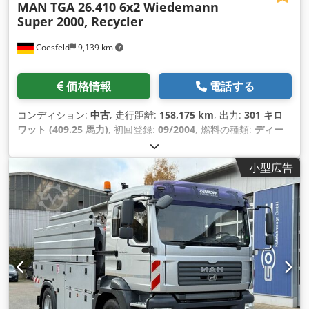
MAN
TGA 26.410 6x2 Wiedemann
Super 2000, Recycler
Coesfeld
9,139 km
価格情報
電話する
コンディション:
中古
, 走行距離:
158,175 km
, 出力:
301 キロ
ワット (409.25 馬力)
, 初回登録:
09/2004
, 燃料の種類:
ディー
ゼル
, 総重量:
26,000 kg（キログラム）
, アクスル構成:
3軸
, 色:
オレンジ
, 変速方式:
機械式
, 排出クラス:
ユーロ3
, 全幅:
2,550
小型広告
mm
, 全高:
3,850 mm
, 装備:
ABS（アンチロック・ブレーキ・
システム）, エアコン
,