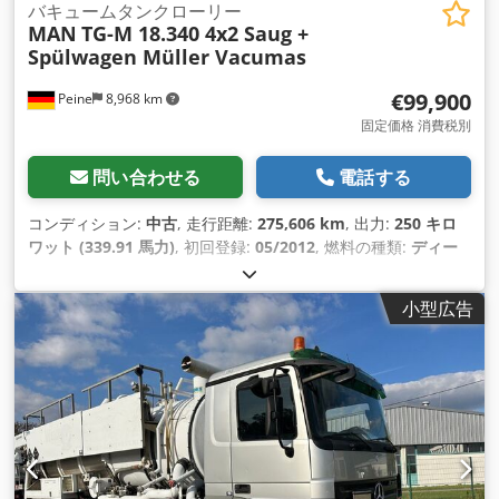
バキュームタンクローリー
MAN
TG-M 18.340 4x2 Saug +
Spülwagen Müller Vacumas
€99,900
Peine
8,968 km
固定価格 消費税別
問い合わせる
電話する
コンディション:
中古
, 走行距離:
275,606 km
, 出力:
250 キロ
ワット (339.91 馬力)
, 初回登録:
05/2012
, 燃料の種類:
ディー
ゼル
, 総重量:
18,000 kg（キログラム）
, アクスル構成:
2軸
, 次
回検査（TÜV）:
07/2026
, 色:
青
, 変速方式:
オートマチック
, 排
小型広告
出クラス:
ユーロ5
, 装備:
ABS（アンチロック・ブレーキ・シス
テム）, エアコン
,