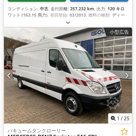
コンディション:
中古
, 走行距離:
257,232 km
, 出力:
120 キロ
ワット (163.15 馬力)
, 初回登録:
03/2013
, 燃料の種類:
ディー
ゼル
, 総重量:
4,600 kg（キログラム）
, 次回検査（TÜV）:
08/2028
, 色:
白色
, 変速方式:
機械式
, 製造年:
2013
, 装備:
エア
小型広告
コン
,
1
/
25
バキュームタンクローリー