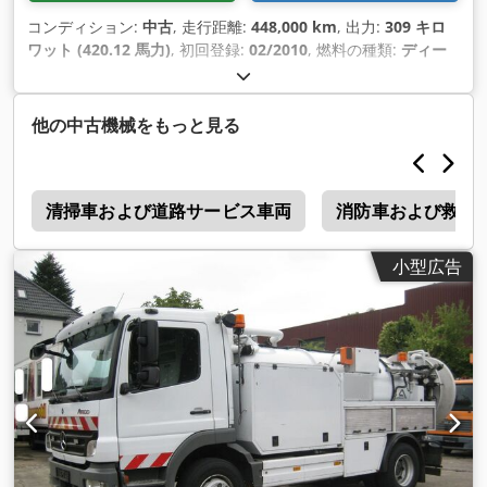
コンディション:
中古
, 走行距離:
448,000 km
, 出力:
309 キロ
ワット (420.12 馬力)
, 初回登録:
02/2010
, 燃料の種類:
ディー
ゼル
, 総重量:
27,500 kg（キログラム）
, アクスル構成:
3軸
, 色:
青
, 変速方式:
オートマチック
, 排出クラス:
ユーロ5
, 製造年:
2010
, 装備:
ABS（アンチロック・ブレーキ・システム）, エア
他の中古機械をもっと見る
コン, パーキングヒーター
,
0
清掃車および道路サービス車両
消防車および救急
小型広告