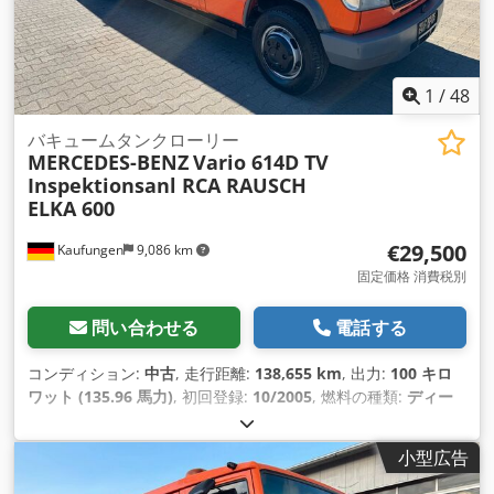
1
/
48
バキュームタンクローリー
MERCEDES-BENZ
Vario 614D TV
Inspektionsanl RCA RAUSCH
ELKA 600
€29,500
Kaufungen
9,086 km
固定価格 消費税別
問い合わせる
電話する
コンディション:
中古
, 走行距離:
138,655 km
, 出力:
100 キロ
ワット (135.96 馬力)
, 初回登録:
10/2005
, 燃料の種類:
ディー
ゼル
, 総重量:
5,990 kg（キログラム）
, 次回検査（TÜV）:
08/2028
, 色:
オレンジ
, 変速方式:
機械式
, 排出クラス:
ユーロ4
,
小型広告
製造年:
2005
, 装備:
エアコン
,