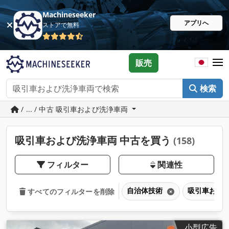
Machineseeker
アプリへ
ストアで無料
販売
検索
/ ... / 中古 吸引車および洗浄車両
吸引車および洗浄車両 中古を買う
(158)
フィルター
関連性
自治体技術
吸引車およ
すべてのフィルターを削除
小型広告