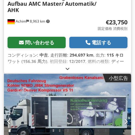
Aufbau AMC Master/ Automatik/
AHK
€23,750
Achim
8,963 km
固定価格 消費税別
問い合わせる
電話する
コンディション:
中古
, 走行距離:
294,697 km
, 出力:
115 キロ
ワット (156.36 馬力)
, 初回登録:
12/2017
, 燃料の種類:
ディー
ゼル
, 総重量:
7,490 kg（キログラム）
, 色:
オレンジ
, 変速方式:
オートマチック
, 排出クラス:
ユーロ6
, 座席数:
2
, 製造年:
2017
,
小型広告
装備:
ABS（アンチロック・ブレーキ・システム）, 電子安定制
御プログラム (ESP)
,