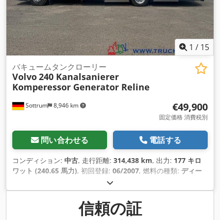
1
/
15
バキュームタンクローリー
Volvo
240 Kanalsanierer
Komperessor Generator Reline
€49,900
Sottrum
8,946 km
固定価格 消費税別
問い合わせる
電話する
コンディション:
中古
, 走行距離:
314,438 km
, 出力:
177 キロ
ワット (240.65 馬力)
, 初回登録:
06/2007
, 燃料の種類:
ディー
ゼル
, 空車重量:
10,990 kg（キログラム）
, 最大積載重量:
3,010 kg（キログラム）
, 総重量:
14,000 kg（キログラム）
, ア
クスル構成:
4x2
, ホイールベース:
5,000 mm
, ブレーキ:
エンジ
信頼の証
ンブレーキ
, 運転席:
その他
, 変速方式:
機械式
, 排出クラス:
ユー