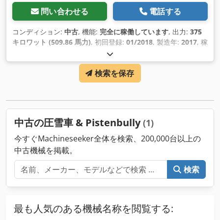
問い合わせる
電話する
コンディション:
中古
, 機能:
完全に稼働しています
, 出力:
375
キロワット (509.86 馬力)
, 初回登録:
01/2018
, 製造年:
2017
, 稼
働時間:
8,000 h
, 機械／車両番号:
WKU5826MAGL012505
,
検索を保存
中古の圧雪車 & Pistenbully
(1)
今すぐMachineseeker全体を検索、200,000台以上の
中古機械を掲載。
検索
最も人気のある機械名称を閲覧する: