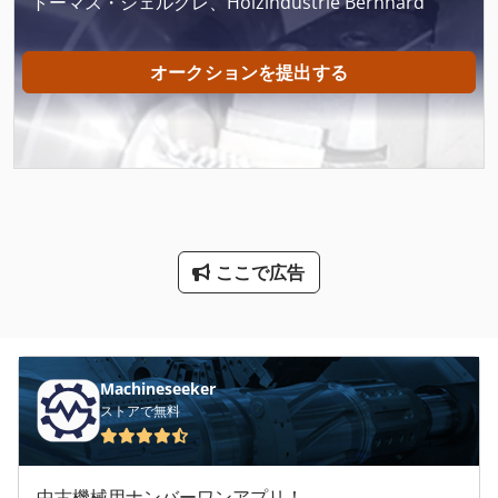
トーマス・シェルクレ、Holzindustrie Bernhard
Pbt 25
Ppl
オークションを提出する
Sbs 8 70
Sun Pdl
Tak 18
Winter Sbs 8 70
ここで広告
その他
ツール 台車
ピッキングロボット
Machineseeker
ストアで無料
ファン 送風機
冷蔵 冷凍 車
中古機械用ナンバーワンアプリ！