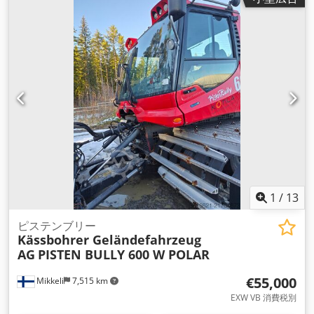
1
/
13
ピステンブリー
Kässbohrer Geländefahrzeug
AG
PISTEN BULLY 600 W POLAR
€55,000
Mikkeli
7,515 km
EXW VB 消費税別