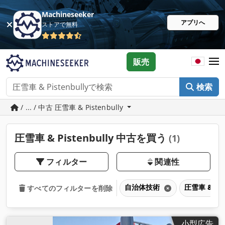
Machineseeker
アプリへ
ストアで無料
販売
検索
/ ... / 中古 圧雪車 & Pistenbully
圧雪車 & Pistenbully 中古を買う
(1)
フィルター
関連性
自治体技術
圧雪車 & Pis
すべてのフィルターを削除
小型広告