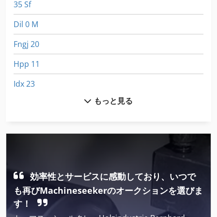
35 Sf
Dil 0 M
Fngj 20
Hpp 11
Idx 23
もっと見る
International 1586
International 433
Kgs 1670
Mb 322
効率性とサービスに感動しており、いつで
Meh 5 2 1 8 B
も再びMachineseekerのオークションを選びま
Ng 200
す！